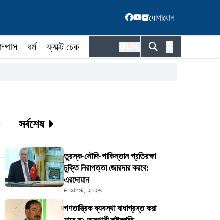
যোগাযোগ
াম্পাস
ধর্ম
ফ্যাক্ট চেক
কর্মকর্তা
ENG
সর্বশেষ
ট
তুরস্ক-সৌদি-পাকিস্তান প্রতিরক্ষা
চুক্তি নিরাপত্তা জোরদার করবে:
এরদোয়ান
৮ আগস্ট, ২০২৬
গণতান্ত্রিক ব্যবস্থা বাধাগ্রস্ত করা