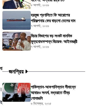
যাবে না: অস্থায়ী রাষ্ট্রপতি
৮ আগস্ট, ২০২৬
হরমুজ প্রণালিতে ফি আরোপের
পরিকল্পনায় ফের বাড়লো তেলের দাম
৭ আগস্ট, ২০২৬
বিচার বিভাগের বড় সংকট মানবিক
মূল্যবোধসম্পন্ন বিচারক: আইনমন্ত্রী
৭ আগস্ট, ২০২৬
না
জনপ্রিয়
পাকিস্তান-আফগানিস্তান সীমান্তে
য়।
আবারও সংঘর্ষ, মধ্যরাতে তীব্র
গোলাগুলি
কই
৬ ডিসেম্বর, ২০২৫