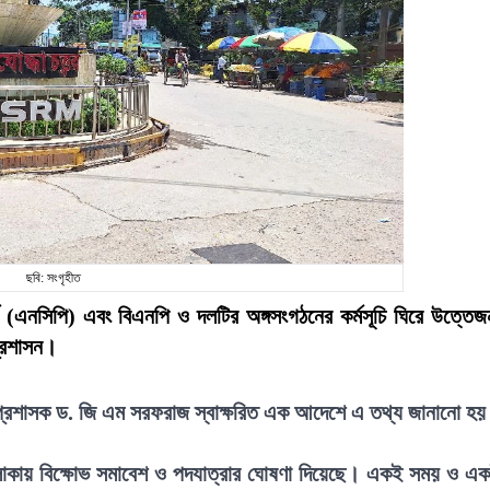
ছবি: সংগৃহীত
 (এনসিপি) এবং বিএনপি ও দলটির অঙ্গসংগঠনের কর্মসূচি ঘিরে উত্তেজ
্রশাসন।
েলা প্রশাসক ড. জি এম সরফরাজ স্বাক্ষরিত এক আদেশে এ তথ্য জানানো হ
লাকায় বিক্ষোভ সমাবেশ ও পদযাত্রার ঘোষণা দিয়েছে। একই সময় ও এ