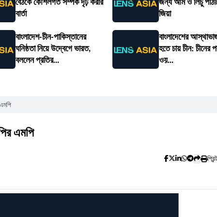
বৈঠকে কৌশলগত সম্পর্ক দৃঢ় করার
জন্য আম ও লিচু পাঠা
বার্তা
জিয়া
বাংলাদেশ-চীন-পাকিস্তানের
বাংলাদেশের আস্থাভাজ
ঘনিষ্ঠতা নিয়ে উদ্বেগে ভারত,
হতে চায় চীন: চীনের পররা
বললেন প্রতির...
ওয়...
 এমপি
নপির এমপি
প্রিন্