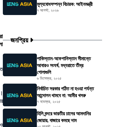
মূল্যবোধসম্পন্ন বিচারক: আইনমন্ত্রী
৭ আগস্ট, ২০২৬
রা
জনপ্রিয়
লা
পাকিস্তান-আফগানিস্তান সীমান্তে
আবারও সংঘর্ষ, মধ্যরাতে তীব্র
ীত
গোলাগুলি
৬ ডিসেম্বর, ২০২৫
নির্বাচিত সরকার গঠিত না হওয়া পর্যন্ত
য়।
আন্দোলন থামবে না: আমীর খসরু
ের
৭ নভেম্বর, ২০২৫
হিলি বন্দরে ভারতীয় চালের আমদানির
জোয়ার, বাজারে কমছে দাম
 ও
২৩ আগস্ট, ২০২৫