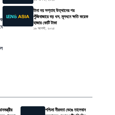
টানা নয় সপ্তাহ উত্থানের পর
পুঁজিবাজারে বড় ধস, মূলধনে ক্ষতি কয়েক
িক
হাজার কোটি টাকা
বে
১৬ আগস্ট, ২০২৫
কল
নমন্ত্রীর
পশ্চিমা নীরবতা ভেঙে তালেবান