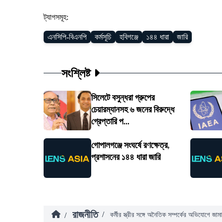
ট্যাগসমূহ:
এনসিপি-বিএনপি
কর্মসূচি
হবিগঞ্জে
১৪৪ ধারা
জারি
সংশ্লিষ্ট
সিলেটে বসুন্ধরা গ্রুপের
চেয়ারম্যানসহ ৬ জনের বিরুদ্ধে
গ্রেপ্তারি প...
গোপালগঞ্জে সংঘর্ষে রণক্ষেত্র,
প্রশাসনের ১৪৪ ধারা জারি
রাজনীতি
/
/
কর্মীর স্ত্রীর সঙ্গে অনৈতিক সম্পর্কের অভিযোগে জা