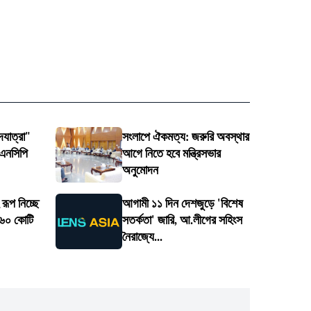
যাত্রা"
সংলাপে ঐকমত্য: জরুরি অবস্থার
 এনসিপি
আগে নিতে হবে মন্ত্রিসভার
অনুমোদন
রূপ নিচ্ছে
আগামী ১১ দিন দেশজুড়ে 'বিশেষ
 ৫৬০ কোটি
সতর্কতা' জারি, আ.লীগের সহিংস
নৈরাজ্যে...