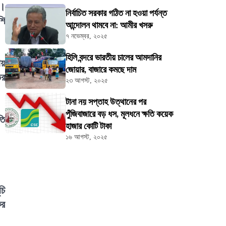
য়।
নির্বাচিত সরকার গঠিত না হওয়া পর্যন্ত
শি
আন্দোলন থামবে না: আমীর খসরু
৭ নভেম্বর, ২০২৫
হিলি বন্দরে ভারতীয় চালের আমদানির
ায়
জোয়ার, বাজারে কমছে দাম
ির
২৩ আগস্ট, ২০২৫
টানা নয় সপ্তাহ উত্থানের পর
পুঁজিবাজারে বড় ধস, মূলধনে ক্ষতি কয়েক
তি
হাজার কোটি টাকা
১৬ আগস্ট, ২০২৫
চি
কর