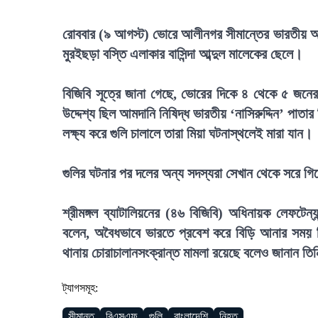
রোববার (৯ আগস্ট) ভোরে আলীনগর সীমান্তের ভারতীয় অং
মুরইছড়া বস্তি এলাকার বাসিন্দা আব্দুল মালেকের ছেলে।
বিজিবি সূত্রে জানা গেছে, ভোরের দিকে ৪ থেকে ৫ জন
উদ্দেশ্য ছিল আমদানি নিষিদ্ধ ভারতীয় ‘নাসিরুদ্দিন’ পা
লক্ষ্য করে গুলি চালালে তারা মিয়া ঘটনাস্থলেই মারা যান।
গুলির ঘটনার পর দলের অন্য সদস্যরা সেখান থেকে সরে গ
শ্রীমঙ্গল ব্যাটালিয়নের (৪৬ বিজিবি) অধিনায়ক লেফটেন্
বলেন, অবৈধভাবে ভারতে প্রবেশ করে বিড়ি আনার সময় ব
থানায় চোরাচালানসংক্রান্ত মামলা রয়েছে বলেও জানান তি
ট্যাগসমূহ:
সীমান্ত
বিএসএফ
গুলি
বাংলাদেশি
নিহত