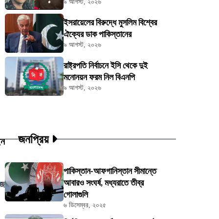
৯ আগস্ট, ২০২৬
ইসরায়েলের বিরুদ্ধে মুসলিম বিশ্বের
ঐক্যের ডাক পাকিস্তানের
৯ আগস্ট, ২০২৬
রাষ্ট্রপতি নির্বাচনে ইসি থেকে দুই
মনোনয়ন ফরম নিল বিএনপি
৯ আগস্ট, ২০২৬
জনপ্রিয়
েন
পাকিস্তান-আফগানিস্তান সীমান্তে
আবারও সংঘর্ষ, মধ্যরাতে তীব্র
াজ
গোলাগুলি
৬ ডিসেম্বর, ২০২৫