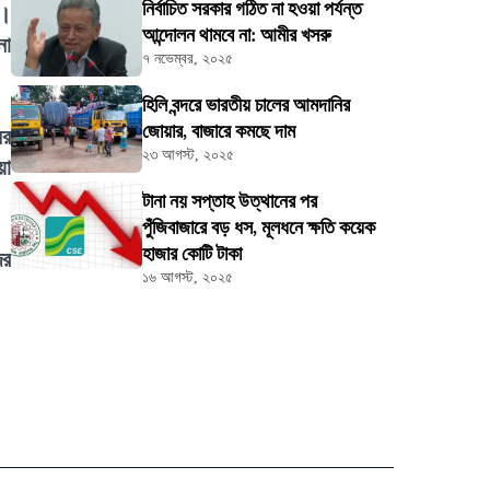
নির্বাচিত সরকার গঠিত না হওয়া পর্যন্ত
ে।
আন্দোলন থামবে না: আমীর খসরু
না
৭ নভেম্বর, ২০২৫
হিলি বন্দরে ভারতীয় চালের আমদানির
জোয়ার, বাজারে কমছে দাম
ের
২৩ আগস্ট, ২০২৫
য়া
টানা নয় সপ্তাহ উত্থানের পর
পুঁজিবাজারে বড় ধস, মূলধনে ক্ষতি কয়েক
হাজার কোটি টাকা
ের
১৬ আগস্ট, ২০২৫