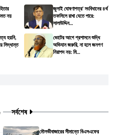
হিতার
জুলাই ঘোষণাপত্র’ সংবিধানের ৪র্থ
কমত নয়
তফসিলে রাখা যেতে পারে:
সালাউদ্দিন...
ত্য হয়নি,
ভোটের আগে প্রশাসনে শুদ্ধি
 সিদ্ধান্ত
অভিযান জরুরি, না হলে জনগণ
নিরাপদ নয়: মি...
সর্বশেষ
ট
মৌলভীবাজারের সীমান্তে বিএসএফের