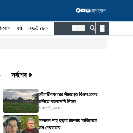
যোগাযোগ
াম্পাস
ধর্ম
ফ্যাক্ট চেক
কর্মকর্তা
ENG
সর্বশেষ
ট
মৌলভীবাজারের সীমান্তে বিএসএফের
গুলিতে বাংলাদেশি নিহত
৯ আগস্ট, ২০২৬
সালমান শাহ হত্যা মামলায় অভিনেতা
ডন গ্রেফতার