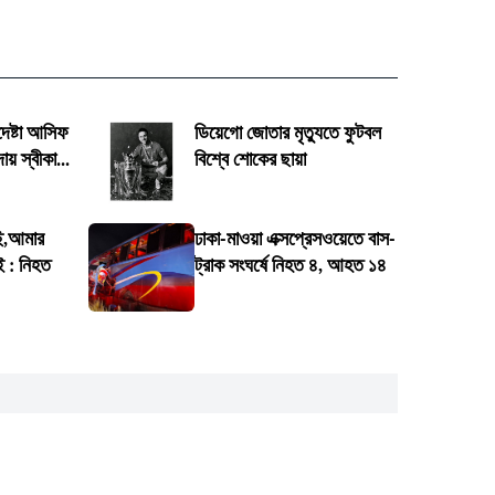
দেষ্টা আসিফ
ডিয়েগো জোতার মৃত্যুতে ফুটবল
দায় স্বীকা...
বিশ্বে শোকের ছায়া
ি,আমার
ঢাকা-মাওয়া এক্সপ্রেসওয়েতে বাস-
াই : নিহত
ট্রাক সংঘর্ষে নিহত ৪, আহত ১৪