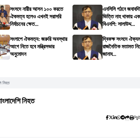
সংসদে নারীর আসন ১০০ করতে
এনসিসি গঠনে জবাবদি
ঐকমত্য হলেও এখনই সরাসরি
ভিত্তি নাহ থাকায় এ
নির্বাচনের ক্ষেত...
বিএনপি: সালাউদ্দ...
সংলাপে ঐকমত্য: জরুরি অবস্থার
দ্বিকক্ষ সংসদে ঐক্যম
আগে নিতে হবে মন্ত্রিসভার
রাজনৈতিক মতামত নিয়ে
অনুমোদন
জানাব...
ি নিহত
াংলাদেশি নিহত
প্রিন্