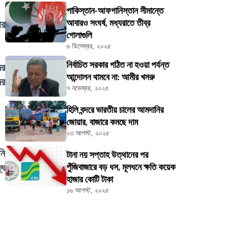
পাকিস্তান-আফগানিস্তান সীমান্তে
আবারও সংঘর্ষ, মধ্যরাতে তীব্র
ার
গোলাগুলি
৬ ডিসেম্বর, ২০২৫
নির্বাচিত সরকার গঠিত না হওয়া পর্যন্ত
ের
আন্দোলন থামবে না: আমীর খসরু
ের
৭ নভেম্বর, ২০২৫
হিলি বন্দরে ভারতীয় চালের আমদানির
জোয়ার, বাজারে কমছে দাম
২৩ আগস্ট, ২০২৫
নি
টানা নয় সপ্তাহ উত্থানের পর
ধে
পুঁজিবাজারে বড় ধস, মূলধনে ক্ষতি কয়েক
হাজার কোটি টাকা
১৬ আগস্ট, ২০২৫