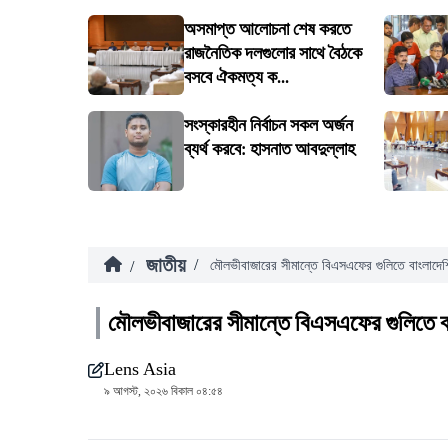
অসমাপ্ত আলোচনা শেষ করতে
রাজনৈতিক দলগুলোর সাথে বৈঠকে
বসবে ঐকমত্য ক...
সংস্কারহীন নির্বাচন সকল অর্জন
ব্যর্থ করবে: হাসনাত আবদুল্লাহ
জাতীয়
/
/
মৌলভীবাজারের সীমান্তে বিএসএফের গুলিতে বাংলাদেশ
মৌলভীবাজারের সীমান্তে বিএসএফের গুলিতে ব
Lens Asia
৯ আগস্ট, ২০২৬ বিকাল ০৪:৫৪