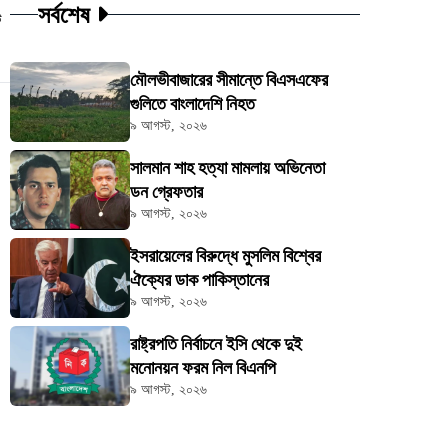
সর্বশেষ
ট
মৌলভীবাজারের সীমান্তে বিএসএফের
গুলিতে বাংলাদেশি নিহত
৯ আগস্ট, ২০২৬
সালমান শাহ হত্যা মামলায় অভিনেতা
ডন গ্রেফতার
৯ আগস্ট, ২০২৬
ইসরায়েলের বিরুদ্ধে মুসলিম বিশ্বের
ঐক্যের ডাক পাকিস্তানের
৯ আগস্ট, ২০২৬
রাষ্ট্রপতি নির্বাচনে ইসি থেকে দুই
মনোনয়ন ফরম নিল বিএনপি
৯ আগস্ট, ২০২৬