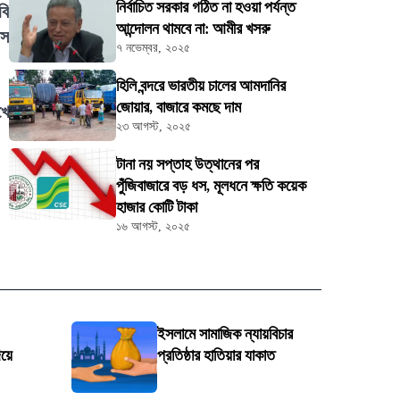
নির্বাচিত সরকার গঠিত না হওয়া পর্যন্ত
বি
আন্দোলন থামবে না: আমীর খসরু
লস
৭ নভেম্বর, ২০২৫
হিলি বন্দরে ভারতীয় চালের আমদানির
জোয়ার, বাজারে কমছে দাম
খে
২৩ আগস্ট, ২০২৫
টানা নয় সপ্তাহ উত্থানের পর
পুঁজিবাজারে বড় ধস, মূলধনে ক্ষতি কয়েক
হাজার কোটি টাকা
১৬ আগস্ট, ২০২৫
ইসলামে সামাজিক ন্যায়বিচার
য়ে
প্রতিষ্ঠার হাতিয়ার যাকাত