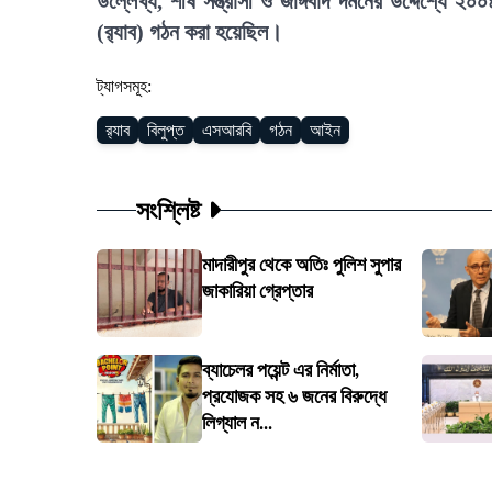
উল্লেখ্য, শীর্ষ সন্ত্রাসী ও জঙ্গিবাদ দমনের উদ্দেশ্যে 
(র‍্যাব) গঠন করা হয়েছিল।
ট্যাগসমূহ:
র‍্যাব
বিলুপ্ত
এসআরবি
গঠন
আইন
সংশ্লিষ্ট
মাদারীপুর থেকে অতিঃ পুলিশ সুপার
জাকারিয়া গ্রেপ্তার
ব্যাচেলর পয়েন্ট এর নির্মাতা,
প্রযোজক সহ ৬ জনের বিরুদ্ধে
লিগ্যাল ন...