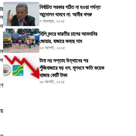
নির্বাচিত সরকার গঠিত না হওয়া পর্যন্ত
ের
আন্দোলন থামবে না: আমীর খসরু
াল
৭ নভেম্বর, ২০২৫
 ও
হিলি বন্দরে ভারতীয় চালের আমদানির
জোয়ার, বাজারে কমছে দাম
২৩ আগস্ট, ২০২৫
েন
 ও
টানা নয় সপ্তাহ উত্থানের পর
পুঁজিবাজারে বড় ধস, মূলধনে ক্ষতি কয়েক
হাজার কোটি টাকা
১৬ আগস্ট, ২০২৫
ণে
ায়