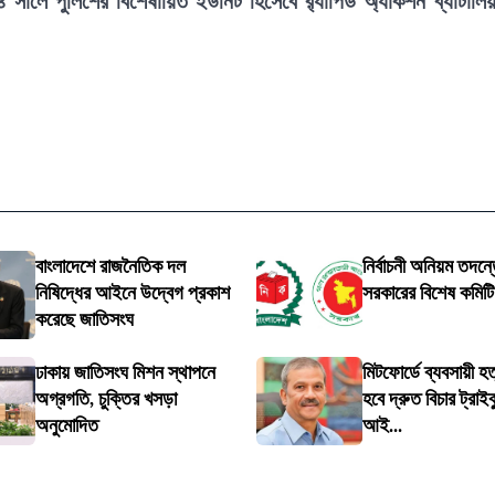
২০০৪ সালে পুলিশের বিশেষায়িত ইউনিট হিসেবে র‍্যাপিড অ্যাকশন ব্যাটালি
বাংলাদেশে রাজনৈতিক দল
নির্বাচনী অনিয়ম তদন্তে
নিষিদ্ধের আইনে উদ্বেগ প্রকাশ
সরকারের বিশেষ কমিট
করেছে জাতিসংঘ
ঢাকায় জাতিসংঘ মিশন স্থাপনে
মিটফোর্ডে ব্যবসায়ী হত
অগ্রগতি, চুক্তির খসড়া
হবে দ্রুত বিচার ট্রাইব
অনুমোদিত
আই...