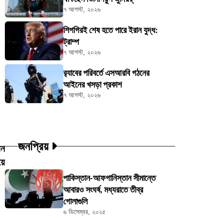
৭ আগস্ট, ২০২৬
শিগগিরই শেষ হতে পারে ইরান যুদ্ধ:
ট্রাম্প
৭ আগস্ট, ২০২৬
র‍্যাবের পরিবর্তে এসআরবি গঠনের
আইনের খসড়া প্রকাশ
৭ আগস্ট, ২০২৬
জনপ্রিয়
য়ন
য়ে
পাকিস্তান-আফগানিস্তান সীমান্তে
আবারও সংঘর্ষ, মধ্যরাতে তীব্র
গোলাগুলি
৬ ডিসেম্বর, ২০২৫