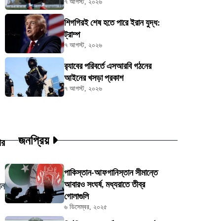
৭ আগস্ট, ২০২৬
শিগগিরই শেষ হতে পারে ইরান যুদ্ধ:
ট্রাম্প
৭ আগস্ট, ২০২৬
র‍্যাবের পরিবর্তে এসআরবি গঠনের
আইনের খসড়া প্রকাশ
৭ আগস্ট, ২০২৬
জনপ্রিয়
পর
পাকিস্তান-আফগানিস্তান সীমান্তে
আবারও সংঘর্ষ, মধ্যরাতে তীব্র
েন
গোলাগুলি
৬ ডিসেম্বর, ২০২৫