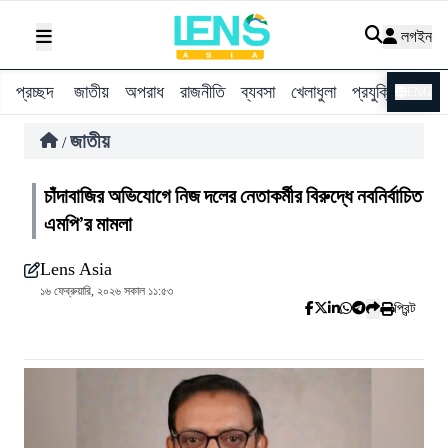
লগইন
প্রচ্ছদ
জাতীয়
অপরাধ
রাজনীতি
ব্যবসা
খেলাধুলা
প্রযুক্তি
বিশ্ব
ENG
জাতীয়
/
চাঁদাবাজির অভিযোগে নিজ দলের নেতাকর্মীর বিরুদ্ধে নবনির্বাচিত
এমপি’র মামলা
Lens Asia
১৬ ফেব্রুয়ারি, ২০২৬ সকাল ১১:৫৩
প্রিন্ট