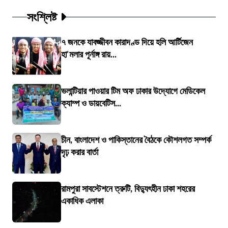
সংশ্লিষ্ট
৭ জনকে যাবজ্জীবন কারাদণ্ড দিয়ে হলি আর্টিজেন
হা'মলার পূর্নাঙ্গ রায়...
ভলান্টিয়ার পাওয়ার টিম অফ ঢাকার উদ্যোগে মেডিকেল
ক্যাম্প ও ডায়বেটিস...
চীন, বাংলাদেশ ও পাকিস্তানের বৈঠকে কৌশলগত সম্পর্ক
দৃঢ় করার বার্তা
রামপুরা সাবস্টেশনে ত্রুটি, বিদ্যুৎহীন ঢাকা শহরের
একাধিক এলাকা