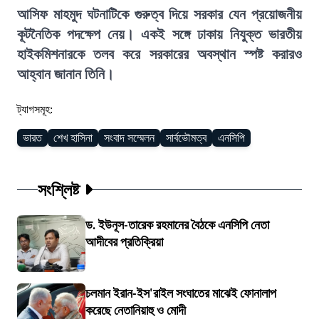
আসিফ মাহমুদ ঘটনাটিকে গুরুত্ব দিয়ে সরকার যেন প্রয়োজনীয়
কূটনৈতিক পদক্ষেপ নেয়। একই সঙ্গে ঢাকায় নিযুক্ত ভারতীয়
হাইকমিশনারকে তলব করে সরকারের অবস্থান স্পষ্ট করারও
আহ্বান জানান তিনি।
ট্যাগসমূহ:
ভারত
শেখ হাসিনা
সংবাদ সম্মেলন
সার্বভৌমত্ব
এনসিপি
সংশ্লিষ্ট
ড. ইউনূস-তারেক রহমানের বৈঠকে এনসিপি নেতা
আদীবের প্রতিক্রিয়া
চলমান ইরান-ইস'রাইল সংঘাতের মাঝেই ফোনালাপ
করেছে নেতানিয়াহু ও মোদী