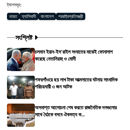
ট্যাগসমূহ:
ভারত
ফ্যাসিবাদী
বাংলাদেশ
পররাষ্ট্রপ্রতিমন্ত্রী
সংশ্লিষ্ট
চলমান ইরান-ইস'রাইল সংঘাতের মাঝেই ফোনালাপ
করেছে নেতানিয়াহু ও মোদী
গফরগাঁওয়ে ছয় লাখ টাকা আত্মসাতের ঘটনায় সাংবাদিক
পরিচয়ধারী ৩ জন আটক
অসমাপ্ত আলোচনা শেষ করতে রাজনৈতিক দলগুলোর
সাথে বৈঠকে বসবে ঐকমত্য ক...