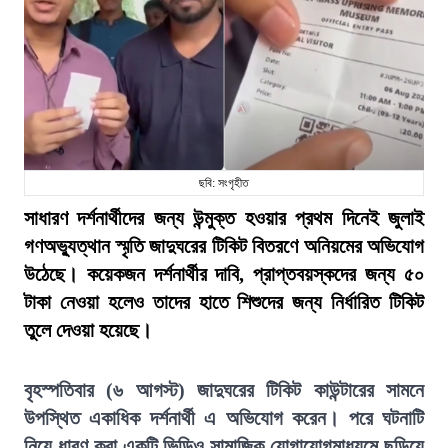
ছবি: সংগৃহীত
সাধারণ দর্শনার্থীদের জন্য উন্মুক্ত হওয়ার প্রথম দিনেই জুলাই
গণঅভ্যুত্থান স্মৃতি জাদুঘরের টিকিট বিতরণে অনিয়মের অভিযোগ
উঠেছে। কয়েকজন দর্শনার্থীর দাবি, প্রাপ্তবয়স্কদের জন্য ৫০
টাকা নেওয়া হলেও তাদের হাতে শিশুদের জন্য নির্ধারিত টিকিট
তুলে দেওয়া হয়েছে।
বৃহস্পতিবার (৬ আগস্ট) জাদুঘরের টিকিট কাউন্টারের সামনে
উপস্থিত একাধিক দর্শনার্থী এ অভিযোগ করেন। পরে ঘটনাটি
নিয়ে ধারণ করা একটি ভিডিও সামাজিক যোগাযোগমাধ্যমে ছড়িয়ে