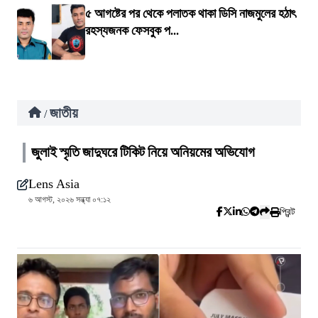
৫ আগষ্টের পর থেকে পলাতক থাকা ডিসি নাজমুলের হঠাৎ
রহস্যজনক ফেসবুক প...
জাতীয়
/
জুলাই স্মৃতি জাদুঘরে টিকিট নিয়ে অনিয়মের অভিযোগ
Lens Asia
৬ আগস্ট, ২০২৬ সন্ধ্যা ০৭:১২
প্রিন্ট