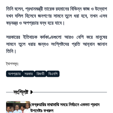
তিনি বলেন, প্রধানমন্ত্রী তারেক রহমানের বিভিন্ন কাজ ও উদ্যোগ
যখন দলিল হিসেবে জনগণের সামনে তুলে ধরা হবে, তখন এসব
ষড়যন্ত্র ও অপপ্রচার বন্ধ হয়ে যাবে।
সরকারের ইতিবাচক কর্মকাণ্ডগুলো আরও বেশি করে মানুষের
সামনে তুলে ধরার জন্যও সংশ্লিষ্টদের প্রতি আহ্বান জানান
তিনি।
ট্যাগসমূহ:
অপপ্রচার
সরকার
রিজভী
বিএনপি
সংশ্লিষ্ট
ফেব্রুয়ারির মাঝামাঝি সময়ে নির্বাচনে একমত প্রধান
উপদেষ্টাঃ ফখরুল