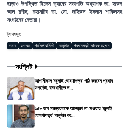
ছাড়াও উপস্থিত ছিলেন ড্যাবের সভাপতি অধ্যাপক ডা. হারুন
আল রশীদ, মহাসচিব ডা. মো. জহিরুল ইসলাম শাকিলসহ
সংগঠনের নেতারা।
ট্যাগসমূহ:
ড্যাব
৩৭তম
প্রতিষ্ঠাবার্ষিকী
অনুষ্ঠান
প্রধানমন্ত্রী তারেক রহমান
সংশ্লিষ্ট
আগামীকাল ‘জুলাই ঘোষণাপত্র’ পাঠ করবেন প্রধান
উপদেষ্টা, রাজধানীতে দ...
১৫৮ জন সমন্বয়ককে আমন্ত্রণ না দেওয়ায় ‘জুলাই
ঘোষণাপত্র’ অনুষ্ঠান বর...