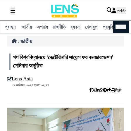
লগইন
প্রচ্ছদ
জাতীয়
অপরাধ
রাজনীতি
ব্যবসা
খেলাধুলা
প্রযুক্তি
বিশ্ব
ENG
জাতীয়
/
গণ বিশ্ববিদ্যালয়ে ‘ভেটেরিনারি সায়েন্স ফর কনজারভেশন’
সেমিনার অনুষ্ঠিত
Lens Asia
১৭ অক্টোবর, ২০২৫ সকাল ০২:২৪
প্রিন্ট