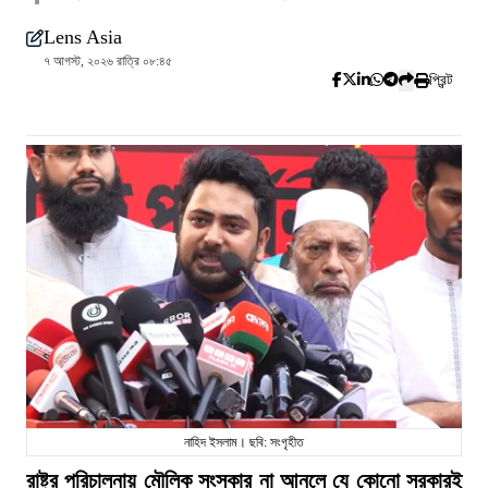
Lens Asia
৭ আগস্ট, ২০২৬ রাত্রি ০৮:৪৫
প্রিন্ট
নাহিদ ইসলাম। ছবি: সংগৃহীত
রাষ্ট্র পরিচালনায় মৌলিক সংস্কার না আনলে যে কোনো সরকারই