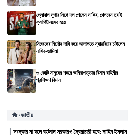
গ্লোবাল সুপার লিগে দল পেলেন সাকিব, খেলবেন দুবাই
ক্যাপিটালসের হয়ে
নিজেদের নির্দোষ দাবি করে আদালতে ন্যায়বিচার চাইলেন
নাসির-তামিমা
৩ কোটি মানুষের শহরে অনিরাপত্তায় বিমান বাহিনীর
প্রশিক্ষণ বিমান
জাতীয়
/
সংস্কার না হলে বর্তমান সরকারও স্বৈরাচারী হবে: নাহিদ ইসলাম