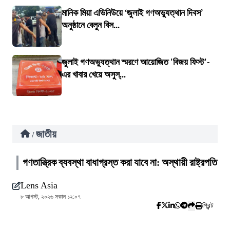
মানিক মিয়া এভিনিউয়ে ‘জুলাই গণঅভ্যুত্থান দিবস’
অনুষ্ঠানে বেলুন বিস...
জুলাই গণঅভ্যুত্থান স্মরণে আয়োজিত 'বিজয় ফিস্ট'-
এর খাবার খেয়ে অসুস্...
জাতীয়
/
গণতান্ত্রিক ব্যবস্থা বাধাগ্রস্ত করা যাবে না: অস্থায়ী রাষ্ট্রপতি
Lens Asia
৮ আগস্ট, ২০২৬ সকাল ১২:০৭
প্রিন্ট