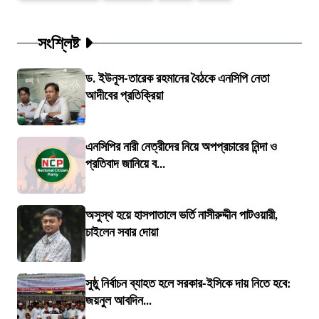
সংশ্লিষ্ট
ড. ইউনূস-তারেক রহমানের বৈঠকে এনসিপি নেতা
আদীবের প্রতিক্রিয়া
এনসিপির নারী নেত্রীদের নিয়ে অপপ্রচারের নিন্দা ও
প্রতিবাদ জানিয়ে ব...
অসুস্থ হয়ে হাসপাতালে ভর্তি নাসীরুদ্দীন পাটওয়ারী,
চাইলেন সবার দোয়া
সুষ্ঠু নির্বাচন ব্যাহত হলে সরকার-ইসিকে দায় নিতে হবে:
জয়নুল আবদিন...