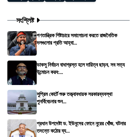
সংশ্লিষ্ট
গণতান্ত্রিক শিষ্টাচারে সমালোচনা করতে রাজনৈতিক
দলগুলোর প্রতি আহ্বা...
ডাকসু নির্বাচন বাধাগ্রস্ত হলে দায়িত্ব ছাড়ব, সব সত্য
উন্মোচন করব:...
সুপ্রিম কোর্টে শুরু তত্ত্বাবধায়ক সরকারব্যবস্থা
পুনর্বিবেচনার শুন...
প্রধান উপদেষ্টা ড. ইউনূসের ফোনে নুরের খোঁজ, ঘটনার
তদন্তে কঠোর ব্য...