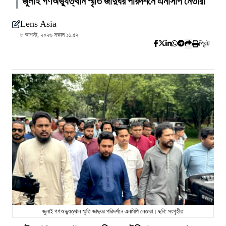
জুলাই গণঅভ্যুত্থান স্মৃতি জাদুঘর পরিদর্শনে এনসিপি নেতারা
Lens Asia
৮ আগস্ট, ২০২৬ সকাল ১১:৫২
প্রিন্ট
জুলাই গণঅভ্যুত্থান স্মৃতি জাদুঘর পরিদর্শনে এনসিপি নেতারা। ছবি: সংগৃহীত