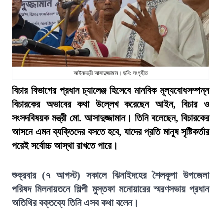
আইনমন্ত্রী আসাদুজ্জামান। ছবি: সংগৃহীত
বিচার বিভাগের প্রধান চ্যালেঞ্জ হিসেবে মানবিক মূল্যবোধসম্পন্ন
বিচারকের অভাবের কথা উল্লেখ করেছেন আইন, বিচার ও
সংসদবিষয়ক মন্ত্রী মো. আসাদুজ্জামান। তিনি বলেছেন, বিচারকের
আসনে এমন ব্যক্তিদের বসতে হবে, যাদের প্রতি মানুষ সৃষ্টিকর্তার
পরেই সর্বোচ্চ আস্থা রাখতে পারে।
শুক্রবার (৭ আগস্ট) সকালে ঝিনাইদহের শৈলকূপা উপজেলা
পরিষদ মিলনায়তনে শিল্পী মুস্তফা মনোয়ারের স্মরণসভায় প্রধান
অতিথির বক্তব্যে তিনি এসব কথা বলেন।