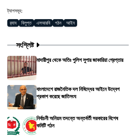
ট্যাগসমূহ:
র‍্যাব
বিলুপ্ত
এসআরবি
গঠন
আইন
সংশ্লিষ্ট
মাদারীপুর থেকে অতিঃ পুলিশ সুপার জাকারিয়া গ্রেপ্তার
বাংলাদেশে রাজনৈতিক দল নিষিদ্ধের আইনে উদ্বেগ
প্রকাশ করেছে জাতিসংঘ
নির্বাচনী অনিয়ম তদন্তে অন্তর্বর্তী সরকারের বিশেষ
কমিটি গঠন