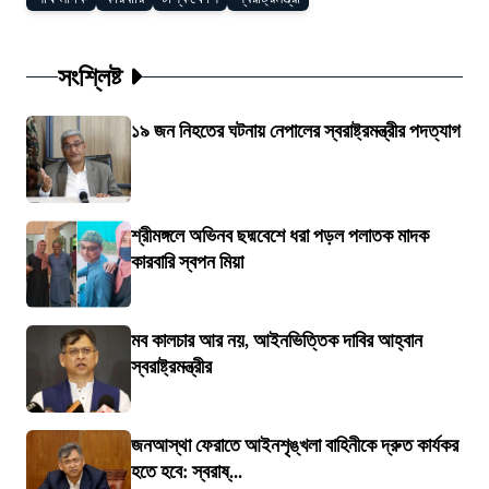
সংশ্লিষ্ট
১৯ জন নিহতের ঘটনায় নেপালের স্বরাষ্ট্রমন্ত্রীর পদত্যাগ
শ্রীমঙ্গলে অভিনব ছদ্মবেশে ধরা পড়ল পলাতক মাদক
কারবারি স্বপন মিয়া
মব কালচার আর নয়, আইনভিত্তিক দাবির আহ্বান
স্বরাষ্ট্রমন্ত্রীর
জনআস্থা ফেরাতে আইনশৃঙ্খলা বাহিনীকে দ্রুত কার্যকর
হতে হবে: স্বরাষ্...