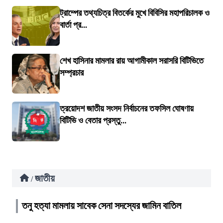
ট্রাম্পের তথ্যচিত্র বিতর্কের মুখে বিবিসির মহাপরিচালক ও
বার্তা প্র...
শেখ হাসিনার মামলার রায় আগামীকাল সরাসরি বিটিভিতে
সম্প্রচার
ত্রয়োদশ জাতীয় সংসদ নির্বাচনের তফসিল ঘোষণায়
বিটিভি ও বেতার প্রস্তু...
জাতীয়
/
তনু হত্যা মামলায় সাবেক সেনা সদস্যের জামিন বাতিল