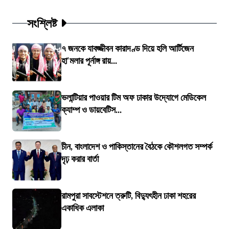
সংশ্লিষ্ট
৭ জনকে যাবজ্জীবন কারাদণ্ড দিয়ে হলি আর্টিজেন
হা'মলার পূর্নাঙ্গ রায়...
ভলান্টিয়ার পাওয়ার টিম অফ ঢাকার উদ্যোগে মেডিকেল
ক্যাম্প ও ডায়বেটিস...
চীন, বাংলাদেশ ও পাকিস্তানের বৈঠকে কৌশলগত সম্পর্ক
দৃঢ় করার বার্তা
রামপুরা সাবস্টেশনে ত্রুটি, বিদ্যুৎহীন ঢাকা শহরের
একাধিক এলাকা