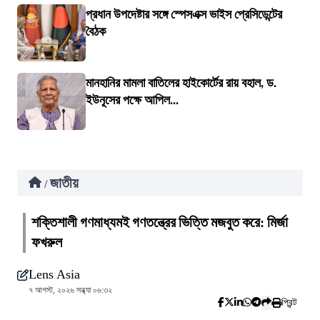
প্রধান উপদেষ্টার সঙ্গে স্পেসএক্স ভাইস প্রেসিডেন্টের
বৈঠক
মানহানির মামলা বাতিলের হাইকোর্টের রায় বহাল, ড.
ইউনূসের পক্ষে আপিল...
জাতীয়
/
শক্তিশালী গণমাধ্যমই গণতন্ত্রের ভিত্তি মজবুত করে: মির্জা
ফখরুল
Lens Asia
৭ আগস্ট, ২০২৬ সন্ধ্যা ০৬:৩২
প্রিন্ট