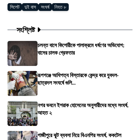
সিলেট
দুই বাস
সংঘর্ষ
নিহত ৮
সংশ্লিষ্ট
চলন্ত বাসে কিশোরীকে পালাক্রমে ধর্ষণের অভিযোগ;
বাসের চালক গ্রেফতার
রূপগঞ্জে আধিপত্য বিস্তারকে কেন্দ্র করে যুবদল-
ছাত্রদল সংঘর্ষে গুলি...
নগর ভবনে ইশরাক হোসেনের অনুসারীদের মধ্যে সংঘর্ষ,
আহত ২
গাজীপুরে ঝুট ব্যবসা নিয়ে বিএনপির সংঘর্ষ, ককটেল