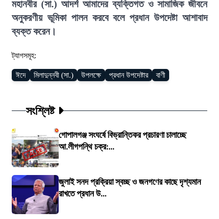
মহানবীর (সা.) আদর্শ আমাদের ব্যক্তিগত ও সামাজিক জীবনে
অনুকরণীয় ভূমিকা পালন করবে বলে প্রধান উপদেষ্টা আশাবাদ
ব্যক্ত করেন।
ট্যাগসমূহ:
ঈদে
মিলাদুন্নবী (সা.)
উপলক্ষে
প্রধান উপদেষ্টার
বাণী
সংশ্লিষ্ট
গোপালগঞ্জ সংঘর্ষে বিভ্রান্তিকর প্রচারণা চালাচ্ছে
আ.লীগপন্থি চক্র:...
জুলাই সনদ প্রক্রিয়া স্বচ্ছ ও জনগণের কাছে দৃশ্যমান
রাখতে প্রধান উ...