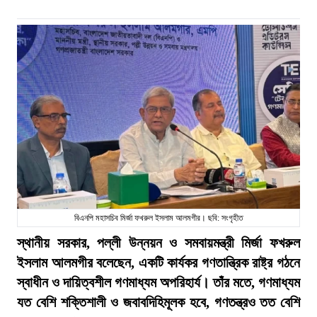
বিএনপি মহাসচিব মির্জা ফখরুল ইসলাম আলমগীর। ছবি: সংগৃহীত
স্থানীয় সরকার, পল্লী উন্নয়ন ও সমবায়মন্ত্রী মির্জা ফখরুল
ইসলাম আলমগীর বলেছেন, একটি কার্যকর গণতান্ত্রিক রাষ্ট্র গঠনে
স্বাধীন ও দায়িত্বশীল গণমাধ্যম অপরিহার্য। তাঁর মতে, গণমাধ্যম
যত বেশি শক্তিশালী ও জবাবদিহিমূলক হবে, গণতন্ত্রও তত বেশি