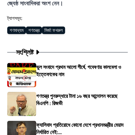
জ্যেষ্ঠ সাংবাদিকরা অংশ নেন।
ট্যাগসমূহ:
গণমাধ্যম
গণতন্ত্র
মির্জা ফখরুল
সংশ্লিষ্ট
ভুল সংবাদে প্রথম আলো শীর্ষে, গবেষণায় কালবেলা ও
ইত্তেফাকের নাম
গণতন্ত্র পুনরুদ্ধারে টানা ১৬ বছর আন্দোলন করেছে
বিএনপি : রিজভী
ফ্যাসিবাদ প্রতিরোধে কোনো দেশে প্রধানমন্ত্রীর মেয়াদ
নির্ধারিত নেই:...