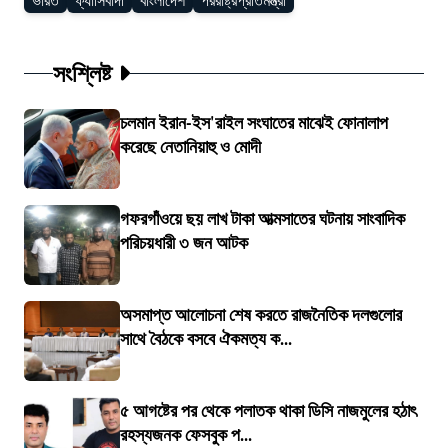
ভারত
ফ্যাসিবাদী
বাংলাদেশ
পররাষ্ট্রপ্রতিমন্ত্রী
সংশ্লিষ্ট
চলমান ইরান-ইস'রাইল সংঘাতের মাঝেই ফোনালাপ
করেছে নেতানিয়াহু ও মোদী
গফরগাঁওয়ে ছয় লাখ টাকা আত্মসাতের ঘটনায় সাংবাদিক
পরিচয়ধারী ৩ জন আটক
অসমাপ্ত আলোচনা শেষ করতে রাজনৈতিক দলগুলোর
সাথে বৈঠকে বসবে ঐকমত্য ক...
৫ আগষ্টের পর থেকে পলাতক থাকা ডিসি নাজমুলের হঠাৎ
রহস্যজনক ফেসবুক প...