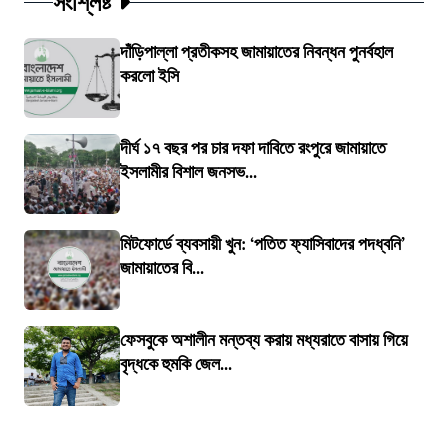
সংশ্লিষ্ট
দাঁড়িপাল্লা প্রতীকসহ জামায়াতের নিবন্ধন পুনর্বহাল
করলো ইসি
দীর্ঘ ১৭ বছর পর চার দফা দাবিতে রংপুরে জামায়াতে
ইসলামীর বিশাল জনসভ...
মিটফোর্ডে ব্যবসায়ী খুন: ‘পতিত ফ্যাসিবাদের পদধ্বনি’
জামায়াতের বি...
ফেসবুকে অশালীন মন্তব্য করায় মধ্যরাতে বাসায় গিয়ে
বৃদ্ধকে হুমকি জেল...