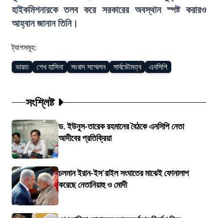
হাইকমিশনারকে তলব করে সরকারের অবস্থান স্পষ্ট করারও
আহ্বান জানান তিনি।
ট্যাগসমূহ:
ভারত
শেখ হাসিনা
সংবাদ সম্মেলন
সার্বভৌমত্ব
এনসিপি
সংশ্লিষ্ট
ড. ইউনূস-তারেক রহমানের বৈঠকে এনসিপি নেতা
আদীবের প্রতিক্রিয়া
চলমান ইরান-ইস'রাইল সংঘাতের মাঝেই ফোনালাপ
করেছে নেতানিয়াহু ও মোদী