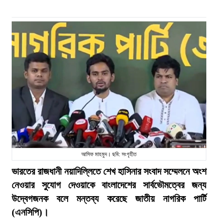
আসিফ মাহমুদ। ছবি: সংগৃহীত
ভারতের রাজধানী নয়াদিল্লিতে শেখ হাসিনার সংবাদ সম্মেলনে অংশ
নেওয়ার সুযোগ দেওয়াকে বাংলাদেশের সার্বভৌমত্বের জন্য
উদ্বেগজনক বলে মন্তব্য করেছে জাতীয় নাগরিক পার্টি
(এনসিপি)।