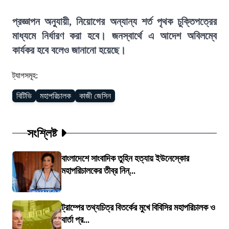
প্রজ্ঞাপন অনুযায়ী, নিয়োগের অন্যান্য শর্ত পৃথক চুক্তিপত্রের
মাধ্যমে নির্ধারণ করা হবে। জনস্বার্থে এ আদেশ অবিলম্বে
কার্যকর হবে বলেও জানানো হয়েছে।
ট্যাগসমূহ:
বিটিভি
মহাপরিচালক
কাজী জেসিন
সংশ্লিষ্ট
বাংলাদেশে সাংবাদিক তুহিন হত্যায় ইউনেস্কোর
মহাপরিচালকের তীব্র নিন্...
ট্রাম্পের তথ্যচিত্র বিতর্কের মুখে বিবিসির মহাপরিচালক ও
বার্তা প্র...