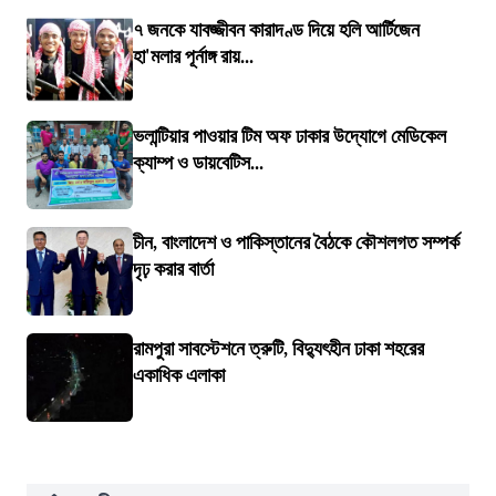
৭ জনকে যাবজ্জীবন কারাদণ্ড দিয়ে হলি আর্টিজেন
হা'মলার পূর্নাঙ্গ রায়...
ভলান্টিয়ার পাওয়ার টিম অফ ঢাকার উদ্যোগে মেডিকেল
ক্যাম্প ও ডায়বেটিস...
চীন, বাংলাদেশ ও পাকিস্তানের বৈঠকে কৌশলগত সম্পর্ক
দৃঢ় করার বার্তা
রামপুরা সাবস্টেশনে ত্রুটি, বিদ্যুৎহীন ঢাকা শহরের
একাধিক এলাকা