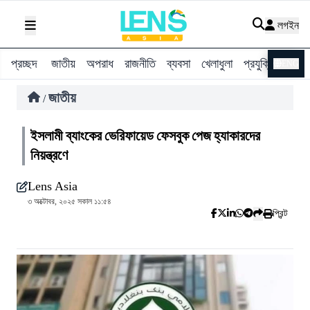
লগইন
প্রচ্ছদ
জাতীয়
অপরাধ
রাজনীতি
ব্যবসা
খেলাধুলা
প্রযুক্তি
বিশ্ব
ENG
জাতীয়
/
ইসলামী ব্যাংকের ভেরিফায়েড ফেসবুক পেজ হ্যাকারদের
নিয়ন্ত্রণে
Lens Asia
৩ অক্টোবর, ২০২৫ সকাল ১১:৫৪
প্রিন্ট