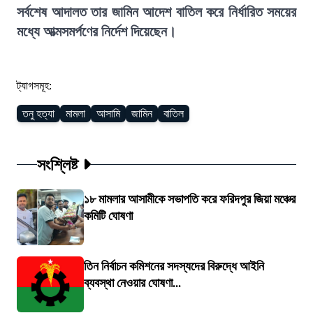
সর্বশেষ আদালত তার জামিন আদেশ বাতিল করে নির্ধারিত সময়ের
মধ্যে আত্মসমর্পণের নির্দেশ দিয়েছেন।
ট্যাগসমূহ:
তনু হত্যা
মামলা
আসামি
জামিন
বাতিল
সংশ্লিষ্ট
১৮ মামলার আসামীকে সভাপতি করে ফরিদপুর জিয়া মঞ্চের
কমিটি ঘোষণা
তিন নির্বাচন কমিশনের সদস্যদের বিরুদ্ধে আইনি
ব্যবস্থা নেওয়ার ঘোষণা...