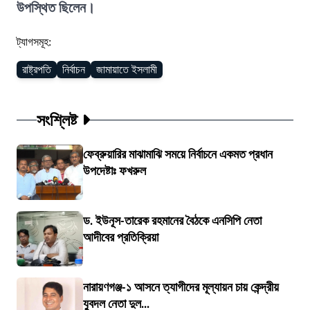
উপস্থিত ছিলেন।
ট্যাগসমূহ:
রাষ্ট্রপতি
নির্বাচন
জামায়াতে ইসলামী
সংশ্লিষ্ট
ফেব্রুয়ারির মাঝামাঝি সময়ে নির্বাচনে একমত প্রধান
উপদেষ্টাঃ ফখরুল
ড. ইউনূস-তারেক রহমানের বৈঠকে এনসিপি নেতা
আদীবের প্রতিক্রিয়া
নারায়ণগঞ্জ-১ আসনে ত্যাগীদের মূল্যায়ন চায় কেন্দ্রীয়
যুবদল নেতা দুল...