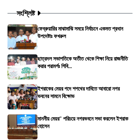
সংশ্লিষ্ট
ফেব্রুয়ারির মাঝামাঝি সময়ে নির্বাচনে একমত প্রধান
উপদেষ্টাঃ ফখরুল
ছাত্রদল সভাপতিকে অতীত থেকে শিক্ষা নিয়ে রাজনীতি
করার পরামর্শঃ শিবি...
ইশরাকের মেয়র পদে শপথের দাবিতে আবারো নগর
ভবনের সামনে বিক্ষোভ
মাননীয় মেয়র" পরিচয়ে নগরভবনে সভা করলেন ইশরাক
হোসেন