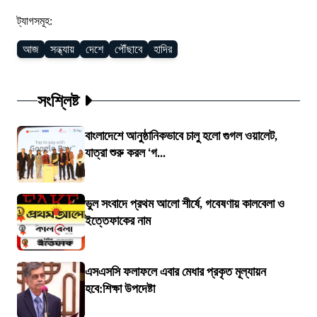
ট্যাগসমূহ:
আজ
সন্ধ্যায়
দেশে
পৌঁছাবে
হাদির
সংশ্লিষ্ট
বাংলাদেশে আনুষ্ঠানিকভাবে চালু হলো গুগল ওয়ালেট,
যাত্রা শুরু করল ‘গ...
ভুল সংবাদে প্রথম আলো শীর্ষে, গবেষণায় কালবেলা ও
ইত্তেফাকের নাম
এসএসসি ফলাফলে এবার মেধার প্রকৃত মূল্যায়ন
হবে:শিক্ষা উপদেষ্টা