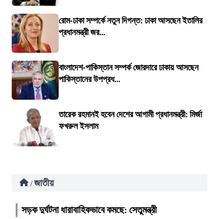
রোম-ঢাকা সম্পর্কে নতুন দিগন্ত: ঢাকা আসছেন ইতালির
প্রধানমন্ত্রী জর...
বাংলাদেশ-পাকিস্তান সম্পর্ক জোরদারে ঢাকায় আসছেন
পাকিস্তানের উপপ্রধ...
তারেক রহমানই হবেন দেশের আগামী প্রধানমন্ত্রী: মির্জা
ফখরুল ইসলাম
জাতীয়
/
সড়ক দুর্ঘটনা ধারাবাহিকভাবে কমছে: সেতুমন্ত্রী