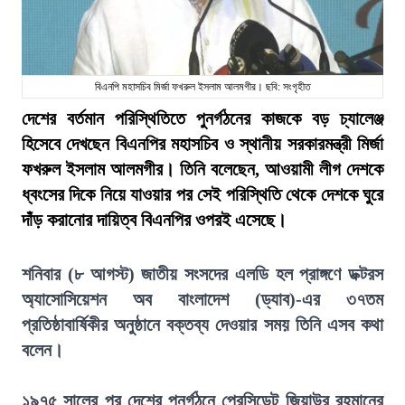
বিএনপি মহাসচিব মির্জা ফখরুল ইসলাম আলমগীর। ছবি: সংগৃহীত
দেশের বর্তমান পরিস্থিতিতে পুনর্গঠনের কাজকে বড় চ্যালেঞ্জ
হিসেবে দেখছেন বিএনপির মহাসচিব ও স্থানীয় সরকারমন্ত্রী মির্জা
ফখরুল ইসলাম আলমগীর। তিনি বলেছেন, আওয়ামী লীগ দেশকে
ধ্বংসের দিকে নিয়ে যাওয়ার পর সেই পরিস্থিতি থেকে দেশকে ঘুরে
দাঁড় করানোর দায়িত্ব বিএনপির ওপরই এসেছে।
শনিবার (৮ আগস্ট) জাতীয় সংসদের এলডি হল প্রাঙ্গণে ডক্টরস
অ্যাসোসিয়েশন অব বাংলাদেশ (ড্যাব)-এর ৩৭তম
প্রতিষ্ঠাবার্ষিকীর অনুষ্ঠানে বক্তব্য দেওয়ার সময় তিনি এসব কথা
বলেন।
১৯৭৫ সালের পর দেশের পুনর্গঠনে প্রেসিডেন্ট জিয়াউর রহমানের