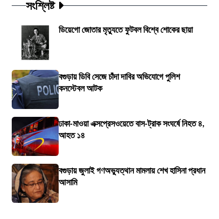
সংশ্লিষ্ট
ডিয়েগো জোতার মৃত্যুতে ফুটবল বিশ্বে শোকের ছায়া
বগুড়ায় ডিবি সেজে চাঁদা দাবির অভিযোগে পুলিশ
কনস্টেবল আটক
ঢাকা-মাওয়া এক্সপ্রেসওয়েতে বাস-ট্রাক সংঘর্ষে নিহত ৪,
আহত ১৪
বগুড়ায় জুলাই গণঅভ্যুত্থান মামলায় শেখ হাসিনা প্রধান
আসামি