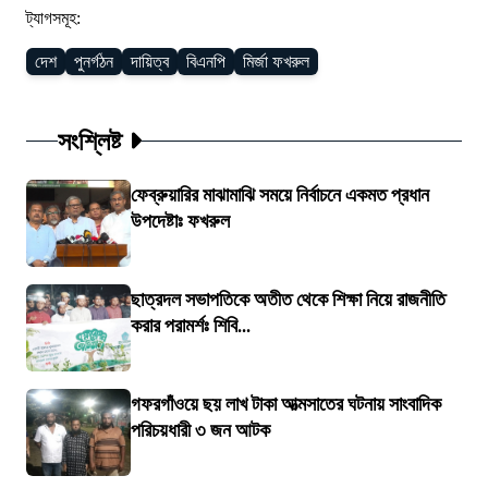
ট্যাগসমূহ:
দেশ
পুনর্গঠন
দায়িত্ব
বিএনপি
মির্জা ফখরুল
সংশ্লিষ্ট
ফেব্রুয়ারির মাঝামাঝি সময়ে নির্বাচনে একমত প্রধান
উপদেষ্টাঃ ফখরুল
ছাত্রদল সভাপতিকে অতীত থেকে শিক্ষা নিয়ে রাজনীতি
করার পরামর্শঃ শিবি...
গফরগাঁওয়ে ছয় লাখ টাকা আত্মসাতের ঘটনায় সাংবাদিক
পরিচয়ধারী ৩ জন আটক