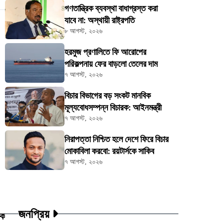
গণতান্ত্রিক ব্যবস্থা বাধাগ্রস্ত করা
যাবে না: অস্থায়ী রাষ্ট্রপতি
৮ আগস্ট, ২০২৬
হরমুজ প্রণালিতে ফি আরোপের
পরিকল্পনায় ফের বাড়লো তেলের দাম
৭ আগস্ট, ২০২৬
বিচার বিভাগের বড় সংকট মানবিক
মূল্যবোধসম্পন্ন বিচারক: আইনমন্ত্রী
৭ আগস্ট, ২০২৬
নিরাপত্তা নিশ্চিত হলে দেশে ফিরে বিচার
মোকাবিলা করবো: রয়টার্সকে সাকিব
৭ আগস্ট, ২০২৬
জনপ্রিয়
য়ক