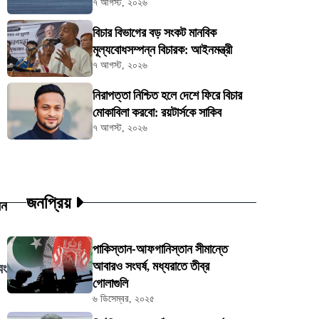
৭ আগস্ট, ২০২৬
বিচার বিভাগের বড় সংকট মানবিক
মূল্যবোধসম্পন্ন বিচারক: আইনমন্ত্রী
৭ আগস্ট, ২০২৬
নিরাপত্তা নিশ্চিত হলে দেশে ফিরে বিচার
মোকাবিলা করবো: রয়টার্সকে সাকিব
৭ আগস্ট, ২০২৬
জনপ্রিয়
েন
পাকিস্তান-আফগানিস্তান সীমান্তে
আবারও সংঘর্ষ, মধ্যরাতে তীব্র
বং
গোলাগুলি
৬ ডিসেম্বর, ২০২৫