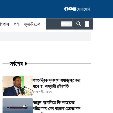
যোগাযোগ
াম্পাস
ধর্ম
ফ্যাক্ট চেক
কর্মকর্তা
ENG
সর্বশেষ
ট
গণতান্ত্রিক ব্যবস্থা বাধাগ্রস্ত করা
যাবে না: অস্থায়ী রাষ্ট্রপতি
৮ আগস্ট, ২০২৬
হরমুজ প্রণালিতে ফি আরোপের
পরিকল্পনায় ফের বাড়লো তেলের দাম