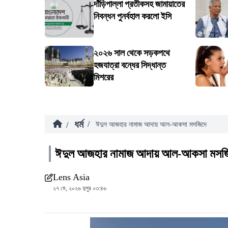
দাঁড়িপাল্লা প্রতীকসহ জামায়াতের
নিবন্ধন পুনর্বহাল করলো ইসি
২০২৬ সাল থেকে সড়কপথে
হজযাত্রা বন্ধের সিদ্ধান্ত
মিশরের
ধর্ম
/
/
ঈদুল আজহার নামাজ আদায় আল-আকসা মসজিদে
ঈদুল আজহার নামাজ আদায় আল-আকসা মসজ
Lens Asia
২৭ মে, ২০২৬ দুপুর ০৩:৪৬