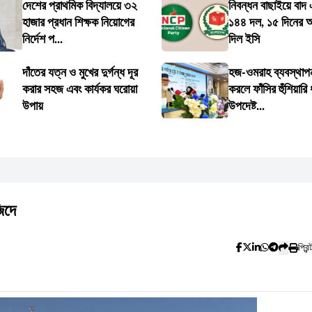
দেশের প্রাথমিক বিদ্যালয়ে ৩২
নিবন্ধন বাছাইয়ে বাদ
হাজার প্রধান শিক্ষক নিয়োগের
১৪৪ দল, ১৫ দিনের 
নির্দেশ প...
দিল ইসি
দাঁতের যত্ন ও মুখের দুর্গন্ধ দূর
হজ-ওমরাহ ব্যবস্থাপনা
করার সহজ এবং কার্যকর ঘরোয়া
করলে ফাঁসির হুঁশিয়ারি ধ
উপায়
উপদেষ্ট...
িদে
প্রিন্