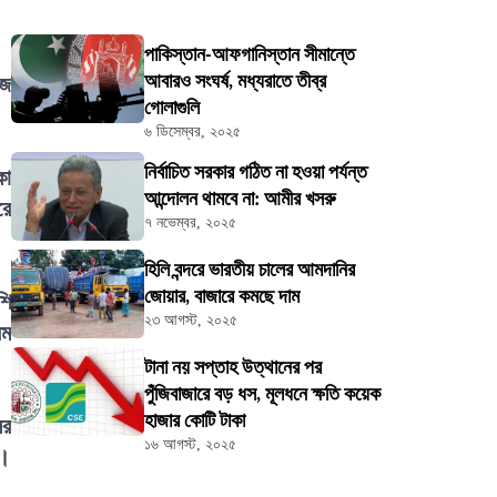
পাকিস্তান-আফগানিস্তান সীমান্তে
আবারও সংঘর্ষ, মধ্যরাতে তীব্র
হজ
গোলাগুলি
৬ ডিসেম্বর, ২০২৫
নির্বাচিত সরকার গঠিত না হওয়া পর্যন্ত
কা
আন্দোলন থামবে না: আমীর খসরু
রে
৭ নভেম্বর, ২০২৫
হিলি বন্দরে ভারতীয় চালের আমদানির
জোয়ার, বাজারে কমছে দাম
শি
২৩ আগস্ট, ২০২৫
রম
টানা নয় সপ্তাহ উত্থানের পর
পুঁজিবাজারে বড় ধস, মূলধনে ক্ষতি কয়েক
হাজার কোটি টাকা
ির
১৬ আগস্ট, ২০২৫
ে।