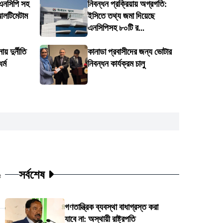
 এনসিপি সহ
নিবন্ধন প্রক্রিয়ায় অগ্রগতি:
আলটিমেটাম
ইসিতে তথ্য জমা দিয়েছে
এনসিপিসহ ৮০টি র...
য় দুর্নীতি
কানাডা প্রবাসীদের জন্য ভোটার
র্ম
নিবন্ধন কার্যক্রম চালু
সর্বশেষ
ট
গণতান্ত্রিক ব্যবস্থা বাধাগ্রস্ত করা
যাবে না: অস্থায়ী রাষ্ট্রপতি