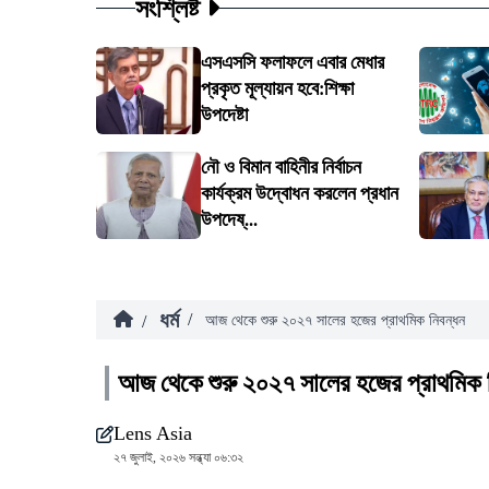
সংশ্লিষ্ট
এসএসসি ফলাফলে এবার মেধার
প্রকৃত মূল্যায়ন হবে:শিক্ষা
উপদেষ্টা
নৌ ও বিমান বাহিনীর নির্বাচন
কার্যক্রম উদ্বোধন করলেন প্রধান
উপদেষ্...
ধর্ম
/
/
আজ থেকে শুরু ২০২৭ সালের হজের প্রাথমিক নিবন্ধন
আজ থেকে শুরু ২০২৭ সালের হজের প্রাথমিক 
Lens Asia
২৭ জুলাই, ২০২৬ সন্ধ্যা ০৬:৩২