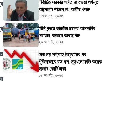
নির্বাচিত সরকার গঠিত না হওয়া পর্যন্ত
যে
আন্দোলন থামবে না: আমীর খসরু
৭ নভেম্বর, ২০২৫
যে
হিলি বন্দরে ভারতীয় চালের আমদানির
জোয়ার, বাজারে কমছে দাম
২৩ আগস্ট, ২০২৫
ের
টানা নয় সপ্তাহ উত্থানের পর
পুঁজিবাজারে বড় ধস, মূলধনে ক্ষতি কয়েক
হাজার কোটি টাকা
১৬ আগস্ট, ২০২৫
যা