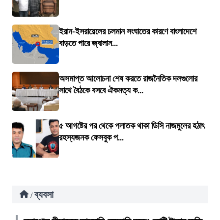
ইরান-ইসরায়েলের চলমান সংঘাতের কারণে বাংলাদেশে
বাড়তে পারে জ্বালান...
অসমাপ্ত আলোচনা শেষ করতে রাজনৈতিক দলগুলোর
সাথে বৈঠকে বসবে ঐকমত্য ক...
৫ আগষ্টের পর থেকে পলাতক থাকা ডিসি নাজমুলের হঠাৎ
রহস্যজনক ফেসবুক প...
ব্যবসা
/