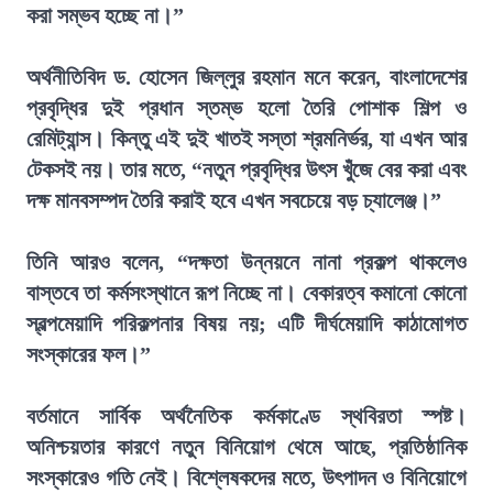
করা সম্ভব হচ্ছে না।”
অর্থনীতিবিদ ড. হোসেন জিল্লুর রহমান মনে করেন, বাংলাদেশের
প্রবৃদ্ধির দুই প্রধান স্তম্ভ হলো তৈরি পোশাক শিল্প ও
রেমিট্যান্স। কিন্তু এই দুই খাতই সস্তা শ্রমনির্ভর, যা এখন আর
টেকসই নয়। তার মতে, “নতুন প্রবৃদ্ধির উৎস খুঁজে বের করা এবং
দক্ষ মানবসম্পদ তৈরি করাই হবে এখন সবচেয়ে বড় চ্যালেঞ্জ।”
তিনি আরও বলেন, “দক্ষতা উন্নয়নে নানা প্রকল্প থাকলেও
বাস্তবে তা কর্মসংস্থানে রূপ নিচ্ছে না। বেকারত্ব কমানো কোনো
স্বল্পমেয়াদি পরিকল্পনার বিষয় নয়; এটি দীর্ঘমেয়াদি কাঠামোগত
সংস্কারের ফল।”
বর্তমানে সার্বিক অর্থনৈতিক কর্মকাণ্ডে স্থবিরতা স্পষ্ট।
অনিশ্চয়তার কারণে নতুন বিনিয়োগ থেমে আছে, প্রতিষ্ঠানিক
সংস্কারেও গতি নেই। বিশ্লেষকদের মতে, উৎপাদন ও বিনিয়োগে