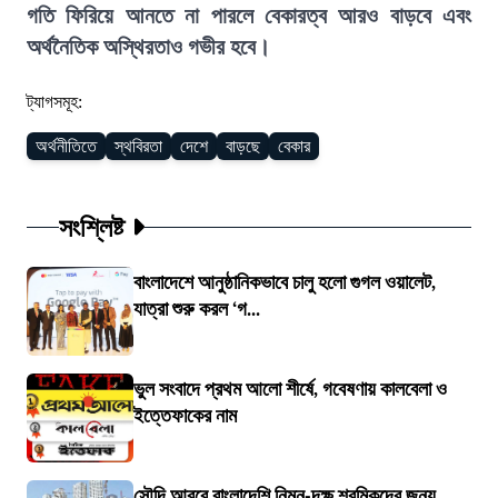
গতি ফিরিয়ে আনতে না পারলে বেকারত্ব আরও বাড়বে এবং
অর্থনৈতিক অস্থিরতাও গভীর হবে।
ট্যাগসমূহ:
অর্থনীতিতে
স্থবিরতা
দেশে
বাড়ছে
বেকার
সংশ্লিষ্ট
বাংলাদেশে আনুষ্ঠানিকভাবে চালু হলো গুগল ওয়ালেট,
যাত্রা শুরু করল ‘গ...
ভুল সংবাদে প্রথম আলো শীর্ষে, গবেষণায় কালবেলা ও
ইত্তেফাকের নাম
সৌদি আরবে বাংলাদেশি নিম্ন-দক্ষ শ্রমিকদের জন্য