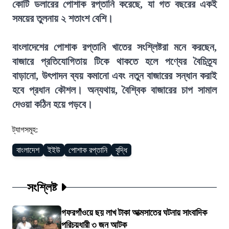
কোটি ডলারের পোশাক রপ্তানি করেছে, যা গত বছরের একই
সময়ের তুলনায় ২ শতাংশ বেশি।
বাংলাদেশের পোশাক রপ্তানি খাতের সংশ্লিষ্টরা মনে করছেন,
বাজারে প্রতিযোগিতায় টিকে থাকতে হলে পণ্যের বৈচিত্র্য
বাড়ানো, উৎপাদন ব্যয় কমানো এবং নতুন বাজারের সন্ধান করাই
হবে প্রধান কৌশল। অন্যথায়, বৈশ্বিক বাজারের চাপ সামাল
দেওয়া কঠিন হয়ে পড়বে।
ট্যাগসমূহ:
বাংলাদেশ
ইইউ
পোশাক রপ্তানি
বৃদ্ধি
সংশ্লিষ্ট
গফরগাঁওয়ে ছয় লাখ টাকা আত্মসাতের ঘটনায় সাংবাদিক
পরিচয়ধারী ৩ জন আটক