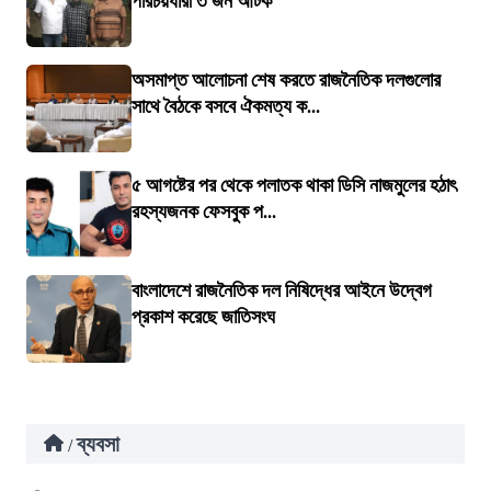
পরিচয়ধারী ৩ জন আটক
অসমাপ্ত আলোচনা শেষ করতে রাজনৈতিক দলগুলোর
সাথে বৈঠকে বসবে ঐকমত্য ক...
৫ আগষ্টের পর থেকে পলাতক থাকা ডিসি নাজমুলের হঠাৎ
রহস্যজনক ফেসবুক প...
বাংলাদেশে রাজনৈতিক দল নিষিদ্ধের আইনে উদ্বেগ
প্রকাশ করেছে জাতিসংঘ
ব্যবসা
/