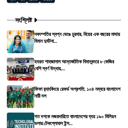
সংশ্লিষ্ট
নবদম্পতির স্বপ্ন ভেঙে চুরমার, বিয়ের এক বছরের মাথায়
বিমান দুর্ঘটনা...
হযরত শাহজালাল আন্তর্জাতিক বিমানবন্দরে ৮ কেজির
বেশি স্বর্ণ উদ্ধার,...
ফিফা র‍্যাংকিংয়ে রেকর্ড অগ্রগতি, ১০৪ নম্বরে বাংলাদেশ
নারী দল
গত দশকে নজরদারিতে বাংলাদেশের ব্যয় ১৯০ মিলিয়ন
ডলার:টেকগ্লোবাল ইন্স...