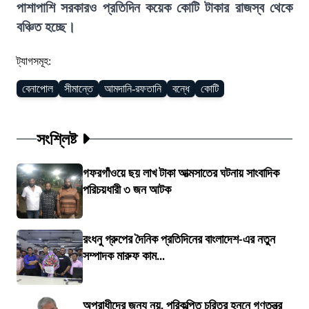
পাশাপাশি সরকারও প্রতিদিন কয়েক কোটি টাকার রাজস্ব থেকে
বঞ্চিত হচ্ছে।
ট্যাগসমূহ:
বেনাপোল
সীমান্তে
আমদানি-রফতানি
বন্ধে
কোটি
সংশ্লিষ্ট
গফরগাঁওয়ে ছয় লাখ টাকা আত্মসাতের ঘটনায় সাংবাদিক
পরিচয়ধারী ৩ জন আটক
রংধনু গ্রুপের দৈনিক প্রতিদিনের বাংলাদেশ-এর নতুন
সম্পাদক মারুফ কাম...
অপরাধীদের জন্য নয়, পরিকল্পিত চরিত্র হননে গণতন্ত্র