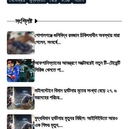
সেপ্টেম্বরে
মূল্যস্ফীতি
বেড়ে
৮.৩৬
শতাংশ
সংশ্লিষ্ট
গোপালগঞ্জে গুলিবিদ্ধ রমজান চিকিৎসাধীন অবস্থায় মারা
গেলেন, সংঘর্ষে...
আফগানিস্তানের আমন্ত্রণে অক্টোবরেই নতুন টি–টোয়েন্টি
সিরিজ খেলতে পা...
মাইলস্টোনে বিমান দুর্ঘটনায় মৃতের সংখ্যা বেড়ে ২৭, ৬
মরদেহের পরিচয়...
যুদ্ধবিমান দুর্ঘটনায় মৃত্যুর মিছিল: আইসিইউতে আরও
এক শিশুর মৃত্যু,...