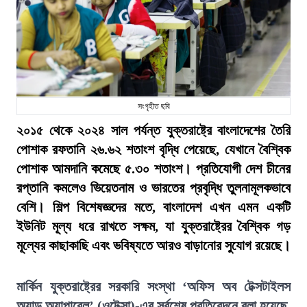
সংগৃহীত ছবি
২০১৫ থেকে ২০২৪ সাল পর্যন্ত যুক্তরাষ্ট্রে বাংলাদেশের তৈরি
পোশাক রফতানি ২৬.৬২ শতাংশ বৃদ্ধি পেয়েছে, যেখানে বৈশ্বিক
পোশাক আমদানি কমেছে ৫.৩০ শতাংশ। প্রতিযোগী দেশ চীনের
রপ্তানি কমলেও ভিয়েতনাম ও ভারতের প্রবৃদ্ধি তুলনামূলকভাবে
বেশি। শিল্প বিশেষজ্ঞদের মতে, বাংলাদেশ এখন এমন একটি
ইউনিট মূল্য ধরে রাখতে সক্ষম, যা যুক্তরাষ্ট্রের বৈশ্বিক গড়
মূল্যের কাছাকাছি এবং ভবিষ্যতে আরও বাড়ানোর সুযোগ রয়েছে।
মার্কিন যুক্তরাষ্ট্রের সরকারি সংস্থা ‘অফিস অব টেক্সটাইলস
অ্যান্ড অ্যাপারেল’ (ওটেক্সা)-এর সর্বশেষ প্রতিবেদনে বলা হয়েছে,