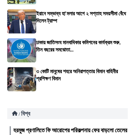
ইরানে সম্ভাব্য হা'মলার আগে ২ সপ্তাহ সময়সীমা বেঁধে
দিলেন ট্রাম্প
ঢাকায় জাতিসংঘ মানবাধিকার কমিশনের কার্যক্রম শুরু,
তিন বছরের সমঝোতা...
৩ কোটি মানুষের শহরে অনিরাপত্তায় বিমান বাহিনীর
প্রশিক্ষণ বিমান
বিশ্ব
/
হরমুজ প্রণালিতে ফি আরোপের পরিকল্পনায় ফের বাড়লো তেলের