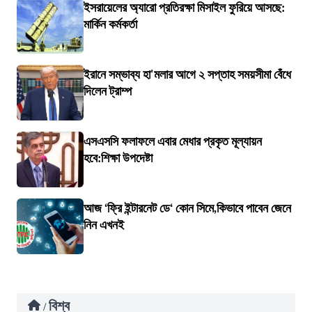
ইসরায়েলের অ্যারো প্রতিরক্ষা মিসাইল ফুরিয়ে আসছে:
মার্কিন কর্মকর্তা
ইরানে সম্ভাব্য হা'মলার আগে ২ সপ্তাহ সময়সীমা বেঁধে
দিলেন ট্রাম্প
এসএসসি ফলাফলে এবার মেধার প্রকৃত মূল্যায়ন
হবে:শিক্ষা উপদেষ্টা
আজ ‘ফ্রি ইন্টারনেট ডে‘ কোন সিমে,কিভাবে পাবেন জেনে
নিন এখনই
বিশ্ব
/