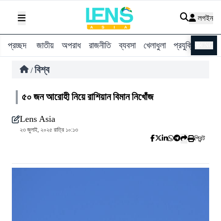
লগইন
প্রচ্ছদ
জাতীয়
অপরাধ
রাজনীতি
ব্যবসা
খেলাধুলা
প্রযুক্তি
বিশ্ব
ENG
বিশ্ব
/
৫০ জন আরোহী নিয়ে রাশিয়ান বিমান নিখোঁজ
Lens Asia
২৩ জুলাই, ২০২৫ রাত্রি ১০:১৩
প্রিন্ট