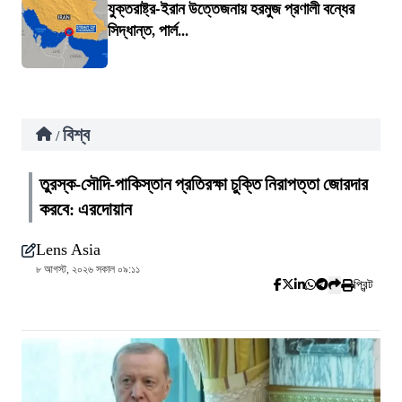
যুক্তরাষ্ট্র-ইরান উত্তেজনায় হরমুজ প্রণালী বন্ধের
সিদ্ধান্ত, পার্ল...
বিশ্ব
/
তুরস্ক-সৌদি-পাকিস্তান প্রতিরক্ষা চুক্তি নিরাপত্তা জোরদার
করবে: এরদোয়ান
Lens Asia
৮ আগস্ট, ২০২৬ সকাল ০৯:১১
প্রিন্ট