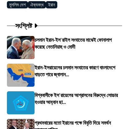
মুসলিম দেশ
ঐক্যবদ্ধ
ইরান
সংশ্লিষ্ট
চলমান ইরান-ইস'রাইল সংঘাতের মাঝেই ফোনালাপ
করেছে নেতানিয়াহু ও মোদী
ইরান-ইসরায়েলের চলমান সংঘাতের কারণে বাংলাদেশে
বাড়তে পারে জ্বালান...
বিশ্ববাসীকে ইস'রায়েলের আগ্রাসনের বিরুদ্ধে সোচ্চার
হওয়ার আহ্বান ছা...
প্রথমবারের মতো ইরানের পক্ষে বিবৃতি দিয়ে সমর্থন