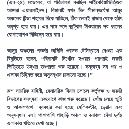
(এন-২৪) মডেলের, যা পরিচালনা করছিল সাইবেরিয়াভিত্তিক
আঙ্গারা এয়ারলাইনস। বিমানটি যখন চীন সীমান্তঘেঁষা আমুর
অঞ্চলের টিন্ডা শহরের দিকে যাচ্ছিল, ঠিক তখনই রাডার থেকে হঠাৎ
অদৃশ্য হয়ে যায়। এর সঙ্গে সঙ্গে কন্ট্রোল টাওয়ারের সব ধরনের
যোগাযোগও বিচ্ছিন্ন হয়ে যায়।
আমুর অঞ্চলের গভর্নর ভাসিলি ওরলভ টেলিগ্রামে দেওয়া এক
বিবৃতিতে বলেন, “বিমানটি নিখোঁজ হওয়ার পরপরই জরুরি
ভিত্তিতে উদ্ধার তৎপরতা শুরু হয়েছে। সম্ভাব্য সব পথ ও
এলাকা চিহ্নিত করে অনুসন্ধান চালানো হচ্ছে।”
রুশ সামরিক বাহিনী, বেসামরিক বিমান চলাচল কর্তৃপক্ষ ও জরুরি
বিভাগের সদস্যরা একযোগে কাজ শুরু করেছে। খোঁজ চলছে ভূমি
ও আকাশপথে—ব্যবহার করা হচ্ছে হেলিকপ্টার, ড্রোন এবং
অনুসন্ধান দল। পাশাপাশি পাহাড়ি অঞ্চল ও বনাঞ্চল ঘেঁষা দুর্গম
এলাকাও খতিয়ে দেখা হচ্ছে।