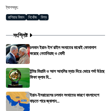
ট্যাগসমূহ:
রাশিয়ার বিমান
নিখোঁজ
বিশ্ব
সংশ্লিষ্ট
চলমান ইরান-ইস'রাইল সংঘাতের মাঝেই ফোনালাপ
করেছে নেতানিয়াহু ও মোদী
ইন্টার মিয়ামি ও আল আহলির ম্যাচ দিয়ে ভোরে পর্দা উঠছে
ফিফা ক্লাব বি...
ইরান-ইসরায়েলের চলমান সংঘাতের কারণে বাংলাদেশে
বাড়তে পারে জ্বালান...