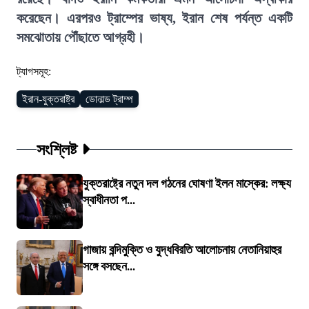
করেছেন। এরপরও ট্রাম্পের ভাষ্য, ইরান শেষ পর্যন্ত একটি
সমঝোতায় পৌঁছাতে আগ্রহী।
ট্যাগসমূহ:
ইরান-যুক্তরাষ্ট্র
ডোনাল্ড ট্রাম্প
সংশ্লিষ্ট
যুক্তরাষ্ট্রে নতুন দল গঠনের ঘোষণা ইলন মাস্কের: লক্ষ্য
স্বাধীনতা প...
গাজায় বন্দিমুক্তি ও যুদ্ধবিরতি আলোচনায় নেতানিয়াহুর
সঙ্গে বসছেন...