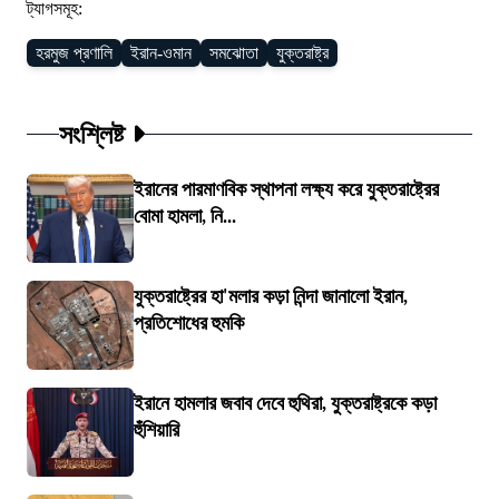
ট্যাগসমূহ:
হরমুজ প্রণালি
ইরান-ওমান
সমঝোতা
যুক্তরাষ্ট্র
সংশ্লিষ্ট
ইরানের পারমাণবিক স্থাপনা লক্ষ্য করে যুক্তরাষ্ট্রের
বোমা হামলা, নি...
যুক্তরাষ্ট্রের হা'মলার কড়া নিন্দা জানালো ইরান,
প্রতিশোধের হুমকি
ইরানে হামলার জবাব দেবে হুথিরা, যুক্তরাষ্ট্রকে কড়া
হুঁশিয়ারি