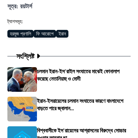
সূত্র: রয়টার্স
ট্যাগসমূহ:
হরমুজ প্রণালি
ফি আরোপে
ইরান
সংশ্লিষ্ট
চলমান ইরান-ইস'রাইল সংঘাতের মাঝেই ফোনালাপ
করেছে নেতানিয়াহু ও মোদী
ইরান-ইসরায়েলের চলমান সংঘাতের কারণে বাংলাদেশে
বাড়তে পারে জ্বালান...
বিশ্ববাসীকে ইস'রায়েলের আগ্রাসনের বিরুদ্ধে সোচ্চার