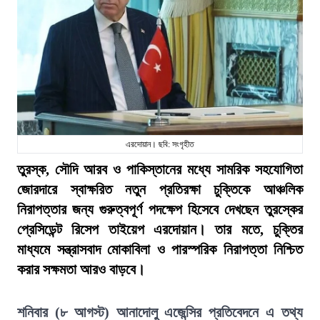
এরদোয়ান। ছবি: সংগৃহীত
তুরস্ক, সৌদি আরব ও পাকিস্তানের মধ্যে সামরিক সহযোগিতা
জোরদারে স্বাক্ষরিত নতুন প্রতিরক্ষা চুক্তিকে আঞ্চলিক
নিরাপত্তার জন্য গুরুত্বপূর্ণ পদক্ষেপ হিসেবে দেখছেন তুরস্কের
প্রেসিডেন্ট রিসেপ তাইয়েপ এরদোয়ান। তার মতে, চুক্তির
মাধ্যমে সন্ত্রাসবাদ মোকাবিলা ও পারস্পরিক নিরাপত্তা নিশ্চিত
করার সক্ষমতা আরও বাড়বে।
শনিবার (৮ আগস্ট) আনাদোলু এজেন্সির প্রতিবেদনে এ তথ্য