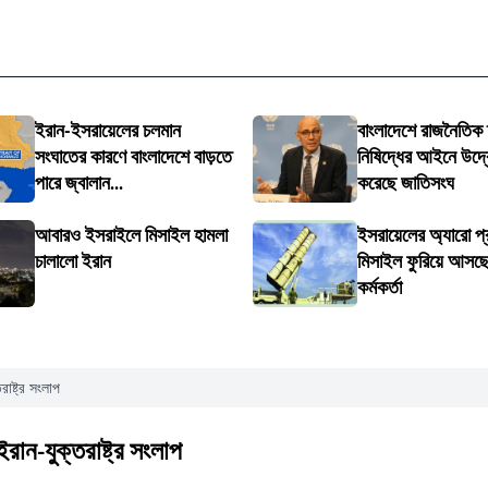
ইরান-ইসরায়েলের চলমান
বাংলাদেশে রাজনৈতিক
সংঘাতের কারণে বাংলাদেশে বাড়তে
নিষিদ্ধের আইনে উদ্ব
পারে জ্বালান...
করেছে জাতিসংঘ
আবারও ইসরাইলে মিসাইল হামলা
ইসরায়েলের অ্যারো প্র
চালালো ইরান
মিসাইল ফুরিয়ে আসছে: 
কর্মকর্তা
াষ্ট্র সংলাপ
রান-যুক্তরাষ্ট্র সংলাপ