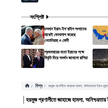
সংশ্লিষ্ট
চলমান ইরান-ইস'রাইল সংঘাতের
মাঝেই ফোনালাপ করেছে
নেতানিয়াহু ও মোদী
প্রথমবারের মতো ইরানের পক্ষে
বিবৃতি দিয়ে সমর্থন জানালো রাশিয়া
বিশ্ব
/
/
হরমুজ প্রণালীতে জাহাজে হামলা, অনিশ্চয়তায় ইরান-যুক্তর
হরমুজ প্রণালীতে জাহাজে হামলা, অনিশ্চয়তায় ই