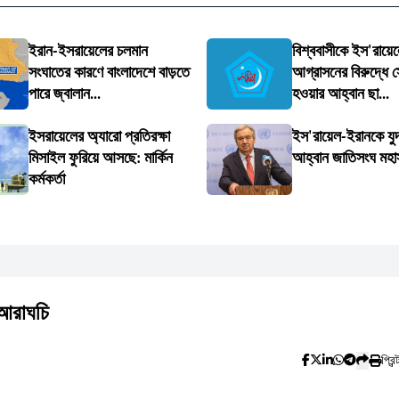
ইরান-ইসরায়েলের চলমান
বিশ্ববাসীকে ইস'রায়ে
সংঘাতের কারণে বাংলাদেশে বাড়তে
আগ্রাসনের বিরুদ্ধে স
পারে জ্বালান...
হওয়ার আহ্বান ছা...
ইসরায়েলের অ্যারো প্রতিরক্ষা
ইস'রায়েল-ইরানকে যুদ
মিসাইল ফুরিয়ে আসছে: মার্কিন
আহ্বান জাতিসংঘ মহা
কর্মকর্তা
 আরাঘচি
প্রিন্