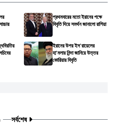
লের
প্রথমবারের মতো ইরানের পক্ষে
োচ্চার
বিবৃতি দিয়ে সমর্থন জানালো রাশিয়া
্ধবিরতির
ইরানের উপর ইস'রায়েলের
সচিবের
হা'মলার নিন্দা জানিয়ে উত্তর
কোরিয়ার বিবৃতি
সর্বশেষ
ট