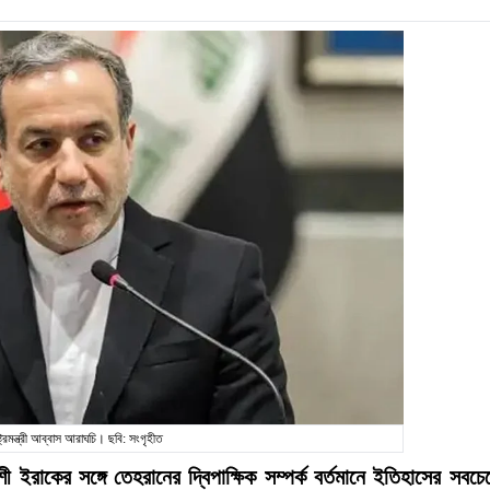
ট্রমন্ত্রী আব্বাস আরাঘচি। ছবি: সংগৃহীত
শী ইরাকের সঙ্গে তেহরানের দ্বিপাক্ষিক সম্পর্ক বর্তমানে ইতিহাসের সবচে