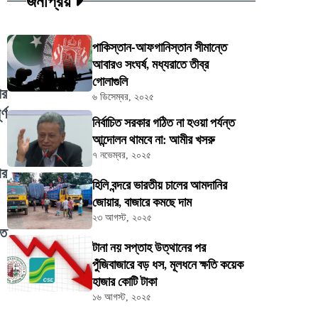
জনপ্রিয়
পাকিস্তান-আফগানিস্তান সীমান্তে
আবারও সংঘর্ষ, মধ্যরাতে তীব্র
গোলাগুলি
পর
৬ ডিসেম্বর, ২০২৫
্ণ
নির্বাচিত সরকার গঠিত না হওয়া পর্যন্ত
আন্দোলন থামবে না: আমীর খসরু
৭ নভেম্বর, ২০২৫
ার
হিলি বন্দরে ভারতীয় চালের আমদানির
জোয়ার, বাজারে কমছে দাম
২৩ আগস্ট, ২০২৫
িত
টানা নয় সপ্তাহ উত্থানের পর
পুঁজিবাজারে বড় ধস, মূলধনে ক্ষতি কয়েক
হাজার কোটি টাকা
১৬ আগস্ট, ২০২৫