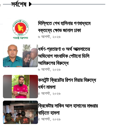
সর্বশেষ
ট
দিল্লিতে শেখ হাসিনার গণমাধ্যমে
বক্তব্যে ক্ষোভ জানাল ঢাকা
৬ আগস্ট, ২০২৬
ধর্ষণ-প্রতারণা ও অর্থ আত্মসাতের
অভিযোগ সাংবাদিক পেটানো ডিসি
আমিরুলের বিরুদ্ধে
৬ আগস্ট, ২০২৬
কনটেন্ট ক্রিয়েটর রিপন মিয়ার বিরুদ্ধে
ধর্ষণ মামলা
৫ আগস্ট, ২০২৬
ক্রিকেটার সাকিব আল হাসানের মাগুরার
বাড়িতে হামলা
৫ আগস্ট, ২০২৬