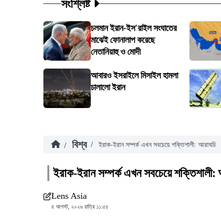
সংশ্লিষ্ট
চলমান ইরান-ইস'রাইল সংঘাতের
মাঝেই ফোনালাপ করেছে
নেতানিয়াহু ও মোদী
আবারও ইসরাইলে মিসাইল হামলা
চালালো ইরান
বিশ্ব
/
/
ইরাক-ইরান সম্পর্ক এখন সবচেয়ে শক্তিশালী: আরাঘচি
ইরাক-ইরান সম্পর্ক এখন সবচেয়ে শক্তিশালী:
Lens Asia
৪ আগস্ট, ২০২৬ রাত্রি ১১:৫৫