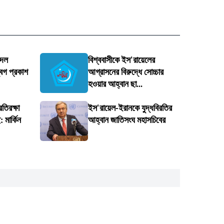
 দল
বিশ্ববাসীকে ইস'রায়েলের
েগ প্রকাশ
আগ্রাসনের বিরুদ্ধে সোচ্চার
হওয়ার আহ্বান ছা...
তিরক্ষা
ইস'রায়েল-ইরানকে যুদ্ধবিরতির
মার্কিন
আহ্বান জাতিসংঘ মহাসচিবের