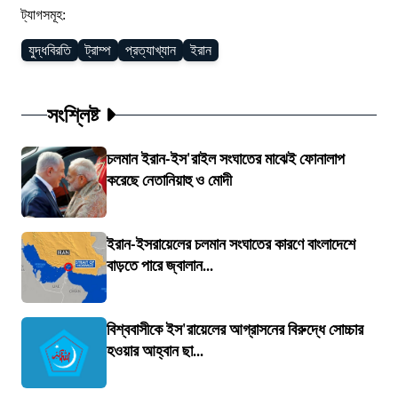
ট্যাগসমূহ:
যুদ্ধবিরতি
ট্রাম্প
প্রত্যাখ্যান
ইরান
সংশ্লিষ্ট
চলমান ইরান-ইস'রাইল সংঘাতের মাঝেই ফোনালাপ
করেছে নেতানিয়াহু ও মোদী
ইরান-ইসরায়েলের চলমান সংঘাতের কারণে বাংলাদেশে
বাড়তে পারে জ্বালান...
বিশ্ববাসীকে ইস'রায়েলের আগ্রাসনের বিরুদ্ধে সোচ্চার
হওয়ার আহ্বান ছা...