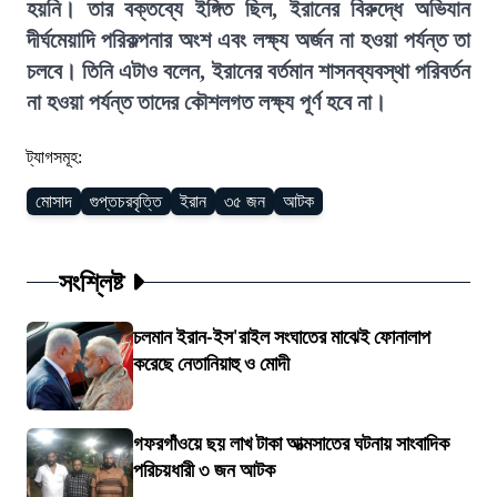
হয়নি। তার বক্তব্যে ইঙ্গিত ছিল, ইরানের বিরুদ্ধে অভিযান
দীর্ঘমেয়াদি পরিকল্পনার অংশ এবং লক্ষ্য অর্জন না হওয়া পর্যন্ত তা
চলবে। তিনি এটাও বলেন, ইরানের বর্তমান শাসনব্যবস্থা পরিবর্তন
না হওয়া পর্যন্ত তাদের কৌশলগত লক্ষ্য পূর্ণ হবে না।
ট্যাগসমূহ:
মোসাদ
গুপ্তচরবৃত্তি
ইরান
৩৫ জন
আটক
সংশ্লিষ্ট
চলমান ইরান-ইস'রাইল সংঘাতের মাঝেই ফোনালাপ
করেছে নেতানিয়াহু ও মোদী
গফরগাঁওয়ে ছয় লাখ টাকা আত্মসাতের ঘটনায় সাংবাদিক
পরিচয়ধারী ৩ জন আটক