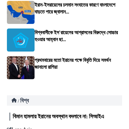
ইরান-ইসরায়েলের চলমান সংঘাতের কারণে বাংলাদেশে
বাড়তে পারে জ্বালান...
বিশ্ববাসীকে ইস'রায়েলের আগ্রাসনের বিরুদ্ধে সোচ্চার
হওয়ার আহ্বান ছা...
প্রথমবারের মতো ইরানের পক্ষে বিবৃতি দিয়ে সমর্থন
জানালো রাশিয়া
বিশ্ব
/
বিমান হামলায় ইরানের অবস্থান বদলাবে না: সিআইএ