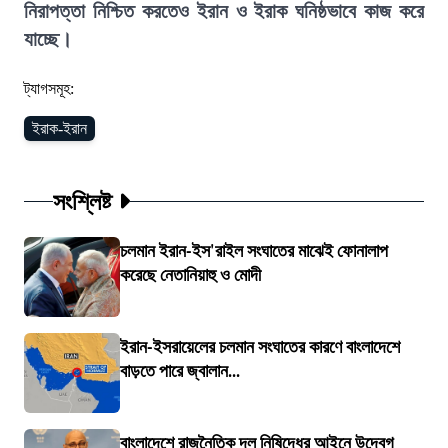
নিরাপত্তা নিশ্চিত করতেও ইরান ও ইরাক ঘনিষ্ঠভাবে কাজ করে
যাচ্ছে।
ট্যাগসমূহ:
ইরাক-ইরান
সংশ্লিষ্ট
চলমান ইরান-ইস'রাইল সংঘাতের মাঝেই ফোনালাপ
করেছে নেতানিয়াহু ও মোদী
ইরান-ইসরায়েলের চলমান সংঘাতের কারণে বাংলাদেশে
বাড়তে পারে জ্বালান...
বাংলাদেশে রাজনৈতিক দল নিষিদ্ধের আইনে উদ্বেগ