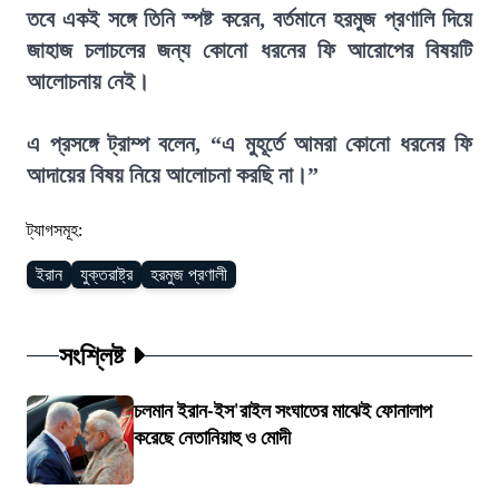
তবে একই সঙ্গে তিনি স্পষ্ট করেন, বর্তমানে হরমুজ প্রণালি দিয়ে
জাহাজ চলাচলের জন্য কোনো ধরনের ফি আরোপের বিষয়টি
আলোচনায় নেই।
এ প্রসঙ্গে ট্রাম্প বলেন, “এ মুহূর্তে আমরা কোনো ধরনের ফি
আদায়ের বিষয় নিয়ে আলোচনা করছি না।”
ট্যাগসমূহ:
ইরান
যুক্তরাষ্ট্র
হরমুজ প্রণালী
সংশ্লিষ্ট
চলমান ইরান-ইস'রাইল সংঘাতের মাঝেই ফোনালাপ
করেছে নেতানিয়াহু ও মোদী