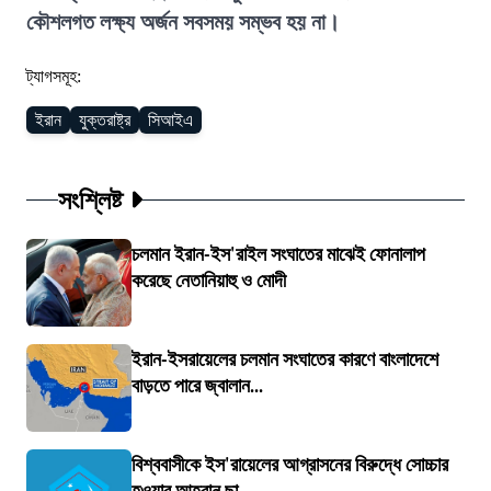
কৌশলগত লক্ষ্য অর্জন সবসময় সম্ভব হয় না।
ট্যাগসমূহ:
ইরান
যুক্তরাষ্ট্র
সিআইএ
সংশ্লিষ্ট
চলমান ইরান-ইস'রাইল সংঘাতের মাঝেই ফোনালাপ
করেছে নেতানিয়াহু ও মোদী
ইরান-ইসরায়েলের চলমান সংঘাতের কারণে বাংলাদেশে
বাড়তে পারে জ্বালান...
বিশ্ববাসীকে ইস'রায়েলের আগ্রাসনের বিরুদ্ধে সোচ্চার