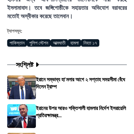
ইসলামাবাদ। তবে জঙ্গিগোষ্ঠীকে সহায়তার অভিযোগ বরাবরের
মতোই অস্বীকার করেছে তালেবান।
ট্যাগসমূহ:
পাকিস্তান
পুলিশ স্টেশন
আত্মঘাতী
হামলা
নিহত ১৭
সংশ্লিষ্ট
ইরানে সম্ভাব্য হা'মলার আগে ২ সপ্তাহ সময়সীমা বেঁধে
দিলেন ট্রাম্প
ইরানের উপর আরও শক্তিশালী হামলার নির্দেশ ইসরায়েলি
প্রতিরক্ষামন্ত্র...