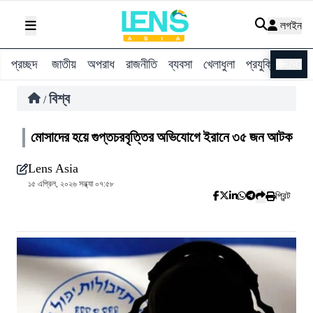
লগইন
প্রচ্ছদ
জাতীয়
অপরাধ
রাজনীতি
ব্যবসা
খেলাধুলা
প্রযুক্তি
বিশ্ব
ENG
বিশ্ব
/
মোসাদের হয়ে গুপ্তচরবৃত্তির অভিযোগে ইরানে ৩৫ জন আটক
Lens Asia
১৫ এপ্রিল, ২০২৬ সন্ধ্যা ০৭:৫৮
প্রিন্ট