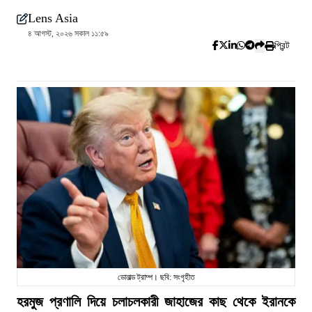
Lens Asia
৪ আগস্ট, ২০২৬ সকাল ১১:৫৯
প্রিন্ট
ডোনাল্ড ট্রাম্প। ছবি: সংগৃহীত
হরমুজ প্রণালি দিয়ে চলাচলকারী জাহাজের কাছ থেকে ইরানকে