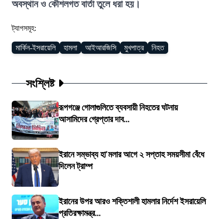
অবস্থান ও কৌশলগত বার্তা তুলে ধরা হয়।
ট্যাগসমূহ:
মার্কিন-ইসরায়েলি
হামলা
আইআরজিসি
মুখপাত্র
নিহত
সংশ্লিষ্ট
রূপগঞ্জে গোলাগুলিতে ব্যবসায়ী নিহতের ঘটনায়
আসামিদের গ্রেপ্তার দাব...
ইরানে সম্ভাব্য হা'মলার আগে ২ সপ্তাহ সময়সীমা বেঁধে
দিলেন ট্রাম্প
ইরানের উপর আরও শক্তিশালী হামলার নির্দেশ ইসরায়েলি
প্রতিরক্ষামন্ত্র...