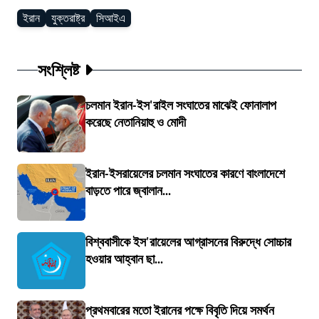
ইরান
যুক্তরাষ্ট্র
সিআইএ
সংশ্লিষ্ট
চলমান ইরান-ইস'রাইল সংঘাতের মাঝেই ফোনালাপ
করেছে নেতানিয়াহু ও মোদী
ইরান-ইসরায়েলের চলমান সংঘাতের কারণে বাংলাদেশে
বাড়তে পারে জ্বালান...
বিশ্ববাসীকে ইস'রায়েলের আগ্রাসনের বিরুদ্ধে সোচ্চার
হওয়ার আহ্বান ছা...
প্রথমবারের মতো ইরানের পক্ষে বিবৃতি দিয়ে সমর্থন