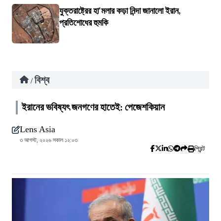
যুক্তরাষ্ট্রের হা'মলার কড়া নিন্দা জানালো ইরান,
প্রতিশোধের হুমকি
বিশ্ব
/
ইরানের ভবিষ্যৎ জনগণের হাতেই: পেজেশকিয়ান
Lens Asia
৩ আগস্ট, ২০২৬ সকাল ১২:০৩
প্রিন্ট