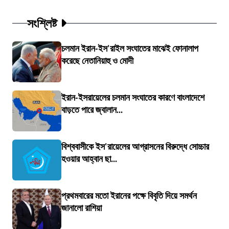
সংশ্লিষ্ট
চলমান ইরান-ইস'রাইল সংঘাতের মাঝেই ফোনালাপ
করেছে নেতানিয়াহু ও মোদী
ইরান-ইসরায়েলের চলমান সংঘাতের কারণে বাংলাদেশে
বাড়তে পারে জ্বালান...
বিশ্ববাসীকে ইস'রায়েলের আগ্রাসনের বিরুদ্ধে সোচ্চার
হওয়ার আহ্বান ছা...
প্রথমবারের মতো ইরানের পক্ষে বিবৃতি দিয়ে সমর্থন
জানালো রাশিয়া