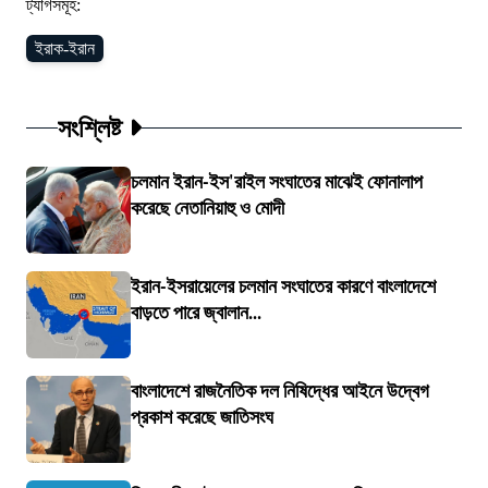
ট্যাগসমূহ:
ইরাক-ইরান
সংশ্লিষ্ট
চলমান ইরান-ইস'রাইল সংঘাতের মাঝেই ফোনালাপ
করেছে নেতানিয়াহু ও মোদী
ইরান-ইসরায়েলের চলমান সংঘাতের কারণে বাংলাদেশে
বাড়তে পারে জ্বালান...
বাংলাদেশে রাজনৈতিক দল নিষিদ্ধের আইনে উদ্বেগ
প্রকাশ করেছে জাতিসংঘ