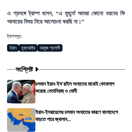
এ প্রসঙ্গে ট্রাম্প বলেন, “এ মুহূর্তে আমরা কোনো ধরনের ফি
আদায়ের বিষয় নিয়ে আলোচনা করছি না।”
ট্যাগসমূহ:
ইরান
যুক্তরাষ্ট্র
হরমুজ প্রণালী
সংশ্লিষ্ট
চলমান ইরান-ইস'রাইল সংঘাতের মাঝেই ফোনালাপ
করেছে নেতানিয়াহু ও মোদী
ইরান-ইসরায়েলের চলমান সংঘাতের কারণে বাংলাদেশে
বাড়তে পারে জ্বালান...