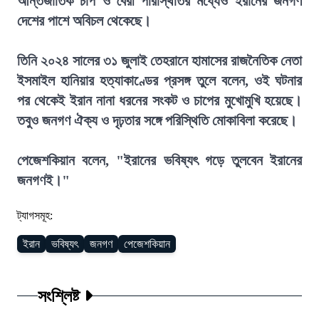
আন্তর্জাতিক চাপ ও বৈরী পরিস্থিতির মধ্যেও ইরানের জনগণ
দেশের পাশে অবিচল থেকেছে।
তিনি ২০২৪ সালের ৩১ জুলাই তেহরানে হামাসের রাজনৈতিক নেতা
ইসমাইল হানিয়ার হত্যাকাণ্ডের প্রসঙ্গ তুলে বলেন, ওই ঘটনার
পর থেকেই ইরান নানা ধরনের সংকট ও চাপের মুখোমুখি হয়েছে।
তবুও জনগণ ঐক্য ও দৃঢ়তার সঙ্গে পরিস্থিতি মোকাবিলা করেছে।
পেজেশকিয়ান বলেন, "ইরানের ভবিষ্যৎ গড়ে তুলবেন ইরানের
জনগণই।"
ট্যাগসমূহ:
ইরান
ভবিষ্যৎ
জনগণ
পেজেশকিয়ান
সংশ্লিষ্ট