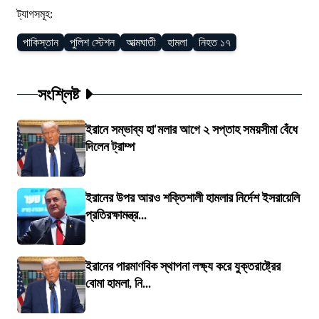
ট্যাগসমূহ:
পাকিস্তান
পুলিশ স্টেশন
আত্মঘাতী
হামলা
নিহত ১৭
সংশ্লিষ্ট
ইরানে সম্ভাব্য হা'মলার আগে ২ সপ্তাহ সময়সীমা বেঁধে
দিলেন ট্রাম্প
ইরানের উপর আরও শক্তিশালী হামলার নির্দেশ ইসরায়েলি
প্রতিরক্ষামন্ত্র...
ইরানের পারমাণবিক স্থাপনা লক্ষ্য করে যুক্তরাষ্ট্রের
বোমা হামলা, নি...