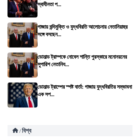
স্বাধীনতা প...
গাজায় বন্দিমুক্তি ও যুদ্ধবিরতি আলোচনায় নেতানিয়াহুর
সঙ্গে বসছেন...
ডোনাল্ড ট্রাম্পকে নোবেল শান্তি পুরস্কারে মনোনয়নের
সুপারিশ নেতানিয...
ডোনাল্ড ট্রাম্পের স্পষ্ট বার্তা: গাজায় যুদ্ধবিরতির সম্ভাবনা
এক সপ...
বিশ্ব
/