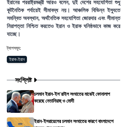
ইরানের পররাষ্ট্রমন্ত্রী আরও বলেন, দুই দেশের সহযোগিতা শুধু
কূটনৈতিক পর্যায়েই সীমাবদ্ধ নয়। আঞ্চলিক বিভিন্ন ইস্যুতে
সমন্বিত অবস্থান, অর্থনৈতিক সহযোগিতা জোরদার এবং সীমান্ত
নিরাপত্তা নিশ্চিত করতেও ইরান ও ইরাক ঘনিষ্ঠভাবে কাজ করে
যাচ্ছে।
ট্যাগসমূহ:
ইরাক-ইরান
সংশ্লিষ্ট
চলমান ইরান-ইস'রাইল সংঘাতের মাঝেই ফোনালাপ
করেছে নেতানিয়াহু ও মোদী
ইরান-ইসরায়েলের চলমান সংঘাতের কারণে বাংলাদেশে