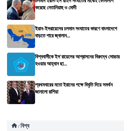
চলমান ইরান-ইস'রাইল সংঘাতের মাঝেই ফোনালাপ
করেছে নেতানিয়াহু ও মোদী
ইরান-ইসরায়েলের চলমান সংঘাতের কারণে বাংলাদেশে
বাড়তে পারে জ্বালান...
বিশ্ববাসীকে ইস'রায়েলের আগ্রাসনের বিরুদ্ধে সোচ্চার
হওয়ার আহ্বান ছা...
প্রথমবারের মতো ইরানের পক্ষে বিবৃতি দিয়ে সমর্থন
জানালো রাশিয়া
বিশ্ব
/