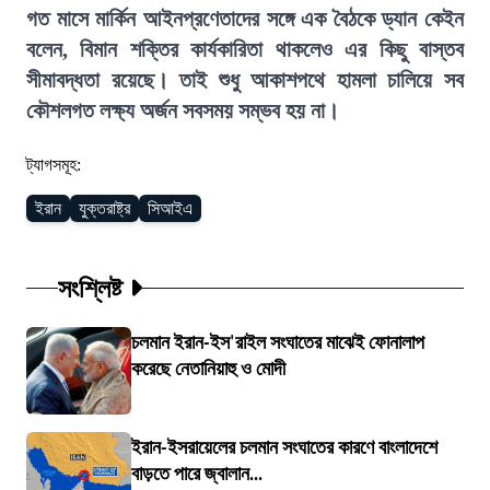
গত মাসে মার্কিন আইনপ্রণেতাদের সঙ্গে এক বৈঠকে ড্যান কেইন
বলেন, বিমান শক্তির কার্যকারিতা থাকলেও এর কিছু বাস্তব
সীমাবদ্ধতা রয়েছে। তাই শুধু আকাশপথে হামলা চালিয়ে সব
কৌশলগত লক্ষ্য অর্জন সবসময় সম্ভব হয় না।
ট্যাগসমূহ:
ইরান
যুক্তরাষ্ট্র
সিআইএ
সংশ্লিষ্ট
চলমান ইরান-ইস'রাইল সংঘাতের মাঝেই ফোনালাপ
করেছে নেতানিয়াহু ও মোদী
ইরান-ইসরায়েলের চলমান সংঘাতের কারণে বাংলাদেশে
বাড়তে পারে জ্বালান...