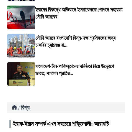
ইরানের বিরুদ্ধে অভিযানে ইসরায়েলকে গোপনে সহায়তা
সৌদি আরবের
সৌদি আরবে বাংলাদেশি নিম্ন-দক্ষ শ্রমিকদের জন্য
চাকরির চ্যালেঞ্জ বা...
বাংলাদেশ-চীন-পাকিস্তানের ঘনিষ্ঠতা নিয়ে উদ্বেগে
ভারত, বললেন প্রতির...
বিশ্ব
/
ইরাক-ইরান সম্পর্ক এখন সবচেয়ে শক্তিশালী: আরাঘচি