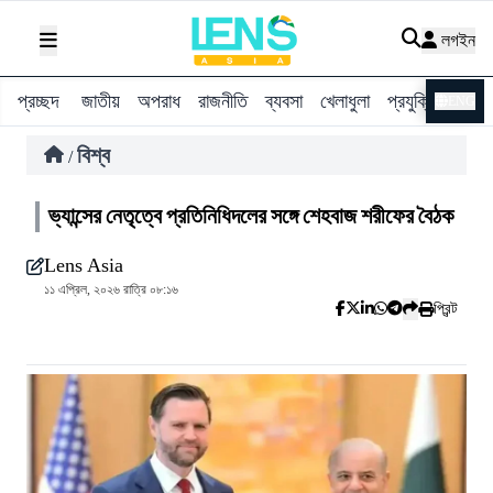
লগইন
প্রচ্ছদ
জাতীয়
অপরাধ
রাজনীতি
ব্যবসা
খেলাধুলা
প্রযুক্তি
বিশ্ব
ENG
বিশ্ব
/
ভ্যান্সের নেতৃত্বে প্রতিনিধিদলের সঙ্গে শেহবাজ শরীফের বৈঠক
Lens Asia
১১ এপ্রিল, ২০২৬ রাত্রি ০৮:১৬
প্রিন্ট