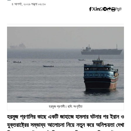
৪ আগস্ট, ২০২৬ সন্ধ্যা ০৬:৩০
প্রিন্ট
হরমুজ প্রণালী। ছবি: সংগৃহীত
হরমুজ প্রণালির কাছে একটি জাহাজে হামলার ঘটনার পর ইরান ও
যুক্তরাষ্ট্রের সম্ভাব্য আলোচনা নিয়ে নতুন করে অনিশ্চয়তা দেখা