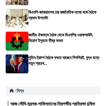
বিএনপি-জামায়াতসহ চার রাজনৈতিক দলের সঙ্গে বৈঠকে
প্রধান উপদেষ্টা
জাতীয় ঐকমত্য বৈঠক থেকে বিএনপির ওয়াকআউট,
নিয়োগ ইস্যুতে তীব্র অমত
পুতিন-ট্রাম্প বৈঠকে বসতে যাচ্ছেন শিগগিরই, যুদ্ধ বন্ধে
নতুন প্রচেষ...
বিশ্ব
/
আজ সৌদি-তুরস্ক-পাকিস্তানের ত্রিপক্ষীয় প্রতিরক্ষা চুক্তি