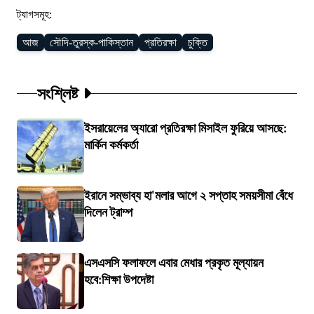
ট্যাগসমূহ:
আজ
সৌদি-তুরস্ক-পাকিস্তান
প্রতিরক্ষা
চুক্তি
সংশ্লিষ্ট
ইসরায়েলের অ্যারো প্রতিরক্ষা মিসাইল ফুরিয়ে আসছে:
মার্কিন কর্মকর্তা
ইরানে সম্ভাব্য হা'মলার আগে ২ সপ্তাহ সময়সীমা বেঁধে
দিলেন ট্রাম্প
এসএসসি ফলাফলে এবার মেধার প্রকৃত মূল্যায়ন
হবে:শিক্ষা উপদেষ্টা