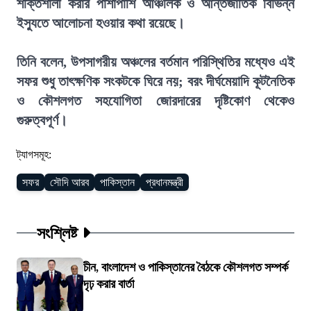
শক্তিশালী করার পাশাপাশি আঞ্চলিক ও আন্তর্জাতিক বিভিন্ন
ইস্যুতে আলোচনা হওয়ার কথা রয়েছে।
তিনি বলেন, উপসাগরীয় অঞ্চলের বর্তমান পরিস্থিতির মধ্যেও এই
সফর শুধু তাৎক্ষণিক সংকটকে ঘিরে নয়; বরং দীর্ঘমেয়াদি কূটনৈতিক
ও কৌশলগত সহযোগিতা জোরদারের দৃষ্টিকোণ থেকেও
গুরুত্বপূর্ণ।
ট্যাগসমূহ:
সফর
সৌদি আরব
পাকিস্তান
প্রধানমন্ত্রী
সংশ্লিষ্ট
চীন, বাংলাদেশ ও পাকিস্তানের বৈঠকে কৌশলগত সম্পর্ক
দৃঢ় করার বার্তা