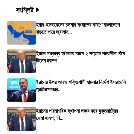
সংশ্লিষ্ট
ইরান-ইসরায়েলের চলমান সংঘাতের কারণে বাংলাদেশে
বাড়তে পারে জ্বালান...
ইরানে সম্ভাব্য হা'মলার আগে ২ সপ্তাহ সময়সীমা বেঁধে
দিলেন ট্রাম্প
ইরানের উপর আরও শক্তিশালী হামলার নির্দেশ ইসরায়েলি
প্রতিরক্ষামন্ত্র...
ইরানের পারমাণবিক স্থাপনা লক্ষ্য করে যুক্তরাষ্ট্রের
বোমা হামলা, নি...