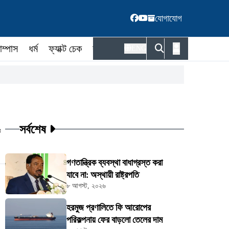
যোগাযোগ
াম্পাস
ধর্ম
ফ্যাক্ট চেক
কর্মকর্তা
ENG
সর্বশেষ
ট
গণতান্ত্রিক ব্যবস্থা বাধাগ্রস্ত করা
যাবে না: অস্থায়ী রাষ্ট্রপতি
৮ আগস্ট, ২০২৬
হরমুজ প্রণালিতে ফি আরোপের
পরিকল্পনায় ফের বাড়লো তেলের দাম