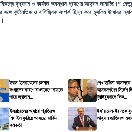
ুদ্ধে দৃশ্যমান ও কার্যকর অবস্থান গ্রহণের আহ্বান জানাচ্ছি।” নেতৃবৃন
সঙ্গে কূটনৈতিক ও বাণিজ্যিক সম্পর্ক ছিন্ন করে মুসলিম উম্মাহর ন্যায
ন।
ইরান-ইসরায়েলের চলমান
শেখ হাসিনা-কামালকে
সংঘাতের কারণে বাংলাদেশে বাড়তে
আত্মসমর্পণের নির্দেশ দি
পারে জ্বালান...
ট্রাইব্যুনালে বিজ্ঞ...
ইসরায়েলের অ্যারো প্রতিরক্ষা
ইস'রায়েল-ইরানকে যুদ
মিসাইল ফুরিয়ে আসছে: মার্কিন
আহ্বান জাতিসংঘ মহা
কর্মকর্তা