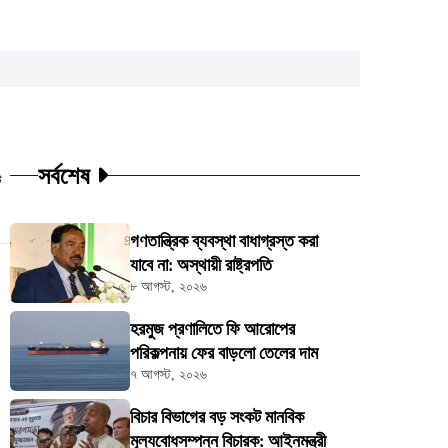
সর্বশেষ
ট
গণতান্ত্রিক ব্যবস্থা বাধাগ্রস্ত করা
যাবে না: অস্থায়ী রাষ্ট্রপতি
৮ আগস্ট, ২০২৬
হরমুজ প্রণালিতে ফি আরোপের
পরিকল্পনায় ফের বাড়লো তেলের দাম
৭ আগস্ট, ২০২৬
বিচার বিভাগের বড় সংকট মানবিক
মূল্যবোধসম্পন্ন বিচারক: আইনমন্ত্রী