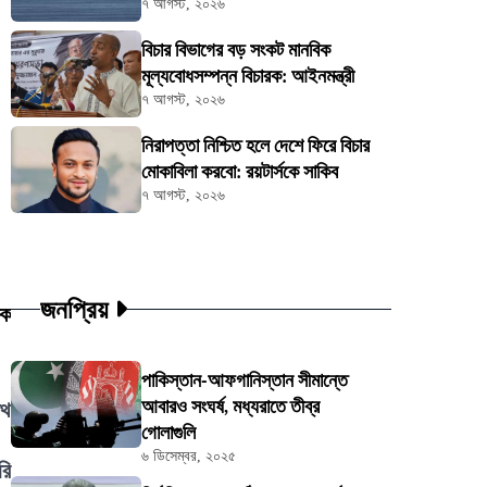
৭ আগস্ট, ২০২৬
বিচার বিভাগের বড় সংকট মানবিক
মূল্যবোধসম্পন্ন বিচারক: আইনমন্ত্রী
৭ আগস্ট, ২০২৬
নিরাপত্তা নিশ্চিত হলে দেশে ফিরে বিচার
মোকাবিলা করবো: রয়টার্সকে সাকিব
৭ আগস্ট, ২০২৬
জনপ্রিয়
িক
পাকিস্তান-আফগানিস্তান সীমান্তে
আবারও সংঘর্ষ, মধ্যরাতে তীব্র
ৌথ
গোলাগুলি
৬ ডিসেম্বর, ২০২৫
রি