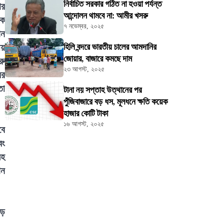
নির্বাচিত সরকার গঠিত না হওয়া পর্যন্ত
ার
আন্দোলন থামবে না: আমীর খসরু
কে
৭ নভেম্বর, ২০২৫
ান
ীয়
হিলি বন্দরে ভারতীয় চালের আমদানির
জোয়ার, বাজারে কমছে দাম
রু
২৩ আগস্ট, ২০২৫
ের
তা
টানা নয় সপ্তাহ উত্থানের পর
পুঁজিবাজারে বড় ধস, মূলধনে ক্ষতি কয়েক
হাজার কোটি টাকা
১৬ আগস্ট, ২০২৫
বে
বং
সহ
ান
ঁড়