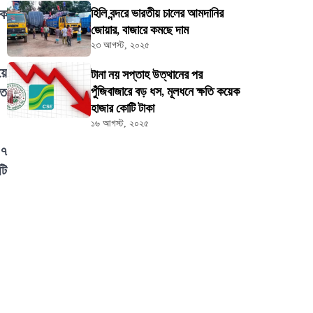
িক
হিলি বন্দরে ভারতীয় চালের আমদানির
জোয়ার, বাজারে কমছে দাম
২৩ আগস্ট, ২০২৫
য়ে
টানা নয় সপ্তাহ উত্থানের পর
তে
পুঁজিবাজারে বড় ধস, মূলধনে ক্ষতি কয়েক
হাজার কোটি টাকা
১৬ আগস্ট, ২০২৫
 ৭
টি