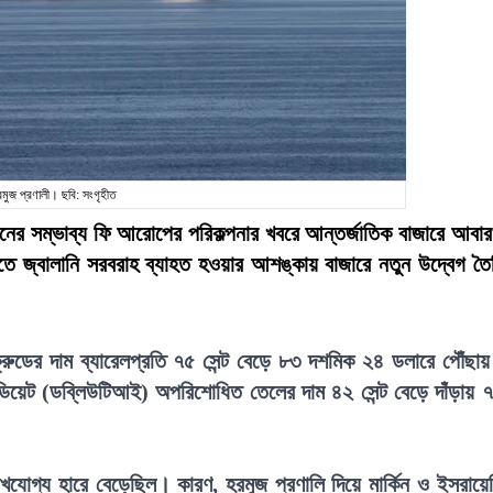
মুজ প্রণালী। ছবি: সংগৃহীত
ানের সম্ভাব্য ফি আরোপের পরিকল্পনার খবরে আন্তর্জাতিক বাজারে আবা
তে জ্বালানি সরবরাহ ব্যাহত হওয়ার আশঙ্কায় বাজারে নতুন উদ্বেগ তৈ
্ট ক্রুডের দাম ব্যারেলপ্রতি ৭৫ সেন্ট বেড়ে ৮৩ দশমিক ২৪ ডলারে পৌঁছা
্টারমিডিয়েট (ডব্লিউটিআই) অপরিশোধিত তেলের দাম ৪২ সেন্ট বেড়ে দাঁড়ায় 
যোগ্য হারে বেড়েছিল। কারণ, হরমুজ প্রণালি দিয়ে মার্কিন ও ইসরায়ে