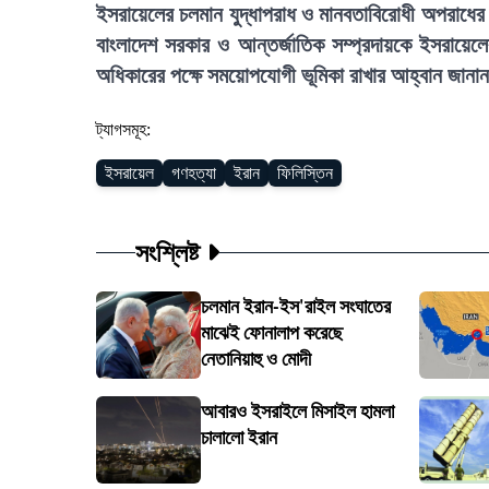
ইসরায়েলের চলমান যুদ্ধাপরাধ ও মানবতাবিরোধী অপরাধের বির
বাংলাদেশ সরকার ও আন্তর্জাতিক সম্প্রদায়কে ইসরায়েলের 
অধিকারের পক্ষে সময়োপযোগী ভূমিকা রাখার আহ্বান জানা
ট্যাগসমূহ:
ইসরায়েল
গণহত্যা
ইরান
ফিলিস্তিন
সংশ্লিষ্ট
চলমান ইরান-ইস'রাইল সংঘাতের
মাঝেই ফোনালাপ করেছে
নেতানিয়াহু ও মোদী
আবারও ইসরাইলে মিসাইল হামলা
চালালো ইরান