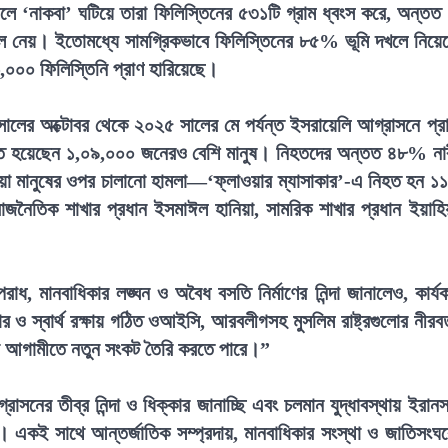
 ‘নাকবা’ ঘটিয়ে তারা ফিলিস্তিনের ৫৩১টি গ্রাম ধ্বংস করে, অন্তত
খলে নেয়। ইতোমধ্যে সামগ্রিকভাবে ফিলিস্তিনের ৮৫% ভূমি দখলে নিয়ে
,০০০ ফিলিস্তিনি প্রাণ হারিয়েছে।
০২৩ সালের অক্টোবর থেকে ২০২৫ সালের মে পর্যন্ত ইসরায়েলি আগ্রাসনে প্র
ত হয়েছেন ১,০৯,০০০ জনেরও বেশি মানুষ। নিহতদের অন্তত ৪৮% না
ওয়া মানুষের ওপর চালানো হামলা—‘ফ্লাওয়ার ম্যাসাকার’-এ নিহত হন ১
াজনৈতিক শাখার প্রধান ইসমাঈল হানিয়া, সামরিক শাখার প্রধান ইয়াহিয
রাধ, মানবাধিকার লঙ্ঘন ও অবৈধ বসতি নির্মাণের নিন্দা জানালেও, কার্য
র ও স্বার্থ রক্ষায় গঠিত ওআইসি, আরবলীগসহ মুসলিম রাষ্ট্রগুলোর নীরব
, যা আগামীতে নতুন সংকট তৈরি করতে পারে।”
 আগ্রাসনের তীব্র নিন্দা ও ধিক্কার জানাচ্ছি এবং চলমান যুদ্ধাবস্থায় ইরান
ছি। একই সাথে আন্তর্জাতিক সম্প্রদায়, মানবাধিকার সংস্থা ও জাতিসংঘ