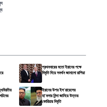
্দ
্য
প্রথমবারের মতো ইরানের পক্ষে
য়ে
বিবৃতি দিয়ে সমর্থন জানালো রাশিয়া
্ধবিরতির
ইরানের উপর ইস'রায়েলের
সচিবের
হা'মলার নিন্দা জানিয়ে উত্তর
কোরিয়ার বিবৃতি