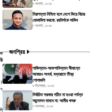
৭ আগস্ট, ২০২৬
নিরাপত্তা নিশ্চিত হলে দেশে ফিরে বিচার
মোকাবিলা করবো: রয়টার্সকে সাকিব
৭ আগস্ট, ২০২৬
জনপ্রিয়
রও
রি
পাকিস্তান-আফগানিস্তান সীমান্তে
আবারও সংঘর্ষ, মধ্যরাতে তীব্র
গোলাগুলি
য়।
৬ ডিসেম্বর, ২০২৫
৭৭
নির্বাচিত সরকার গঠিত না হওয়া পর্যন্ত
আন্দোলন থামবে না: আমীর খসরু
৭ নভেম্বর, ২০২৫
লি