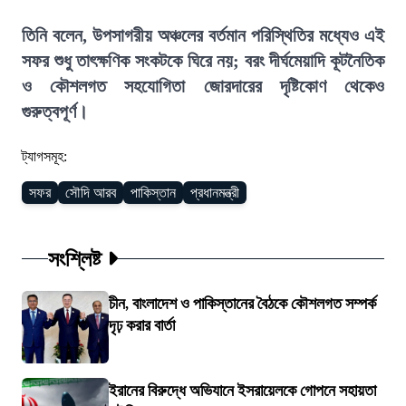
তিনি বলেন, উপসাগরীয় অঞ্চলের বর্তমান পরিস্থিতির মধ্যেও এই
সফর শুধু তাৎক্ষণিক সংকটকে ঘিরে নয়; বরং দীর্ঘমেয়াদি কূটনৈতিক
ও কৌশলগত সহযোগিতা জোরদারের দৃষ্টিকোণ থেকেও
গুরুত্বপূর্ণ।
ট্যাগসমূহ:
সফর
সৌদি আরব
পাকিস্তান
প্রধানমন্ত্রী
সংশ্লিষ্ট
চীন, বাংলাদেশ ও পাকিস্তানের বৈঠকে কৌশলগত সম্পর্ক
দৃঢ় করার বার্তা
ইরানের বিরুদ্ধে অভিযানে ইসরায়েলকে গোপনে সহায়তা