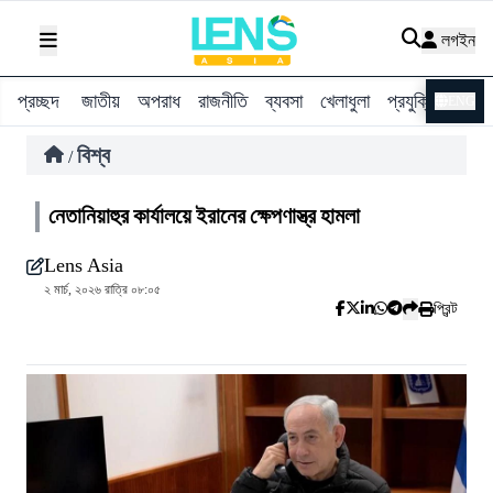
লগইন
প্রচ্ছদ
জাতীয়
অপরাধ
রাজনীতি
ব্যবসা
খেলাধুলা
প্রযুক্তি
বিশ্ব
ENG
বিশ্ব
/
নেতানিয়াহুর কার্যালয়ে ইরানের ক্ষেপণাস্ত্র হামলা
Lens Asia
২ মার্চ, ২০২৬ রাত্রি ০৮:০৫
প্রিন্ট