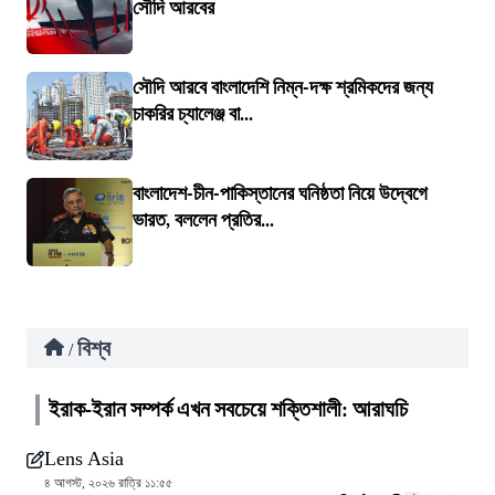
সৌদি আরবের
সৌদি আরবে বাংলাদেশি নিম্ন-দক্ষ শ্রমিকদের জন্য
চাকরির চ্যালেঞ্জ বা...
বাংলাদেশ-চীন-পাকিস্তানের ঘনিষ্ঠতা নিয়ে উদ্বেগে
ভারত, বললেন প্রতির...
বিশ্ব
/
ইরাক-ইরান সম্পর্ক এখন সবচেয়ে শক্তিশালী: আরাঘচি
Lens Asia
৪ আগস্ট, ২০২৬ রাত্রি ১১:৫৫