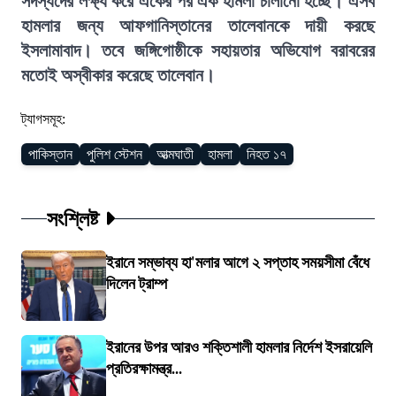
সদস্যদের লক্ষ্য করে একের পর এক হামলা চালানো হচ্ছে। এসব
হামলার জন্য আফগানিস্তানের তালেবানকে দায়ী করছে
ইসলামাবাদ। তবে জঙ্গিগোষ্ঠীকে সহায়তার অভিযোগ বরাবরের
মতোই অস্বীকার করেছে তালেবান।
ট্যাগসমূহ:
পাকিস্তান
পুলিশ স্টেশন
আত্মঘাতী
হামলা
নিহত ১৭
সংশ্লিষ্ট
ইরানে সম্ভাব্য হা'মলার আগে ২ সপ্তাহ সময়সীমা বেঁধে
দিলেন ট্রাম্প
ইরানের উপর আরও শক্তিশালী হামলার নির্দেশ ইসরায়েলি
প্রতিরক্ষামন্ত্র...