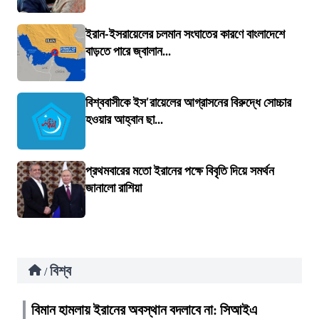
ইরান-ইসরায়েলের চলমান সংঘাতের কারণে বাংলাদেশে
বাড়তে পারে জ্বালান...
বিশ্ববাসীকে ইস'রায়েলের আগ্রাসনের বিরুদ্ধে সোচ্চার
হওয়ার আহ্বান ছা...
প্রথমবারের মতো ইরানের পক্ষে বিবৃতি দিয়ে সমর্থন
জানালো রাশিয়া
বিশ্ব
/
বিমান হামলায় ইরানের অবস্থান বদলাবে না: সিআইএ