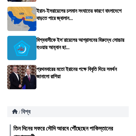
ইরান-ইসরায়েলের চলমান সংঘাতের কারণে বাংলাদেশে
বাড়তে পারে জ্বালান...
বিশ্ববাসীকে ইস'রায়েলের আগ্রাসনের বিরুদ্ধে সোচ্চার
হওয়ার আহ্বান ছা...
প্রথমবারের মতো ইরানের পক্ষে বিবৃতি দিয়ে সমর্থন
জানালো রাশিয়া
বিশ্ব
/
তিন দিনের সফরে সৌদি আরবে পৌঁছেছেন পাকিস্তানের