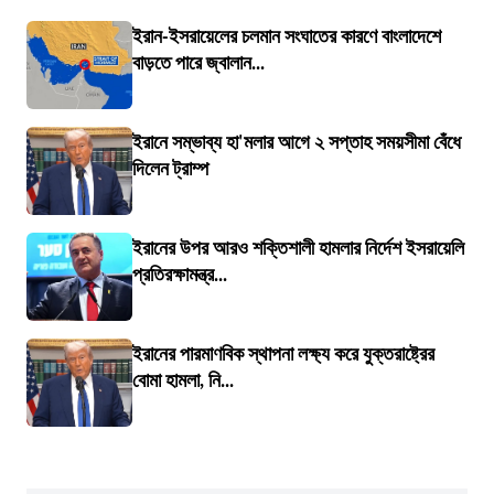
ইরান-ইসরায়েলের চলমান সংঘাতের কারণে বাংলাদেশে
বাড়তে পারে জ্বালান...
ইরানে সম্ভাব্য হা'মলার আগে ২ সপ্তাহ সময়সীমা বেঁধে
দিলেন ট্রাম্প
ইরানের উপর আরও শক্তিশালী হামলার নির্দেশ ইসরায়েলি
প্রতিরক্ষামন্ত্র...
ইরানের পারমাণবিক স্থাপনা লক্ষ্য করে যুক্তরাষ্ট্রের
বোমা হামলা, নি...