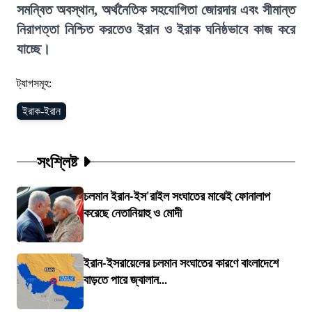
সমন্বিত অবস্থান, অর্থনৈতিক সহযোগিতা জোরদার এবং সীমান্ত
নিরাপত্তা নিশ্চিত করতেও ইরান ও ইরাক ঘনিষ্ঠভাবে কাজ করে
যাচ্ছে।
ট্যাগসমূহ:
ইরাক-ইরান
সংশ্লিষ্ট
চলমান ইরান-ইস'রাইল সংঘাতের মাঝেই ফোনালাপ
করেছে নেতানিয়াহু ও মোদী
ইরান-ইসরায়েলের চলমান সংঘাতের কারণে বাংলাদেশে
বাড়তে পারে জ্বালান...