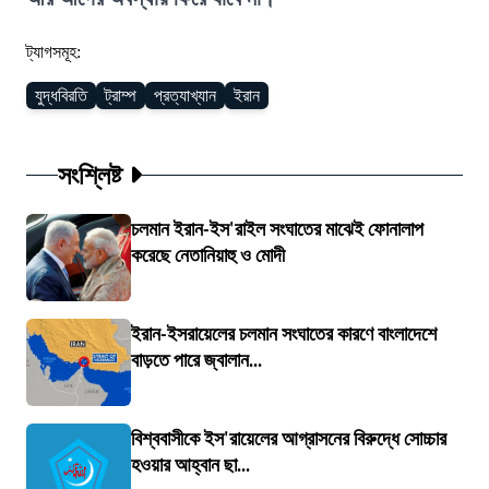
ট্যাগসমূহ:
যুদ্ধবিরতি
ট্রাম্প
প্রত্যাখ্যান
ইরান
সংশ্লিষ্ট
চলমান ইরান-ইস'রাইল সংঘাতের মাঝেই ফোনালাপ
করেছে নেতানিয়াহু ও মোদী
ইরান-ইসরায়েলের চলমান সংঘাতের কারণে বাংলাদেশে
বাড়তে পারে জ্বালান...
বিশ্ববাসীকে ইস'রায়েলের আগ্রাসনের বিরুদ্ধে সোচ্চার
হওয়ার আহ্বান ছা...