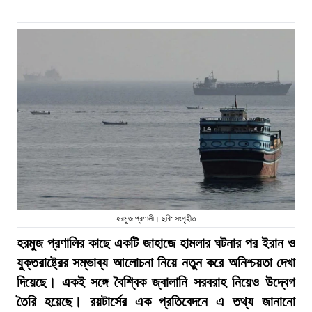
হরমুজ প্রণালী। ছবি: সংগৃহীত
হরমুজ প্রণালির কাছে একটি জাহাজে হামলার ঘটনার পর ইরান ও
যুক্তরাষ্ট্রের সম্ভাব্য আলোচনা নিয়ে নতুন করে অনিশ্চয়তা দেখা
দিয়েছে। একই সঙ্গে বৈশ্বিক জ্বালানি সরবরাহ নিয়েও উদ্বেগ
তৈরি হয়েছে। রয়টার্সের এক প্রতিবেদনে এ তথ্য জানানো