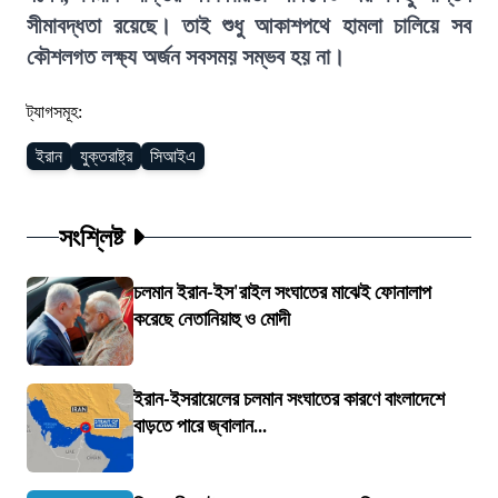
সীমাবদ্ধতা রয়েছে। তাই শুধু আকাশপথে হামলা চালিয়ে সব
কৌশলগত লক্ষ্য অর্জন সবসময় সম্ভব হয় না।
ট্যাগসমূহ:
ইরান
যুক্তরাষ্ট্র
সিআইএ
সংশ্লিষ্ট
চলমান ইরান-ইস'রাইল সংঘাতের মাঝেই ফোনালাপ
করেছে নেতানিয়াহু ও মোদী
ইরান-ইসরায়েলের চলমান সংঘাতের কারণে বাংলাদেশে
বাড়তে পারে জ্বালান...