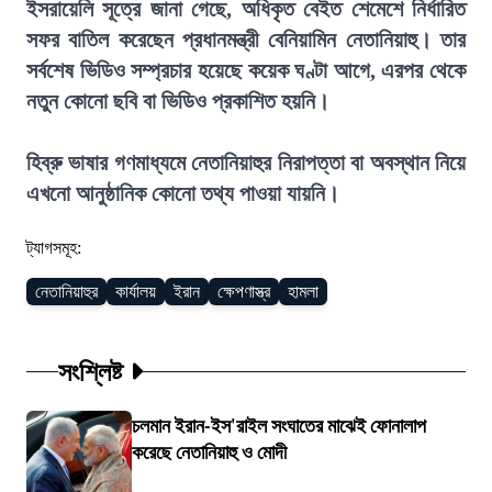
ইসরায়েলি সূত্রে জানা গেছে, অধিকৃত বেইত শেমেশে নির্ধারিত
সফর বাতিল করেছেন প্রধানমন্ত্রী বেনিয়ামিন নেতানিয়াহু। তার
সর্বশেষ ভিডিও সম্প্রচার হয়েছে কয়েক ঘণ্টা আগে, এরপর থেকে
নতুন কোনো ছবি বা ভিডিও প্রকাশিত হয়নি।
হিব্রু ভাষার গণমাধ্যমে নেতানিয়াহুর নিরাপত্তা বা অবস্থান নিয়ে
এখনো আনুষ্ঠানিক কোনো তথ্য পাওয়া যায়নি।
ট্যাগসমূহ:
নেতানিয়াহুর
কার্যালয়
ইরান
ক্ষেপণাস্ত্র
হামলা
সংশ্লিষ্ট
চলমান ইরান-ইস'রাইল সংঘাতের মাঝেই ফোনালাপ
করেছে নেতানিয়াহু ও মোদী