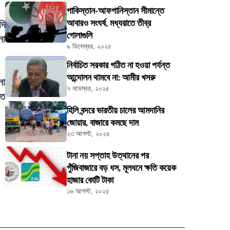
পাকিস্তান-আফগানিস্তান সীমান্তে
আবারও সংঘর্ষ, মধ্যরাতে তীব্র
দি
গোলাগুলি
না
৬ ডিসেম্বর, ২০২৫
নির্বাচিত সরকার গঠিত না হওয়া পর্যন্ত
আন্দোলন থামবে না: আমীর খসরু
না
৭ নভেম্বর, ২০২৫
হত
হিলি বন্দরে ভারতীয় চালের আমদানির
জোয়ার, বাজারে কমছে দাম
২৩ আগস্ট, ২০২৫
টানা নয় সপ্তাহ উত্থানের পর
পুঁজিবাজারে বড় ধস, মূলধনে ক্ষতি কয়েক
হাজার কোটি টাকা
১৬ আগস্ট, ২০২৫