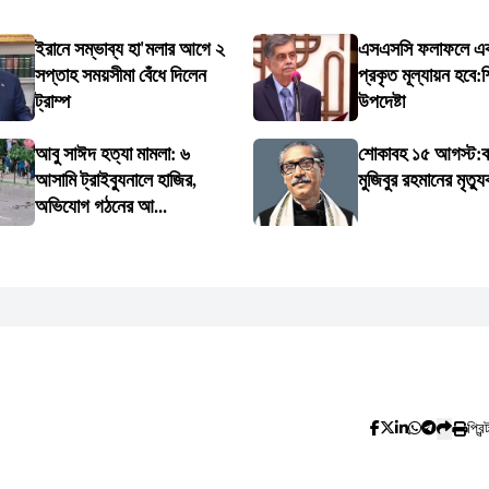
ইরানে সম্ভাব্য হা'মলার আগে ২
এসএসসি ফলাফলে এবা
সপ্তাহ সময়সীমা বেঁধে দিলেন
প্রকৃত মূল্যায়ন হবে:শি
ট্রাম্প
উপদেষ্টা
আবু সাঈদ হত্যা মামলা: ৬
শোকাবহ ১৫ আগস্ট:বঙ্
আসামি ট্রাইব্যুনালে হাজির,
মুজিবুর রহমানের মৃত্যু
অভিযোগ গঠনের আ...
প্রিন্