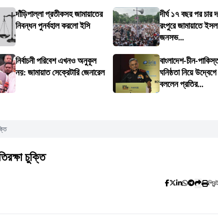
দাঁড়িপাল্লা প্রতীকসহ জামায়াতের
দীর্ঘ ১৭ বছর পর চার 
নিবন্ধন পুনর্বহাল করলো ইসি
রংপুরে জামায়াতে ইসল
জনসভ...
নির্বাচনী পরিবেশ এখনও অনুকূল
বাংলাদেশ-চীন-পাকিস্
নয়: জামায়াত সেক্রেটারি জেনারেল
ঘনিষ্ঠতা নিয়ে উদ্বেগ
বললেন প্রতির...
্তি
রক্ষা চুক্তি
প্রিন্