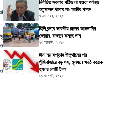
নির্বাচিত সরকার গঠিত না হওয়া পর্যন্ত
আন্দোলন থামবে না: আমীর খসরু
য়া
৭ নভেম্বর, ২০২৫
হিলি বন্দরে ভারতীয় চালের আমদানির
জোয়ার, বাজারে কমছে দাম
কই
২৩ আগস্ট, ২০২৫
েও
টানা নয় সপ্তাহ উত্থানের পর
পুঁজিবাজারে বড় ধস, মূলধনে ক্ষতি কয়েক
হাজার কোটি টাকা
 ও
১৬ আগস্ট, ২০২৫