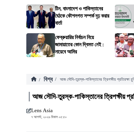
চীন, বাংলাদেশ ও পাকিস্তানের
বৈঠকে কৌশলগত সম্পর্ক দৃঢ় করার
বার্তা
ফেব্রুয়ারির নির্বাচন নিয়ে
জামায়াতের কোন দ্বিমত নেই :
নায়েবে আমির
বিশ্ব
/
/
আজ সৌদি-তুরস্ক-পাকিস্তানের ত্রিপক্ষীয় প্রতিরক্ষা চুক
আজ সৌদি-তুরস্ক-পাকিস্তানের ত্রিপক্ষীয় প্রতি
Lens Asia
৭ আগস্ট, ২০২৬ বিকাল ০৫:৫০