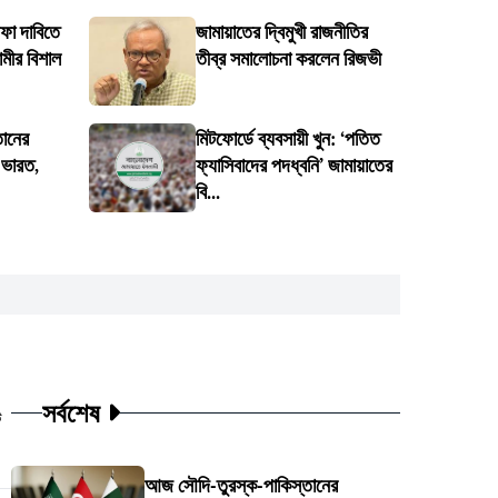
দফা দাবিতে
জামায়াতের দ্বিমুখী রাজনীতির
ামীর বিশাল
তীব্র সমালোচনা করলেন রিজভী
তানের
মিটফোর্ডে ব্যবসায়ী খুন: ‘পতিত
ে ভারত,
ফ্যাসিবাদের পদধ্বনি’ জামায়াতের
বি...
সর্বশেষ
ট
আজ সৌদি-তুরস্ক-পাকিস্তানের