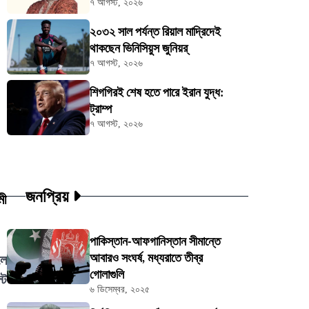
৭ আগস্ট, ২০২৬
২০৩২ সাল পর্যন্ত রিয়াল মাদ্রিদেই
থাকছেন ভিনিসিয়ুস জুনিয়র্
৭ আগস্ট, ২০২৬
শিগগিরই শেষ হতে পারে ইরান যুদ্ধ:
ট্রাম্প
৭ আগস্ট, ২০২৬
জনপ্রিয়
মী
পাকিস্তান-আফগানিস্তান সীমান্তে
আবারও সংঘর্ষ, মধ্যরাতে তীব্র
লে
গোলাগুলি
টে
৬ ডিসেম্বর, ২০২৫