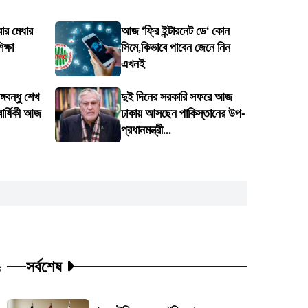
র মেধার
আজ ‘ফ্রি ইন্টারনেট ডে‘ কোন
ক্ষা
সিমে,কিভাবে পাবেন জেনে নিন
এখনই
গবন্ধু শেখ
দুই দিনের সরকারি সফরে আজ
বার্ষিকী আজ
ঢাকায় আসছেন পাকিস্তানের উপ-
প্রধানমন্ত্রী...
সর্বশেষ
ট