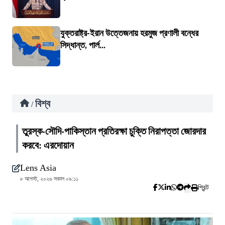
যুক্তরাষ্ট্র-ইরান উত্তেজনায় হরমুজ প্রণালী বন্ধের
সিদ্ধান্ত, পার্ল...
বিশ্ব
/
তুরস্ক-সৌদি-পাকিস্তান প্রতিরক্ষা চুক্তি নিরাপত্তা জোরদার
করবে: এরদোয়ান
Lens Asia
৮ আগস্ট, ২০২৬ সকাল ০৯:১১
প্রিন্ট