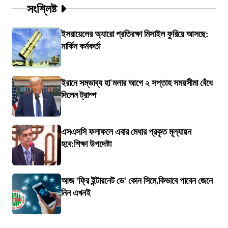
সংশ্লিষ্ট
ইসরায়েলের অ্যারো প্রতিরক্ষা মিসাইল ফুরিয়ে আসছে:
মার্কিন কর্মকর্তা
ইরানে সম্ভাব্য হা'মলার আগে ২ সপ্তাহ সময়সীমা বেঁধে
দিলেন ট্রাম্প
এসএসসি ফলাফলে এবার মেধার প্রকৃত মূল্যায়ন
হবে:শিক্ষা উপদেষ্টা
আজ ‘ফ্রি ইন্টারনেট ডে‘ কোন সিমে,কিভাবে পাবেন জেনে
নিন এখনই