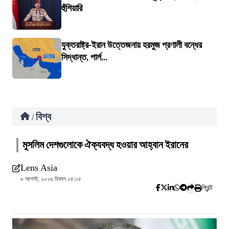
হুঁশিয়ারি
যুক্তরাষ্ট্র-ইরান উত্তেজনায় হরমুজ প্রণালী বন্ধের
সিদ্ধান্ত, পার্ল...
বিশ্ব
/
মুসলিম দেশগুলোকে ঐক্যবদ্ধ হওয়ার আহ্বান ইরানের
Lens Asia
৮ আগস্ট, ২০২৬ বিকাল ০৪:০৫
প্রিন্ট