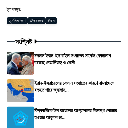
ট্যাগসমূহ:
মুসলিম দেশ
ঐক্যবদ্ধ
ইরান
সংশ্লিষ্ট
চলমান ইরান-ইস'রাইল সংঘাতের মাঝেই ফোনালাপ
করেছে নেতানিয়াহু ও মোদী
ইরান-ইসরায়েলের চলমান সংঘাতের কারণে বাংলাদেশে
বাড়তে পারে জ্বালান...
বিশ্ববাসীকে ইস'রায়েলের আগ্রাসনের বিরুদ্ধে সোচ্চার
হওয়ার আহ্বান ছা...