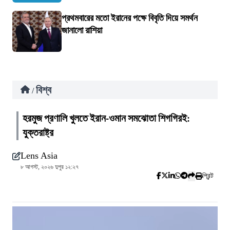
প্রথমবারের মতো ইরানের পক্ষে বিবৃতি দিয়ে সমর্থন
জানালো রাশিয়া
বিশ্ব
/
হরমুজ প্রণালি খুলতে ইরান-ওমান সমঝোতা শিগগিরই:
যুক্তরাষ্ট্র
Lens Asia
৮ আগস্ট, ২০২৬ দুপুর ১২:২৭
প্রিন্ট