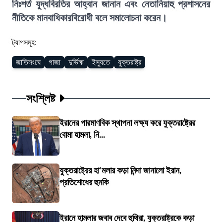
নিঃশর্ত যুদ্ধবিরতির আহ্বান জানান এবং নেতানিয়াহু প্রশাসনের
নীতিকে মানবাধিকারবিরোধী বলে সমালোচনা করেন।
ট্যাগসমূহ:
জাতিসংঘে
গাজা
দুর্ভিক্ষ
ইস্যুতে
যুক্তরাষ্ট্র
সংশ্লিষ্ট
ইরানের পারমাণবিক স্থাপনা লক্ষ্য করে যুক্তরাষ্ট্রের
বোমা হামলা, নি...
যুক্তরাষ্ট্রের হা'মলার কড়া নিন্দা জানালো ইরান,
প্রতিশোধের হুমকি
ইরানে হামলার জবাব দেবে হুথিরা, যুক্তরাষ্ট্রকে কড়া