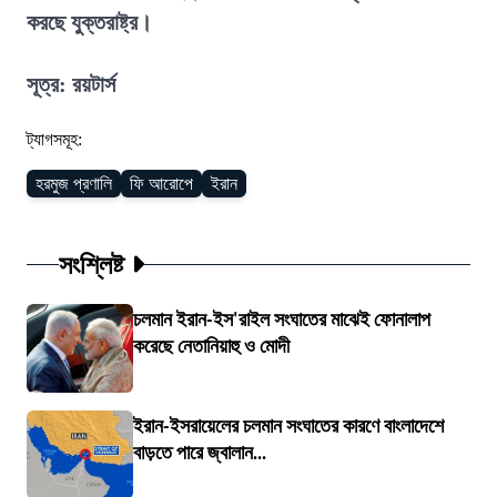
করছে যুক্তরাষ্ট্র।
সূত্র: রয়টার্স
ট্যাগসমূহ:
হরমুজ প্রণালি
ফি আরোপে
ইরান
সংশ্লিষ্ট
চলমান ইরান-ইস'রাইল সংঘাতের মাঝেই ফোনালাপ
করেছে নেতানিয়াহু ও মোদী
ইরান-ইসরায়েলের চলমান সংঘাতের কারণে বাংলাদেশে
বাড়তে পারে জ্বালান...