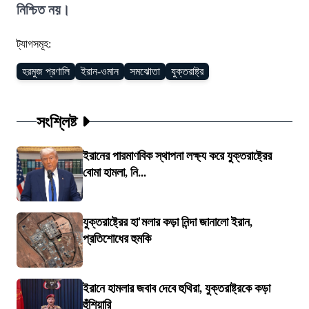
নিশ্চিত নয়।
ট্যাগসমূহ:
হরমুজ প্রণালি
ইরান-ওমান
সমঝোতা
যুক্তরাষ্ট্র
সংশ্লিষ্ট
ইরানের পারমাণবিক স্থাপনা লক্ষ্য করে যুক্তরাষ্ট্রের
বোমা হামলা, নি...
যুক্তরাষ্ট্রের হা'মলার কড়া নিন্দা জানালো ইরান,
প্রতিশোধের হুমকি
ইরানে হামলার জবাব দেবে হুথিরা, যুক্তরাষ্ট্রকে কড়া
হুঁশিয়ারি