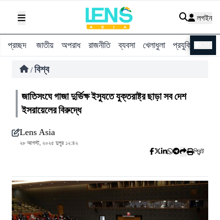
লগইন
প্রচ্ছদ
জাতীয়
অপরাধ
রাজনীতি
ব্যবসা
খেলাধুলা
প্রযুক্তি
বিশ্ব
ENG
বিশ্ব
/
জাতিসংঘে গাজা দুর্ভিক্ষ ইস্যুতে যুক্তরাষ্ট্র ছাড়া সব দেশ
ইসরায়েলের বিরুদ্ধে
Lens Asia
২৮ আগস্ট, ২০২৫ দুপুর ১২:৪২
প্রিন্ট