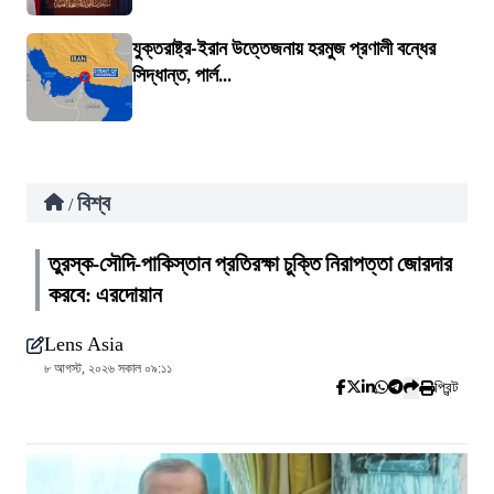
যুক্তরাষ্ট্র-ইরান উত্তেজনায় হরমুজ প্রণালী বন্ধের
সিদ্ধান্ত, পার্ল...
বিশ্ব
/
তুরস্ক-সৌদি-পাকিস্তান প্রতিরক্ষা চুক্তি নিরাপত্তা জোরদার
করবে: এরদোয়ান
Lens Asia
৮ আগস্ট, ২০২৬ সকাল ০৯:১১
প্রিন্ট