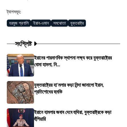
ট্যাগসমূহ:
হরমুজ প্রণালি
ইরান-ওমান
সমঝোতা
যুক্তরাষ্ট্র
সংশ্লিষ্ট
ইরানের পারমাণবিক স্থাপনা লক্ষ্য করে যুক্তরাষ্ট্রের
বোমা হামলা, নি...
যুক্তরাষ্ট্রের হা'মলার কড়া নিন্দা জানালো ইরান,
প্রতিশোধের হুমকি
ইরানে হামলার জবাব দেবে হুথিরা, যুক্তরাষ্ট্রকে কড়া
হুঁশিয়ারি