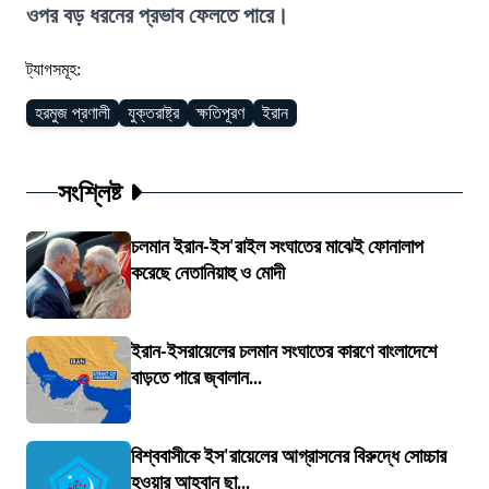
ওপর বড় ধরনের প্রভাব ফেলতে পারে।
ট্যাগসমূহ:
হরমুজ প্রণালী
যুক্তরাষ্ট্র
ক্ষতিপূরণ
ইরান
সংশ্লিষ্ট
চলমান ইরান-ইস'রাইল সংঘাতের মাঝেই ফোনালাপ
করেছে নেতানিয়াহু ও মোদী
ইরান-ইসরায়েলের চলমান সংঘাতের কারণে বাংলাদেশে
বাড়তে পারে জ্বালান...
বিশ্ববাসীকে ইস'রায়েলের আগ্রাসনের বিরুদ্ধে সোচ্চার
হওয়ার আহ্বান ছা...