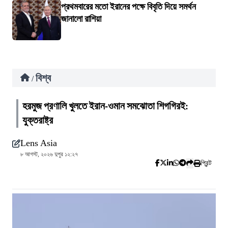
প্রথমবারের মতো ইরানের পক্ষে বিবৃতি দিয়ে সমর্থন
জানালো রাশিয়া
বিশ্ব
/
হরমুজ প্রণালি খুলতে ইরান-ওমান সমঝোতা শিগগিরই:
যুক্তরাষ্ট্র
Lens Asia
৮ আগস্ট, ২০২৬ দুপুর ১২:২৭
প্রিন্ট