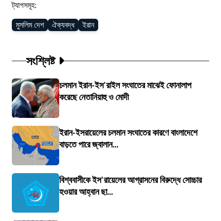
ট্যাগসমূহ:
মুসলিম দেশ
ঐক্যবদ্ধ
ইরান
সংশ্লিষ্ট
চলমান ইরান-ইস'রাইল সংঘাতের মাঝেই ফোনালাপ
করেছে নেতানিয়াহু ও মোদী
ইরান-ইসরায়েলের চলমান সংঘাতের কারণে বাংলাদেশে
বাড়তে পারে জ্বালান...
বিশ্ববাসীকে ইস'রায়েলের আগ্রাসনের বিরুদ্ধে সোচ্চার
হওয়ার আহ্বান ছা...