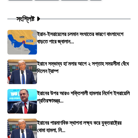
সংশ্লিষ্ট
ইরান-ইসরায়েলের চলমান সংঘাতের কারণে বাংলাদেশে
বাড়তে পারে জ্বালান...
ইরানে সম্ভাব্য হা'মলার আগে ২ সপ্তাহ সময়সীমা বেঁধে
দিলেন ট্রাম্প
ইরানের উপর আরও শক্তিশালী হামলার নির্দেশ ইসরায়েলি
প্রতিরক্ষামন্ত্র...
ইরানের পারমাণবিক স্থাপনা লক্ষ্য করে যুক্তরাষ্ট্রের
বোমা হামলা, নি...