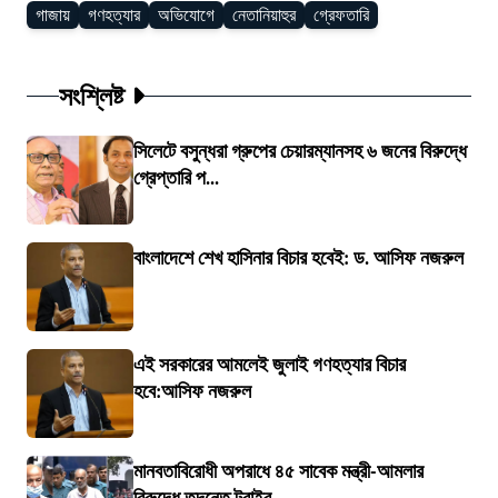
গাজায়
গণহত্যার
অভিযোগে
নেতানিয়াহুর
গ্রেফতারি
সংশ্লিষ্ট
সিলেটে বসুন্ধরা গ্রুপের চেয়ারম্যানসহ ৬ জনের বিরুদ্ধে
গ্রেপ্তারি প...
বাংলাদেশে শেখ হাসিনার বিচার হবেই: ড. আসিফ নজরুল
এই সরকারের আমলেই জুলাই গণহত্যার বিচার
হবে:আসিফ নজরুল
মানবতাবিরোধী অপরাধে ৪৫ সাবেক মন্ত্রী-আমলার