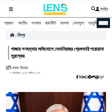
লগইন
প্রচ্ছদ
জাতীয়
অপরাধ
রাজনীতি
ব্যবসা
খেলাধুলা
প্রযুক্তি
বিশ্ব
ENG
বিশ্ব
/
গাজায় গণহত্যার অভিযোগে নেতানিয়াহুর গ্রেফতারি পরোয়ানা
তুরস্কের
Lens Asia
৮ নভেম্বর, ২০২৫ সকাল ১১:৫০
প্রিন্ট