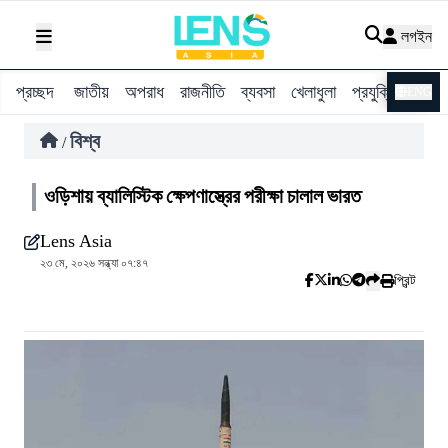
লগইন
প্রচ্ছদ
জাতীয়
অপরাধ
রাজনীতি
ব্যবসা
খেলাধুলা
প্রযুক্তি
বিশ্ব
ENG
বিশ্ব
/
ওড়িশায় ব্যালিস্টিক ক্ষেপণাস্ত্রের পরীক্ষা চালাল ভারত
Lens Asia
২৩ মে, ২০২৬ সন্ধ্যা ০৭:৪৭
প্রিন্ট