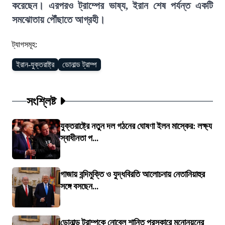
করেছেন। এরপরও ট্রাম্পের ভাষ্য, ইরান শেষ পর্যন্ত একটি
সমঝোতায় পৌঁছাতে আগ্রহী।
ট্যাগসমূহ:
ইরান-যুক্তরাষ্ট্র
ডোনাল্ড ট্রাম্প
সংশ্লিষ্ট
যুক্তরাষ্ট্রে নতুন দল গঠনের ঘোষণা ইলন মাস্কের: লক্ষ্য
স্বাধীনতা প...
গাজায় বন্দিমুক্তি ও যুদ্ধবিরতি আলোচনায় নেতানিয়াহুর
সঙ্গে বসছেন...
ডোনাল্ড ট্রাম্পকে নোবেল শান্তি পুরস্কারে মনোনয়নের