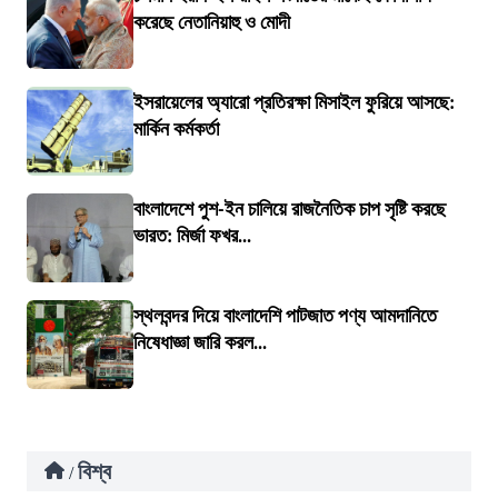
করেছে নেতানিয়াহু ও মোদী
ইসরায়েলের অ্যারো প্রতিরক্ষা মিসাইল ফুরিয়ে আসছে:
মার্কিন কর্মকর্তা
বাংলাদেশে পুশ-ইন চালিয়ে রাজনৈতিক চাপ সৃষ্টি করছে
ভারত: মির্জা ফখর...
স্থলবন্দর দিয়ে বাংলাদেশি পাটজাত পণ্য আমদানিতে
নিষেধাজ্ঞা জারি করল...
বিশ্ব
/