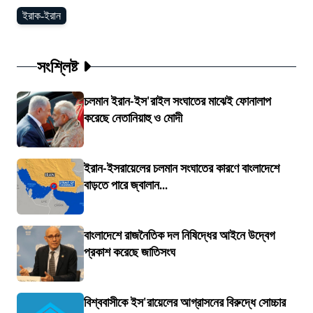
ইরাক-ইরান
সংশ্লিষ্ট
চলমান ইরান-ইস'রাইল সংঘাতের মাঝেই ফোনালাপ
করেছে নেতানিয়াহু ও মোদী
ইরান-ইসরায়েলের চলমান সংঘাতের কারণে বাংলাদেশে
বাড়তে পারে জ্বালান...
বাংলাদেশে রাজনৈতিক দল নিষিদ্ধের আইনে উদ্বেগ
প্রকাশ করেছে জাতিসংঘ
বিশ্ববাসীকে ইস'রায়েলের আগ্রাসনের বিরুদ্ধে সোচ্চার