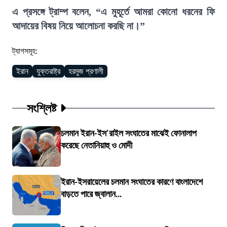
এ প্রসঙ্গে ট্রাম্প বলেন, “এ মুহূর্তে আমরা কোনো ধরনের ফি
আদায়ের বিষয় নিয়ে আলোচনা করছি না।”
ট্যাগসমূহ:
ইরান
যুক্তরাষ্ট্র
হরমুজ প্রণালী
সংশ্লিষ্ট
চলমান ইরান-ইস'রাইল সংঘাতের মাঝেই ফোনালাপ
করেছে নেতানিয়াহু ও মোদী
ইরান-ইসরায়েলের চলমান সংঘাতের কারণে বাংলাদেশে
বাড়তে পারে জ্বালান...