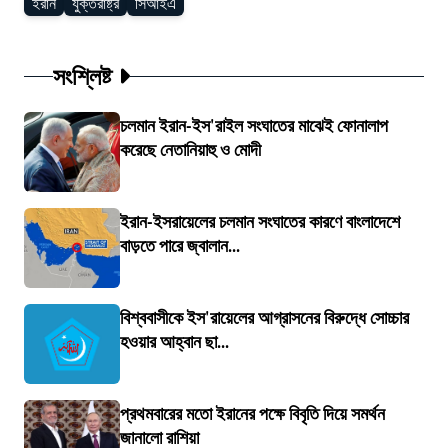
ইরান
যুক্তরাষ্ট্র
সিআইএ
সংশ্লিষ্ট
চলমান ইরান-ইস'রাইল সংঘাতের মাঝেই ফোনালাপ
করেছে নেতানিয়াহু ও মোদী
ইরান-ইসরায়েলের চলমান সংঘাতের কারণে বাংলাদেশে
বাড়তে পারে জ্বালান...
বিশ্ববাসীকে ইস'রায়েলের আগ্রাসনের বিরুদ্ধে সোচ্চার
হওয়ার আহ্বান ছা...
প্রথমবারের মতো ইরানের পক্ষে বিবৃতি দিয়ে সমর্থন
জানালো রাশিয়া