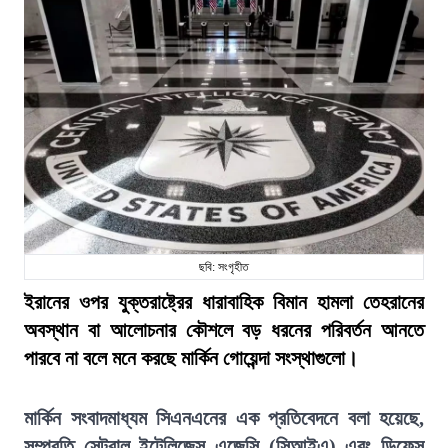
ছবি: সংগৃহীত
ইরানের ওপর যুক্তরাষ্ট্রের ধারাবাহিক বিমান হামলা তেহরানের
অবস্থান বা আলোচনার কৌশলে বড় ধরনের পরিবর্তন আনতে
পারবে না বলে মনে করছে মার্কিন গোয়েন্দা সংস্থাগুলো।
মার্কিন সংবাদমাধ্যম সিএনএনের এক প্রতিবেদনে বলা হয়েছে,
সম্প্রতি সেন্ট্রাল ইন্টেলিজেন্স এজেন্সি (সিআইএ) এবং ডিফেন্স