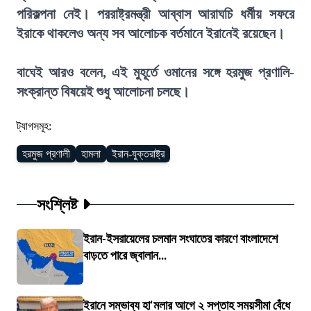
পরিকল্পনা নেই। পররাষ্ট্রমন্ত্রী আব্বাস আরাঘচি ধর্মীয় সফরে
ইরাকে থাকলেও অন্য সব আলোচক বর্তমানে ইরানেই রয়েছেন।
বাঘেই আরও বলেন, এই মুহূর্তে ওমানের সঙ্গে হরমুজ প্রণালি-
সংক্রান্ত বিষয়েই শুধু আলোচনা চলছে।
ট্যাগসমূহ:
হরমুজ প্রণালী
হামলা
ইরান-যুক্তরাষ্ট্র
সংশ্লিষ্ট
ইরান-ইসরায়েলের চলমান সংঘাতের কারণে বাংলাদেশে
বাড়তে পারে জ্বালান...
ইরানে সম্ভাব্য হা'মলার আগে ২ সপ্তাহ সময়সীমা বেঁধে