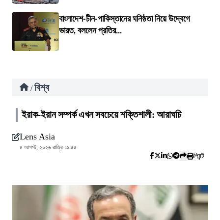
বাংলাদেশ-চীন-পাকিস্তানের ঘনিষ্ঠতা নিয়ে উদ্বেগে
ভারত, বললেন প্রতির...
বিশ্ব
/
ইরাক-ইরান সম্পর্ক এখন সবচেয়ে শক্তিশালী: আরাঘচি
Lens Asia
৪ আগস্ট, ২০২৬ রাত্রি ১১:৫৫
প্রিন্ট