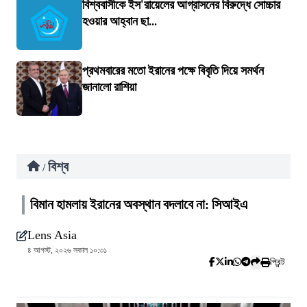
বিশ্ববাসীকে ইস'রায়েলের আগ্রাসনের বিরুদ্ধে সোচ্চার
হওয়ার আহ্বান ছা...
প্রথমবারের মতো ইরানের পক্ষে বিবৃতি দিয়ে সমর্থন
জানালো রাশিয়া
বিশ্ব
/
বিমান হামলায় ইরানের অবস্থান বদলাবে না: সিআইএ
Lens Asia
৪ আগস্ট, ২০২৬ সকাল ১০:৩১
প্রিন্ট