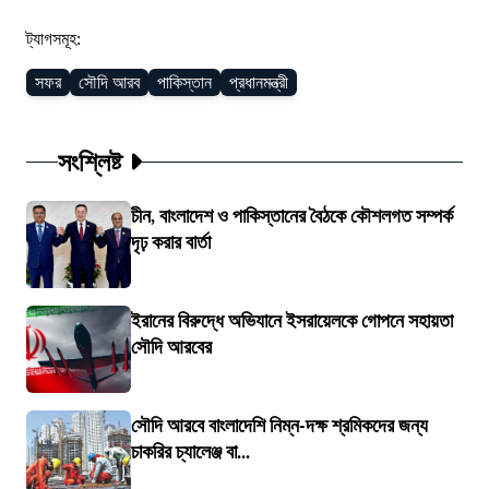
ট্যাগসমূহ:
সফর
সৌদি আরব
পাকিস্তান
প্রধানমন্ত্রী
সংশ্লিষ্ট
চীন, বাংলাদেশ ও পাকিস্তানের বৈঠকে কৌশলগত সম্পর্ক
দৃঢ় করার বার্তা
ইরানের বিরুদ্ধে অভিযানে ইসরায়েলকে গোপনে সহায়তা
সৌদি আরবের
সৌদি আরবে বাংলাদেশি নিম্ন-দক্ষ শ্রমিকদের জন্য
চাকরির চ্যালেঞ্জ বা...