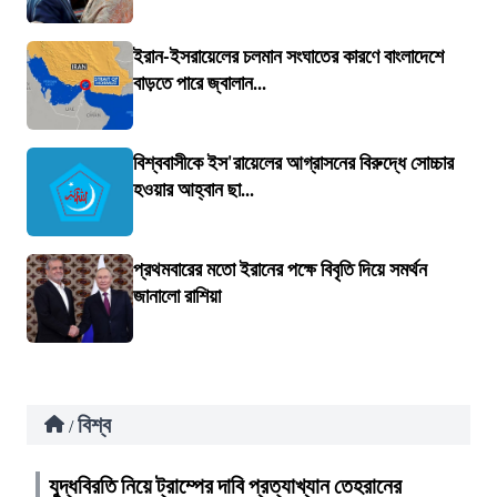
ইরান-ইসরায়েলের চলমান সংঘাতের কারণে বাংলাদেশে
বাড়তে পারে জ্বালান...
বিশ্ববাসীকে ইস'রায়েলের আগ্রাসনের বিরুদ্ধে সোচ্চার
হওয়ার আহ্বান ছা...
প্রথমবারের মতো ইরানের পক্ষে বিবৃতি দিয়ে সমর্থন
জানালো রাশিয়া
বিশ্ব
/
যুদ্ধবিরতি নিয়ে ট্রাম্পের দাবি প্রত্যাখ্যান তেহরানের