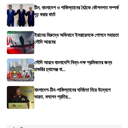
চীন, বাংলাদেশ ও পাকিস্তানের বৈঠকে কৌশলগত সম্পর্ক
দৃঢ় করার বার্তা
ইরানের বিরুদ্ধে অভিযানে ইসরায়েলকে গোপনে সহায়তা
সৌদি আরবের
সৌদি আরবে বাংলাদেশি নিম্ন-দক্ষ শ্রমিকদের জন্য
চাকরির চ্যালেঞ্জ বা...
বাংলাদেশ-চীন-পাকিস্তানের ঘনিষ্ঠতা নিয়ে উদ্বেগে
ভারত, বললেন প্রতির...