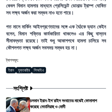
কেবল বিমান হামলার মাধ্যমে প্রেসিডেন্ট ডোনাল্ড ট্রাম্প ঘোষিত
সব লক্ষ্য অর্জন করা সম্ভব নাও হতে পারে।
গত মাসে মার্কিন আইনপ্রণেতাদের সঙ্গে এক বৈঠকে ড্যান কেইন
বলেন, বিমান শক্তির কার্যকারিতা থাকলেও এর কিছু বাস্তব
সীমাবদ্ধতা রয়েছে। তাই শুধু আকাশপথে হামলা চালিয়ে সব
কৌশলগত লক্ষ্য অর্জন সবসময় সম্ভব হয় না।
ট্যাগসমূহ:
ইরান
যুক্তরাষ্ট্র
সিআইএ
সংশ্লিষ্ট
চলমান ইরান-ইস'রাইল সংঘাতের মাঝেই ফোনালাপ
করেছে নেতানিয়াহু ও মোদী