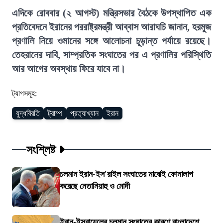
এদিকে রোববার (২ আগস্ট) মন্ত্রিসভার বৈঠকে উপস্থাপিত এক
প্রতিবেদনে ইরানের পররাষ্ট্রমন্ত্রী আব্বাস আরাঘচি জানান, হরমুজ
প্রণালি নিয়ে ওমানের সঙ্গে আলোচনা চূড়ান্ত পর্যায়ে রয়েছে।
তেহরানের দাবি, সাম্প্রতিক সংঘাতের পর এ প্রণালির পরিস্থিতি
আর আগের অবস্থায় ফিরে যাবে না।
ট্যাগসমূহ:
যুদ্ধবিরতি
ট্রাম্প
প্রত্যাখ্যান
ইরান
সংশ্লিষ্ট
চলমান ইরান-ইস'রাইল সংঘাতের মাঝেই ফোনালাপ
করেছে নেতানিয়াহু ও মোদী
ইরান-ইসরায়েলের চলমান সংঘাতের কারণে বাংলাদেশে