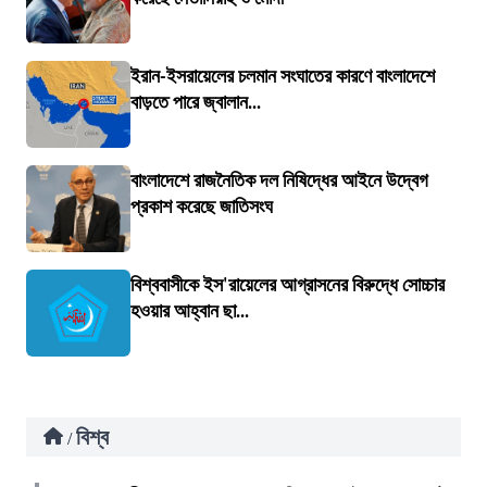
ইরান-ইসরায়েলের চলমান সংঘাতের কারণে বাংলাদেশে
বাড়তে পারে জ্বালান...
বাংলাদেশে রাজনৈতিক দল নিষিদ্ধের আইনে উদ্বেগ
প্রকাশ করেছে জাতিসংঘ
বিশ্ববাসীকে ইস'রায়েলের আগ্রাসনের বিরুদ্ধে সোচ্চার
হওয়ার আহ্বান ছা...
বিশ্ব
/