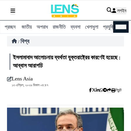
লগইন
প্রচ্ছদ
জাতীয়
অপরাধ
রাজনীতি
ব্যবসা
খেলাধুলা
প্রযুক্তি
বিশ্ব
ENG
বিশ্ব
/
ইসলামাবাদ আলোচনায় ব্যর্থতা যুক্তরাষ্ট্রের কারণেই হয়েছে :
আব্বাস আরাগচি
Lens Asia
১৩ এপ্রিল, ২০২৬ বিকাল ০৪:৪৭
প্রিন্ট