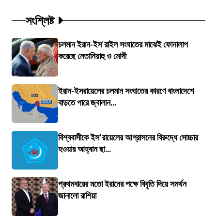
সংশ্লিষ্ট
চলমান ইরান-ইস'রাইল সংঘাতের মাঝেই ফোনালাপ
করেছে নেতানিয়াহু ও মোদী
ইরান-ইসরায়েলের চলমান সংঘাতের কারণে বাংলাদেশে
বাড়তে পারে জ্বালান...
বিশ্ববাসীকে ইস'রায়েলের আগ্রাসনের বিরুদ্ধে সোচ্চার
হওয়ার আহ্বান ছা...
প্রথমবারের মতো ইরানের পক্ষে বিবৃতি দিয়ে সমর্থন
জানালো রাশিয়া