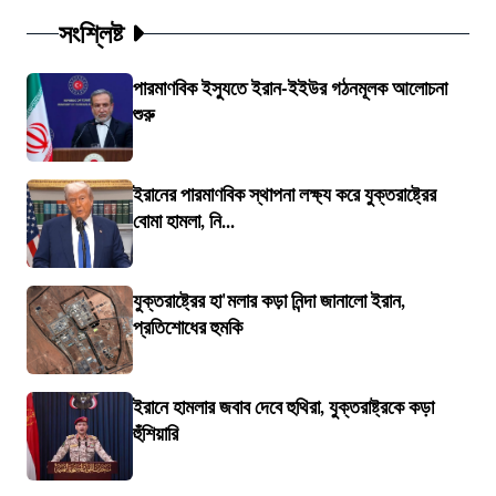
সংশ্লিষ্ট
পারমাণবিক ইস্যুতে ইরান-ইইউর গঠনমূলক আলোচনা
শুরু
ইরানের পারমাণবিক স্থাপনা লক্ষ্য করে যুক্তরাষ্ট্রের
বোমা হামলা, নি...
যুক্তরাষ্ট্রের হা'মলার কড়া নিন্দা জানালো ইরান,
প্রতিশোধের হুমকি
ইরানে হামলার জবাব দেবে হুথিরা, যুক্তরাষ্ট্রকে কড়া
হুঁশিয়ারি