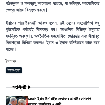
গঠনমূলক ও ফলপ্রসূ আলোচনা হয়েছে, যা ভবিষ্যৎ সহযোগিতার
ক্ষেত্র আরও বিস্তৃত করবে।
ইরানের পররাষ্ট্রমন্ত্রী আরও বলেন, দুই দেশের সহযোগিতা শুধু
কূটনৈতিক পর্যায়েই সীমাবদ্ধ নয়। আঞ্চলিক বিভিন্ন ইস্যুতে
সমন্বিত অবস্থান, অর্থনৈতিক সহযোগিতা জোরদার এবং সীমান্ত
নিরাপত্তা নিশ্চিত করতেও ইরান ও ইরাক ঘনিষ্ঠভাবে কাজ করে
যাচ্ছে।
ট্যাগসমূহ:
ইরাক-ইরান
সংশ্লিষ্ট
চলমান ইরান-ইস'রাইল সংঘাতের মাঝেই ফোনালাপ
করেছে নেতানিয়াহু ও মোদী