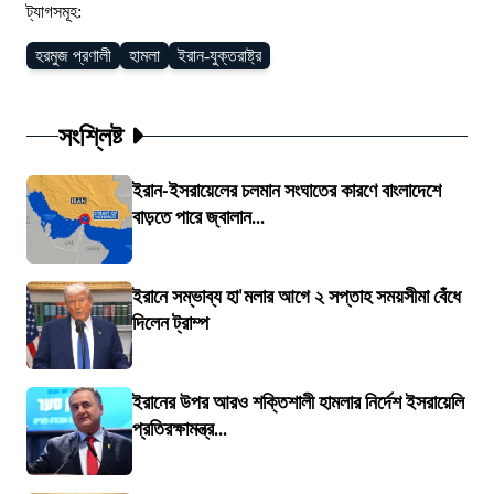
ট্যাগসমূহ:
হরমুজ প্রণালী
হামলা
ইরান-যুক্তরাষ্ট্র
সংশ্লিষ্ট
ইরান-ইসরায়েলের চলমান সংঘাতের কারণে বাংলাদেশে
বাড়তে পারে জ্বালান...
ইরানে সম্ভাব্য হা'মলার আগে ২ সপ্তাহ সময়সীমা বেঁধে
দিলেন ট্রাম্প
ইরানের উপর আরও শক্তিশালী হামলার নির্দেশ ইসরায়েলি
প্রতিরক্ষামন্ত্র...