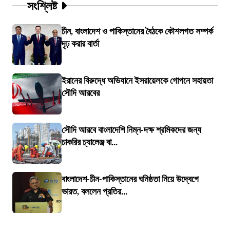
সংশ্লিষ্ট
চীন, বাংলাদেশ ও পাকিস্তানের বৈঠকে কৌশলগত সম্পর্ক
দৃঢ় করার বার্তা
ইরানের বিরুদ্ধে অভিযানে ইসরায়েলকে গোপনে সহায়তা
সৌদি আরবের
সৌদি আরবে বাংলাদেশি নিম্ন-দক্ষ শ্রমিকদের জন্য
চাকরির চ্যালেঞ্জ বা...
বাংলাদেশ-চীন-পাকিস্তানের ঘনিষ্ঠতা নিয়ে উদ্বেগে
ভারত, বললেন প্রতির...