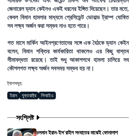
সামরিক উপদেষ্টা এবং জয়েন্ট চিফস অব স্টাফের চেয়ারম্যান
জেনারেল ড্যান কেইনও একই ধরনের ইঙ্গিত দিয়েছেন। তার মতে,
কেবল বিমান হামলার মাধ্যমে প্রেসিডেন্ট ডোনাল্ড ট্রাম্প ঘোষিত
সব লক্ষ্য অর্জন করা সম্ভব নাও হতে পারে।
গত মাসে মার্কিন আইনপ্রণেতাদের সঙ্গে এক বৈঠকে ড্যান কেইন
বলেন, বিমান শক্তির কার্যকারিতা থাকলেও এর কিছু বাস্তব
সীমাবদ্ধতা রয়েছে। তাই শুধু আকাশপথে হামলা চালিয়ে সব
কৌশলগত লক্ষ্য অর্জন সবসময় সম্ভব হয় না।
ট্যাগসমূহ:
ইরান
যুক্তরাষ্ট্র
সিআইএ
সংশ্লিষ্ট
চলমান ইরান-ইস'রাইল সংঘাতের মাঝেই ফোনালাপ