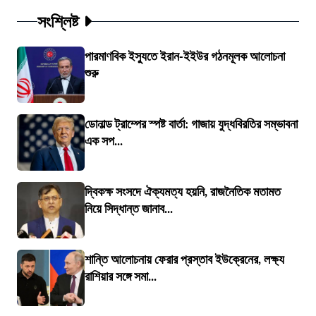
সংশ্লিষ্ট
পারমাণবিক ইস্যুতে ইরান-ইইউর গঠনমূলক আলোচনা
শুরু
ডোনাল্ড ট্রাম্পের স্পষ্ট বার্তা: গাজায় যুদ্ধবিরতির সম্ভাবনা
এক সপ...
দ্বিকক্ষ সংসদে ঐক্যমত্য হয়নি, রাজনৈতিক মতামত
নিয়ে সিদ্ধান্ত জানাব...
শান্তি আলোচনায় ফেরার প্রস্তাব ইউক্রেনের, লক্ষ্য
রাশিয়ার সঙ্গে সমা...