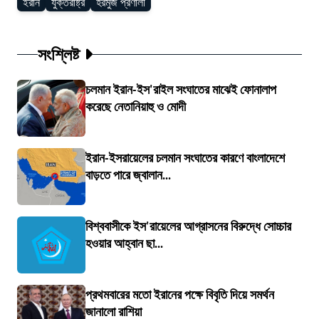
ইরান
যুক্তরাষ্ট্র
হরমুজ প্রণালী
সংশ্লিষ্ট
চলমান ইরান-ইস'রাইল সংঘাতের মাঝেই ফোনালাপ
করেছে নেতানিয়াহু ও মোদী
ইরান-ইসরায়েলের চলমান সংঘাতের কারণে বাংলাদেশে
বাড়তে পারে জ্বালান...
বিশ্ববাসীকে ইস'রায়েলের আগ্রাসনের বিরুদ্ধে সোচ্চার
হওয়ার আহ্বান ছা...
প্রথমবারের মতো ইরানের পক্ষে বিবৃতি দিয়ে সমর্থন
জানালো রাশিয়া