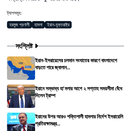
ট্যাগসমূহ:
হরমুজ প্রণালী
হামলা
ইরান-যুক্তরাষ্ট্র
সংশ্লিষ্ট
ইরান-ইসরায়েলের চলমান সংঘাতের কারণে বাংলাদেশে
বাড়তে পারে জ্বালান...
ইরানে সম্ভাব্য হা'মলার আগে ২ সপ্তাহ সময়সীমা বেঁধে
দিলেন ট্রাম্প
ইরানের উপর আরও শক্তিশালী হামলার নির্দেশ ইসরায়েলি
প্রতিরক্ষামন্ত্র...