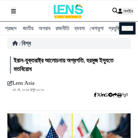
লগইন
প্রচ্ছদ
জাতীয়
অপরাধ
রাজনীতি
ব্যবসা
খেলাধুলা
প্রযুক্তি
বিশ্ব
ENG
বিশ্ব
/
ইরান-যুক্তরাষ্ট্র আলোচনায় অগ্রগতি, হরমুজ ইস্যুতে
মতবিরোধ
Lens Asia
২৪ মে, ২০২৬ দুপুর ১২:২০
প্রিন্ট