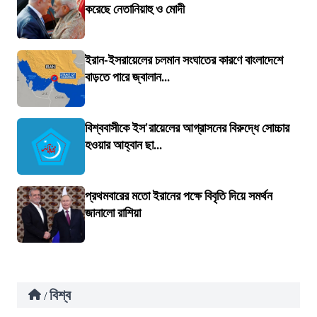
করেছে নেতানিয়াহু ও মোদী
ইরান-ইসরায়েলের চলমান সংঘাতের কারণে বাংলাদেশে
বাড়তে পারে জ্বালান...
বিশ্ববাসীকে ইস'রায়েলের আগ্রাসনের বিরুদ্ধে সোচ্চার
হওয়ার আহ্বান ছা...
প্রথমবারের মতো ইরানের পক্ষে বিবৃতি দিয়ে সমর্থন
জানালো রাশিয়া
বিশ্ব
/