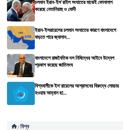
চলমান ইরান-ইস'রাইল সংঘাতের মাঝেই ফোনালাপ
করেছে নেতানিয়াহু ও মোদী
ইরান-ইসরায়েলের চলমান সংঘাতের কারণে বাংলাদেশে
বাড়তে পারে জ্বালান...
বাংলাদেশে রাজনৈতিক দল নিষিদ্ধের আইনে উদ্বেগ
প্রকাশ করেছে জাতিসংঘ
বিশ্ববাসীকে ইস'রায়েলের আগ্রাসনের বিরুদ্ধে সোচ্চার
হওয়ার আহ্বান ছা...
বিশ্ব
/