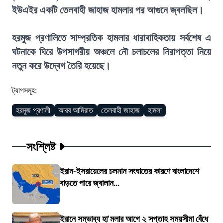
ইউএইর একটি তেলবাহী জাহাজ হামলার পর আগুনে জ্বলছিল।
হরমুজ প্রণালিতে সাম্প্রতিক হামলার ধারাবাহিকতায় সর্বশেষ এ
ঘটনাকে ঘিরে উপসাগরীয় অঞ্চলে নৌ চলাচলের নিরাপত্তা নিয়ে
নতুন করে উদ্বেগ তৈরি হয়েছে।
ট্যাগসমূহ:
হরমুজ প্রণালী
আরব আমিরাত
তেলবাহী জাহাজ
হামলা
সংশ্লিষ্ট
ইরান-ইসরায়েলের চলমান সংঘাতের কারণে বাংলাদেশে
বাড়তে পারে জ্বালান...
ইরানে সম্ভাব্য হা'মলার আগে ২ সপ্তাহ সময়সীমা বেঁধে