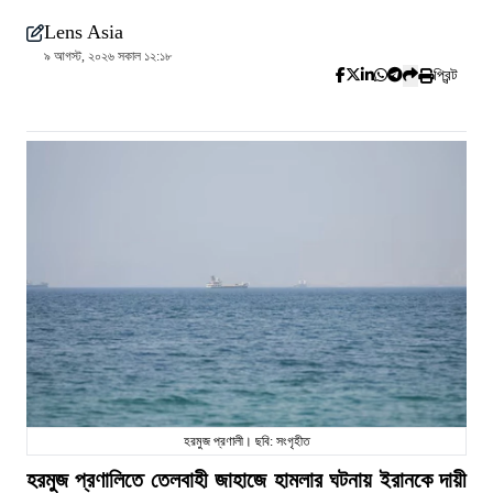
Lens Asia
৯ আগস্ট, ২০২৬ সকাল ১২:১৮
প্রিন্ট
হরমুজ প্রণালী। ছবি: সংগৃহীত
হরমুজ প্রণালিতে তেলবাহী জাহাজে হামলার ঘটনায় ইরানকে দায়ী