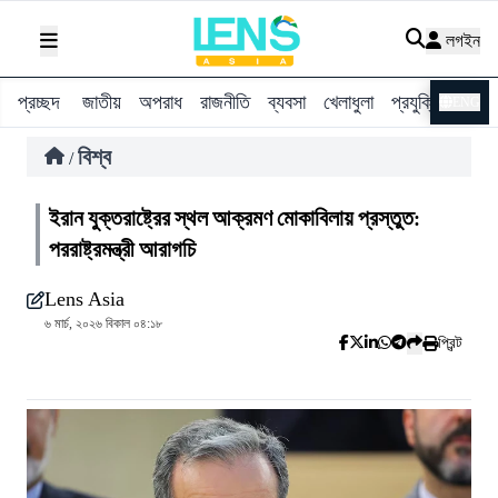
লগইন
প্রচ্ছদ
জাতীয়
অপরাধ
রাজনীতি
ব্যবসা
খেলাধুলা
প্রযুক্তি
বিশ্ব
ENG
বিশ্ব
/
ইরান যুক্তরাষ্ট্রের স্থল আক্রমণ মোকাবিলায় প্রস্তুত:
পররাষ্ট্রমন্ত্রী আরাগচি
Lens Asia
৬ মার্চ, ২০২৬ বিকাল ০৪:১৮
প্রিন্ট