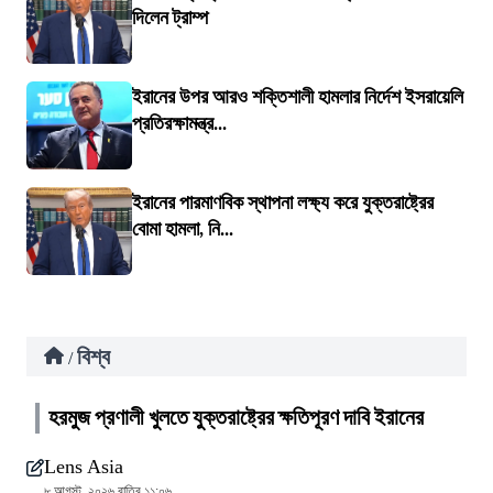
দিলেন ট্রাম্প
ইরানের উপর আরও শক্তিশালী হামলার নির্দেশ ইসরায়েলি
প্রতিরক্ষামন্ত্র...
ইরানের পারমাণবিক স্থাপনা লক্ষ্য করে যুক্তরাষ্ট্রের
বোমা হামলা, নি...
বিশ্ব
/
হরমুজ প্রণালী খুলতে যুক্তরাষ্ট্রের ক্ষতিপূরণ দাবি ইরানের
Lens Asia
৮ আগস্ট, ২০২৬ রাত্রি ১১:০৬