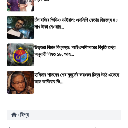
চাঁদাবাজির ভিডিও ভাইরাল: এনসিপি নেতার বিরুদ্ধে ৪৮
লাখ টাকা নেওয়ার...
উত্তরা বিমান বিধ্বস্ত: আইএসপিআরের বিবৃতি তথ্য
অনুযায়ী নিহত ১৮, আহ...
হাসিনার শাসনের শেষ মুহূর্তের ভয়ংকর চিত্র উঠে এসেছে
আল জাজিরার ভি...
বিশ্ব
/