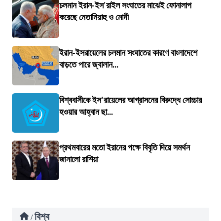
চলমান ইরান-ইস'রাইল সংঘাতের মাঝেই ফোনালাপ
করেছে নেতানিয়াহু ও মোদী
ইরান-ইসরায়েলের চলমান সংঘাতের কারণে বাংলাদেশে
বাড়তে পারে জ্বালান...
বিশ্ববাসীকে ইস'রায়েলের আগ্রাসনের বিরুদ্ধে সোচ্চার
হওয়ার আহ্বান ছা...
প্রথমবারের মতো ইরানের পক্ষে বিবৃতি দিয়ে সমর্থন
জানালো রাশিয়া
বিশ্ব
/