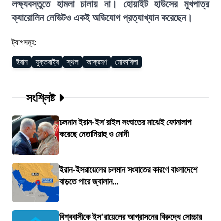
লক্ষ্যবস্তুতে হামলা চালায় না। হোয়াইট হাউসের মুখপাত্র
ক্যারোলিন লেভিটও একই অভিযোগ প্রত্যাখ্যান করেছেন।
ট্যাগসমূহ:
ইরান
যুক্তরাষ্ট্র
স্থল
আক্রমণ
মোকাবিলা
সংশ্লিষ্ট
চলমান ইরান-ইস'রাইল সংঘাতের মাঝেই ফোনালাপ
করেছে নেতানিয়াহু ও মোদী
ইরান-ইসরায়েলের চলমান সংঘাতের কারণে বাংলাদেশে
বাড়তে পারে জ্বালান...
বিশ্ববাসীকে ইস'রায়েলের আগ্রাসনের বিরুদ্ধে সোচ্চার