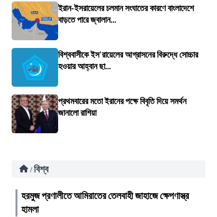
ইরান-ইসরায়েলের চলমান সংঘাতের কারণে বাংলাদেশে
বাড়তে পারে জ্বালান...
বিশ্ববাসীকে ইস'রায়েলের আগ্রাসনের বিরুদ্ধে সোচ্চার
হওয়ার আহ্বান ছা...
প্রথমবারের মতো ইরানের পক্ষে বিবৃতি দিয়ে সমর্থন
জানালো রাশিয়া
বিশ্ব
/
হরমুজ প্রণালীতে আমিরাতের তেলবাহী জাহাজে ক্ষেপণাস্ত্র
হামলা