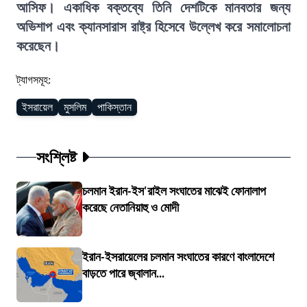
আসিফ। একাধিক বক্তব্যে তিনি দেশটিকে মানবতার জন্য
অভিশাপ এবং ক্যানসারাস রাষ্ট্র হিসেবে উল্লেখ করে সমালোচনা
করেছেন।
ট্যাগসমূহ:
ইসরায়েল
মুসলিম
পাকিস্তান
সংশ্লিষ্ট
চলমান ইরান-ইস'রাইল সংঘাতের মাঝেই ফোনালাপ
করেছে নেতানিয়াহু ও মোদী
ইরান-ইসরায়েলের চলমান সংঘাতের কারণে বাংলাদেশে
বাড়তে পারে জ্বালান...