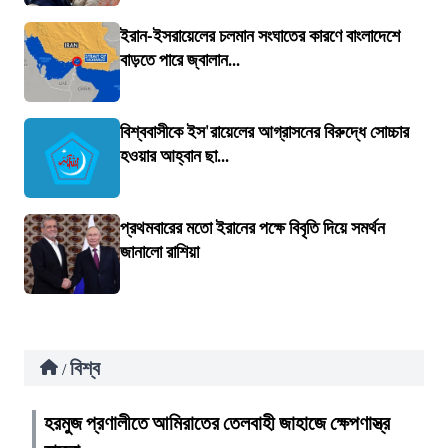
ইরান-ইসরায়েলের চলমান সংঘাতের কারণে বাংলাদেশে
বাড়তে পারে জ্বালান...
বিশ্ববাসীকে ইস'রায়েলের আগ্রাসনের বিরুদ্ধে সোচ্চার
হওয়ার আহ্বান ছা...
প্রথমবারের মতো ইরানের পক্ষে বিবৃতি দিয়ে সমর্থন
জানালো রাশিয়া
বিশ্ব
/
হরমুজ প্রণালীতে আমিরাতের তেলবাহী জাহাজে ক্ষেপণাস্ত্র