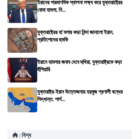
ইরানের পারমাণবিক স্থাপনা লক্ষ্য করে যুক্তরাষ্ট্রের
বোমা হামলা, নি...
যুক্তরাষ্ট্রের হা'মলার কড়া নিন্দা জানালো ইরান,
প্রতিশোধের হুমকি
ইরানে হামলার জবাব দেবে হুথিরা, যুক্তরাষ্ট্রকে কড়া
হুঁশিয়ারি
যুক্তরাষ্ট্র-ইরান উত্তেজনায় হরমুজ প্রণালী বন্ধের
সিদ্ধান্ত, পার্ল...
বিশ্ব
/