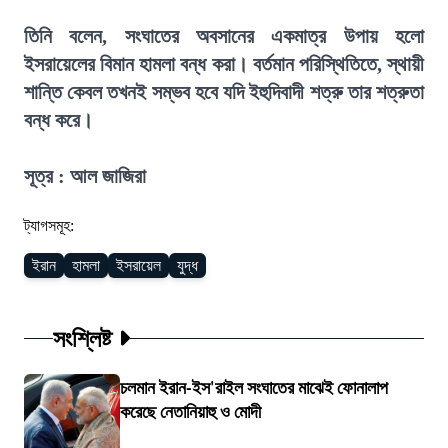
তিনি বলেন, সংঘাতের অবসানের একমাত্র উপায় হলো
ইসরায়েলের বিমান হামলা বন্ধ করা। বর্তমান পরিস্থিতিতে, স্থায়ী
শান্তি কেবল তখনই সম্ভব হবে যদি ইহুদিবাদী শত্রু তার শত্রুতা
বন্ধ করে।
সূত্র : আল জাজিরা
ট্যাগসমূহ:
ইরান
হামলা
ইসরায়েল
যুদ্ধ
সংশ্লিষ্ট
চলমান ইরান-ইস'রাইল সংঘাতের মাঝেই ফোনালাপ
করেছে নেতানিয়াহু ও মোদী