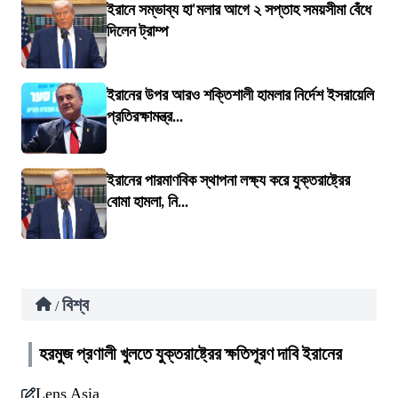
ইরানে সম্ভাব্য হা'মলার আগে ২ সপ্তাহ সময়সীমা বেঁধে
দিলেন ট্রাম্প
ইরানের উপর আরও শক্তিশালী হামলার নির্দেশ ইসরায়েলি
প্রতিরক্ষামন্ত্র...
ইরানের পারমাণবিক স্থাপনা লক্ষ্য করে যুক্তরাষ্ট্রের
বোমা হামলা, নি...
বিশ্ব
/
হরমুজ প্রণালী খুলতে যুক্তরাষ্ট্রের ক্ষতিপূরণ দাবি ইরানের
Lens Asia