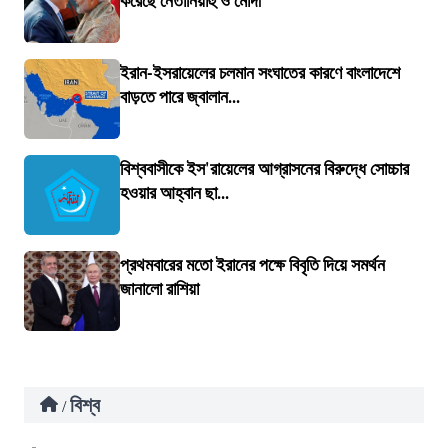
করেছে নেতানিয়াহু ও মোদী
ইরান-ইসরায়েলের চলমান সংঘাতের কারণে বাংলাদেশে
বাড়তে পারে জ্বালান...
বিশ্ববাসীকে ইস'রায়েলের আগ্রাসনের বিরুদ্ধে সোচ্চার
হওয়ার আহ্বান ছা...
প্রথমবারের মতো ইরানের পক্ষে বিবৃতি দিয়ে সমর্থন
জানালো রাশিয়া
বিশ্ব
/