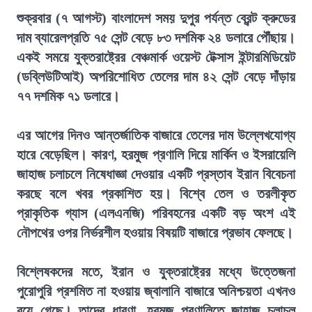
শুক্রবার (৭ আগস্ট) বাংলাদেশ সময় দুপুর পর্যন্ত ব্রেন্ট ক্রুডের
দাম ব্যারেলপ্রতি ৭৫ সেন্ট বেড়ে ৮৩ দশমিক ২৪ ডলারে পৌঁছায়।
একই সময়ে যুক্তরাষ্ট্রের বেঞ্চমার্ক ওয়েস্ট টেক্সাস ইন্টারমিডিয়েট
(ডব্লিউটিআই) অপরিশোধিত তেলের দাম ৪২ সেন্ট বেড়ে দাঁড়ায়
৭৭ দশমিক ৭১ ডলারে।
এর আগের দিনও আন্তর্জাতিক বাজারে তেলের দাম উল্লেখযোগ্য
হারে বেড়েছিল। কারণ, হরমুজ প্রণালি দিয়ে মার্কিন ও ইসরায়েলি
জাহাজ চলাচলে নিষেধাজ্ঞা দেওয়ার একটি প্রস্তাব ইরান বিবেচনা
করছে বলে খবর প্রকাশিত হয়। বিশ্বে তেল ও তরলীকৃত
প্রাকৃতিক গ্যাস (এলএনজি) পরিবহনের একটি বড় অংশ এই
নৌপথের ওপর নির্ভরশীল হওয়ায় বিষয়টি বাজারে প্রভাব ফেলছে।
বিশ্লেষকদের মতে, ইরান ও যুক্তরাষ্ট্রের মধ্যে উত্তেজনা
পুরোপুরি প্রশমিত না হওয়ায় জ্বালানি বাজারে অনিশ্চয়তা এখনও
রয়ে গেছে। তাদের ধারণা, হরমুজ প্রণালিতে জাহাজ চলাচল