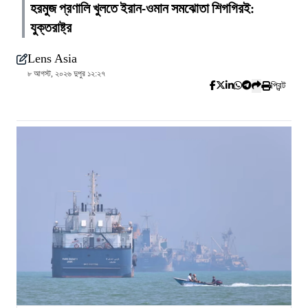
হরমুজ প্রণালি খুলতে ইরান-ওমান সমঝোতা শিগগিরই:
যুক্তরাষ্ট্র
Lens Asia
৮ আগস্ট, ২০২৬ দুপুর ১২:২৭
প্রিন্ট