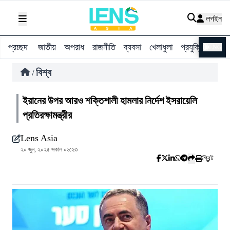
লগইন
প্রচ্ছদ
জাতীয়
অপরাধ
রাজনীতি
ব্যবসা
খেলাধুলা
প্রযুক্তি
বিশ্ব
ENG
বিশ্ব
/
ইরানের উপর আরও শক্তিশালী হামলার নির্দেশ ইসরায়েলি
প্রতিরক্ষামন্ত্রীর
Lens Asia
২০ জুন, ২০২৫ সকাল ০৬:২৩
প্রিন্ট