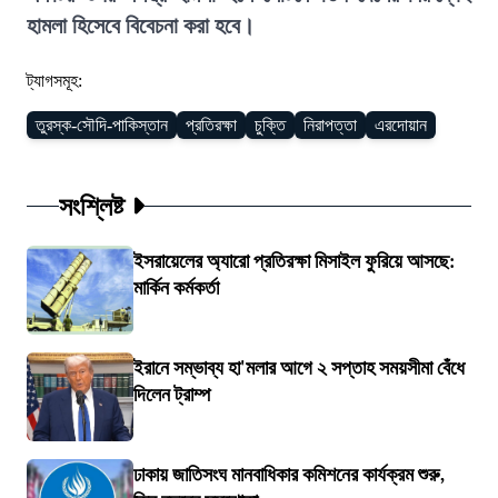
হামলা হিসেবে বিবেচনা করা হবে।
ট্যাগসমূহ:
তুরস্ক-সৌদি-পাকিস্তান
প্রতিরক্ষা
চুক্তি
নিরাপত্তা
এরদোয়ান
সংশ্লিষ্ট
ইসরায়েলের অ্যারো প্রতিরক্ষা মিসাইল ফুরিয়ে আসছে:
মার্কিন কর্মকর্তা
ইরানে সম্ভাব্য হা'মলার আগে ২ সপ্তাহ সময়সীমা বেঁধে
দিলেন ট্রাম্প
ঢাকায় জাতিসংঘ মানবাধিকার কমিশনের কার্যক্রম শুরু,