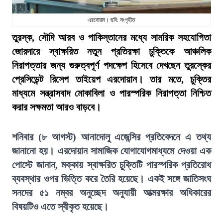
এরদোয়ান। ছবি: সংগৃহীত
তুরস্ক, সৌদি আরব ও পাকিস্তানের মধ্যে সামরিক সহযোগিতা
জোরদারে স্বাক্ষরিত নতুন প্রতিরক্ষা চুক্তিকে আঞ্চলিক
নিরাপত্তার জন্য গুরুত্বপূর্ণ পদক্ষেপ হিসেবে দেখছেন তুরস্কের
প্রেসিডেন্ট রিসেপ তাইয়েপ এরদোয়ান। তার মতে, চুক্তির
মাধ্যমে সন্ত্রাসবাদ মোকাবিলা ও পারস্পরিক নিরাপত্তা নিশ্চিত
করার সক্ষমতা আরও বাড়বে।
শনিবার (৮ আগস্ট) আনাদোলু এজেন্সির প্রতিবেদনে এ তথ্য
জানানো হয়। এরদোয়ান সামাজিক যোগাযোগমাধ্যমে দেওয়া এক
পোস্টে জানান, মক্কায় স্বাক্ষরিত চুক্তিটি পারস্পরিক প্রতিরোধ
ব্যবস্থার ওপর ভিত্তি করে তৈরি হয়েছে। একই সঙ্গে জাতিসংঘ
সনদের ৫১ নম্বর অনুচ্ছেদ অনুযায়ী আত্মরক্ষার অধিকারের
বিষয়টিও এতে স্বীকৃত হয়েছে।