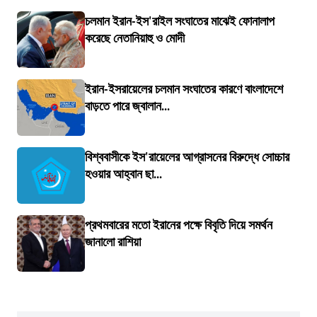
চলমান ইরান-ইস'রাইল সংঘাতের মাঝেই ফোনালাপ
করেছে নেতানিয়াহু ও মোদী
ইরান-ইসরায়েলের চলমান সংঘাতের কারণে বাংলাদেশে
বাড়তে পারে জ্বালান...
বিশ্ববাসীকে ইস'রায়েলের আগ্রাসনের বিরুদ্ধে সোচ্চার
হওয়ার আহ্বান ছা...
প্রথমবারের মতো ইরানের পক্ষে বিবৃতি দিয়ে সমর্থন
জানালো রাশিয়া