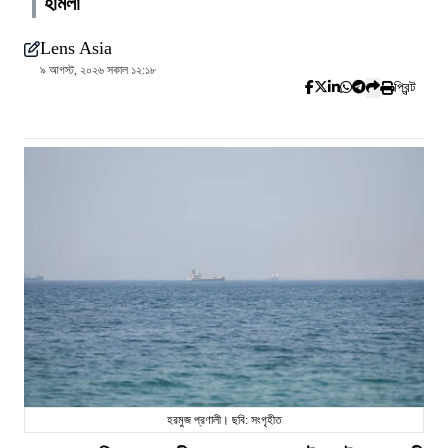
হামলা
Lens Asia
৯ আগস্ট, ২০২৬ সকাল ১২:১৮
প্রিন্ট
হরমুজ প্রণালী। ছবি: সংগৃহীত