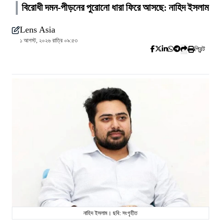
বিরোধী দমন-পীড়নের পুরোনো ধারা ফিরে আসছে: নাহিদ ইসলাম
Lens Asia
১ আগস্ট, ২০২৬ রাত্রি ০৯:৫৩
প্রিন্ট
নাহিদ ইসলাম। ছবি: সংগৃহীত