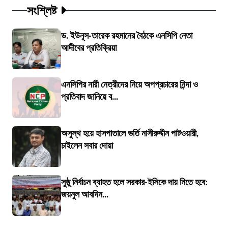
সংশ্লিষ্ট
ড. ইউনূস-তারেক রহমানের বৈঠকে এনসিপি নেতা
আদীবের প্রতিক্রিয়া
এনসিপির নারী নেত্রীদের নিয়ে অপপ্রচারের নিন্দা ও
প্রতিবাদ জানিয়ে ব...
অসুস্থ হয়ে হাসপাতালে ভর্তি নাসীরুদ্দীন পাটওয়ারী,
চাইলেন সবার দোয়া
সুষ্ঠু নির্বাচন ব্যাহত হলে সরকার-ইসিকে দায় নিতে হবে:
জয়নুল আবদিন...