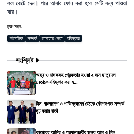
কল কেটে দেন। পরে আবার ফোন করা হলে সেটি বন্ধ পাওয়া
যায়।
ট্যাগসমূহ:
অনৈতিক
সম্পর্ক
জামায়াত নেতা
বহিষ্কার
সংশ্লিষ্ট
অস্ত্র ও মাদকসহ গ্রেফতার হওয়া ২ জন ছাত্রদল
নেতাকে বহিষ্কার করা হ...
চীন, বাংলাদেশ ও পাকিস্তানের বৈঠকে কৌশলগত সম্পর্ক
দৃঢ় করার বার্তা
কাতারের আমির ও প্রধানমন্ত্রীর জন্য আম ও লিচু