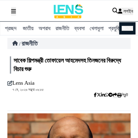
লগইন
প্রচ্ছদ
জাতীয়
অপরাধ
রাজনীতি
ব্যবসা
খেলাধুলা
প্রযুক্তি
বিশ্ব
ENG
রাজনীতি
/
সাবেক শিল্পমন্ত্রী তোফায়েল আহমেদসহ তিনজনের বিরুদ্ধে
বিচার শুরু
Lens Asia
৭ মে, ২০২৬ সন্ধ্যা ০৬:৫৫
প্রিন্ট