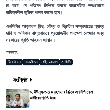
না করে, সে পরিবেশ নিশ্চিত করতে রাজনৈতিক দলগুলোকে
দায়িত্বশীল ভূমিকা পালন করতে হবে।
এনসিপির আহ্বায়ক হিন্দু, বৌদ্ধ ও খ্রিস্টান সম্প্রদায়ের ন্যায্য
দাবি ও অধিকার বাস্তবায়নে প্রয়োজনীয় পদক্ষেপ নেওয়ার জন্য
সরকারের প্রতি আহ্বান জানান।
ট্যাগসমূহ:
বিরোধী দল
দমন-পীড়ন
নাহিদ ইসলাম
এনসিপি
সংশ্লিষ্ট
ড. ইউনূস-তারেক রহমানের বৈঠকে এনসিপি নেতা
আদীবের প্রতিক্রিয়া