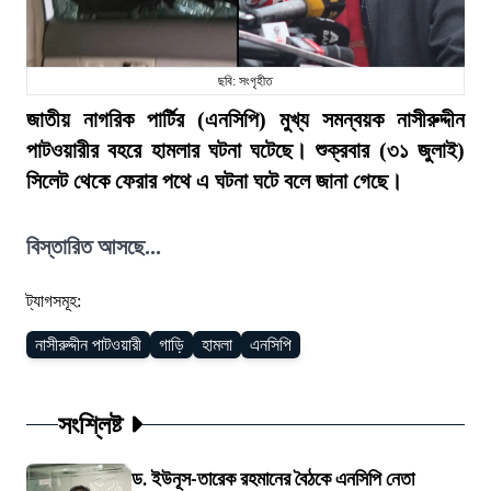
ছবি: সংগৃহীত
জাতীয় নাগরিক পার্টির (এনসিপি) মুখ্য সমন্বয়ক নাসীরুদ্দীন
পাটওয়ারীর বহরে হামলার ঘটনা ঘটেছে। শুক্রবার (৩১ জুলাই)
সিলেট থেকে ফেরার পথে এ ঘটনা ঘটে বলে জানা গেছে।
বিস্তারিত আসছে...
ট্যাগসমূহ:
নাসীরুদ্দীন পাটওয়ারী
গাড়ি
হামলা
এনসিপি
সংশ্লিষ্ট
ড. ইউনূস-তারেক রহমানের বৈঠকে এনসিপি নেতা