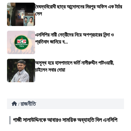
বৈষম্যবিরোধী ছাত্র আন্দোলনের মিরপুর অফিস এক টর্চার
সেল
এনসিপির নারী নেত্রীদের নিয়ে অপপ্রচারের নিন্দা ও
প্রতিবাদ জানিয়ে ব...
অসুস্থ হয়ে হাসপাতালে ভর্তি নাসীরুদ্দীন পাটওয়ারী,
চাইলেন সবার দোয়া
রাজনীতি
/
গাজী সালাউদ্দিনকে আবারও সাময়িক অব্যাহতি দিল এনসিপি