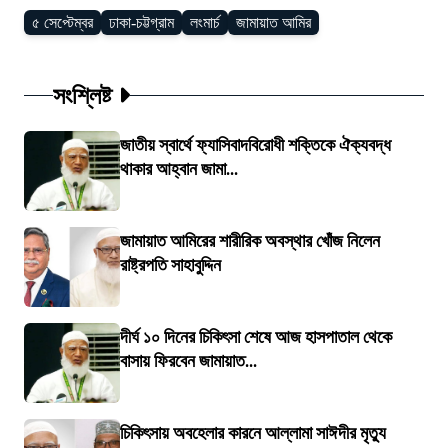
৫ সেপ্টেম্বর
ঢাকা-চট্টগ্রাম
লংমার্চ
জামায়াত আমির
সংশ্লিষ্ট
জাতীয় স্বার্থে ফ্যাসিবাদবিরোধী শক্তিকে ঐক্যবদ্ধ
থাকার আহ্বান জামা...
জামায়াত আমিরের শারীরিক অবস্থার খোঁজ নিলেন
রাষ্ট্রপতি সাহাবুদ্দিন
দীর্ঘ ১০ দিনের চিকিৎসা শেষে আজ হাসপাতাল থেকে
বাসায় ফিরবেন জামায়াত...
চিকিৎসায় অবহেলার কারনে আল্লামা সাঈদীর মৃত্যু