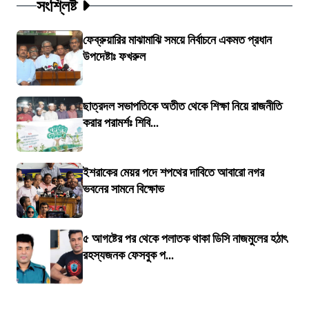
সংশ্লিষ্ট
ফেব্রুয়ারির মাঝামাঝি সময়ে নির্বাচনে একমত প্রধান
উপদেষ্টাঃ ফখরুল
ছাত্রদল সভাপতিকে অতীত থেকে শিক্ষা নিয়ে রাজনীতি
করার পরামর্শঃ শিবি...
ইশরাকের মেয়র পদে শপথের দাবিতে আবারো নগর
ভবনের সামনে বিক্ষোভ
৫ আগষ্টের পর থেকে পলাতক থাকা ডিসি নাজমুলের হঠাৎ
রহস্যজনক ফেসবুক প...