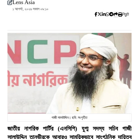
Lens Asia
১ আগস্ট, ২০২৬ সকাল ০৯:১০
প্রিন্ট
গাজী সালাউদ্দিন। ছবি: সংগৃহীত
জাতীয় নাগরিক পার্টির (এনসিপি) যুগ্ম সদস্য সচিব গাজী
সালাউদ্দিন তানভীরকে আবারও সাময়িকভাবে সাংগঠনিক দায়িত্ব