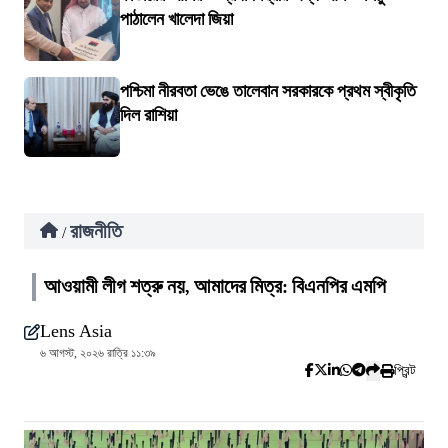
পাঠালেন খালেদা জিয়া
পশ্চিমা নীরবতা ভেঙে তালেবান সরকারকে প্রথম স্বীকৃতি
দিল রাশিয়া
রাজনীতি
/
আওয়ামী লীগ শত্রু নয়, আমাদের মিত্র: বিএনপির এমপি
Lens Asia
৬ আগস্ট, ২০২৬ রাত্রি ১১:৩৯
প্রিন্ট