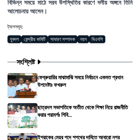
বিভিন্ন সময়ে মাঠে সরব উপস্থিতির কারণে দলীয় অঙ্গনে তিনি
আলোচনায় আসেন।
ট্যাগসমূহ:
যুবদল
কেন্দ্রীয় কমিটি
সাধারণ সম্পাদক
নয়ন
বিএনপি
সংশ্লিষ্ট
ফেব্রুয়ারির মাঝামাঝি সময়ে নির্বাচনে একমত প্রধান
উপদেষ্টাঃ ফখরুল
ছাত্রদল সভাপতিকে অতীত থেকে শিক্ষা নিয়ে রাজনীতি
করার পরামর্শঃ শিবি...
ইশরাকের মেয়র পদে শপথের দাবিতে আবারো নগর