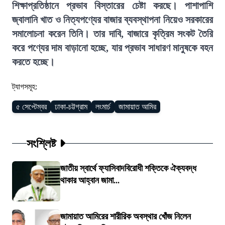
শিক্ষাপ্রতিষ্ঠানে প্রভাব বিস্তারের চেষ্টা করছে। পাশাপাশি
জ্বালানি খাত ও নিত্যপণ্যের বাজার ব্যবস্থাপনা নিয়েও সরকারের
সমালোচনা করেন তিনি। তার দাবি, বাজারে কৃত্রিম সংকট তৈরি
করে পণ্যের দাম বাড়ানো হচ্ছে, যার প্রভাব সাধারণ মানুষকে বহন
করতে হচ্ছে।
ট্যাগসমূহ:
৫ সেপ্টেম্বর
ঢাকা-চট্টগ্রাম
লংমার্চ
জামায়াত আমির
সংশ্লিষ্ট
জাতীয় স্বার্থে ফ্যাসিবাদবিরোধী শক্তিকে ঐক্যবদ্ধ
থাকার আহ্বান জামা...
জামায়াত আমিরের শারীরিক অবস্থার খোঁজ নিলেন