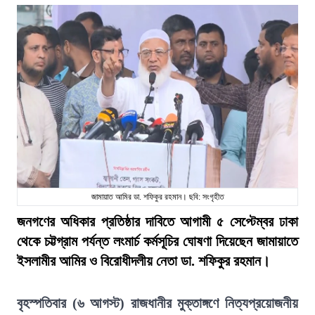
জামায়াত আমির ডা. শফিকুর রহমান। ছবি: সংগৃহীত
জনগণের অধিকার প্রতিষ্ঠার দাবিতে আগামী ৫ সেপ্টেম্বর ঢাকা
থেকে চট্টগ্রাম পর্যন্ত লংমার্চ কর্মসূচির ঘোষণা দিয়েছেন জামায়াতে
ইসলামীর আমির ও বিরোধীদলীয় নেতা ডা. শফিকুর রহমান।
বৃহস্পতিবার (৬ আগস্ট) রাজধানীর মুক্তাঙ্গণে নিত্যপ্রয়োজনীয়