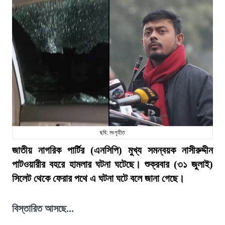
ছবি: সংগৃহীত
জাতীয় নাগরিক পার্টির (এনসিপি) মুখ্য সমন্বয়ক নাসীরুদ্দীন
পাটওয়ারীর বহরে হামলার ঘটনা ঘটেছে। শুক্রবার (৩১ জুলাই)
সিলেট থেকে ফেরার পথে এ ঘটনা ঘটে বলে জানা গেছে।
বিস্তারিত আসছে...