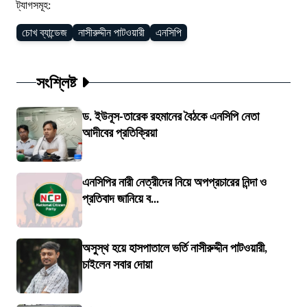
ট্যাগসমূহ:
চোখ ব্যান্ডেজ
নাসীরুদ্দীন পাটওয়ারী
এনসিপি
সংশ্লিষ্ট
ড. ইউনূস-তারেক রহমানের বৈঠকে এনসিপি নেতা
আদীবের প্রতিক্রিয়া
এনসিপির নারী নেত্রীদের নিয়ে অপপ্রচারের নিন্দা ও
প্রতিবাদ জানিয়ে ব...
অসুস্থ হয়ে হাসপাতালে ভর্তি নাসীরুদ্দীন পাটওয়ারী,
চাইলেন সবার দোয়া