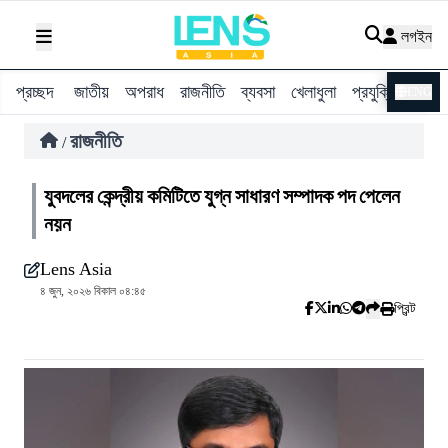
লগইন
প্রচ্ছদ
জাতীয়
অপরাধ
রাজনীতি
ব্যবসা
খেলাধুলা
প্রযুক্তি
বিশ্ব
ENG
রাজনীতি
/
যুবদলের কেন্দ্রীয় কমিটিতে যুগ্ন সাধারণ সম্পাদক পদ পেলেন
নয়ন
Lens Asia
৪ জুন, ২০২৬ বিকাল ০৪:৪৫
প্রিন্ট