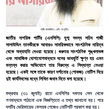
গাজী সালাউদ্দিন। ছবি: সংগৃহীত
জাতীয় নাগরিক পার্টির (এনসিপি) যুগ্ম সদস্য সচিব গাজী
সালাউদ্দিন তানভীরকে আবারও সাময়িকভাবে সাংগঠনিক দায়িত্ব
থেকে অব্যাহতি দেওয়া হয়েছে। গুরুতর সাংগঠনিক শৃঙ্খলাভঙ্গ
এবং সামাজিক যোগাযোগমাধ্যমে দলের ভাবমূর্তি ক্ষুণ্ন হয় এমন
মন্তব্য করার অভিযোগে তার বিরুদ্ধে এ সিদ্ধান্ত নেওয়া
হয়েছে। একই সঙ্গে তাকে কারণ দর্শানোর (শোকজ) নোটিশ দিয়ে
দুই কার্যদিবসের মধ্যে লিখিত জবাব দিতে বলা হয়েছে।
শুক্রবার (৩১ জুলাই) রাতে এনসিপির দফতর সেল থেকে
গণমাধ্যমে পাঠানো এক বিজ্ঞপ্তিতে এ তথ্য জানানো হয়। পরে
দলটির ভেরিফায়েড ফেসবুক পেজেও নোটিশটি প্রকাশ করা হয়।