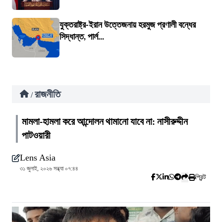
যুক্তরাষ্ট্র-ইরান উত্তেজনায় হরমুজ প্রণালী বন্ধের
সিদ্ধান্ত, পার্ল...
রাজনীতি
/
মামলা-হামলা করে আন্দোলন থামানো যাবে না: নাসীরুদ্দীন
পাটওয়ারী
Lens Asia
৩১ জুলাই, ২০২৬ সন্ধ্যা ০৭:৪৪
প্রিন্ট