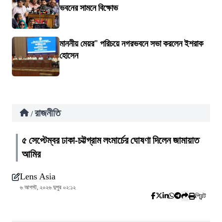
ভবনের সামনে বিক্ষোভ
মাননীয় মেয়র" পরিচয়ে নগরভবনে সভা করলেন ইশরাক
হোসেন
রাজনীতি
/
৫ সেপ্টেম্বর ঢাকা-চট্টগ্রাম লংমার্চের ঘোষণা দিলেন জামায়াত
আমির
Lens Asia
৬ আগস্ট, ২০২৬ দুপুর ০২:১২
প্রিন্ট