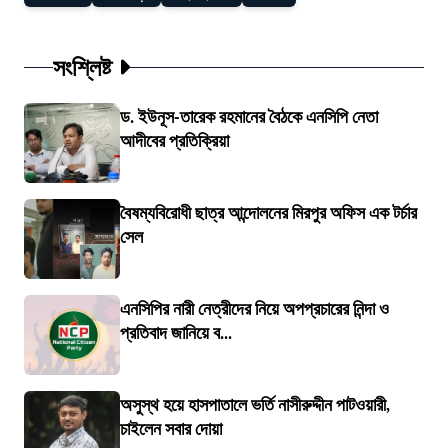
সংশ্লিষ্ট
ড. ইউনূস-তারেক রহমানের বৈঠকে এনসিপি নেতা
আদীবের প্রতিক্রিয়া
বৈষম্যবিরোধী ছাত্র আন্দোলনের মিরপুর অফিস এক টর্চার
সেল
এনসিপির নারী নেত্রীদের নিয়ে অপপ্রচারের নিন্দা ও
প্রতিবাদ জানিয়ে ব...
অসুস্থ হয়ে হাসপাতালে ভর্তি নাসীরুদ্দীন পাটওয়ারী,
চাইলেন সবার দোয়া