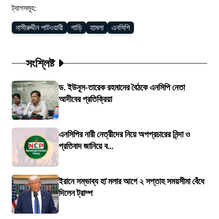
ট্যাগসমূহ:
নাসীরুদ্দীন পাটওয়ারী
গাড়ি
হামলা
এনসিপি
সংশ্লিষ্ট
ড. ইউনূস-তারেক রহমানের বৈঠকে এনসিপি নেতা
আদীবের প্রতিক্রিয়া
এনসিপির নারী নেত্রীদের নিয়ে অপপ্রচারের নিন্দা ও
প্রতিবাদ জানিয়ে ব...
ইরানে সম্ভাব্য হা'মলার আগে ২ সপ্তাহ সময়সীমা বেঁধে
দিলেন ট্রাম্প