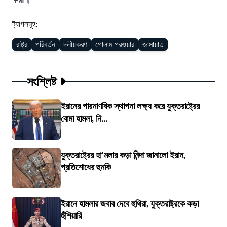
ট্যাগসমূহ:
রাষ্ট্র
পরিবর্তন
দলীয়করণ
গোলাম পরওয়ার
জামায়াত
সংশ্লিষ্ট
ইরানের পারমাণবিক স্থাপনা লক্ষ্য করে যুক্তরাষ্ট্রের
বোমা হামলা, নি...
যুক্তরাষ্ট্রের হা'মলার কড়া নিন্দা জানালো ইরান,
প্রতিশোধের হুমকি
ইরানে হামলার জবাব দেবে হুথিরা, যুক্তরাষ্ট্রকে কড়া
হুঁশিয়ারি