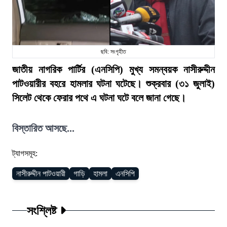
ছবি: সংগৃহীত
জাতীয় নাগরিক পার্টির (এনসিপি) মুখ্য সমন্বয়ক নাসীরুদ্দীন
পাটওয়ারীর বহরে হামলার ঘটনা ঘটেছে। শুক্রবার (৩১ জুলাই)
সিলেট থেকে ফেরার পথে এ ঘটনা ঘটে বলে জানা গেছে।
বিস্তারিত আসছে...
ট্যাগসমূহ:
নাসীরুদ্দীন পাটওয়ারী
গাড়ি
হামলা
এনসিপি
সংশ্লিষ্ট