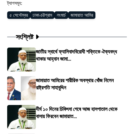
ট্যাগসমূহ:
৫ সেপ্টেম্বর
ঢাকা-চট্টগ্রাম
লংমার্চ
জামায়াত আমির
সংশ্লিষ্ট
জাতীয় স্বার্থে ফ্যাসিবাদবিরোধী শক্তিকে ঐক্যবদ্ধ
থাকার আহ্বান জামা...
জামায়াত আমিরের শারীরিক অবস্থার খোঁজ নিলেন
রাষ্ট্রপতি সাহাবুদ্দিন
দীর্ঘ ১০ দিনের চিকিৎসা শেষে আজ হাসপাতাল থেকে
বাসায় ফিরবেন জামায়াত...