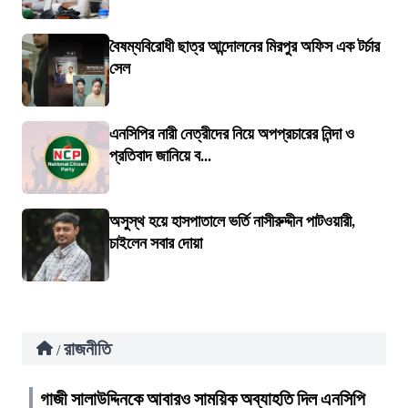
বৈষম্যবিরোধী ছাত্র আন্দোলনের মিরপুর অফিস এক টর্চার
সেল
এনসিপির নারী নেত্রীদের নিয়ে অপপ্রচারের নিন্দা ও
প্রতিবাদ জানিয়ে ব...
অসুস্থ হয়ে হাসপাতালে ভর্তি নাসীরুদ্দীন পাটওয়ারী,
চাইলেন সবার দোয়া
রাজনীতি
/
গাজী সালাউদ্দিনকে আবারও সাময়িক অব্যাহতি দিল এনসিপি