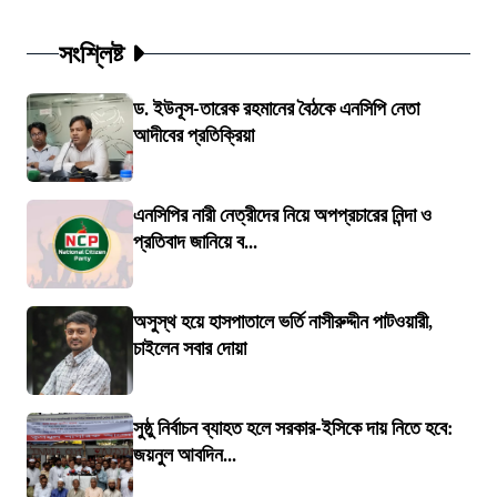
সংশ্লিষ্ট
ড. ইউনূস-তারেক রহমানের বৈঠকে এনসিপি নেতা
আদীবের প্রতিক্রিয়া
এনসিপির নারী নেত্রীদের নিয়ে অপপ্রচারের নিন্দা ও
প্রতিবাদ জানিয়ে ব...
অসুস্থ হয়ে হাসপাতালে ভর্তি নাসীরুদ্দীন পাটওয়ারী,
চাইলেন সবার দোয়া
সুষ্ঠু নির্বাচন ব্যাহত হলে সরকার-ইসিকে দায় নিতে হবে:
জয়নুল আবদিন...