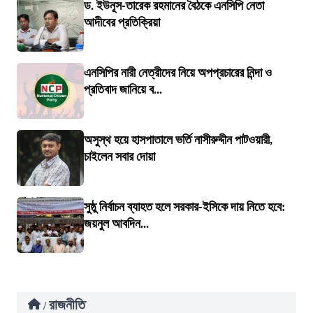
ড. ইউনূস-তারেক রহমানের বৈঠকে এনসিপি নেতা
আদীবের প্রতিক্রিয়া
এনসিপির নারী নেত্রীদের নিয়ে অপপ্রচারের নিন্দা ও
প্রতিবাদ জানিয়ে ব...
অসুস্থ হয়ে হাসপাতালে ভর্তি নাসীরুদ্দীন পাটওয়ারী,
চাইলেন সবার দোয়া
সুষ্ঠু নির্বাচন ব্যাহত হলে সরকার-ইসিকে দায় নিতে হবে:
জয়নুল আবদিন...
রাজনীতি
/