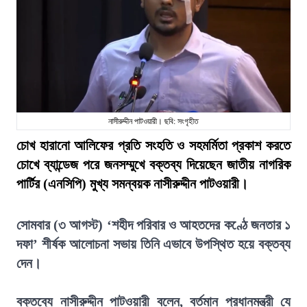
নাসীরুদ্দীন পাটওয়ারী। ছবি: সংগৃহীত
চোখ হারানো আলিফের প্রতি সংহতি ও সহমর্মিতা প্রকাশ করতে
চোখে ব্যান্ডেজ পরে জনসম্মুখে বক্তব্য দিয়েছেন জাতীয় নাগরিক
পার্টির (এনসিপি) মুখ্য সমন্বয়ক নাসীরুদ্দীন পাটওয়ারী।
সোমবার (৩ আগস্ট) ‘শহীদ পরিবার ও আহতদের কণ্ঠে জনতার ১
দফা’ শীর্ষক আলোচনা সভায় তিনি এভাবে উপস্থিত হয়ে বক্তব্য
দেন।
বক্তব্যে নাসীরুদ্দীন পাটওয়ারী বলেন, বর্তমান প্রধানমন্ত্রী যে