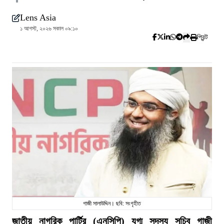
Lens Asia
১ আগস্ট, ২০২৬ সকাল ০৯:১০
প্রিন্ট
গাজী সালাউদ্দিন। ছবি: সংগৃহীত
জাতীয় নাগরিক পার্টির (এনসিপি) যুগ্ম সদস্য সচিব গাজী