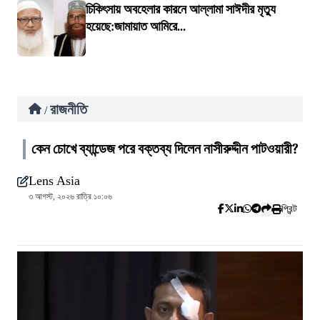
চিকিৎসায় অবহেলার কারনে আল্লামা সাঈদীর মৃত্যু
হয়েছে:জামায়াত আমিরে...
রাজনীতি
/
কেন চোখে ব্যান্ডেজ পরে বক্তব্য দিলেন নাসীরুদ্দীন পাটওয়ারী?
Lens Asia
৩ আগস্ট, ২০২৬ রাত্রি ১০:০৬
প্রিন্ট