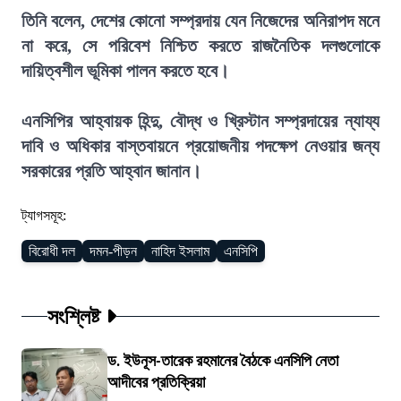
তিনি বলেন, দেশের কোনো সম্প্রদায় যেন নিজেদের অনিরাপদ মনে
না করে, সে পরিবেশ নিশ্চিত করতে রাজনৈতিক দলগুলোকে
দায়িত্বশীল ভূমিকা পালন করতে হবে।
এনসিপির আহ্বায়ক হিন্দু, বৌদ্ধ ও খ্রিস্টান সম্প্রদায়ের ন্যায্য
দাবি ও অধিকার বাস্তবায়নে প্রয়োজনীয় পদক্ষেপ নেওয়ার জন্য
সরকারের প্রতি আহ্বান জানান।
ট্যাগসমূহ:
বিরোধী দল
দমন-পীড়ন
নাহিদ ইসলাম
এনসিপি
সংশ্লিষ্ট
ড. ইউনূস-তারেক রহমানের বৈঠকে এনসিপি নেতা
আদীবের প্রতিক্রিয়া