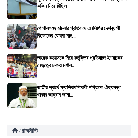
কফিন নিয়ে মিছিল
গোপালগঞ্জে হামলার প্রতিবাদে এনসিপির দেশব্যাপী
বিক্ষোভের ঘোষণা নাহ...
তারেক রহমানকে নিয়ে কটূক্তির প্রতিবাদে ইশরাকের
নেতৃত্বে ঢাকায় মশাল...
জাতীয় স্বার্থে ফ্যাসিবাদবিরোধী শক্তিকে ঐক্যবদ্ধ
থাকার আহ্বান জামা...
রাজনীতি
/