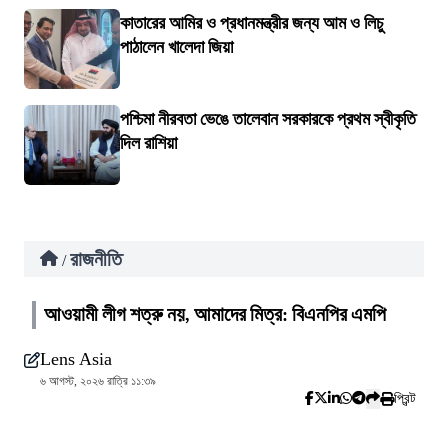
কাতারের আমির ও প্রধানমন্ত্রীর জন্য আম ও লিচু
পাঠালেন খালেদা জিয়া
পশ্চিমা নীরবতা ভেঙে তালেবান সরকারকে প্রথম স্বীকৃতি
দিল রাশিয়া
রাজনীতি
/
আওয়ামী লীগ শত্রু নয়, আমাদের মিত্র: বিএনপির এমপি
Lens Asia
৬ আগস্ট, ২০২৬ রাত্রি ১১:৩৯
প্রিন্ট