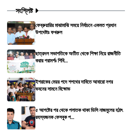
সংশ্লিষ্ট
ফেব্রুয়ারির মাঝামাঝি সময়ে নির্বাচনে একমত প্রধান
উপদেষ্টাঃ ফখরুল
ছাত্রদল সভাপতিকে অতীত থেকে শিক্ষা নিয়ে রাজনীতি
করার পরামর্শঃ শিবি...
ইশরাকের মেয়র পদে শপথের দাবিতে আবারো নগর
ভবনের সামনে বিক্ষোভ
৫ আগষ্টের পর থেকে পলাতক থাকা ডিসি নাজমুলের হঠাৎ
রহস্যজনক ফেসবুক প...