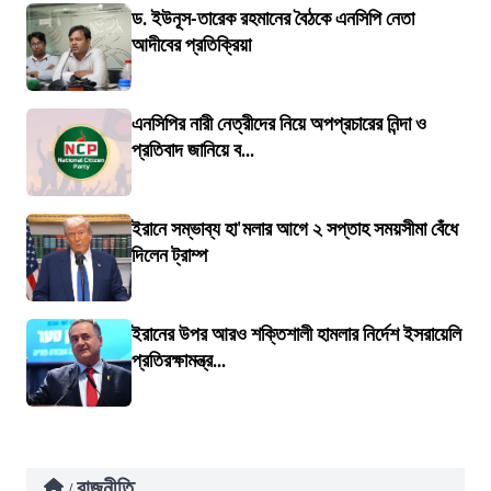
ড. ইউনূস-তারেক রহমানের বৈঠকে এনসিপি নেতা
আদীবের প্রতিক্রিয়া
এনসিপির নারী নেত্রীদের নিয়ে অপপ্রচারের নিন্দা ও
প্রতিবাদ জানিয়ে ব...
ইরানে সম্ভাব্য হা'মলার আগে ২ সপ্তাহ সময়সীমা বেঁধে
দিলেন ট্রাম্প
ইরানের উপর আরও শক্তিশালী হামলার নির্দেশ ইসরায়েলি
প্রতিরক্ষামন্ত্র...
রাজনীতি
/