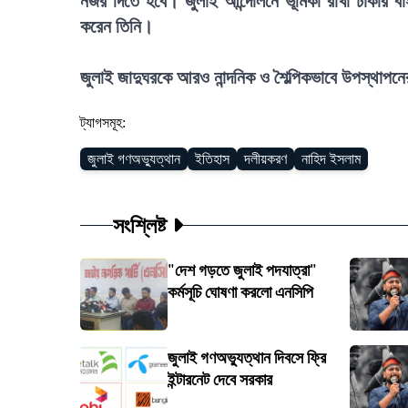
নজর দিতে হবে। জুলাই আন্দোলনে ভূমিকা রাখা ঢাকার ব
করেন তিনি।
জুলাই জাদুঘরকে আরও নান্দনিক ও শৈল্পিকভাবে উপস্থাপ
ট্যাগসমূহ:
জুলাই গণঅভ্যুত্থান
ইতিহাস
দলীয়করণ
নাহিদ ইসলাম
সংশ্লিষ্ট
"দেশ গড়তে জুলাই পদযাত্রা"
কর্মসূচি ঘোষণা করলো এনসিপি
জুলাই গণঅভ্যুত্থান দিবসে ফ্রি
ইন্টারনেট দেবে সরকার