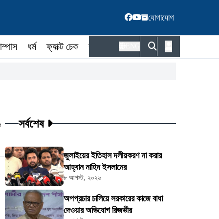
যোগাযোগ
াম্পাস
ধর্ম
ফ্যাক্ট চেক
কর্মকর্তা
ENG
সর্বশেষ
ট
জুলাইয়ের ইতিহাস দলীয়করণ না করার
আহ্বান নাহিদ ইসলামের
৮ আগস্ট, ২০২৬
অপপ্রচার চালিয়ে সরকারের কাজে বাধা
দেওয়ার অভিযোগ রিজভীর