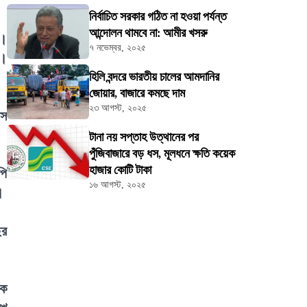
নির্বাচিত সরকার গঠিত না হওয়া পর্যন্ত
আন্দোলন থামবে না: আমীর খসরু
ন।
৭ নভেম্বর, ২০২৫
ে।
হিলি বন্দরে ভারতীয় চালের আমদানির
জোয়ার, বাজারে কমছে দাম
২৩ আগস্ট, ২০২৫
াস
টানা নয় সপ্তাহ উত্থানের পর
পুঁজিবাজারে বড় ধস, মূলধনে ক্ষতি কয়েক
হাজার কোটি টাকা
পি
১৬ আগস্ট, ২০২৫
।
ছর
কে