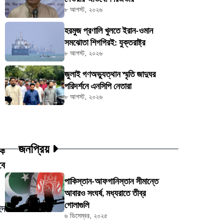
৮ আগস্ট, ২০২৬
হরমুজ প্রণালি খুলতে ইরান-ওমান
সমঝোতা শিগগিরই: যুক্তরাষ্ট্র
৮ আগস্ট, ২০২৬
জুলাই গণঅভ্যুত্থান স্মৃতি জাদুঘর
পরিদর্শনে এনসিপি নেতারা
৮ আগস্ট, ২০২৬
জনপ্রিয়
িক
বে
পাকিস্তান-আফগানিস্তান সীমান্তে
আবারও সংঘর্ষ, মধ্যরাতে তীব্র
গোলাগুলি
িদ
৬ ডিসেম্বর, ২০২৫