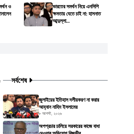
মর্থন ও
ভারতের সমর্থন নিয়ে এনসিপি
ানালেন
ক্ষমতায় যেতে চাই না: হাসনাত
আব্দুল্লা...
সর্বশেষ
ট
জুলাইয়ের ইতিহাস দলীয়করণ না করার
আহ্বান নাহিদ ইসলামের
৮ আগস্ট, ২০২৬
অপপ্রচার চালিয়ে সরকারের কাজে বাধা
দেওয়ার অভিযোগ রিজভীর