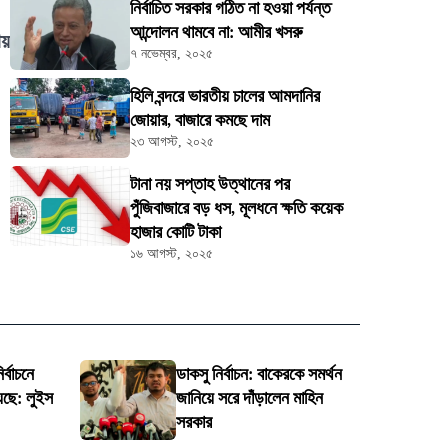
নির্বাচিত সরকার গঠিত না হওয়া পর্যন্ত
আন্দোলন থামবে না: আমীর খসরু
ায়
৭ নভেম্বর, ২০২৫
হিলি বন্দরে ভারতীয় চালের আমদানির
জোয়ার, বাজারে কমছে দাম
২৩ আগস্ট, ২০২৫
টানা নয় সপ্তাহ উত্থানের পর
পুঁজিবাজারে বড় ধস, মূলধনে ক্ষতি কয়েক
হাজার কোটি টাকা
১৬ আগস্ট, ২০২৫
র্বাচনে
ডাকসু নির্বাচন: বাকেরকে সমর্থন
েছে: লুইস
জানিয়ে সরে দাঁড়ালেন মাহিন
সরকার