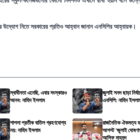
াইরের স্কুল-কলেজগুলোর কোনো নিদর্শনও এখানে রাখা হয়নি বলে উল্ল
নের উদ্যোগ নিতে সরকারের প্রতিও আহ্বান জানান এনসিপির আহ্বায়ক।
স্বাধীনতা এনেছি, এবার সংস্কারও
জুলাই সনদ ছাড়া নির্বা
আনব: নাহিদ ইসলাম
এনসিপি: নাহিদ ইসলা
শাপলা প্রতীক বাতিল গ্রহণযোগ্য
রাজনৈতিক ঐকমত্য হ
নয়: নাহিদ ইসলাম
আগস্ট ‘জুলাই ঘোষণা
আসিফ মাহমুদ