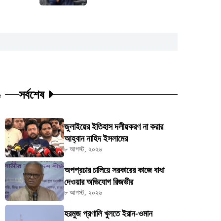
সর্বশেষ
ট
জুলাইয়ের ইতিহাস দলীয়করণ না করার
আহ্বান নাহিদ ইসলামের
৮ আগস্ট, ২০২৬
অপপ্রচার চালিয়ে সরকারের কাজে বাধা
দেওয়ার অভিযোগ রিজভীর
৮ আগস্ট, ২০২৬
হরমুজ প্রণালি খুলতে ইরান-ওমান