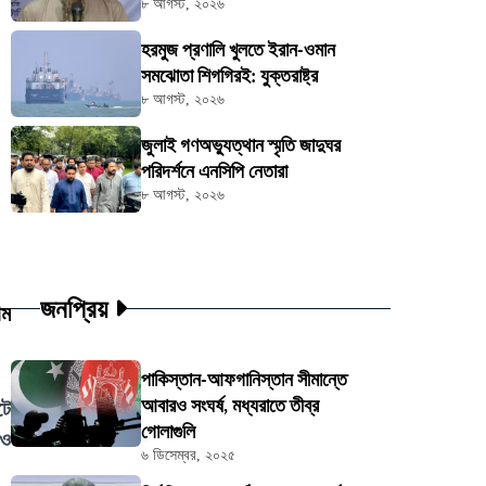
৮ আগস্ট, ২০২৬
হরমুজ প্রণালি খুলতে ইরান-ওমান
সমঝোতা শিগগিরই: যুক্তরাষ্ট্র
৮ আগস্ট, ২০২৬
জুলাই গণঅভ্যুত্থান স্মৃতি জাদুঘর
পরিদর্শনে এনসিপি নেতারা
৮ আগস্ট, ২০২৬
জনপ্রিয়
াম
পাকিস্তান-আফগানিস্তান সীমান্তে
আবারও সংঘর্ষ, মধ্যরাতে তীব্র
টে
গোলাগুলি
াও
৬ ডিসেম্বর, ২০২৫