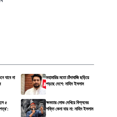
েখ
চনে যাবে না
মহামারির মতো চাঁদাবাজি ছড়িয়ে
ম
পড়ছে দেশে: নাহিদ ইসলাম
লে ৫
ক্ষমতার লোভ দেখিয়ে বিপ্লবের
পত্র’:
শক্তি কেনা যায় না: নাহিদ ইসলাম