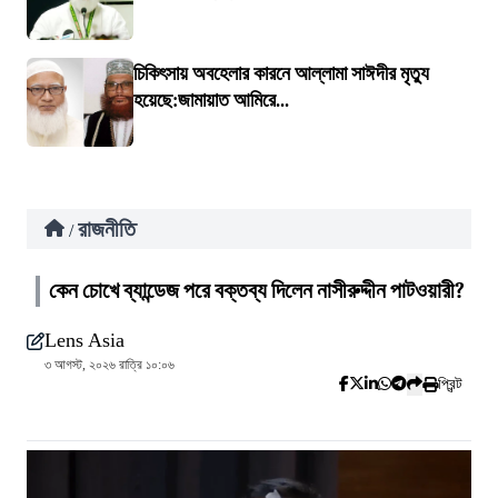
চিকিৎসায় অবহেলার কারনে আল্লামা সাঈদীর মৃত্যু
হয়েছে:জামায়াত আমিরে...
রাজনীতি
/
কেন চোখে ব্যান্ডেজ পরে বক্তব্য দিলেন নাসীরুদ্দীন পাটওয়ারী?
Lens Asia
৩ আগস্ট, ২০২৬ রাত্রি ১০:০৬
প্রিন্ট