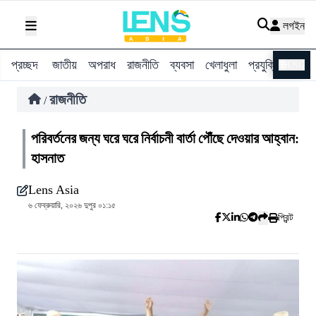
লগইন
প্রচ্ছদ
জাতীয়
অপরাধ
রাজনীতি
ব্যবসা
খেলাধুলা
প্রযুক্তি
বিশ্ব
ENG
রাজনীতি
/
পরিবর্তনের জন্য ঘরে ঘরে নির্বাচনী বার্তা পৌঁছে দেওয়ার আহ্বান:
হাসনাত
Lens Asia
৬ ফেব্রুয়ারি, ২০২৬ দুপুর ০১:১৫
প্রিন্ট