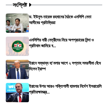
সংশ্লিষ্ট
ড. ইউনূস-তারেক রহমানের বৈঠকে এনসিপি নেতা
আদীবের প্রতিক্রিয়া
এনসিপির নারী নেত্রীদের নিয়ে অপপ্রচারের নিন্দা ও
প্রতিবাদ জানিয়ে ব...
ইরানে সম্ভাব্য হা'মলার আগে ২ সপ্তাহ সময়সীমা বেঁধে
দিলেন ট্রাম্প
ইরানের উপর আরও শক্তিশালী হামলার নির্দেশ ইসরায়েলি
প্রতিরক্ষামন্ত্র...