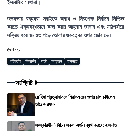
ইসলামীর নেতারা।
জনসভায় বক্তারা সবাইকে অবাধ ও নিরপেক্ষ নির্বাচন নিশ্চিত
করতে ঐক্যবদ্ধভাবে কাজ করার আহ্বান জানান এবং মাঠপর্যায়ে
সক্রিয় হয়ে জনমত গড়ে তোলার গুরুত্বের ওপর জোর দেন।
ট্যাগসমূহ:
পরিবর্তন
নির্বাচনী
বার্তা
আহ্বান
হাসনাত
সংশ্লিষ্ট
রোহিঙ্গা প্রত্যাবাসনে মিয়ানমারের ওপর চাপ চাইলেন
তারেক রহমান
সংস্কারহীন নির্বাচন সকল অর্জন ব্যর্থ করবে: হাসনাত