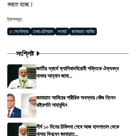
করতে হচ্ছে।
ট্যাগসমূহ:
৫ সেপ্টেম্বর
ঢাকা-চট্টগ্রাম
লংমার্চ
জামায়াত আমির
সংশ্লিষ্ট
জাতীয় স্বার্থে ফ্যাসিবাদবিরোধী শক্তিকে ঐক্যবদ্ধ
থাকার আহ্বান জামা...
জামায়াত আমিরের শারীরিক অবস্থার খোঁজ নিলেন
রাষ্ট্রপতি সাহাবুদ্দিন
দীর্ঘ ১০ দিনের চিকিৎসা শেষে আজ হাসপাতাল থেকে
বাসায় ফিরবেন জামায়াত...