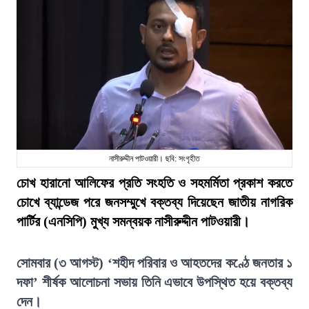
নাসীরুদ্দীন পাটওয়ারী। ছবি: সংগৃহীত
চোখ হারানো আলিফের প্রতি সংহতি ও সহমর্মিতা প্রকাশ করতে
চোখে ব্যান্ডেজ পরে জনসম্মুখে বক্তব্য দিয়েছেন জাতীয় নাগরিক
পার্টির (এনসিপি) মুখ্য সমন্বয়ক নাসীরুদ্দীন পাটওয়ারী।
সোমবার (৩ আগস্ট) ‘শহীদ পরিবার ও আহতদের কণ্ঠে জনতার ১
দফা’ শীর্ষক আলোচনা সভায় তিনি এভাবে উপস্থিত হয়ে বক্তব্য
দেন।