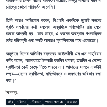
পরিচালনায় কেবল নামের পরিবর্তন হয়েছে, কিন্তু শাসনের ধরন বা
চরিত্রে কোনো পরিবর্তন আসেনি।
তিনি আরও অভিযোগ করেন, বিএনপি একদিকে জুলাই সনদের
প্রতি সমর্থনের কথা বললেও অন্যদিকে গণভোটের রায় মেনে
চলতে আগ্রহী নয়। তার ভাষ্য, এ ধরনের অবস্থান গণতান্ত্রিক
চর্চার পরিপন্থী এবং দলটি আবারও ফ্যাসিবাদের পথে এগোচ্ছে।
অনুষ্ঠানে বিশেষ অতিথির বক্তব্যে আইনজীবী এস এম শাহরিয়ার
কবির বলেন, ‘জামায়াতে ইসলামী যতদিন থাকবে, ততদিন এ দেশের
স্বাধীনতা কেউ কেড়ে নিতে পারবে না। আমাদের সামনে একটাই
লক্ষ্য—দেশের স্বাধীনতা, সার্বভৌমত্ব ও জনগণের অধিকার রক্ষা
করা।’
ট্যাগসমূহ:
রাষ্ট্র
পরিবর্তন
দলীয়করণ
গোলাম পরওয়ার
জামায়াত