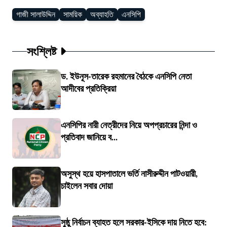
গাজী সালাউদ্দিন
সাময়িক
অব্যাহতি
এনসিপি
সংশ্লিষ্ট
ড. ইউনূস-তারেক রহমানের বৈঠকে এনসিপি নেতা
আদীবের প্রতিক্রিয়া
এনসিপির নারী নেত্রীদের নিয়ে অপপ্রচারের নিন্দা ও
প্রতিবাদ জানিয়ে ব...
অসুস্থ হয়ে হাসপাতালে ভর্তি নাসীরুদ্দীন পাটওয়ারী,
চাইলেন সবার দোয়া
সুষ্ঠু নির্বাচন ব্যাহত হলে সরকার-ইসিকে দায় নিতে হবে: