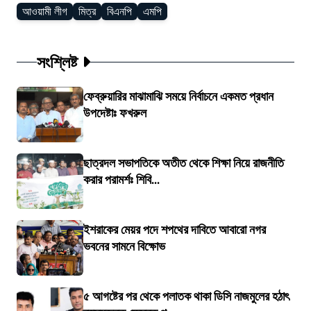
আওয়ামী লীগ
মিত্র
বিএনপি
এমপি
সংশ্লিষ্ট
ফেব্রুয়ারির মাঝামাঝি সময়ে নির্বাচনে একমত প্রধান
উপদেষ্টাঃ ফখরুল
ছাত্রদল সভাপতিকে অতীত থেকে শিক্ষা নিয়ে রাজনীতি
করার পরামর্শঃ শিবি...
ইশরাকের মেয়র পদে শপথের দাবিতে আবারো নগর
ভবনের সামনে বিক্ষোভ
৫ আগষ্টের পর থেকে পলাতক থাকা ডিসি নাজমুলের হঠাৎ