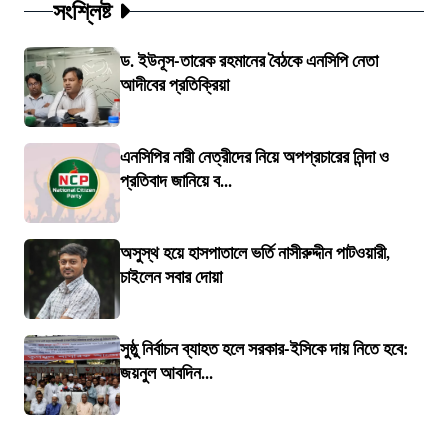
সংশ্লিষ্ট
ড. ইউনূস-তারেক রহমানের বৈঠকে এনসিপি নেতা
আদীবের প্রতিক্রিয়া
এনসিপির নারী নেত্রীদের নিয়ে অপপ্রচারের নিন্দা ও
প্রতিবাদ জানিয়ে ব...
অসুস্থ হয়ে হাসপাতালে ভর্তি নাসীরুদ্দীন পাটওয়ারী,
চাইলেন সবার দোয়া
সুষ্ঠু নির্বাচন ব্যাহত হলে সরকার-ইসিকে দায় নিতে হবে:
জয়নুল আবদিন...