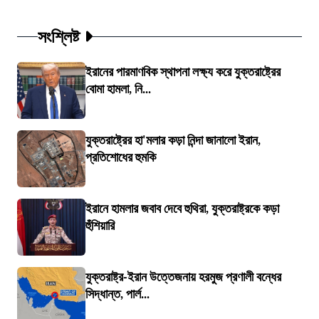
সংশ্লিষ্ট
ইরানের পারমাণবিক স্থাপনা লক্ষ্য করে যুক্তরাষ্ট্রের
বোমা হামলা, নি...
যুক্তরাষ্ট্রের হা'মলার কড়া নিন্দা জানালো ইরান,
প্রতিশোধের হুমকি
ইরানে হামলার জবাব দেবে হুথিরা, যুক্তরাষ্ট্রকে কড়া
হুঁশিয়ারি
যুক্তরাষ্ট্র-ইরান উত্তেজনায় হরমুজ প্রণালী বন্ধের
সিদ্ধান্ত, পার্ল...