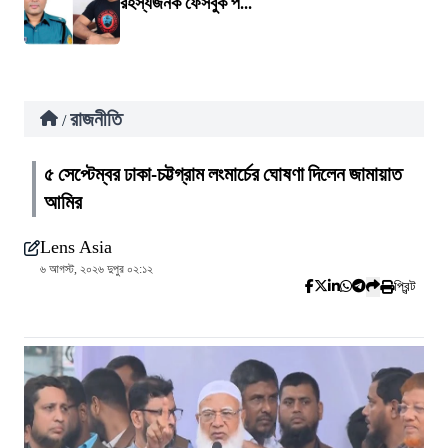
রহস্যজনক ফেসবুক প...
রাজনীতি
/
৫ সেপ্টেম্বর ঢাকা-চট্টগ্রাম লংমার্চের ঘোষণা দিলেন জামায়াত
আমির
Lens Asia
৬ আগস্ট, ২০২৬ দুপুর ০২:১২
প্রিন্ট