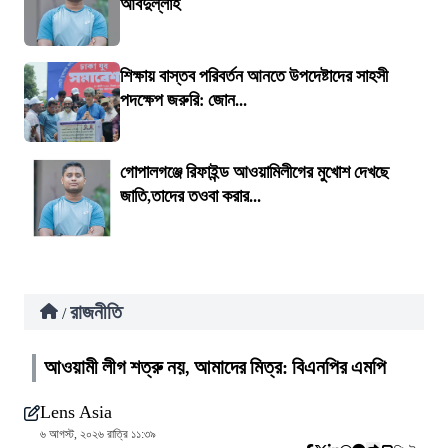
আবদুল্লাহ
শিক্ষায় বাস্তব পরিবর্তন আনতে উপদেষ্টাদের সাহসী
পদক্ষেপ জরুরি: জোন...
গোপালগঞ্জে রিফাইন্ড আওয়ামিলীগের মুখোশ দেখছে
জাতি,তাদের তওবা করার...
রাজনীতি
/
আওয়ামী লীগ শত্রু নয়, আমাদের মিত্র: বিএনপির এমপি
Lens Asia
৬ আগস্ট, ২০২৬ রাত্রি ১১:৩৯