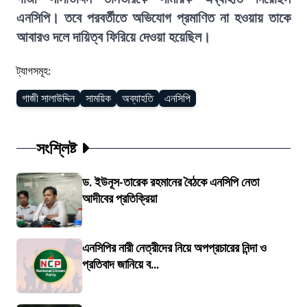
এনসিপি। তবে পরবর্তীতে অভিযোগ প্রমাণিত না হওয়ায় তাকে
আবারও দলে দায়িত্ব ফিরিয়ে দেওয়া হয়েছিল।
ট্যাগসমূহ:
গাজী সালাউদ্দিন
সাময়িক
অব্যাহতি
এনসিপি
সংশ্লিষ্ট
ড. ইউনূস-তারেক রহমানের বৈঠকে এনসিপি নেতা
আদীবের প্রতিক্রিয়া
এনসিপির নারী নেত্রীদের নিয়ে অপপ্রচারের নিন্দা ও
প্রতিবাদ জানিয়ে ব...