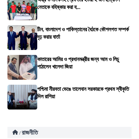
নেতাকে বহিষ্কার করা হ...
চীন, বাংলাদেশ ও পাকিস্তানের বৈঠকে কৌশলগত সম্পর্ক
দৃঢ় করার বার্তা
কাতারের আমির ও প্রধানমন্ত্রীর জন্য আম ও লিচু
পাঠালেন খালেদা জিয়া
পশ্চিমা নীরবতা ভেঙে তালেবান সরকারকে প্রথম স্বীকৃতি
দিল রাশিয়া
রাজনীতি
/