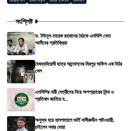
বিরোধী দল
দমন-পীড়ন
নাহিদ ইসলাম
এনসিপি
সংশ্লিষ্ট
ড. ইউনূস-তারেক রহমানের বৈঠকে এনসিপি নেতা
আদীবের প্রতিক্রিয়া
বৈষম্যবিরোধী ছাত্র আন্দোলনের মিরপুর অফিস এক টর্চার
সেল
এনসিপির নারী নেত্রীদের নিয়ে অপপ্রচারের নিন্দা ও
প্রতিবাদ জানিয়ে ব...
অসুস্থ হয়ে হাসপাতালে ভর্তি নাসীরুদ্দীন পাটওয়ারী,
চাইলেন সবার দোয়া