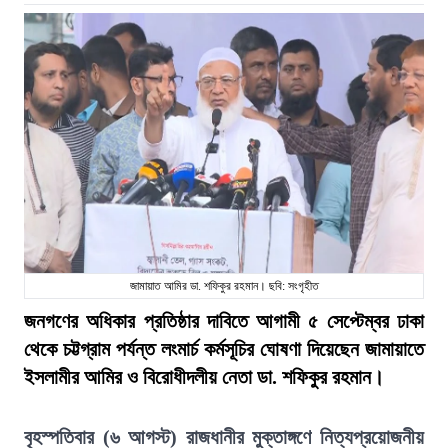
জামায়াত আমির ডা. শফিকুর রহমান। ছবি: সংগৃহীত
জনগণের অধিকার প্রতিষ্ঠার দাবিতে আগামী ৫ সেপ্টেম্বর ঢাকা
থেকে চট্টগ্রাম পর্যন্ত লংমার্চ কর্মসূচির ঘোষণা দিয়েছেন জামায়াতে
ইসলামীর আমির ও বিরোধীদলীয় নেতা ডা. শফিকুর রহমান।
বৃহস্পতিবার (৬ আগস্ট) রাজধানীর মুক্তাঙ্গণে নিত্যপ্রয়োজনীয়