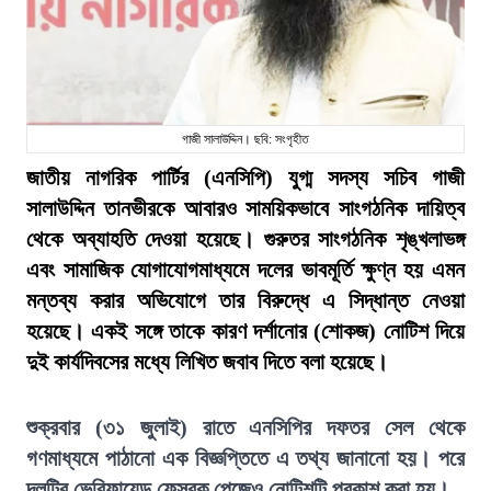
গাজী সালাউদ্দিন। ছবি: সংগৃহীত
জাতীয় নাগরিক পার্টির (এনসিপি) যুগ্ম সদস্য সচিব গাজী
সালাউদ্দিন তানভীরকে আবারও সাময়িকভাবে সাংগঠনিক দায়িত্ব
থেকে অব্যাহতি দেওয়া হয়েছে। গুরুতর সাংগঠনিক শৃঙ্খলাভঙ্গ
এবং সামাজিক যোগাযোগমাধ্যমে দলের ভাবমূর্তি ক্ষুণ্ন হয় এমন
মন্তব্য করার অভিযোগে তার বিরুদ্ধে এ সিদ্ধান্ত নেওয়া
হয়েছে। একই সঙ্গে তাকে কারণ দর্শানোর (শোকজ) নোটিশ দিয়ে
দুই কার্যদিবসের মধ্যে লিখিত জবাব দিতে বলা হয়েছে।
শুক্রবার (৩১ জুলাই) রাতে এনসিপির দফতর সেল থেকে
গণমাধ্যমে পাঠানো এক বিজ্ঞপ্তিতে এ তথ্য জানানো হয়। পরে
দলটির ভেরিফায়েড ফেসবুক পেজেও নোটিশটি প্রকাশ করা হয়।