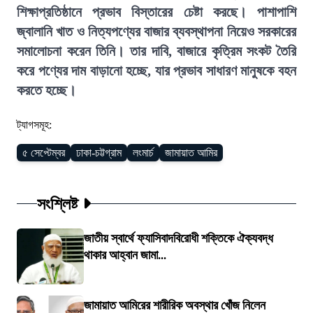
শিক্ষাপ্রতিষ্ঠানে প্রভাব বিস্তারের চেষ্টা করছে। পাশাপাশি
জ্বালানি খাত ও নিত্যপণ্যের বাজার ব্যবস্থাপনা নিয়েও সরকারের
সমালোচনা করেন তিনি। তার দাবি, বাজারে কৃত্রিম সংকট তৈরি
করে পণ্যের দাম বাড়ানো হচ্ছে, যার প্রভাব সাধারণ মানুষকে বহন
করতে হচ্ছে।
ট্যাগসমূহ:
৫ সেপ্টেম্বর
ঢাকা-চট্টগ্রাম
লংমার্চ
জামায়াত আমির
সংশ্লিষ্ট
জাতীয় স্বার্থে ফ্যাসিবাদবিরোধী শক্তিকে ঐক্যবদ্ধ
থাকার আহ্বান জামা...
জামায়াত আমিরের শারীরিক অবস্থার খোঁজ নিলেন