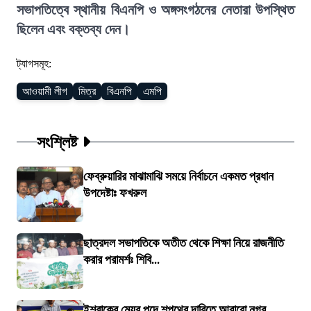
সভাপতিত্বে স্থানীয় বিএনপি ও অঙ্গসংগঠনের নেতারা উপস্থিত
ছিলেন এবং বক্তব্য দেন।
ট্যাগসমূহ:
আওয়ামী লীগ
মিত্র
বিএনপি
এমপি
সংশ্লিষ্ট
ফেব্রুয়ারির মাঝামাঝি সময়ে নির্বাচনে একমত প্রধান
উপদেষ্টাঃ ফখরুল
ছাত্রদল সভাপতিকে অতীত থেকে শিক্ষা নিয়ে রাজনীতি
করার পরামর্শঃ শিবি...
ইশরাকের মেয়র পদে শপথের দাবিতে আবারো নগর