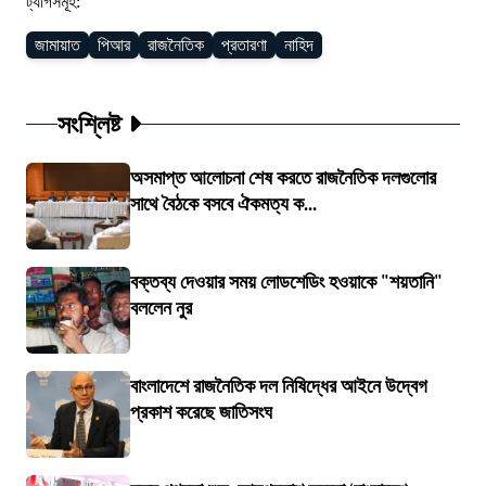
ট্যাগসমূহ:
জামায়াত
পিআর
রাজনৈতিক
প্রতারণা
নাহিদ
সংশ্লিষ্ট
অসমাপ্ত আলোচনা শেষ করতে রাজনৈতিক দলগুলোর
সাথে বৈঠকে বসবে ঐকমত্য ক...
বক্তব্য দেওয়ার সময় লোডশেডিং হওয়াকে "শয়তানি"
বললেন নুর
বাংলাদেশে রাজনৈতিক দল নিষিদ্ধের আইনে উদ্বেগ
প্রকাশ করেছে জাতিসংঘ