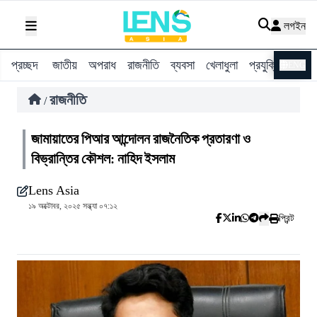
লগইন
প্রচ্ছদ
জাতীয়
অপরাধ
রাজনীতি
ব্যবসা
খেলাধুলা
প্রযুক্তি
বিশ্ব
ENG
রাজনীতি
/
জামায়াতের পিআর আন্দোলন রাজনৈতিক প্রতারণা ও
বিভ্রান্তির কৌশল: নাহিদ ইসলাম
Lens Asia
১৯ অক্টোবর, ২০২৫ সন্ধ্যা ০৭:১২
প্রিন্ট