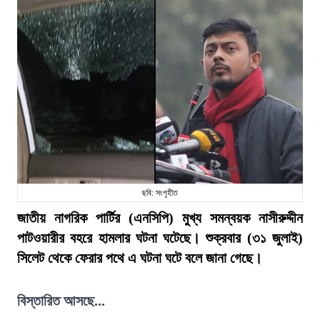
ছবি: সংগৃহীত
জাতীয় নাগরিক পার্টির (এনসিপি) মুখ্য সমন্বয়ক নাসীরুদ্দীন
পাটওয়ারীর বহরে হামলার ঘটনা ঘটেছে। শুক্রবার (৩১ জুলাই)
সিলেট থেকে ফেরার পথে এ ঘটনা ঘটে বলে জানা গেছে।
বিস্তারিত আসছে...