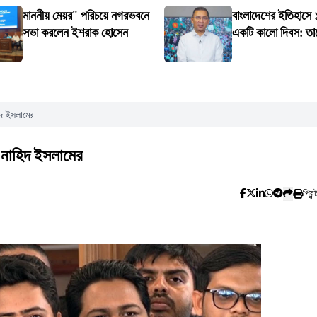
মাননীয় মেয়র" পরিচয়ে নগরভবনে
বাংলাদেশের ইতিহাসে
সভা করলেন ইশরাক হোসেন
একটি কালো দিবস: তা
িদ ইসলামের
 নাহিদ ইসলামের
প্রিন্