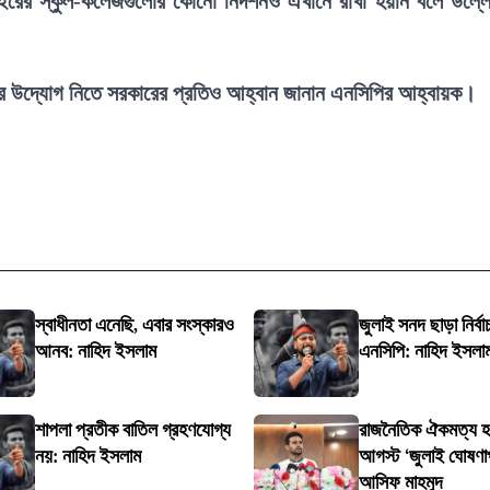
াইরের স্কুল-কলেজগুলোর কোনো নিদর্শনও এখানে রাখা হয়নি বলে উল্ল
নের উদ্যোগ নিতে সরকারের প্রতিও আহ্বান জানান এনসিপির আহ্বায়ক।
স্বাধীনতা এনেছি, এবার সংস্কারও
জুলাই সনদ ছাড়া নির্বা
আনব: নাহিদ ইসলাম
এনসিপি: নাহিদ ইসলা
শাপলা প্রতীক বাতিল গ্রহণযোগ্য
রাজনৈতিক ঐকমত্য হ
নয়: নাহিদ ইসলাম
আগস্ট ‘জুলাই ঘোষণা
আসিফ মাহমুদ