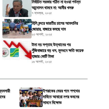
নির্বাচিত সরকার গঠিত না হওয়া পর্যন্ত
আন্দোলন থামবে না: আমীর খসরু
৭ নভেম্বর, ২০২৫
হিলি বন্দরে ভারতীয় চালের আমদানির
জোয়ার, বাজারে কমছে দাম
২৩ আগস্ট, ২০২৫
টানা নয় সপ্তাহ উত্থানের পর
পুঁজিবাজারে বড় ধস, মূলধনে ক্ষতি কয়েক
হাজার কোটি টাকা
১৬ আগস্ট, ২০২৫
্যবসায়ী
ইশরাকের মেয়র পদে শপথের
িদের
দাবিতে আবারো নগর ভবনের
সামনে বিক্ষোভ