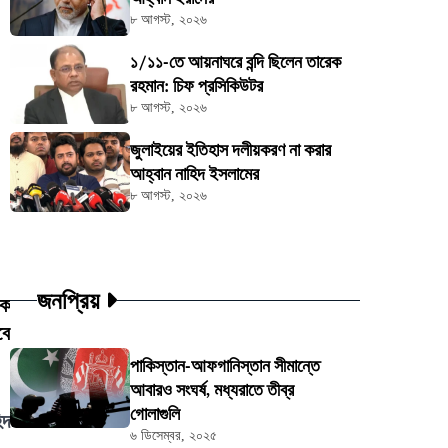
৮ আগস্ট, ২০২৬
১/১১-তে আয়নাঘরে বন্দি ছিলেন তারেক
রহমান: চিফ প্রসিকিউটর
৮ আগস্ট, ২০২৬
জুলাইয়ের ইতিহাস দলীয়করণ না করার
আহ্বান নাহিদ ইসলামের
৮ আগস্ট, ২০২৬
জনপ্রিয়
িক
বে
পাকিস্তান-আফগানিস্তান সীমান্তে
আবারও সংঘর্ষ, মধ্যরাতে তীব্র
গোলাগুলি
িদ
৬ ডিসেম্বর, ২০২৫