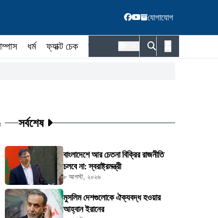
যোগাযোগ
াম্পাস
ধর্ম
ফ্যাক্ট চেক
কর্মকর্তা
ENG
সর্বশেষ
ট
বাংলাদেশে আর চেতনা বিক্রির রাজনীতি
চলবে না: স্বরাষ্ট্রমন্ত্রী
৮ আগস্ট, ২০২৬
মুসলিম দেশগুলোকে ঐক্যবদ্ধ হওয়ার
আহ্বান ইরানের