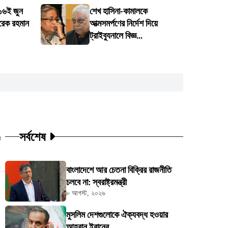
 ১৬ই জুন
শেখ হাসিনা-কামালকে
রেক রহমান
আত্মসমর্পণের নির্দেশ দিয়ে
ট্রাইব্যুনালে বিজ্ঞ...
সর্বশেষ
ট
বাংলাদেশে আর চেতনা বিক্রির রাজনীতি
চলবে না: স্বরাষ্ট্রমন্ত্রী
৮ আগস্ট, ২০২৬
মুসলিম দেশগুলোকে ঐক্যবদ্ধ হওয়ার
আহ্বান ইরানের