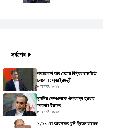
সর্বশেষ
ট
বাংলাদেশে আর চেতনা বিক্রির রাজনীতি
চলবে না: স্বরাষ্ট্রমন্ত্রী
৮ আগস্ট, ২০২৬
মুসলিম দেশগুলোকে ঐক্যবদ্ধ হওয়ার
আহ্বান ইরানের
৮ আগস্ট, ২০২৬
১/১১-তে আয়নাঘরে বন্দি ছিলেন তারেক