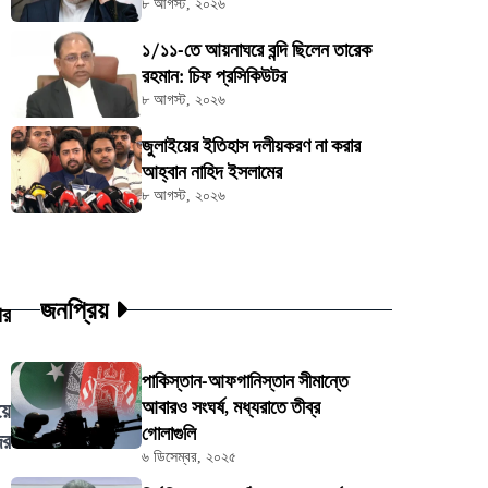
৮ আগস্ট, ২০২৬
১/১১-তে আয়নাঘরে বন্দি ছিলেন তারেক
রহমান: চিফ প্রসিকিউটর
৮ আগস্ট, ২০২৬
জুলাইয়ের ইতিহাস দলীয়করণ না করার
আহ্বান নাহিদ ইসলামের
৮ আগস্ট, ২০২৬
জনপ্রিয়
পর
পাকিস্তান-আফগানিস্তান সীমান্তে
আবারও সংঘর্ষ, মধ্যরাতে তীব্র
য়ে
গোলাগুলি
ের
৬ ডিসেম্বর, ২০২৫