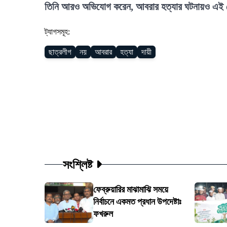
তিনি আরও অভিযোগ করেন, আবরার হত্যার ঘটনায়ও এই হেল
ট্যাগসমূহ:
ছাত্রলীগ
নয়
আবরার
হত্যা
দায়ী
সংশ্লিষ্ট
ফেব্রুয়ারির মাঝামাঝি সময়ে
নির্বাচনে একমত প্রধান উপদেষ্টাঃ
ফখরুল