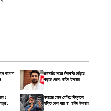
েখ
চনে যাবে না
মহামারির মতো চাঁদাবাজি ছড়িয়ে
ম
পড়ছে দেশে: নাহিদ ইসলাম
লে ৫
ক্ষমতার লোভ দেখিয়ে বিপ্লবের
পত্র’:
শক্তি কেনা যায় না: নাহিদ ইসলাম