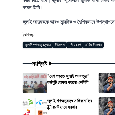
নজর দিতে হবে। জুলাই আন্দোলনে ভূমিকা রাখা ঢাকার ব
করেন তিনি।
জুলাই জাদুঘরকে আরও নান্দনিক ও শৈল্পিকভাবে উপস্থাপ
ট্যাগসমূহ:
জুলাই গণঅভ্যুত্থান
ইতিহাস
দলীয়করণ
নাহিদ ইসলাম
সংশ্লিষ্ট
"দেশ গড়তে জুলাই পদযাত্রা"
কর্মসূচি ঘোষণা করলো এনসিপি
জুলাই গণঅভ্যুত্থান দিবসে ফ্রি
ইন্টারনেট দেবে সরকার