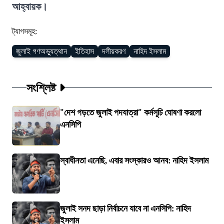
আহ্বায়ক।
ট্যাগসমূহ:
জুলাই গণঅভ্যুত্থান
ইতিহাস
দলীয়করণ
নাহিদ ইসলাম
সংশ্লিষ্ট
"দেশ গড়তে জুলাই পদযাত্রা" কর্মসূচি ঘোষণা করলো
এনসিপি
স্বাধীনতা এনেছি, এবার সংস্কারও আনব: নাহিদ ইসলাম
জুলাই সনদ ছাড়া নির্বাচনে যাবে না এনসিপি: নাহিদ
ইসলাম