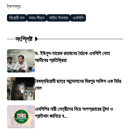
ট্যাগসমূহ:
বিরোধী দল
দমন-পীড়ন
নাহিদ ইসলাম
এনসিপি
সংশ্লিষ্ট
ড. ইউনূস-তারেক রহমানের বৈঠকে এনসিপি নেতা
আদীবের প্রতিক্রিয়া
বৈষম্যবিরোধী ছাত্র আন্দোলনের মিরপুর অফিস এক টর্চার
সেল
এনসিপির নারী নেত্রীদের নিয়ে অপপ্রচারের নিন্দা ও
প্রতিবাদ জানিয়ে ব...