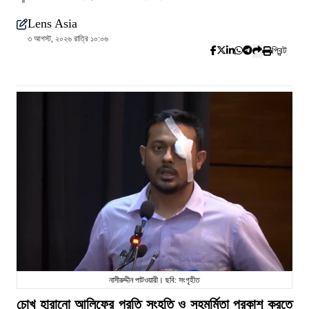
Lens Asia
৩ আগস্ট, ২০২৬ রাত্রি ১০:০৬
প্রিন্ট
নাসীরুদ্দীন পাটওয়ারী। ছবি: সংগৃহীত
চোখ হারানো আলিফের প্রতি সংহতি ও সহমর্মিতা প্রকাশ করতে