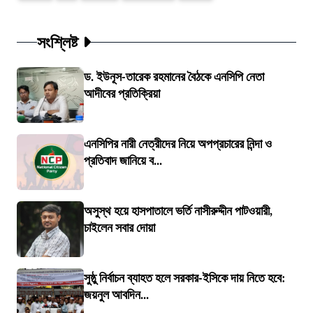
সংশ্লিষ্ট
ড. ইউনূস-তারেক রহমানের বৈঠকে এনসিপি নেতা
আদীবের প্রতিক্রিয়া
এনসিপির নারী নেত্রীদের নিয়ে অপপ্রচারের নিন্দা ও
প্রতিবাদ জানিয়ে ব...
অসুস্থ হয়ে হাসপাতালে ভর্তি নাসীরুদ্দীন পাটওয়ারী,
চাইলেন সবার দোয়া
সুষ্ঠু নির্বাচন ব্যাহত হলে সরকার-ইসিকে দায় নিতে হবে:
জয়নুল আবদিন...