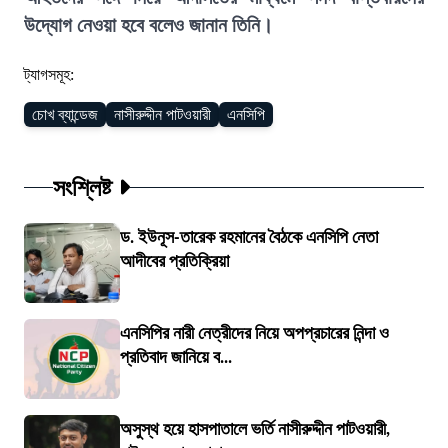
উদ্যোগ নেওয়া হবে বলেও জানান তিনি।
ট্যাগসমূহ:
চোখ ব্যান্ডেজ
নাসীরুদ্দীন পাটওয়ারী
এনসিপি
সংশ্লিষ্ট
ড. ইউনূস-তারেক রহমানের বৈঠকে এনসিপি নেতা
আদীবের প্রতিক্রিয়া
এনসিপির নারী নেত্রীদের নিয়ে অপপ্রচারের নিন্দা ও
প্রতিবাদ জানিয়ে ব...
অসুস্থ হয়ে হাসপাতালে ভর্তি নাসীরুদ্দীন পাটওয়ারী,