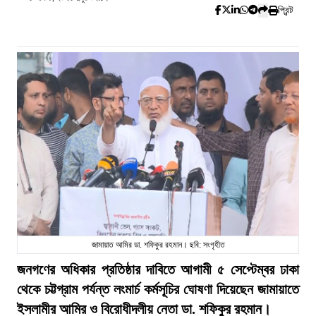
প্রিন্ট
জামায়াত আমির ডা. শফিকুর রহমান। ছবি: সংগৃহীত
জনগণের অধিকার প্রতিষ্ঠার দাবিতে আগামী ৫ সেপ্টেম্বর ঢাকা
থেকে চট্টগ্রাম পর্যন্ত লংমার্চ কর্মসূচির ঘোষণা দিয়েছেন জামায়াতে
ইসলামীর আমির ও বিরোধীদলীয় নেতা ডা. শফিকুর রহমান।