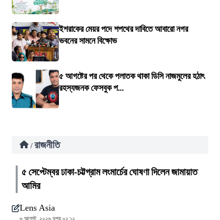
ইশরাকের মেয়র পদে শপথের দাবিতে আবারো নগর
ভবনের সামনে বিক্ষোভ
৫ আগষ্টের পর থেকে পলাতক থাকা ডিসি নাজমুলের হঠাৎ
রহস্যজনক ফেসবুক প...
রাজনীতি
/
৫ সেপ্টেম্বর ঢাকা-চট্টগ্রাম লংমার্চের ঘোষণা দিলেন জামায়াত
আমির
Lens Asia
৬ আগস্ট, ২০২৬ দুপুর ০২:১২