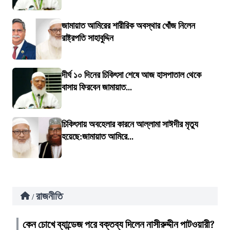
জামায়াত আমিরের শারীরিক অবস্থার খোঁজ নিলেন
রাষ্ট্রপতি সাহাবুদ্দিন
দীর্ঘ ১০ দিনের চিকিৎসা শেষে আজ হাসপাতাল থেকে
বাসায় ফিরবেন জামায়াত...
চিকিৎসায় অবহেলার কারনে আল্লামা সাঈদীর মৃত্যু
হয়েছে:জামায়াত আমিরে...
রাজনীতি
/
কেন চোখে ব্যান্ডেজ পরে বক্তব্য দিলেন নাসীরুদ্দীন পাটওয়ারী?