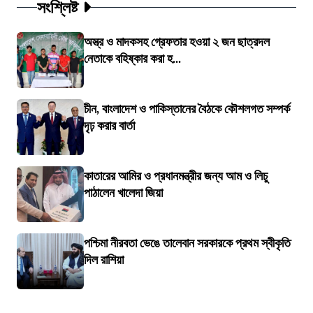
সংশ্লিষ্ট
অস্ত্র ও মাদকসহ গ্রেফতার হওয়া ২ জন ছাত্রদল
নেতাকে বহিষ্কার করা হ...
চীন, বাংলাদেশ ও পাকিস্তানের বৈঠকে কৌশলগত সম্পর্ক
দৃঢ় করার বার্তা
কাতারের আমির ও প্রধানমন্ত্রীর জন্য আম ও লিচু
পাঠালেন খালেদা জিয়া
পশ্চিমা নীরবতা ভেঙে তালেবান সরকারকে প্রথম স্বীকৃতি
দিল রাশিয়া