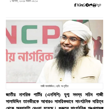
১ আগস্ট, ২০২৬ সকাল ০৯:১০
প্রিন্ট
গাজী সালাউদ্দিন। ছবি: সংগৃহীত
জাতীয় নাগরিক পার্টির (এনসিপি) যুগ্ম সদস্য সচিব গাজী
সালাউদ্দিন তানভীরকে আবারও সাময়িকভাবে সাংগঠনিক দায়িত্ব
থেকে অব্যাহতি দেওয়া হয়েছে। গুরুতর সাংগঠনিক শৃঙ্খলাভঙ্গ