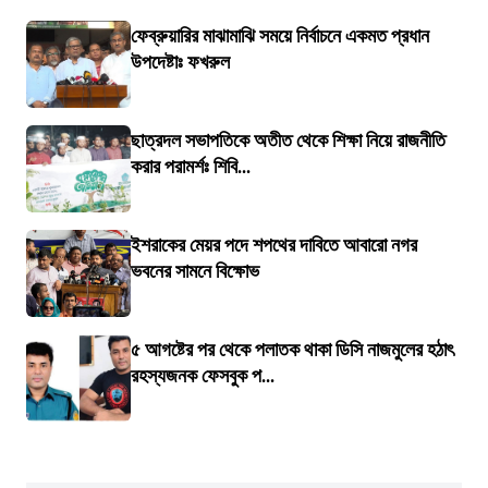
ফেব্রুয়ারির মাঝামাঝি সময়ে নির্বাচনে একমত প্রধান
উপদেষ্টাঃ ফখরুল
ছাত্রদল সভাপতিকে অতীত থেকে শিক্ষা নিয়ে রাজনীতি
করার পরামর্শঃ শিবি...
ইশরাকের মেয়র পদে শপথের দাবিতে আবারো নগর
ভবনের সামনে বিক্ষোভ
৫ আগষ্টের পর থেকে পলাতক থাকা ডিসি নাজমুলের হঠাৎ
রহস্যজনক ফেসবুক প...