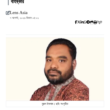
বহিষ্কার
Lens Asia
৭ আগস্ট, ২০২৬ বিকাল ০৪:০১
প্রিন্ট
নুরুল ইসলাম। ছবি: সংগৃহীত