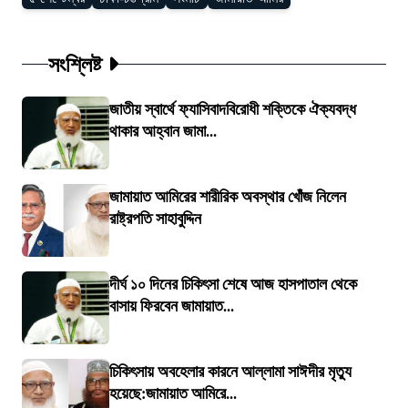
সংশ্লিষ্ট
জাতীয় স্বার্থে ফ্যাসিবাদবিরোধী শক্তিকে ঐক্যবদ্ধ
থাকার আহ্বান জামা...
জামায়াত আমিরের শারীরিক অবস্থার খোঁজ নিলেন
রাষ্ট্রপতি সাহাবুদ্দিন
দীর্ঘ ১০ দিনের চিকিৎসা শেষে আজ হাসপাতাল থেকে
বাসায় ফিরবেন জামায়াত...
চিকিৎসায় অবহেলার কারনে আল্লামা সাঈদীর মৃত্যু
হয়েছে:জামায়াত আমিরে...