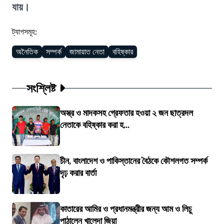
যায়।
ট্যাগসমূহ:
অনৈতিক
সম্পর্ক
জামায়াত নেতা
বহিষ্কার
সংশ্লিষ্ট
অস্ত্র ও মাদকসহ গ্রেফতার হওয়া ২ জন ছাত্রদল
নেতাকে বহিষ্কার করা হ...
চীন, বাংলাদেশ ও পাকিস্তানের বৈঠকে কৌশলগত সম্পর্ক
দৃঢ় করার বার্তা
কাতারের আমির ও প্রধানমন্ত্রীর জন্য আম ও লিচু
পাঠালেন খালেদা জিয়া