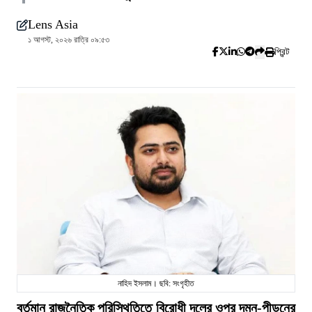
Lens Asia
১ আগস্ট, ২০২৬ রাত্রি ০৯:৫৩
প্রিন্ট
নাহিদ ইসলাম। ছবি: সংগৃহীত
বর্তমান রাজনৈতিক পরিস্থিতিতে বিরোধী দলের ওপর দমন-পীড়নের