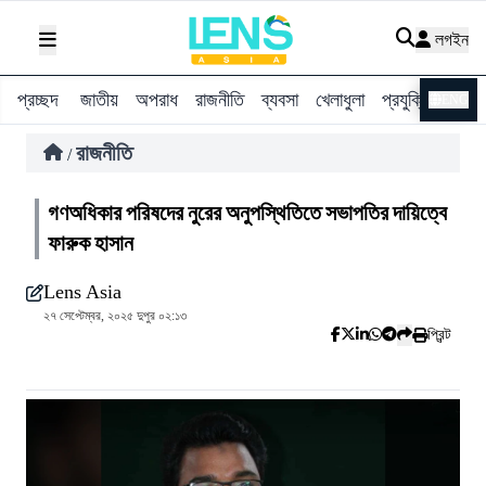
লগইন
প্রচ্ছদ
জাতীয়
অপরাধ
রাজনীতি
ব্যবসা
খেলাধুলা
প্রযুক্তি
বিশ্ব
ENG
রাজনীতি
/
গণঅধিকার পরিষদের নুরের অনুপস্থিতিতে সভাপতির দায়িত্বে
ফারুক হাসান
Lens Asia
২৭ সেপ্টেম্বর, ২০২৫ দুপুর ০২:১৩
প্রিন্ট