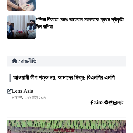
পশ্চিমা নীরবতা ভেঙে তালেবান সরকারকে প্রথম স্বীকৃতি
দিল রাশিয়া
রাজনীতি
/
আওয়ামী লীগ শত্রু নয়, আমাদের মিত্র: বিএনপির এমপি
Lens Asia
৬ আগস্ট, ২০২৬ রাত্রি ১১:৩৯
প্রিন্ট