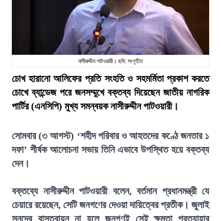
নাসীরুদ্দীন পাটওয়ারী। ছবি: সংগৃহীত
চোখ হারানো আলিফের প্রতি সংহতি ও সহমর্মিতা প্রকাশ করতে
চোখে ব্যান্ডেজ পরে জনসম্মুখে বক্তব্য দিয়েছেন জাতীয় নাগরিক
পার্টির (এনসিপি) মুখ্য সমন্বয়ক নাসীরুদ্দীন পাটওয়ারী।
সোমবার (৩ আগস্ট) ‘শহীদ পরিবার ও আহতদের কণ্ঠে জনতার ১
দফা’ শীর্ষক আলোচনা সভায় তিনি এভাবে উপস্থিত হয়ে বক্তব্য
দেন।
বক্তব্যে নাসীরুদ্দীন পাটওয়ারী বলেন, বর্তমান প্রধানমন্ত্রী যে
চেয়ারে রয়েছেন, সেটি জনগণের দেওয়া দায়িত্বের প্রতীক। জুলাই
সনদের বাস্তবায়ন না হলে জনগণই সেই ক্ষমতা প্রত্যাহার