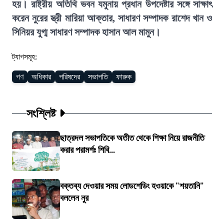
হয়। রাষ্ট্রীয় অতিথি ভবন যমুনায় প্রধান উপদেষ্টার সঙ্গে সাক্ষাৎ
করেন নুরের স্ত্রী মারিয়া আক্তার, সাধারণ সম্পাদক রাশেদ খান ও
সিনিয়র যুগ্ম সাধারণ সম্পাদক হাসান আল মামুন।
ট্যাগসমূহ:
গণ
অধিকার
পরিষদের
সভাপতি
ফারুক
সংশ্লিষ্ট
ছাত্রদল সভাপতিকে অতীত থেকে শিক্ষা নিয়ে রাজনীতি
করার পরামর্শঃ শিবি...
বক্তব্য দেওয়ার সময় লোডশেডিং হওয়াকে "শয়তানি"
বললেন নুর