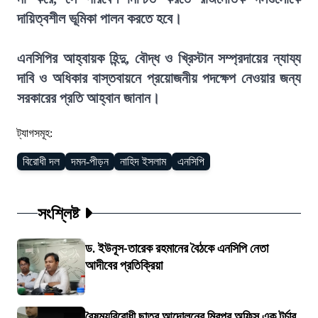
দায়িত্বশীল ভূমিকা পালন করতে হবে।
এনসিপির আহ্বায়ক হিন্দু, বৌদ্ধ ও খ্রিস্টান সম্প্রদায়ের ন্যায্য
দাবি ও অধিকার বাস্তবায়নে প্রয়োজনীয় পদক্ষেপ নেওয়ার জন্য
সরকারের প্রতি আহ্বান জানান।
ট্যাগসমূহ:
বিরোধী দল
দমন-পীড়ন
নাহিদ ইসলাম
এনসিপি
সংশ্লিষ্ট
ড. ইউনূস-তারেক রহমানের বৈঠকে এনসিপি নেতা
আদীবের প্রতিক্রিয়া
বৈষম্যবিরোধী ছাত্র আন্দোলনের মিরপুর অফিস এক টর্চার