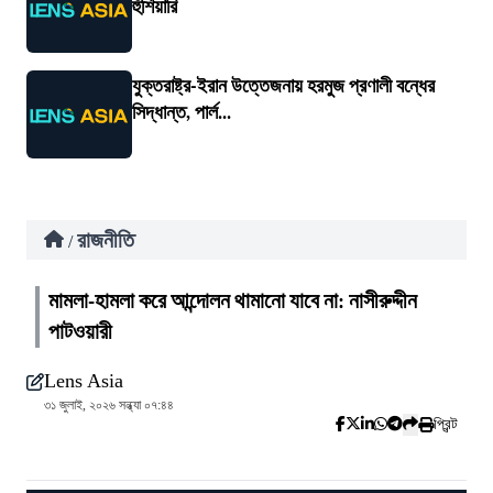
হুঁশিয়ারি
যুক্তরাষ্ট্র-ইরান উত্তেজনায় হরমুজ প্রণালী বন্ধের
সিদ্ধান্ত, পার্ল...
রাজনীতি
/
মামলা-হামলা করে আন্দোলন থামানো যাবে না: নাসীরুদ্দীন
পাটওয়ারী
Lens Asia
৩১ জুলাই, ২০২৬ সন্ধ্যা ০৭:৪৪
প্রিন্ট