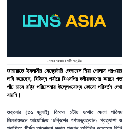
গোলাম পরওয়ার। ছবি: সংগৃহীত
জামায়াতে ইসলামীর সেক্রেটারি জেনারেল মিয়া গোলাম পরওয়ার
দাবি করেছেন, বিভিন্ন পর্যায়ে বিএনপির দলীয়করণের কারণে গত
পাঁচ মাসে রাষ্ট্র পরিচালনায় উল্লেখযোগ্য কোনো পরিবর্তন দেখা
যায়নি।
শুক্রবার (৩১ জুলাই) বিকেল ৫টায় যশোর জেলা পরিষদ
মিলনায়তনে আয়োজিত ‘চব্বিশের গণঅভ্যুত্থান: প্রত্যাশা ও
প্রাপ্তি’ শীর্ষক আলোচনা সভায় প্রধান অতিথির বক্তব্যে তিনি