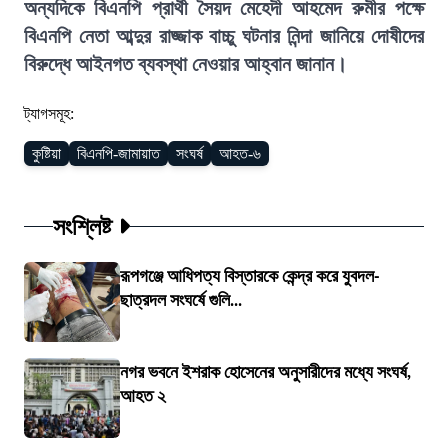
অন্যদিকে বিএনপি প্রার্থী সৈয়দ মেহেদী আহমেদ রুমীর পক্ষে
বিএনপি নেতা আব্দুর রাজ্জাক বাচ্চু ঘটনার নিন্দা জানিয়ে দোষীদের
বিরুদ্ধে আইনগত ব্যবস্থা নেওয়ার আহ্বান জানান।
ট্যাগসমূহ:
কুষ্টিয়া
বিএনপি-জামায়াত
সংঘর্ষ
আহত-৬
সংশ্লিষ্ট
রূপগঞ্জে আধিপত্য বিস্তারকে কেন্দ্র করে যুবদল-
ছাত্রদল সংঘর্ষে গুলি...
নগর ভবনে ইশরাক হোসেনের অনুসারীদের মধ্যে সংঘর্ষ,
আহত ২