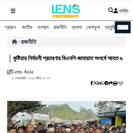
লগইন
প্রচ্ছদ
জাতীয়
অপরাধ
রাজনীতি
ব্যবসা
খেলাধুলা
প্রযুক্তি
বিশ্ব
ENG
রাজনীতি
/
কুষ্টিয়ায় নির্বাচনী প্রচারণায় বিএনপি-জামায়াত সংঘর্ষে আহত ৬
Lens Asia
৪ ফেব্রুয়ারি, ২০২৬ রাত্রি ১০:০৫
প্রিন্ট