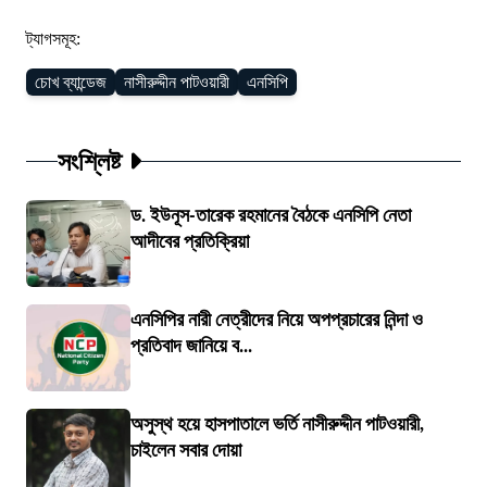
ট্যাগসমূহ:
চোখ ব্যান্ডেজ
নাসীরুদ্দীন পাটওয়ারী
এনসিপি
সংশ্লিষ্ট
ড. ইউনূস-তারেক রহমানের বৈঠকে এনসিপি নেতা
আদীবের প্রতিক্রিয়া
এনসিপির নারী নেত্রীদের নিয়ে অপপ্রচারের নিন্দা ও
প্রতিবাদ জানিয়ে ব...
অসুস্থ হয়ে হাসপাতালে ভর্তি নাসীরুদ্দীন পাটওয়ারী,
চাইলেন সবার দোয়া