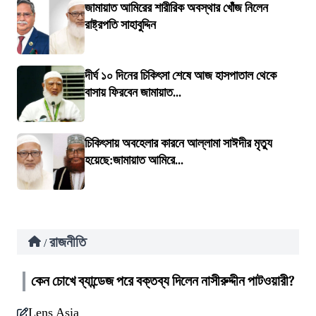
জামায়াত আমিরের শারীরিক অবস্থার খোঁজ নিলেন
রাষ্ট্রপতি সাহাবুদ্দিন
দীর্ঘ ১০ দিনের চিকিৎসা শেষে আজ হাসপাতাল থেকে
বাসায় ফিরবেন জামায়াত...
চিকিৎসায় অবহেলার কারনে আল্লামা সাঈদীর মৃত্যু
হয়েছে:জামায়াত আমিরে...
রাজনীতি
/
কেন চোখে ব্যান্ডেজ পরে বক্তব্য দিলেন নাসীরুদ্দীন পাটওয়ারী?
Lens Asia