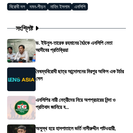
বিরোধী দল
দমন-পীড়ন
নাহিদ ইসলাম
এনসিপি
সংশ্লিষ্ট
ড. ইউনূস-তারেক রহমানের বৈঠকে এনসিপি নেতা
আদীবের প্রতিক্রিয়া
বৈষম্যবিরোধী ছাত্র আন্দোলনের মিরপুর অফিস এক টর্চার
সেল
এনসিপির নারী নেত্রীদের নিয়ে অপপ্রচারের নিন্দা ও
প্রতিবাদ জানিয়ে ব...
অসুস্থ হয়ে হাসপাতালে ভর্তি নাসীরুদ্দীন পাটওয়ারী,