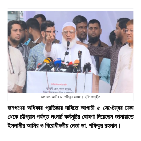
জামায়াত আমির ডা. শফিকুর রহমান। ছবি: সংগৃহীত
জনগণের অধিকার প্রতিষ্ঠার দাবিতে আগামী ৫ সেপ্টেম্বর ঢাকা
থেকে চট্টগ্রাম পর্যন্ত লংমার্চ কর্মসূচির ঘোষণা দিয়েছেন জামায়াতে
ইসলামীর আমির ও বিরোধীদলীয় নেতা ডা. শফিকুর রহমান।