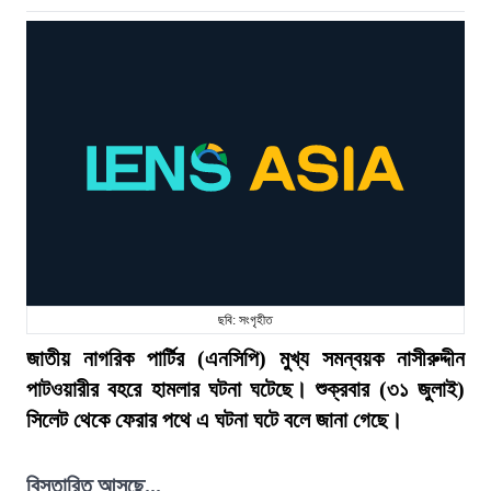
ছবি: সংগৃহীত
জাতীয় নাগরিক পার্টির (এনসিপি) মুখ্য সমন্বয়ক নাসীরুদ্দীন
পাটওয়ারীর বহরে হামলার ঘটনা ঘটেছে। শুক্রবার (৩১ জুলাই)
সিলেট থেকে ফেরার পথে এ ঘটনা ঘটে বলে জানা গেছে।
বিস্তারিত আসছে...