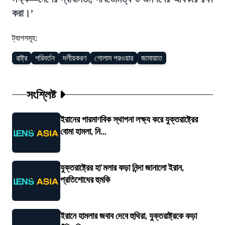
করা।’
ট্যাগসমূহ:
রাষ্ট্র
পরিবর্তন
দলীয়করণ
গোলাম পরওয়ার
জামায়াত
সংশ্লিষ্ট
ইরানের পারমাণবিক স্থাপনা লক্ষ্য করে যুক্তরাষ্ট্রের
বোমা হামলা, নি...
যুক্তরাষ্ট্রের হা'মলার কড়া নিন্দা জানালো ইরান,
প্রতিশোধের হুমকি
ইরানে হামলার জবাব দেবে হুথিরা, যুক্তরাষ্ট্রকে কড়া