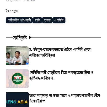
ট্যাগসমূহ:
নাসীরুদ্দীন পাটওয়ারী
গাড়ি
হামলা
এনসিপি
সংশ্লিষ্ট
ড. ইউনূস-তারেক রহমানের বৈঠকে এনসিপি নেতা
আদীবের প্রতিক্রিয়া
এনসিপির নারী নেত্রীদের নিয়ে অপপ্রচারের নিন্দা ও
প্রতিবাদ জানিয়ে ব...
ইরানে সম্ভাব্য হা'মলার আগে ২ সপ্তাহ সময়সীমা বেঁধে
দিলেন ট্রাম্প