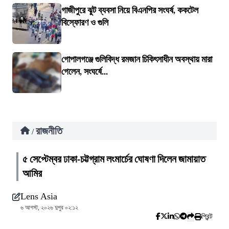
গাজীপুরে ঝুট ব্যবসা নিয়ে বিএনপির সংঘর্ষ, ককটেল
বিস্ফোরণ ও গুলি
গোপালগঞ্জে গুলিবিদ্ধ রমজান চিকিৎসাধীন অবস্থায় মারা
গেলেন, সংঘর্ষে...
রাজনীতি
/
৫ সেপ্টেম্বর ঢাকা-চট্টগ্রাম লংমার্চের ঘোষণা দিলেন জামায়াত
আমির
Lens Asia
৬ আগস্ট, ২০২৬ দুপুর ০২:১২
প্রিন্ট