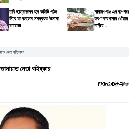
ঢাবি ছাত্রদলের হল কমিটি গঠন
নারায়ণগঞ্জ এর রূপগঞ
নিয়ে যা বললেন সমন্বয়ক উমামা
লবণ কারখানার ধোঁয়ায় ন
ফাতেমা
বাড়িঘ...
মায়াত নেতা বহিষ্কার
ে জামায়াত নেতা বহিষ্কার
প্রিন্