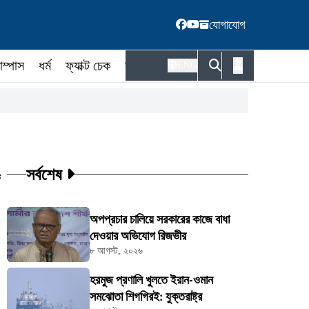
যোগাযোগ
াম্পাস
ধর্ম
ফ্যাক্ট চেক
কর্মকর্তা
ENG
সর্বশেষ
ট
অপপ্রচার চালিয়ে সরকারের কাজে বাধা
দেওয়ার অভিযোগ রিজভীর
৮ আগস্ট, ২০২৬
হরমুজ প্রণালি খুলতে ইরান-ওমান
সমঝোতা শিগগিরই: যুক্তরাষ্ট্র