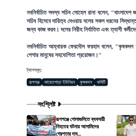
নবনির্বাচিত সদস্য সচিব সোহেল রানা বলেন, "বাংলাদেশ 
সচিব হিসেবে দায়িত্ব দেওয়ায় দলের সকল ধরনের সিদ্ধা
জন্য কাজ করব। দলের নিরীহ নির্যাতিত এবং ত্যাগী কর্মীদ
নবনির্বাচিত আহ্বায়ক ফেরদৌস ফরহাদ বলেন, "কৃষকদল
পেশার মানুষের সহযোগিতা প্রয়োজন।"
ট্যাগসমূহ:
রূপগঞ্জ
কায়েতপাড়া ইউনিয়ন
কৃষকদল
কমিটি
সংশ্লিষ্ট
রূপগঞ্জে গোলাগুলিতে ব্যবসায়ী
নিহতের ঘটনায় আসামিদের
গ্রেপ্তার দাব...