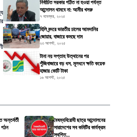
নির্বাচিত সরকার গঠিত না হওয়া পর্যন্ত
আন্দোলন থামবে না: আমীর খসরু
্য
৭ নভেম্বর, ২০২৫
ার
হিলি বন্দরে ভারতীয় চালের আমদানির
জোয়ার, বাজারে কমছে দাম
২৩ আগস্ট, ২০২৫
ণী
টানা নয় সপ্তাহ উত্থানের পর
পুঁজিবাজারে বড় ধস, মূলধনে ক্ষতি কয়েক
হাজার কোটি টাকা
১৬ আগস্ট, ২০২৫
 অন্তর্বর্তী
বৈষম্যবিরোধী ছাত্র আন্দোলনের
ি গঠন
সারাদেশের সব কমিটির কার্যক্রম
স্থগিত...