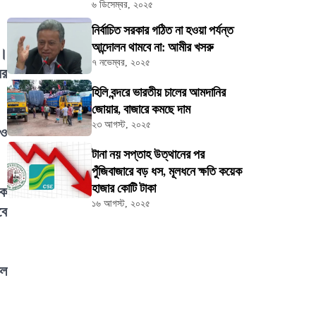
৬ ডিসেম্বর, ২০২৫
নির্বাচিত সরকার গঠিত না হওয়া পর্যন্ত
আন্দোলন থামবে না: আমীর খসরু
য়।
৭ নভেম্বর, ২০২৫
ের
হিলি বন্দরে ভারতীয় চালের আমদানির
জোয়ার, বাজারে কমছে দাম
২৩ আগস্ট, ২০২৫
 ও
টানা নয় সপ্তাহ উত্থানের পর
পুঁজিবাজারে বড় ধস, মূলধনে ক্ষতি কয়েক
হাজার কোটি টাকা
িক
১৬ আগস্ট, ২০২৫
বে
কল