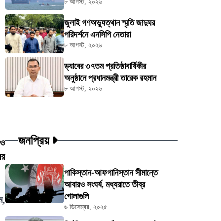
৮ আগস্ট, ২০২৬
জুলাই গণঅভ্যুত্থান স্মৃতি জাদুঘর
পরিদর্শনে এনসিপি নেতারা
৮ আগস্ট, ২০২৬
ড্যাবের ৩৭তম প্রতিষ্ঠাবার্ষিকীর
অনুষ্ঠানে প্রধানমন্ত্রী তারেক রহমান
৮ আগস্ট, ২০২৬
জনপ্রিয়
 ও
ের
পাকিস্তান-আফগানিস্তান সীমান্তে
আবারও সংঘর্ষ, মধ্যরাতে তীব্র
গোলাগুলি
ম,
৬ ডিসেম্বর, ২০২৫