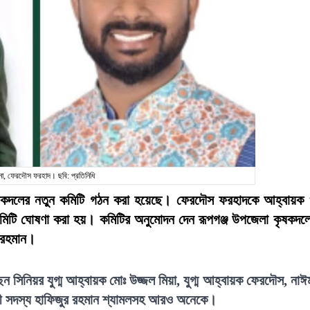
না, ফেরদৌস ফরহাদ। ছবি: প্রতিনিধি
ন কৃষকদলের নতুন কমিটি গঠন করা হয়েছে। ফেরদৌস ফরহাদকে আহ্বায়ক
কমিটি ঘোষণা করা হয়। কমিটির অনুমোদন দেন রূপগঞ্জ উপজেলা কৃষকদল
 রহমান।
সিনিয়র যুগ্ম আহ্বায়ক মোঃ উজ্জল মিয়া, যুগ্ম আহ্বায়ক ফেরদৌস, নাঈ
যকরী সদস্য হাফিজুর রহমান শ্যামলসহ আরও অনেকে।