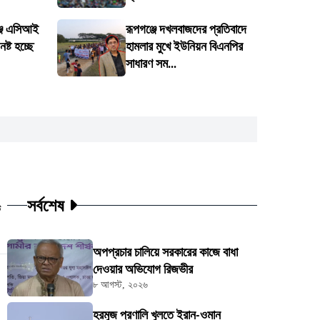
্জে এসিআই
রূপগঞ্জে দখলবাজদের প্রতিবাদে
ষ্ট হচ্ছে
হামলার মুখে ইউনিয়ন বিএনপির
সাধারণ সম...
সর্বশেষ
ট
অপপ্রচার চালিয়ে সরকারের কাজে বাধা
দেওয়ার অভিযোগ রিজভীর
৮ আগস্ট, ২০২৬
হরমুজ প্রণালি খুলতে ইরান-ওমান