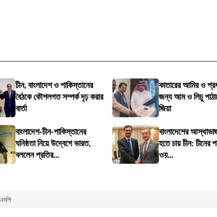
চীন, বাংলাদেশ ও পাকিস্তানের
কাতারের আমির ও প্রধা
বৈঠকে কৌশলগত সম্পর্ক দৃঢ় করার
জন্য আম ও লিচু পাঠা
বার্তা
জিয়া
বাংলাদেশ-চীন-পাকিস্তানের
বাংলাদেশের আস্থাভাজ
ঘনিষ্ঠতা নিয়ে উদ্বেগে ভারত,
হতে চায় চীন: চীনের পররা
বললেন প্রতির...
ওয়...
 এমপি