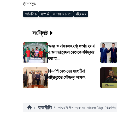
ট্যাগসমূহ:
অনৈতিক
সম্পর্ক
জামায়াত নেতা
বহিষ্কার
সংশ্লিষ্ট
অস্ত্র ও মাদকসহ গ্রেফতার হওয়া
২ জন ছাত্রদল নেতাকে বহিষ্কার
করা হ...
বিএনপি নেতাদের সঙ্গে চীনা
রাষ্ট্রদূতের সৌজন্য সাক্ষাৎ
রাজনীতি
/
/
আওয়ামী লীগ শত্রু নয়, আমাদের মিত্র: বিএনপির