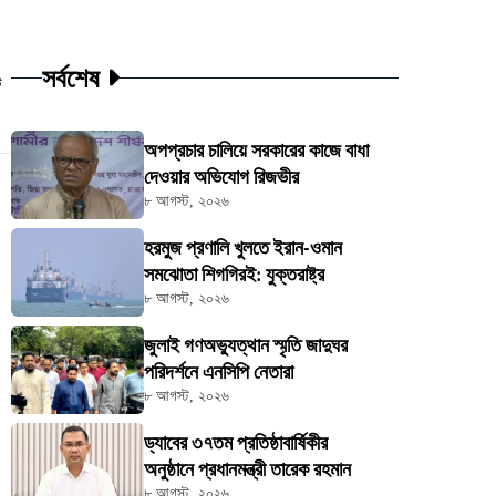
সর্বশেষ
ট
অপপ্রচার চালিয়ে সরকারের কাজে বাধা
দেওয়ার অভিযোগ রিজভীর
৮ আগস্ট, ২০২৬
হরমুজ প্রণালি খুলতে ইরান-ওমান
সমঝোতা শিগগিরই: যুক্তরাষ্ট্র
৮ আগস্ট, ২০২৬
জুলাই গণঅভ্যুত্থান স্মৃতি জাদুঘর
পরিদর্শনে এনসিপি নেতারা
৮ আগস্ট, ২০২৬
ড্যাবের ৩৭তম প্রতিষ্ঠাবার্ষিকীর
অনুষ্ঠানে প্রধানমন্ত্রী তারেক রহমান
৮ আগস্ট, ২০২৬