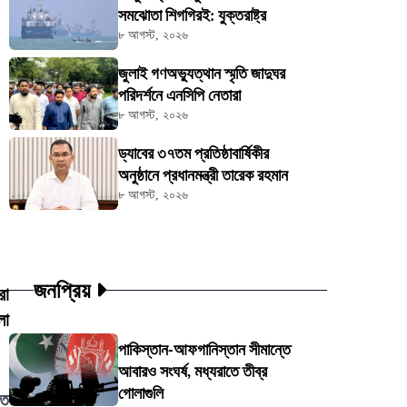
সমঝোতা শিগগিরই: যুক্তরাষ্ট্র
৮ আগস্ট, ২০২৬
জুলাই গণঅভ্যুত্থান স্মৃতি জাদুঘর
পরিদর্শনে এনসিপি নেতারা
৮ আগস্ট, ২০২৬
ড্যাবের ৩৭তম প্রতিষ্ঠাবার্ষিকীর
অনুষ্ঠানে প্রধানমন্ত্রী তারেক রহমান
৮ আগস্ট, ২০২৬
জনপ্রিয়
রা
লা
পাকিস্তান-আফগানিস্তান সীমান্তে
আবারও সংঘর্ষ, মধ্যরাতে তীব্র
গোলাগুলি
ীত