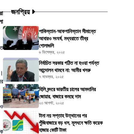
জনপ্রিয়
রা
লা
পাকিস্তান-আফগানিস্তান সীমান্তে
আবারও সংঘর্ষ, মধ্যরাতে তীব্র
গোলাগুলি
ীত
৬ ডিসেম্বর, ২০২৫
নির্বাচিত সরকার গঠিত না হওয়া পর্যন্ত
আন্দোলন থামবে না: আমীর খসরু
য়।
৭ নভেম্বর, ২০২৫
ের
হিলি বন্দরে ভারতীয় চালের আমদানির
জোয়ার, বাজারে কমছে দাম
২৩ আগস্ট, ২০২৫
 ও
টানা নয় সপ্তাহ উত্থানের পর
পুঁজিবাজারে বড় ধস, মূলধনে ক্ষতি কয়েক
হাজার কোটি টাকা
িক