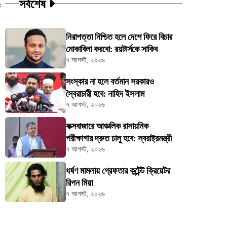
সর্বশেষ
ট
নিরাপত্তা নিশ্চিত হলে দেশে ফিরে বিচার
মোকাবিলা করবো: রয়টার্সকে সাকিব
৭ আগস্ট, ২০২৬
সংস্কার না হলে বর্তমান সরকারও
স্বৈরাচারী হবে: নাহিদ ইসলাম
৭ আগস্ট, ২০২৬
কক্সবাজারে আঞ্চলিক রাসায়নিক
পরীক্ষাগার দ্রুত চালু হবে: স্বরাষ্ট্রমন্ত্রী
৭ আগস্ট, ২০২৬
ধর্ষণ মামলায় গ্রেফতার কন্টেন্ট ক্রিয়েটর
রিপন মিয়া
৭ আগস্ট, ২০২৬