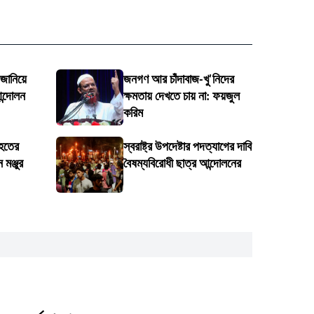
 জানিয়ে
জনগণ আর চাঁদাবাজ-খু'নিদের
ন্দোলন
ক্ষমতায় দেখতে চায় না: ফয়জুল
করিম
িহতের
স্বরাষ্ট্র উপদেষ্টার পদত্যাগের দাবি
মঞ্জুর
বৈষম্যবিরোধী ছাত্র আন্দোলনের