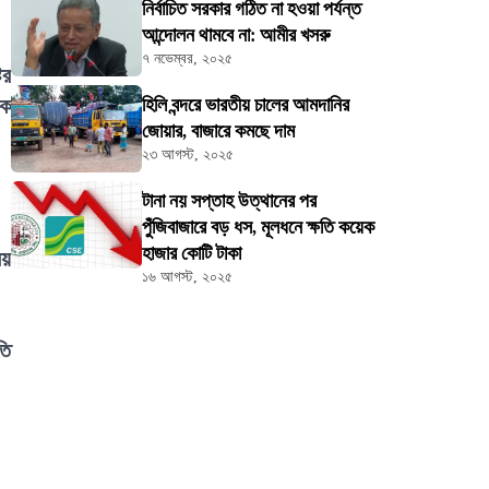
নির্বাচিত সরকার গঠিত না হওয়া পর্যন্ত
আন্দোলন থামবে না: আমীর খসরু
৭ নভেম্বর, ২০২৫
ির
িক
হিলি বন্দরে ভারতীয় চালের আমদানির
জোয়ার, বাজারে কমছে দাম
২৩ আগস্ট, ২০২৫
টানা নয় সপ্তাহ উত্থানের পর
পুঁজিবাজারে বড় ধস, মূলধনে ক্ষতি কয়েক
হাজার কোটি টাকা
িয়
১৬ আগস্ট, ২০২৫
তি