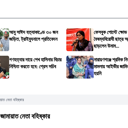
আবু সাঈদ হত্যাকাণ্ডে ৩০ জন
ফেসবুক পোস্টে ক্ষোভ
জড়িত, ট্রাইব্যুনালে প্রতিবেদন
বৈষম্যবিরোধী ছাত্র আ
ছাড়লেন উমাম...
গণহত্যার দায়ে শেখ হাসিনার বিচার
নারায়ণগঞ্জে শ্রমিক ন
নিশ্চিত করতে হবে: প্রেস সচিব
মামলায় আইভীর জামিন 
হয়নি
মায়াত নেতা বহিষ্কার
ে জামায়াত নেতা বহিষ্কার