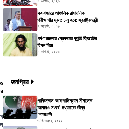
৭ আগস্ট, ২০২৬
কক্সবাজারে আঞ্চলিক রাসায়নিক
পরীক্ষাগার দ্রুত চালু হবে: স্বরাষ্ট্রমন্ত্রী
৭ আগস্ট, ২০২৬
ধর্ষণ মামলায় গ্রেফতার কন্টেন্ট ক্রিয়েটর
রিপন মিয়া
৭ আগস্ট, ২০২৬
জনপ্রিয়
তে
ির
পাকিস্তান-আফগানিস্তান সীমান্তে
আবারও সংঘর্ষ, মধ্যরাতে তীব্র
গোলাগুলি
েখ
৬ ডিসেম্বর, ২০২৫
লে