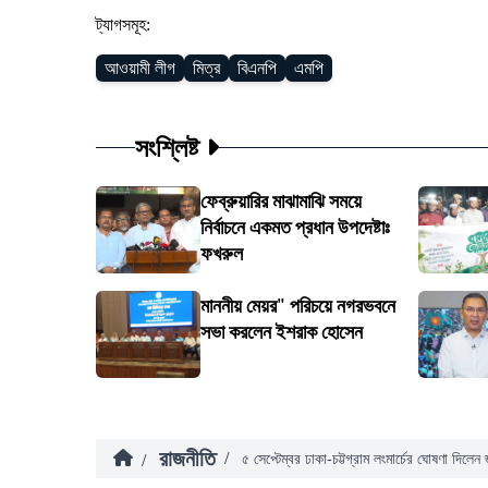
ট্যাগসমূহ:
আওয়ামী লীগ
মিত্র
বিএনপি
এমপি
সংশ্লিষ্ট
ফেব্রুয়ারির মাঝামাঝি সময়ে
নির্বাচনে একমত প্রধান উপদেষ্টাঃ
ফখরুল
মাননীয় মেয়র" পরিচয়ে নগরভবনে
সভা করলেন ইশরাক হোসেন
রাজনীতি
/
/
৫ সেপ্টেম্বর ঢাকা-চট্টগ্রাম লংমার্চের ঘোষণা দিলে