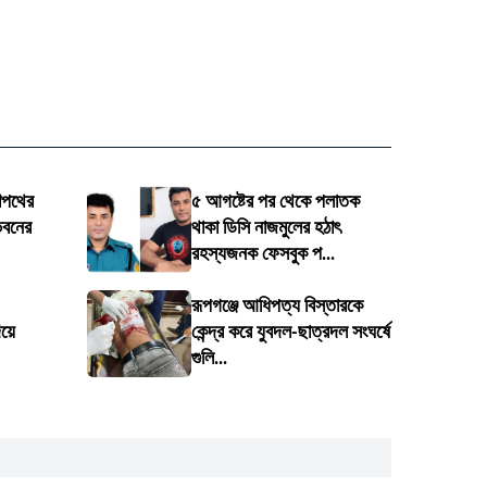
শপথের
৫ আগষ্টের পর থেকে পলাতক
ভবনের
থাকা ডিসি নাজমুলের হঠাৎ
রহস্যজনক ফেসবুক প...
রূপগঞ্জে আধিপত্য বিস্তারকে
য়ে
কেন্দ্র করে যুবদল-ছাত্রদল সংঘর্ষে
গুলি...