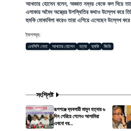
আখতার হোসেন বলেন, অজ্ঞাত নম্বর থেকে কল দিয়ে তাকে
এলাকায় অবৈধ অস্ত্রের উপস্থিতির কথাও উল্লেখ করে তি
হুমকি মোকাবিলা করেও তারা এগিয়ে এসেছেন উল্লেখ করে 
ট্যাগসমূহ:
এনসিপি নেতা
আখতার হোসেন
হত্যা
হুমকি
জিডি
সংশ্লিষ্ট
রূপগঞ্জে ব্যবসায়ী মামুন হত্যার ৬
দিন পেরিয়ে গেলেও আসামিরা
এখনো ধর...