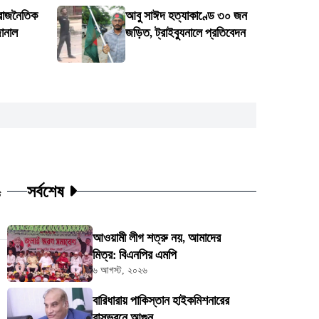
 রাজনৈতিক
আবু সাঈদ হত্যাকাণ্ডে ৩০ জন
জানাল
জড়িত, ট্রাইব্যুনালে প্রতিবেদন
সর্বশেষ
ট
আওয়ামী লীগ শত্রু নয়, আমাদের
মিত্র: বিএনপির এমপি
৬ আগস্ট, ২০২৬
বারিধারায় পাকিস্তান হাইকমিশনারের
বাসভবনে আগুন