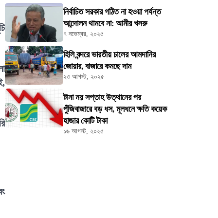
নির্বাচিত সরকার গঠিত না হওয়া পর্যন্ত
আন্দোলন থামবে না: আমীর খসরু
চি
৭ নভেম্বর, ২০২৫
হিলি বন্দরে ভারতীয় চালের আমদানির
জোয়ার, বাজারে কমছে দাম
লো
২৩ আগস্ট, ২০২৫
ই,
টানা নয় সপ্তাহ উত্থানের পর
পুঁজিবাজারে বড় ধস, মূলধনে ক্ষতি কয়েক
হাজার কোটি টাকা
রি
১৬ আগস্ট, ২০২৫
বং