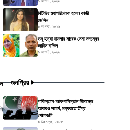
৬ আগস্ট, ২০২৬
বিটিভির মহাপরিচালক হলেন কাজী
জেসিন
৬ আগস্ট, ২০২৬
তনু হত্যা মামলায় সাবেক সেনা সদস্যের
জামিন বাতিল
৬ আগস্ট, ২০২৬
জনপ্রিয়
ইল
পাকিস্তান-আফগানিস্তান সীমান্তে
আবারও সংঘর্ষ, মধ্যরাতে তীব্র
নি
গোলাগুলি
৬ ডিসেম্বর, ২০২৫