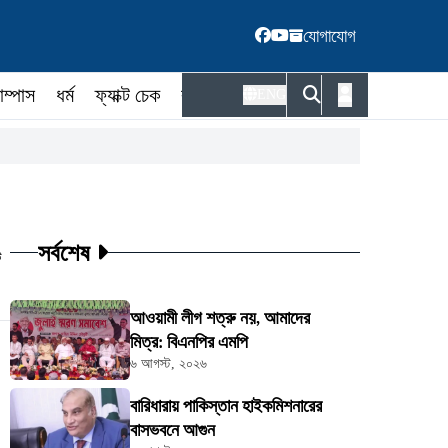
যোগাযোগ
াম্পাস
ধর্ম
ফ্যাক্ট চেক
কর্মকর্তা
ENG
সর্বশেষ
ট
আওয়ামী লীগ শত্রু নয়, আমাদের
মিত্র: বিএনপির এমপি
৬ আগস্ট, ২০২৬
বারিধারায় পাকিস্তান হাইকমিশনারের
বাসভবনে আগুন