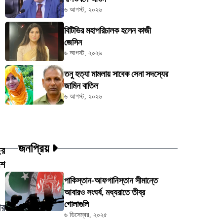
৬ আগস্ট, ২০২৬
বিটিভির মহাপরিচালক হলেন কাজী
জেসিন
৬ আগস্ট, ২০২৬
তনু হত্যা মামলায় সাবেক সেনা সদস্যের
জামিন বাতিল
৬ আগস্ট, ২০২৬
জনপ্রিয়
ির
শে
পাকিস্তান-আফগানিস্তান সীমান্তে
আবারও সংঘর্ষ, মধ্যরাতে তীব্র
গোলাগুলি
ির
৬ ডিসেম্বর, ২০২৫