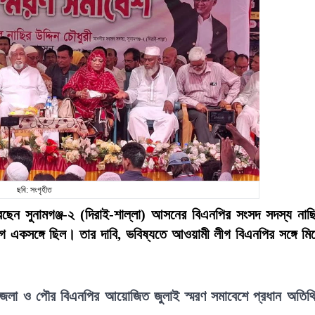
ছবি: সংগৃহীত
েছেন সুনামগঞ্জ-২ (দিরাই-শাল্লা) আসনের বিএনপির সংসদ সদস্য নাছ
ীগ একসঙ্গে ছিল। তার দাবি, ভবিষ্যতে আওয়ামী লীগ বিএনপির সঙ্গে মি
 উপজেলা ও পৌর বিএনপির আয়োজিত জুলাই স্মরণ সমাবেশে প্রধান অতিথ