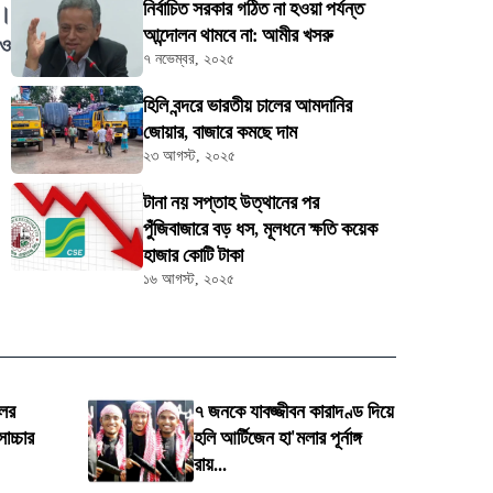
নির্বাচিত সরকার গঠিত না হওয়া পর্যন্ত
ণ।
আন্দোলন থামবে না: আমীর খসরু
 ও
৭ নভেম্বর, ২০২৫
হিলি বন্দরে ভারতীয় চালের আমদানির
জোয়ার, বাজারে কমছে দাম
২৩ আগস্ট, ২০২৫
টানা নয় সপ্তাহ উত্থানের পর
পুঁজিবাজারে বড় ধস, মূলধনে ক্ষতি কয়েক
হাজার কোটি টাকা
১৬ আগস্ট, ২০২৫
লের
৭ জনকে যাবজ্জীবন কারাদণ্ড দিয়ে
োচ্চার
হলি আর্টিজেন হা'মলার পূর্নাঙ্গ
রায়...