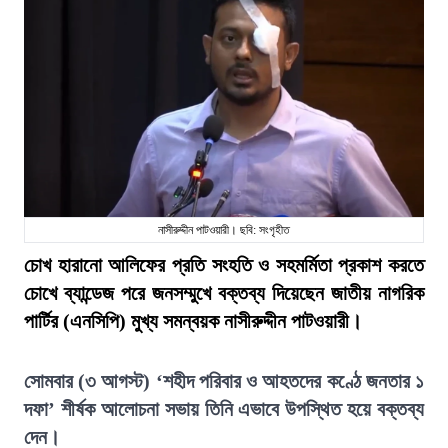
নাসীরুদ্দীন পাটওয়ারী। ছবি: সংগৃহীত
চোখ হারানো আলিফের প্রতি সংহতি ও সহমর্মিতা প্রকাশ করতে
চোখে ব্যান্ডেজ পরে জনসম্মুখে বক্তব্য দিয়েছেন জাতীয় নাগরিক
পার্টির (এনসিপি) মুখ্য সমন্বয়ক নাসীরুদ্দীন পাটওয়ারী।
সোমবার (৩ আগস্ট) ‘শহীদ পরিবার ও আহতদের কণ্ঠে জনতার ১
দফা’ শীর্ষক আলোচনা সভায় তিনি এভাবে উপস্থিত হয়ে বক্তব্য
দেন।