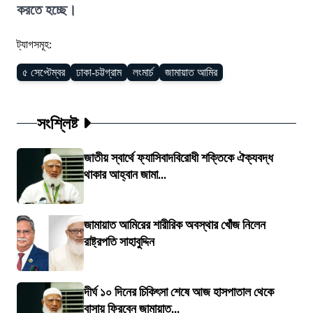
করতে হচ্ছে।
ট্যাগসমূহ:
৫ সেপ্টেম্বর
ঢাকা-চট্টগ্রাম
লংমার্চ
জামায়াত আমির
সংশ্লিষ্ট
জাতীয় স্বার্থে ফ্যাসিবাদবিরোধী শক্তিকে ঐক্যবদ্ধ
থাকার আহ্বান জামা...
জামায়াত আমিরের শারীরিক অবস্থার খোঁজ নিলেন
রাষ্ট্রপতি সাহাবুদ্দিন
দীর্ঘ ১০ দিনের চিকিৎসা শেষে আজ হাসপাতাল থেকে
বাসায় ফিরবেন জামায়াত...