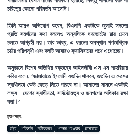
পরিচালনায় কেবল নামের পরিবর্তন হয়েছে, কিন্তু শাসনের ধরন বা
চরিত্রে কোনো পরিবর্তন আসেনি।
তিনি আরও অভিযোগ করেন, বিএনপি একদিকে জুলাই সনদের
প্রতি সমর্থনের কথা বললেও অন্যদিকে গণভোটের রায় মেনে
চলতে আগ্রহী নয়। তার ভাষ্য, এ ধরনের অবস্থান গণতান্ত্রিক
চর্চার পরিপন্থী এবং দলটি আবারও ফ্যাসিবাদের পথে এগোচ্ছে।
অনুষ্ঠানে বিশেষ অতিথির বক্তব্যে আইনজীবী এস এম শাহরিয়ার
কবির বলেন, ‘জামায়াতে ইসলামী যতদিন থাকবে, ততদিন এ দেশের
স্বাধীনতা কেউ কেড়ে নিতে পারবে না। আমাদের সামনে একটাই
লক্ষ্য—দেশের স্বাধীনতা, সার্বভৌমত্ব ও জনগণের অধিকার রক্ষা
করা।’
ট্যাগসমূহ:
রাষ্ট্র
পরিবর্তন
দলীয়করণ
গোলাম পরওয়ার
জামায়াত