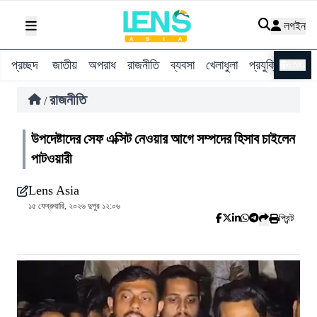
লগইন
প্রচ্ছদ
জাতীয়
অপরাধ
রাজনীতি
ব্যবসা
খেলাধুলা
প্রযুক্তি
বিশ্ব
ENG
রাজনীতি
/
উপদেষ্টাদের সেফ এক্সিট নেওয়ার আগে সম্পদের হিসাব চাইলেন
পাটওয়ারী
Lens Asia
১৫ ফেব্রুয়ারি, ২০২৬ দুপুর ১২:০৬
প্রিন্ট