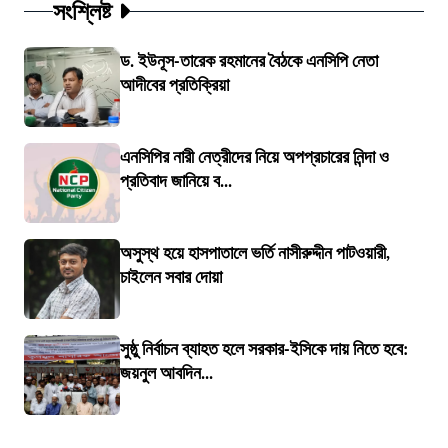
সংশ্লিষ্ট
ড. ইউনূস-তারেক রহমানের বৈঠকে এনসিপি নেতা
আদীবের প্রতিক্রিয়া
এনসিপির নারী নেত্রীদের নিয়ে অপপ্রচারের নিন্দা ও
প্রতিবাদ জানিয়ে ব...
অসুস্থ হয়ে হাসপাতালে ভর্তি নাসীরুদ্দীন পাটওয়ারী,
চাইলেন সবার দোয়া
সুষ্ঠু নির্বাচন ব্যাহত হলে সরকার-ইসিকে দায় নিতে হবে:
জয়নুল আবদিন...