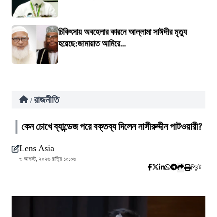
চিকিৎসায় অবহেলার কারনে আল্লামা সাঈদীর মৃত্যু
হয়েছে:জামায়াত আমিরে...
রাজনীতি
/
কেন চোখে ব্যান্ডেজ পরে বক্তব্য দিলেন নাসীরুদ্দীন পাটওয়ারী?
Lens Asia
৩ আগস্ট, ২০২৬ রাত্রি ১০:০৬
প্রিন্ট