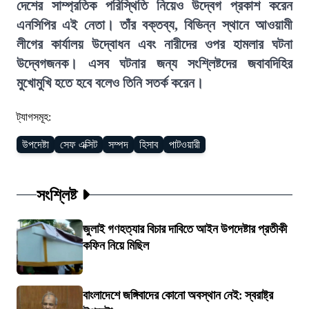
দেশের সাম্প্রতিক পরিস্থিতি নিয়েও উদ্বেগ প্রকাশ করেন
এনসিপির এই নেতা। তাঁর বক্তব্য, বিভিন্ন স্থানে আওয়ামী
লীগের কার্যালয় উদ্বোধন এবং নারীদের ওপর হামলার ঘটনা
উদ্বেগজনক। এসব ঘটনার জন্য সংশ্লিষ্টদের জবাবদিহির
মুখোমুখি হতে হবে বলেও তিনি সতর্ক করেন।
ট্যাগসমূহ:
উপদেষ্টা
সেফ এক্সিট
সম্পদ
হিসাব
পাটওয়ারী
সংশ্লিষ্ট
জুলাই গণহত্যার বিচার দাবিতে আইন উপদেষ্টার প্রতীকী
কফিন নিয়ে মিছিল
বাংলাদেশে জঙ্গিবাদের কোনো অবস্থান নেই: স্বরাষ্ট্র