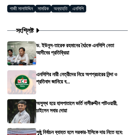
গাজী সালাউদ্দিন
সাময়িক
অব্যাহতি
এনসিপি
সংশ্লিষ্ট
ড. ইউনূস-তারেক রহমানের বৈঠকে এনসিপি নেতা
আদীবের প্রতিক্রিয়া
এনসিপির নারী নেত্রীদের নিয়ে অপপ্রচারের নিন্দা ও
প্রতিবাদ জানিয়ে ব...
অসুস্থ হয়ে হাসপাতালে ভর্তি নাসীরুদ্দীন পাটওয়ারী,
চাইলেন সবার দোয়া
সুষ্ঠু নির্বাচন ব্যাহত হলে সরকার-ইসিকে দায় নিতে হবে: