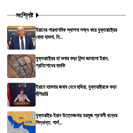
সংশ্লিষ্ট
ইরানের পারমাণবিক স্থাপনা লক্ষ্য করে যুক্তরাষ্ট্রের
বোমা হামলা, নি...
যুক্তরাষ্ট্রের হা'মলার কড়া নিন্দা জানালো ইরান,
প্রতিশোধের হুমকি
ইরানে হামলার জবাব দেবে হুথিরা, যুক্তরাষ্ট্রকে কড়া
হুঁশিয়ারি
যুক্তরাষ্ট্র-ইরান উত্তেজনায় হরমুজ প্রণালী বন্ধের
সিদ্ধান্ত, পার্ল...