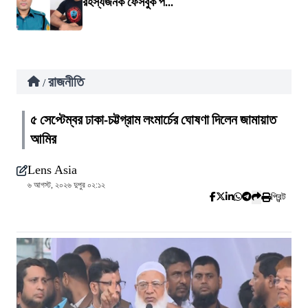
রহস্যজনক ফেসবুক প...
রাজনীতি
/
৫ সেপ্টেম্বর ঢাকা-চট্টগ্রাম লংমার্চের ঘোষণা দিলেন জামায়াত
আমির
Lens Asia
৬ আগস্ট, ২০২৬ দুপুর ০২:১২
প্রিন্ট