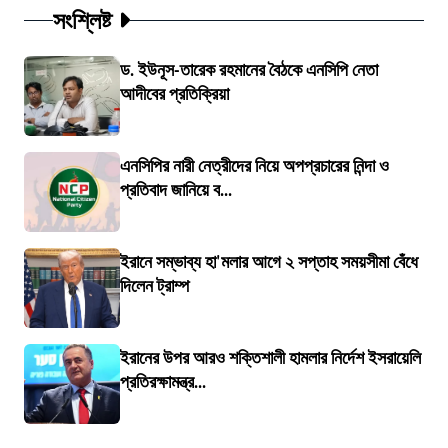
সংশ্লিষ্ট
ড. ইউনূস-তারেক রহমানের বৈঠকে এনসিপি নেতা
আদীবের প্রতিক্রিয়া
এনসিপির নারী নেত্রীদের নিয়ে অপপ্রচারের নিন্দা ও
প্রতিবাদ জানিয়ে ব...
ইরানে সম্ভাব্য হা'মলার আগে ২ সপ্তাহ সময়সীমা বেঁধে
দিলেন ট্রাম্প
ইরানের উপর আরও শক্তিশালী হামলার নির্দেশ ইসরায়েলি
প্রতিরক্ষামন্ত্র...