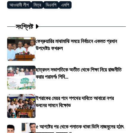
আওয়ামী লীগ
মিত্র
বিএনপি
এমপি
সংশ্লিষ্ট
ফেব্রুয়ারির মাঝামাঝি সময়ে নির্বাচনে একমত প্রধান
উপদেষ্টাঃ ফখরুল
ছাত্রদল সভাপতিকে অতীত থেকে শিক্ষা নিয়ে রাজনীতি
করার পরামর্শঃ শিবি...
ইশরাকের মেয়র পদে শপথের দাবিতে আবারো নগর
ভবনের সামনে বিক্ষোভ
৫ আগষ্টের পর থেকে পলাতক থাকা ডিসি নাজমুলের হঠাৎ