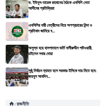
ড. ইউনূস-তারেক রহমানের বৈঠকে এনসিপি নেতা
আদীবের প্রতিক্রিয়া
এনসিপির নারী নেত্রীদের নিয়ে অপপ্রচারের নিন্দা ও
প্রতিবাদ জানিয়ে ব...
অসুস্থ হয়ে হাসপাতালে ভর্তি নাসীরুদ্দীন পাটওয়ারী,
চাইলেন সবার দোয়া
সুষ্ঠু নির্বাচন ব্যাহত হলে সরকার-ইসিকে দায় নিতে হবে:
জয়নুল আবদিন...
রাজনীতি
/