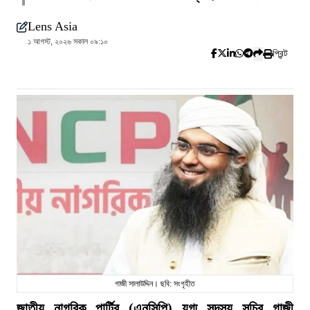
Lens Asia
১ আগস্ট, ২০২৬ সকাল ০৯:১০
প্রিন্ট
গাজী সালাউদ্দিন। ছবি: সংগৃহীত
জাতীয় নাগরিক পার্টির (এনসিপি) যুগ্ম সদস্য সচিব গাজী