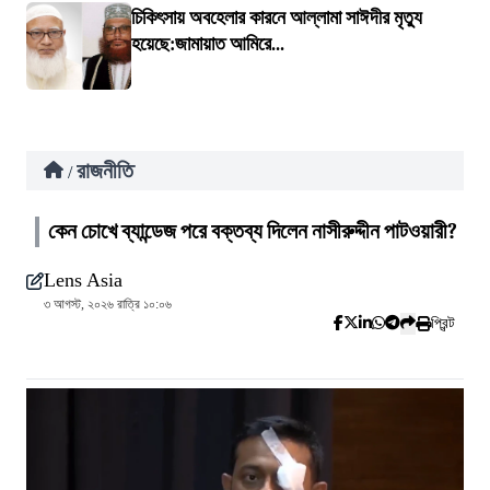
চিকিৎসায় অবহেলার কারনে আল্লামা সাঈদীর মৃত্যু
হয়েছে:জামায়াত আমিরে...
রাজনীতি
/
কেন চোখে ব্যান্ডেজ পরে বক্তব্য দিলেন নাসীরুদ্দীন পাটওয়ারী?
Lens Asia
৩ আগস্ট, ২০২৬ রাত্রি ১০:০৬
প্রিন্ট