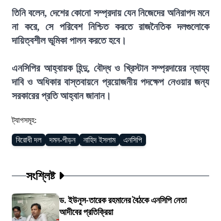
তিনি বলেন, দেশের কোনো সম্প্রদায় যেন নিজেদের অনিরাপদ মনে
না করে, সে পরিবেশ নিশ্চিত করতে রাজনৈতিক দলগুলোকে
দায়িত্বশীল ভূমিকা পালন করতে হবে।
এনসিপির আহ্বায়ক হিন্দু, বৌদ্ধ ও খ্রিস্টান সম্প্রদায়ের ন্যায্য
দাবি ও অধিকার বাস্তবায়নে প্রয়োজনীয় পদক্ষেপ নেওয়ার জন্য
সরকারের প্রতি আহ্বান জানান।
ট্যাগসমূহ:
বিরোধী দল
দমন-পীড়ন
নাহিদ ইসলাম
এনসিপি
সংশ্লিষ্ট
ড. ইউনূস-তারেক রহমানের বৈঠকে এনসিপি নেতা
আদীবের প্রতিক্রিয়া