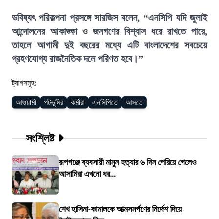
ভবিষ্যৎ পরিকল্পনা প্রসঙ্গে সারজিস বলেন, “এনসিপি যদি জুলাই
আন্দোলনের আকাঙ্ক্ষা ও জনগণের বিশ্বাস ধরে রাখতে পারে,
তাহলে আগামী দুই বছরের মধ্যে এটি বাংলাদেশের সবচেয়ে
গ্রহণযোগ্য রাজনৈতিক দলে পরিণত হবে।”
ট্যাগসমূহ:
আওয়ামী
পটভূমির
কর্মীরা
এনসিপিতে
আসতে
সংশ্লিষ্ট
রূপগঞ্জে ব্যবসায়ী মামুন হত্যার ৬ দিন পেরিয়ে গেলেও
আসামিরা এখনো ধর...
শেখ হাসিনা-কামালকে আত্মসমর্পণের নির্দেশ দিয়ে