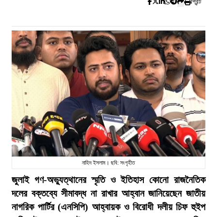
প্রিন্ট
নাহিদ ইসলাম। ছবি: সংগৃহীত
জুলাই গণ-অভ্যুত্থানের স্মৃতি ও ইতিহাস কোনো রাজনৈতিক
দলের বক্তব্যে সীমাবদ্ধ না রাখার আহ্বান জানিয়েছেন জাতীয়
নাগরিক পার্টির (এনসিপি) আহ্বায়ক ও বিরোধী দলীয় চিফ হুইপ