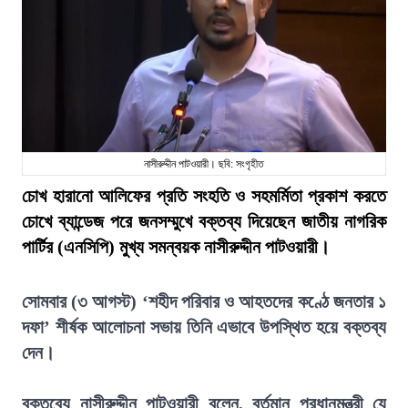
নাসীরুদ্দীন পাটওয়ারী। ছবি: সংগৃহীত
চোখ হারানো আলিফের প্রতি সংহতি ও সহমর্মিতা প্রকাশ করতে
চোখে ব্যান্ডেজ পরে জনসম্মুখে বক্তব্য দিয়েছেন জাতীয় নাগরিক
পার্টির (এনসিপি) মুখ্য সমন্বয়ক নাসীরুদ্দীন পাটওয়ারী।
সোমবার (৩ আগস্ট) ‘শহীদ পরিবার ও আহতদের কণ্ঠে জনতার ১
দফা’ শীর্ষক আলোচনা সভায় তিনি এভাবে উপস্থিত হয়ে বক্তব্য
দেন।
বক্তব্যে নাসীরুদ্দীন পাটওয়ারী বলেন, বর্তমান প্রধানমন্ত্রী যে