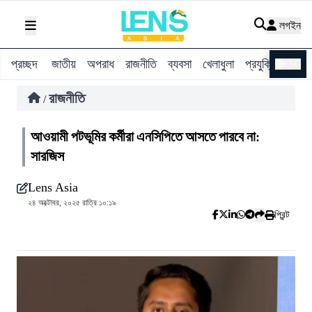
লগইন
প্রচ্ছদ
জাতীয়
অপরাধ
রাজনীতি
ব্যবসা
খেলাধুলা
প্রযুক্তি
বিশ্ব
ENG
রাজনীতি
/
আওয়ামী পটভূমির কর্মীরা এনসিপিতে আসতে পারবে না:
সারজিস
Lens Asia
২৪ অক্টোবর, ২০২৫ রাত্রি ১০:১৯
প্রিন্ট