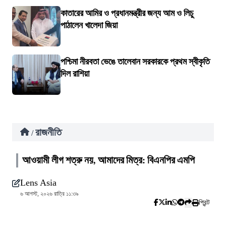
কাতারের আমির ও প্রধানমন্ত্রীর জন্য আম ও লিচু
পাঠালেন খালেদা জিয়া
পশ্চিমা নীরবতা ভেঙে তালেবান সরকারকে প্রথম স্বীকৃতি
দিল রাশিয়া
রাজনীতি
/
আওয়ামী লীগ শত্রু নয়, আমাদের মিত্র: বিএনপির এমপি
Lens Asia
৬ আগস্ট, ২০২৬ রাত্রি ১১:৩৯
প্রিন্ট