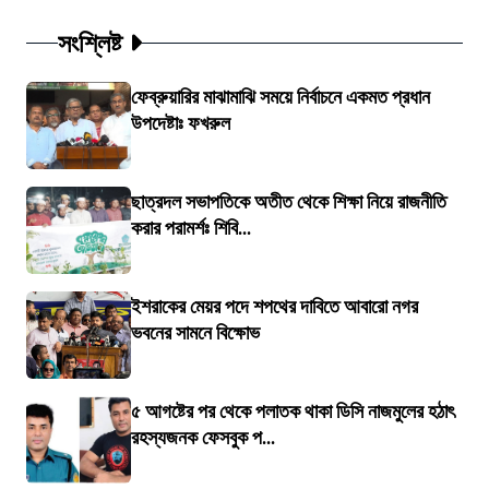
সংশ্লিষ্ট
ফেব্রুয়ারির মাঝামাঝি সময়ে নির্বাচনে একমত প্রধান
উপদেষ্টাঃ ফখরুল
ছাত্রদল সভাপতিকে অতীত থেকে শিক্ষা নিয়ে রাজনীতি
করার পরামর্শঃ শিবি...
ইশরাকের মেয়র পদে শপথের দাবিতে আবারো নগর
ভবনের সামনে বিক্ষোভ
৫ আগষ্টের পর থেকে পলাতক থাকা ডিসি নাজমুলের হঠাৎ
রহস্যজনক ফেসবুক প...