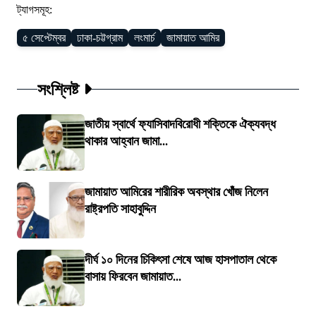
ট্যাগসমূহ:
৫ সেপ্টেম্বর
ঢাকা-চট্টগ্রাম
লংমার্চ
জামায়াত আমির
সংশ্লিষ্ট
জাতীয় স্বার্থে ফ্যাসিবাদবিরোধী শক্তিকে ঐক্যবদ্ধ
থাকার আহ্বান জামা...
জামায়াত আমিরের শারীরিক অবস্থার খোঁজ নিলেন
রাষ্ট্রপতি সাহাবুদ্দিন
দীর্ঘ ১০ দিনের চিকিৎসা শেষে আজ হাসপাতাল থেকে
বাসায় ফিরবেন জামায়াত...