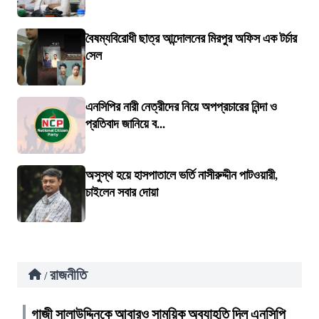
বৈষম্যবিরোধী ছাত্র আন্দোলনের মিরপুর অফিস এক টর্চার
সেল
এনসিপির নারী নেত্রীদের নিয়ে অপপ্রচারের নিন্দা ও
প্রতিবাদ জানিয়ে ব...
অসুস্থ হয়ে হাসপাতালে ভর্তি নাসীরুদ্দীন পাটওয়ারী,
চাইলেন সবার দোয়া
রাজনীতি
/
গাজী সালাউদ্দিনকে আবারও সাময়িক অব্যাহতি দিল এনসিপি