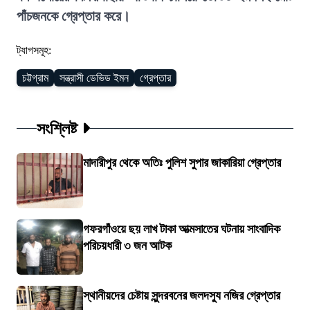
পাঁচজনকে গ্রেপ্তার করে।
ট্যাগসমূহ:
চট্টগ্রাম
সন্ত্রাসী ডেভিড ইমন
গ্রেপ্তার
সংশ্লিষ্ট
মাদারীপুর থেকে অতিঃ পুলিশ সুপার জাকারিয়া গ্রেপ্তার
গফরগাঁওয়ে ছয় লাখ টাকা আত্মসাতের ঘটনায় সাংবাদিক
পরিচয়ধারী ৩ জন আটক
স্থানীয়দের চেষ্টায় সুন্দরবনের জলদস্যু নজির গ্রেপ্তার