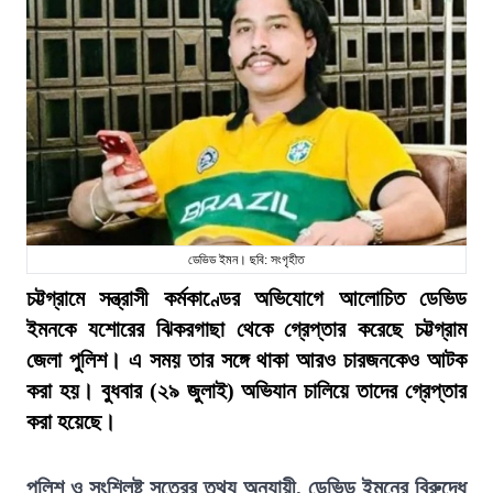
ডেভিড ইমন। ছবি: সংগৃহীত
চট্টগ্রামে সন্ত্রাসী কর্মকাণ্ডের অভিযোগে আলোচিত ডেভিড
ইমনকে যশোরের ঝিকরগাছা থেকে গ্রেপ্তার করেছে চট্টগ্রাম
জেলা পুলিশ। এ সময় তার সঙ্গে থাকা আরও চারজনকেও আটক
করা হয়। বুধবার (২৯ জুলাই) অভিযান চালিয়ে তাদের গ্রেপ্তার
করা হয়েছে।
পুলিশ ও সংশ্লিষ্ট সূত্রের তথ্য অনুযায়ী, ডেভিড ইমনের বিরুদ্ধে