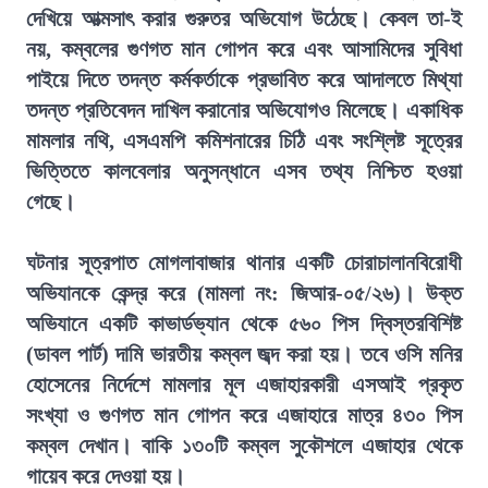
দেখিয়ে আত্মসাৎ করার গুরুতর অভিযোগ উঠেছে। কেবল তা-ই
নয়, কম্বলের গুণগত মান গোপন করে এবং আসামিদের সুবিধা
পাইয়ে দিতে তদন্ত কর্মকর্তাকে প্রভাবিত করে আদালতে মিথ্যা
তদন্ত প্রতিবেদন দাখিল করানোর অভিযোগও মিলেছে। একাধিক
মামলার নথি, এসএমপি কমিশনারের চিঠি এবং সংশ্লিষ্ট সূত্রের
ভিত্তিতে কালবেলার অনুসন্ধানে এসব তথ্য নিশ্চিত হওয়া
গেছে।
ঘটনার সূত্রপাত মোগলাবাজার থানার একটি চোরাচালানবিরোধী
অভিযানকে কেন্দ্র করে (মামলা নং: জিআর-০৫/২৬)। উক্ত
অভিযানে একটি কাভার্ডভ্যান থেকে ৫৬০ পিস দ্বিস্তরবিশিষ্ট
(ডাবল পার্ট) দামি ভারতীয় কম্বল জব্দ করা হয়। তবে ওসি মনির
হোসেনের নির্দেশে মামলার মূল এজাহারকারী এসআই প্রকৃত
সংখ্যা ও গুণগত মান গোপন করে এজাহারে মাত্র ৪৩০ পিস
কম্বল দেখান। বাকি ১৩০টি কম্বল সুকৌশলে এজাহার থেকে
গায়েব করে দেওয়া হয়।