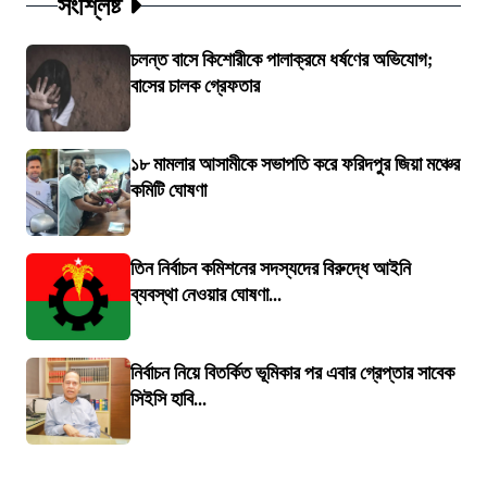
সংশ্লিষ্ট
চলন্ত বাসে কিশোরীকে পালাক্রমে ধর্ষণের অভিযোগ;
বাসের চালক গ্রেফতার
১৮ মামলার আসামীকে সভাপতি করে ফরিদপুর জিয়া মঞ্চের
কমিটি ঘোষণা
তিন নির্বাচন কমিশনের সদস্যদের বিরুদ্ধে আইনি
ব্যবস্থা নেওয়ার ঘোষণা...
নির্বাচন নিয়ে বিতর্কিত ভূমিকার পর এবার গ্রেপ্তার সাবেক
সিইসি হাবি...