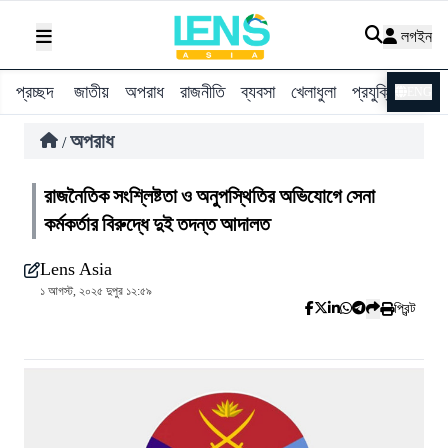
লগইন
প্রচ্ছদ
জাতীয়
অপরাধ
রাজনীতি
ব্যবসা
খেলাধুলা
প্রযুক্তি
বিশ্ব
ENG
অপরাধ
/
রাজনৈতিক সংশ্লিষ্টতা ও অনুপস্থিতির অভিযোগে সেনা
কর্মকর্তার বিরুদ্ধে দুই তদন্ত আদালত
Lens Asia
১ আগস্ট, ২০২৫ দুপুর ১২:৫৯
প্রিন্ট