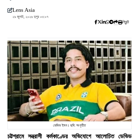
Lens Asia
২৯ জুলাই, ২০২৬ দুপুর ০৩:০৭
প্রিন্ট
ডেভিড ইমন। ছবি: সংগৃহীত
চট্টগ্রামে সন্ত্রাসী কর্মকাণ্ডের অভিযোগে আলোচিত ডেভিড