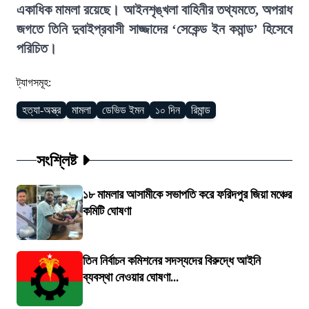
একাধিক মামলা রয়েছে। আইনশৃঙ্খলা বাহিনীর তথ্যমতে, অপরাধ
জগতে তিনি দুবাইপ্রবাসী সাজ্জাদের ‘সেকেন্ড ইন কমান্ড’ হিসেবে
পরিচিত।
ট্যাগসমূহ:
হত্যা-অস্ত্র
মামলা
ডেভিড ইমন
১০ দিন
রিমান্ড
সংশ্লিষ্ট
১৮ মামলার আসামীকে সভাপতি করে ফরিদপুর জিয়া মঞ্চের
কমিটি ঘোষণা
তিন নির্বাচন কমিশনের সদস্যদের বিরুদ্ধে আইনি
ব্যবস্থা নেওয়ার ঘোষণা...