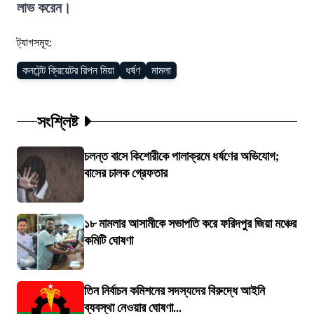
লাভ করেন।
ট্যাগসমূহ:
কনটেন্ট ক্রিয়েটর রিপন মিয়া
ধর্ষণ
মামলা
সংশ্লিষ্ট
চলন্ত বাসে কিশোরীকে পালাক্রমে ধর্ষণের অভিযোগ;
বাসের চালক গ্রেফতার
১৮ মামলার আসামীকে সভাপতি করে ফরিদপুর জিয়া মঞ্চের
কমিটি ঘোষণা
তিন নির্বাচন কমিশনের সদস্যদের বিরুদ্ধে আইনি
ব্যবস্থা নেওয়ার ঘোষণা...