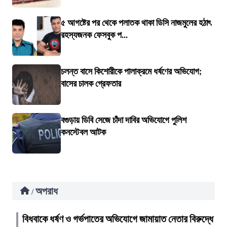
৫ আগষ্টের পর থেকে পলাতক থাকা ডিসি নাজমুলের হঠাৎ
রহস্যজনক ফেসবুক প...
চলন্ত বাসে কিশোরীকে পালাক্রমে ধর্ষণের অভিযোগ;
বাসের চালক গ্রেফতার
বগুড়ায় ডিবি সেজে চাঁদা দাবির অভিযোগে পুলিশ
কনস্টেবল আটক
অপরাধ
/
বিধবাকে ধর্ষণ ও গর্ভপাতের অভিযোগে জামায়াত নেতার বিরুদ্ধে