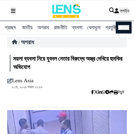
লগইন
প্রচ্ছদ
জাতীয়
অপরাধ
রাজনীতি
ব্যবসা
খেলাধুলা
প্রযুক্তি
বিশ্ব
ENG
অপরাধ
/
ময়লা ব্যবসা নিয়ে যুবদল নেতার বিরুদ্ধে অস্ত্র দেখিয়ে হুমকির
অভিযোগ
Lens Asia
৬ মে, ২০২৬ সকাল ১২:৫৮
প্রিন্ট