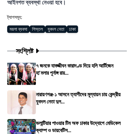
আইনগত ব্যবস্থা নেওয়া হবে।
ট্যাগসমূহ:
ময়লা ব্যবসা
পিস্তল
যুবদল নেতা
ঢাকা
সংশ্লিষ্ট
৭ জনকে যাবজ্জীবন কারাদণ্ড দিয়ে হলি আর্টিজেন
হা'মলার পূর্নাঙ্গ রায়...
নারায়ণগঞ্জ-১ আসনে ত্যাগীদের মূল্যায়ন চায় কেন্দ্রীয়
যুবদল নেতা দুল...
ভলান্টিয়ার পাওয়ার টিম অফ ঢাকার উদ্যোগে মেডিকেল
ক্যাম্প ও ডায়বেটিস...