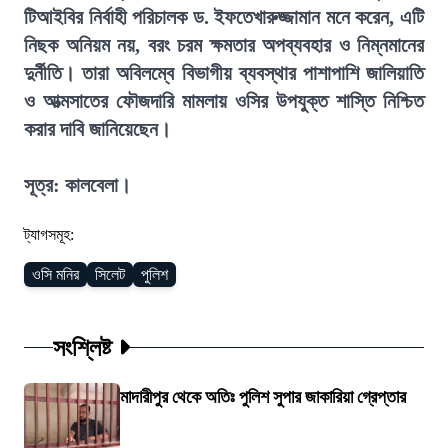
টিআইবির নির্বাহী পরিচালক ড. ইফতেখারুজ্জামান মনে করেন, এটি
নিছক অনিয়ম নয়, বরং চরম ক্ষমতার অপব্যবহার ও নিম্নমানের
দুর্নীতি। তারা অবিলম্বে বিভাগীয় ব্যবস্থার পাশাপাশি জালিয়াতি
ও আত্মসাতের ফৌজদারি মামলায় ওসির উপযুক্ত শাস্তি নিশ্চিত
করার দাবি জানিয়েছেন।
সূত্র: কালবেলা।
ট্যাগসমূহ:
ওসি মনির
সিলেট
পুলিশ
সংশ্লিষ্ট
মাদারীপুর থেকে অতিঃ পুলিশ সুপার জাকারিয়া গ্রেপ্তার