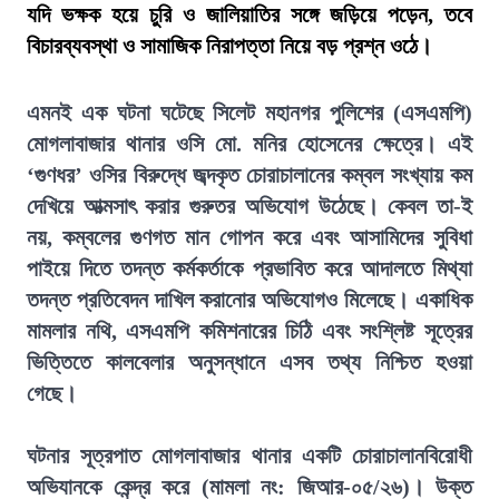
যদি ভক্ষক হয়ে চুরি ও জালিয়াতির সঙ্গে জড়িয়ে পড়েন, তবে
বিচারব্যবস্থা ও সামাজিক নিরাপত্তা নিয়ে বড় প্রশ্ন ওঠে।
এমনই এক ঘটনা ঘটেছে সিলেট মহানগর পুলিশের (এসএমপি)
মোগলাবাজার থানার ওসি মো. মনির হোসেনের ক্ষেত্রে। এই
‘গুণধর’ ওসির বিরুদ্ধে জব্দকৃত চোরাচালানের কম্বল সংখ্যায় কম
দেখিয়ে আত্মসাৎ করার গুরুতর অভিযোগ উঠেছে। কেবল তা-ই
নয়, কম্বলের গুণগত মান গোপন করে এবং আসামিদের সুবিধা
পাইয়ে দিতে তদন্ত কর্মকর্তাকে প্রভাবিত করে আদালতে মিথ্যা
তদন্ত প্রতিবেদন দাখিল করানোর অভিযোগও মিলেছে। একাধিক
মামলার নথি, এসএমপি কমিশনারের চিঠি এবং সংশ্লিষ্ট সূত্রের
ভিত্তিতে কালবেলার অনুসন্ধানে এসব তথ্য নিশ্চিত হওয়া
গেছে।
ঘটনার সূত্রপাত মোগলাবাজার থানার একটি চোরাচালানবিরোধী
অভিযানকে কেন্দ্র করে (মামলা নং: জিআর-০৫/২৬)। উক্ত