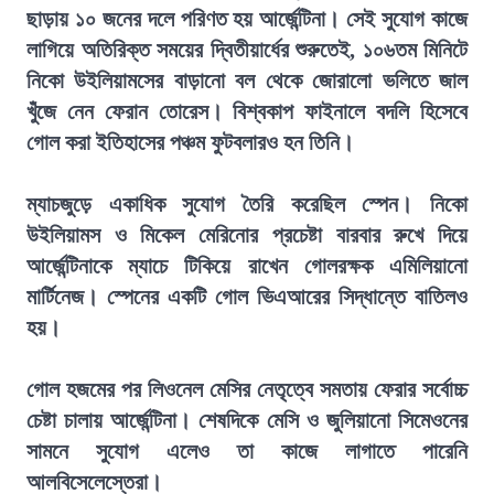
ছাড়ায় ১০ জনের দলে পরিণত হয় আর্জেন্টিনা। সেই সুযোগ কাজে
লাগিয়ে অতিরিক্ত সময়ের দ্বিতীয়ার্ধের শুরুতেই, ১০৬তম মিনিটে
নিকো উইলিয়ামসের বাড়ানো বল থেকে জোরালো ভলিতে জাল
খুঁজে নেন ফেরান তোরেস। বিশ্বকাপ ফাইনালে বদলি হিসেবে
গোল করা ইতিহাসের পঞ্চম ফুটবলারও হন তিনি।
ম্যাচজুড়ে একাধিক সুযোগ তৈরি করেছিল স্পেন। নিকো
উইলিয়ামস ও মিকেল মেরিনোর প্রচেষ্টা বারবার রুখে দিয়ে
আর্জেন্টিনাকে ম্যাচে টিকিয়ে রাখেন গোলরক্ষক এমিলিয়ানো
মার্টিনেজ। স্পেনের একটি গোল ভিএআরের সিদ্ধান্তে বাতিলও
হয়।
গোল হজমের পর লিওনেল মেসির নেতৃত্বে সমতায় ফেরার সর্বোচ্চ
চেষ্টা চালায় আর্জেন্টিনা। শেষদিকে মেসি ও জুলিয়ানো সিমেওনের
সামনে সুযোগ এলেও তা কাজে লাগাতে পারেনি
আলবিসেলেস্তেরা।