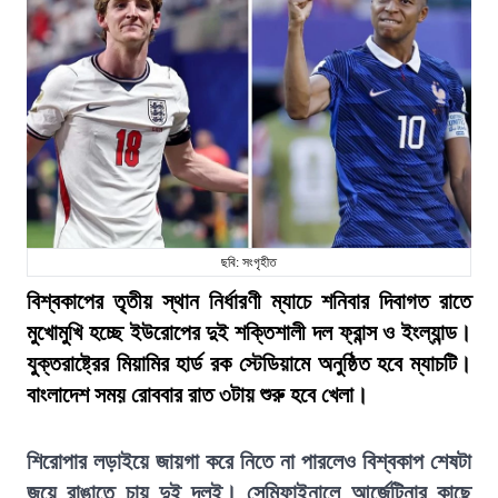
ছবি: সংগৃহীত
বিশ্বকাপের তৃতীয় স্থান নির্ধারণী ম্যাচে শনিবার দিবাগত রাতে
মুখোমুখি হচ্ছে ইউরোপের দুই শক্তিশালী দল ফ্রান্স ও ইংল্যান্ড।
যুক্তরাষ্ট্রের মিয়ামির হার্ড রক স্টেডিয়ামে অনুষ্ঠিত হবে ম্যাচটি।
বাংলাদেশ সময় রোববার রাত ৩টায় শুরু হবে খেলা।
শিরোপার লড়াইয়ে জায়গা করে নিতে না পারলেও বিশ্বকাপ শেষটা
জয়ে রাঙাতে চায় দুই দলই। সেমিফাইনালে আর্জেন্টিনার কাছে