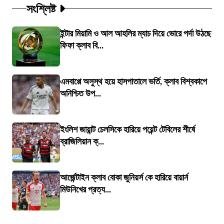
সংশ্লিষ্ট
ইন্টার মিয়ামি ও আল আহলির ম্যাচ দিয়ে ভোরে পর্দা উঠছে
ফিফা ক্লাব বি...
এমবাপ্পে অসুস্থ হয়ে হাসপাতালে ভর্তি, ক্লাব বিশ্বকাপে
অনিশ্চিত উপ...
ইংলিশ জায়ান্ট চেলসিকে হারিয়ে পয়েন্ট টেবিলের শীর্ষে
ব্রাজিলিয়ান ক্...
আর্জেন্টাইন ক্লাব বোকা জুনিয়র্স কে হারিয়ে বায়ার্ন
মিউনিখের প্রত্য...