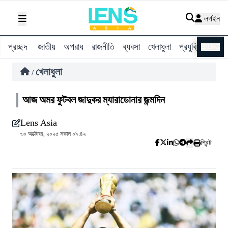
লগইন
প্রচ্ছদ
জাতীয়
অপরাধ
রাজনীতি
ব্যবসা
খেলাধুলা
প্রযুক্তি
বিশ্ব
ENG
খেলাধুলা
/
আজ অমর ফুটবল জাদুকর ম্যারাডোনার জন্মদিন
Lens Asia
৩০ অক্টোবর, ২০২৫ সকাল ০৯:৪২
প্রিন্ট