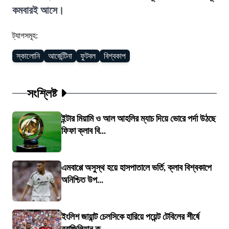
কমবারই আসে।
ট্যাগসমূহ:
স্কালোনি
আর্জেন্টিনা
ফুটবল
বিশ্বকাপ
সংশ্লিষ্ট
ইন্টার মিয়ামি ও আল আহলির ম্যাচ দিয়ে ভোরে পর্দা উঠছে
ফিফা ক্লাব বি...
এমবাপ্পে অসুস্থ হয়ে হাসপাতালে ভর্তি, ক্লাব বিশ্বকাপে
অনিশ্চিত উপ...
ইংলিশ জায়ান্ট চেলসিকে হারিয়ে পয়েন্ট টেবিলের শীর্ষে