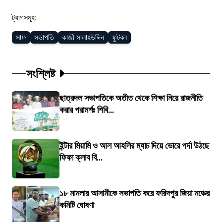
ট্যাগসমূহ:
সাফ
সভাপতি
কাজী সালাহউদ্দিন
ফুটবল
সংশ্লিষ্ট
ছাত্রদল সভাপতিকে অতীত থেকে শিক্ষা নিয়ে রাজনীতি
করার পরামর্শঃ শিবি...
ইন্টার মিয়ামি ও আল আহলির ম্যাচ দিয়ে ভোরে পর্দা উঠছে
ফিফা ক্লাব বি...
১৮ মামলার আসামীকে সভাপতি করে ফরিদপুর জিয়া মঞ্চের
কমিটি ঘোষণা