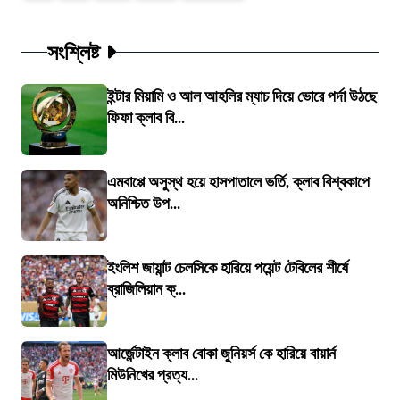
সংশ্লিষ্ট
ইন্টার মিয়ামি ও আল আহলির ম্যাচ দিয়ে ভোরে পর্দা উঠছে
ফিফা ক্লাব বি...
এমবাপ্পে অসুস্থ হয়ে হাসপাতালে ভর্তি, ক্লাব বিশ্বকাপে
অনিশ্চিত উপ...
ইংলিশ জায়ান্ট চেলসিকে হারিয়ে পয়েন্ট টেবিলের শীর্ষে
ব্রাজিলিয়ান ক্...
আর্জেন্টাইন ক্লাব বোকা জুনিয়র্স কে হারিয়ে বায়ার্ন
মিউনিখের প্রত্য...