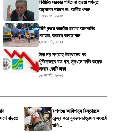
নির্বাচিত সরকার গঠিত না হওয়া পর্যন্ত
আন্দোলন থামবে না: আমীর খসরু
৭ নভেম্বর, ২০২৫
হিলি বন্দরে ভারতীয় চালের আমদানির
জোয়ার, বাজারে কমছে দাম
২৩ আগস্ট, ২০২৫
টানা নয় সপ্তাহ উত্থানের পর
পুঁজিবাজারে বড় ধস, মূলধনে ক্ষতি কয়েক
হাজার কোটি টাকা
১৬ আগস্ট, ২০২৫
মান
রূপগঞ্জে আধিপত্য বিস্তারকে
দেশে বাড়তে
কেন্দ্র করে যুবদল-ছাত্রদল সংঘর্ষে
গুলি...