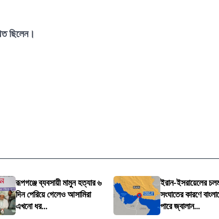
স্থিত ছিলেন।
রূপগঞ্জে ব্যবসায়ী মামুন হত্যার ৬
ইরান-ইসরায়েলের চল
দিন পেরিয়ে গেলেও আসামিরা
সংঘাতের কারণে বাংলা
এখনো ধর...
পারে জ্বালান...