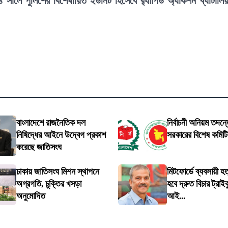
২০০৪ সালে পুলিশের বিশেষায়িত ইউনিট হিসেবে র‍্যাপিড অ্যাকশন ব্যাটালি
বাংলাদেশে রাজনৈতিক দল
নির্বাচনী অনিয়ম তদন্তে
নিষিদ্ধের আইনে উদ্বেগ প্রকাশ
সরকারের বিশেষ কমিট
করেছে জাতিসংঘ
ঢাকায় জাতিসংঘ মিশন স্থাপনে
মিটফোর্ডে ব্যবসায়ী হত
অগ্রগতি, চুক্তির খসড়া
হবে দ্রুত বিচার ট্রাইব
অনুমোদিত
আই...