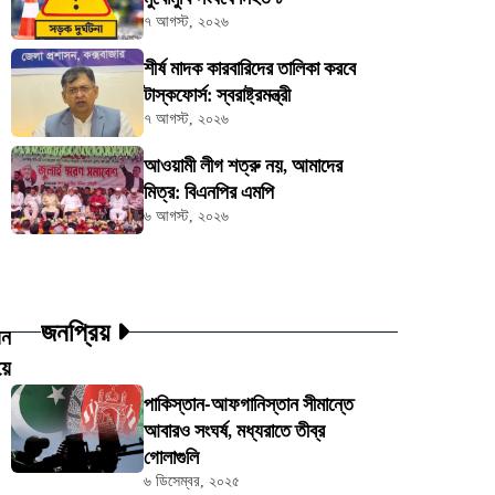
৭ আগস্ট, ২০২৬
শীর্ষ মাদক কারবারিদের তালিকা করবে
টাস্কফোর্স: স্বরাষ্ট্রমন্ত্রী
৭ আগস্ট, ২০২৬
আওয়ামী লীগ শত্রু নয়, আমাদের
মিত্র: বিএনপির এমপি
৬ আগস্ট, ২০২৬
জনপ্রিয়
য়ন
য়ে
পাকিস্তান-আফগানিস্তান সীমান্তে
আবারও সংঘর্ষ, মধ্যরাতে তীব্র
গোলাগুলি
৬ ডিসেম্বর, ২০২৫