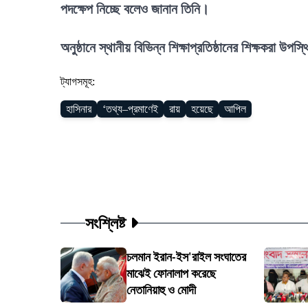
পদক্ষেপ নিচ্ছে বলেও জানান তিনি।
অনুষ্ঠানে স্থানীয় বিভিন্ন শিক্ষাপ্রতিষ্ঠানের শিক্ষকরা উপ
ট্যাগসমূহ:
হাসিনার
‘তথ্য–প্রমাণেই
রায়
হয়েছে
আপিল
সংশ্লিষ্ট
চলমান ইরান-ইস'রাইল সংঘাতের
মাঝেই ফোনালাপ করেছে
নেতানিয়াহু ও মোদী