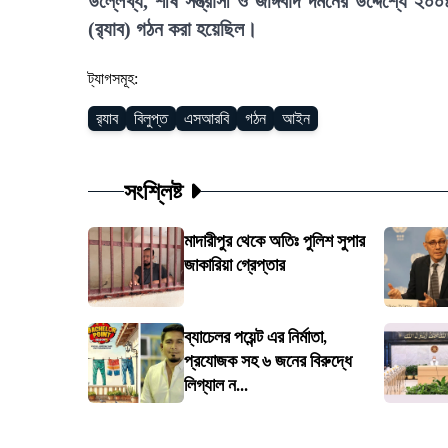
উল্লেখ্য, শীর্ষ সন্ত্রাসী ও জঙ্গিবাদ দমনের উদ্দেশ্যে 
(র‍্যাব) গঠন করা হয়েছিল।
ট্যাগসমূহ:
র‍্যাব
বিলুপ্ত
এসআরবি
গঠন
আইন
সংশ্লিষ্ট
মাদারীপুর থেকে অতিঃ পুলিশ সুপার
জাকারিয়া গ্রেপ্তার
ব্যাচেলর পয়েন্ট এর নির্মাতা,
প্রযোজক সহ ৬ জনের বিরুদ্ধে
লিগ্যাল ন...