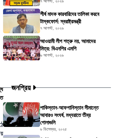
৭ আগস্ট, ২০২৬
শীর্ষ মাদক কারবারিদের তালিকা করবে
টাস্কফোর্স: স্বরাষ্ট্রমন্ত্রী
৭ আগস্ট, ২০২৬
আওয়ামী লীগ শত্রু নয়, আমাদের
মিত্র: বিএনপির এমপি
৬ আগস্ট, ২০২৬
জনপ্রিয়
ধে
তে
পাকিস্তান-আফগানিস্তান সীমান্তে
আবারও সংঘর্ষ, মধ্যরাতে তীব্র
গোলাগুলি
ঠে
৬ ডিসেম্বর, ২০২৫
ীয়