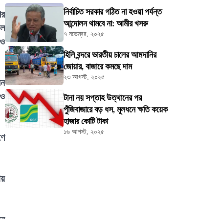
নির্বাচিত সরকার গঠিত না হওয়া পর্যন্ত
ের
আন্দোলন থামবে না: আমীর খসরু
াল
৭ নভেম্বর, ২০২৫
 ও
হিলি বন্দরে ভারতীয় চালের আমদানির
জোয়ার, বাজারে কমছে দাম
২৩ আগস্ট, ২০২৫
েন
 ও
টানা নয় সপ্তাহ উত্থানের পর
পুঁজিবাজারে বড় ধস, মূলধনে ক্ষতি কয়েক
হাজার কোটি টাকা
১৬ আগস্ট, ২০২৫
ণে
ায়