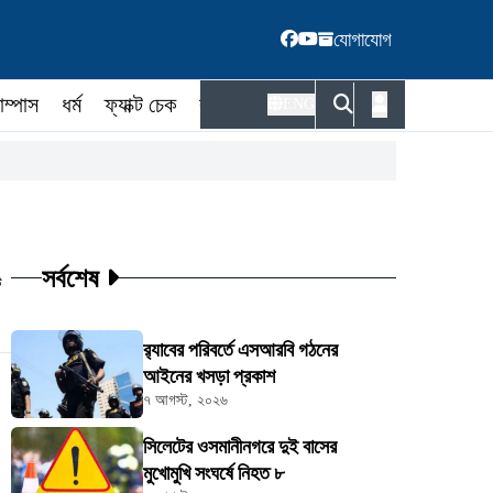
যোগাযোগ
াম্পাস
ধর্ম
ফ্যাক্ট চেক
কর্মকর্তা
ENG
সর্বশেষ
ট
র‍্যাবের পরিবর্তে এসআরবি গঠনের
আইনের খসড়া প্রকাশ
৭ আগস্ট, ২০২৬
সিলেটের ওসমানীনগরে দুই বাসের
মুখোমুখি সংঘর্ষে নিহত ৮