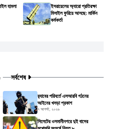
াইল হামলা
ইসরায়েলের অ্যারো প্রতিরক্ষা
মিসাইল ফুরিয়ে আসছে: মার্কিন
কর্মকর্তা
সর্বশেষ
ট
র‍্যাবের পরিবর্তে এসআরবি গঠনের
আইনের খসড়া প্রকাশ
৭ আগস্ট, ২০২৬
সিলেটের ওসমানীনগরে দুই বাসের
মুখোমুখি সংঘর্ষে নিহত ৮