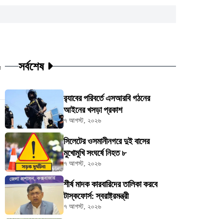
সর্বশেষ
ট
র‍্যাবের পরিবর্তে এসআরবি গঠনের
আইনের খসড়া প্রকাশ
৭ আগস্ট, ২০২৬
সিলেটের ওসমানীনগরে দুই বাসের
মুখোমুখি সংঘর্ষে নিহত ৮
৭ আগস্ট, ২০২৬
শীর্ষ মাদক কারবারিদের তালিকা করবে
টাস্কফোর্স: স্বরাষ্ট্রমন্ত্রী
৭ আগস্ট, ২০২৬