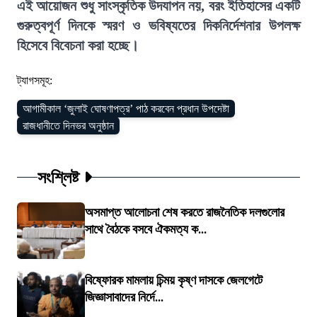
এই আয়োজন শুধু সাংস্কৃতিক উদযাপন নয়, বরং ইতিহাসের একটি
গুরুত্বপূর্ণ দিনকে স্মরণ ও ভবিষ্যতের দিকনির্দেশনার উপলক্ষ
হিসেবে বিবেচনা করা হচ্ছে।
ট্যাগসমূহ:
আগামীকাল ‘জুলাই ঘোষণাপত্র’ পাঠ করবেন প্রধান উপদেষ্টা
রাজধানীতে দিনভর অনুষ্ঠান
সংশ্লিষ্ট
অসমাপ্ত আলোচনা শেষ করতে রাজনৈতিক দলগুলোর
সাথে বৈঠকে বসবে ঐকমত্য ক...
বিষ্ফোরক মামলায় চিন্ময় কৃষ্ণ দাসকে জেলগেটে
জিজ্ঞাসাবাদের নির্দে...