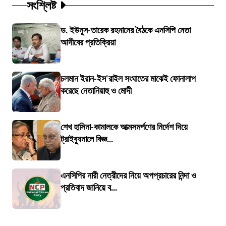
সংশ্লিষ্ট
ড. ইউনূস-তারেক রহমানের বৈঠকে এনসিপি নেতা
আদীবের প্রতিক্রিয়া
চলমান ইরান-ইস'রাইল সংঘাতের মাঝেই ফোনালাপ
করেছে নেতানিয়াহু ও মোদী
শেখ হাসিনা-কামালকে আত্মসমর্পণের নির্দেশ দিয়ে
ট্রাইব্যুনালে বিজ্ঞ...
এনসিপির নারী নেত্রীদের নিয়ে অপপ্রচারের নিন্দা ও
প্রতিবাদ জানিয়ে ব...