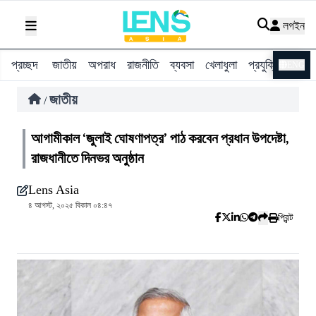
লগইন
প্রচ্ছদ
জাতীয়
অপরাধ
রাজনীতি
ব্যবসা
খেলাধুলা
প্রযুক্তি
বিশ্ব
ENG
জাতীয়
/
আগামীকাল ‘জুলাই ঘোষণাপত্র’ পাঠ করবেন প্রধান উপদেষ্টা,
রাজধানীতে দিনভর অনুষ্ঠান
Lens Asia
৪ আগস্ট, ২০২৫ বিকাল ০৪:৪৭
প্রিন্ট