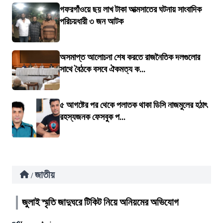
গফরগাঁওয়ে ছয় লাখ টাকা আত্মসাতের ঘটনায় সাংবাদিক
পরিচয়ধারী ৩ জন আটক
অসমাপ্ত আলোচনা শেষ করতে রাজনৈতিক দলগুলোর
সাথে বৈঠকে বসবে ঐকমত্য ক...
৫ আগষ্টের পর থেকে পলাতক থাকা ডিসি নাজমুলের হঠাৎ
রহস্যজনক ফেসবুক প...
জাতীয়
/
জুলাই স্মৃতি জাদুঘরে টিকিট নিয়ে অনিয়মের অভিযোগ