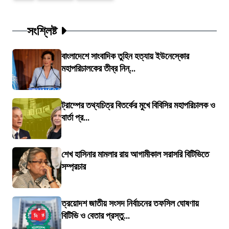
সংশ্লিষ্ট
বাংলাদেশে সাংবাদিক তুহিন হত্যায় ইউনেস্কোর
মহাপরিচালকের তীব্র নিন্...
ট্রাম্পের তথ্যচিত্র বিতর্কের মুখে বিবিসির মহাপরিচালক ও
বার্তা প্র...
শেখ হাসিনার মামলার রায় আগামীকাল সরাসরি বিটিভিতে
সম্প্রচার
ত্রয়োদশ জাতীয় সংসদ নির্বাচনের তফসিল ঘোষণায়
বিটিভি ও বেতার প্রস্তু...