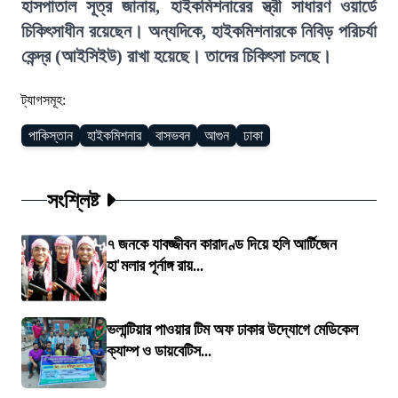
হাসপাতাল সূত্র জানায়, হাইকমিশনারের স্ত্রী সাধারণ ওয়ার্ডে
চিকিৎসাধীন রয়েছেন। অন্যদিকে, হাইকমিশনারকে নিবিড় পরিচর্যা
কেন্দ্র (আইসিইউ) রাখা হয়েছে। তাদের চিকিৎসা চলছে।
ট্যাগসমূহ:
পাকিস্তান
হাইকমিশনার
বাসভবন
আগুন
ঢাকা
সংশ্লিষ্ট
৭ জনকে যাবজ্জীবন কারাদণ্ড দিয়ে হলি আর্টিজেন
হা'মলার পূর্নাঙ্গ রায়...
ভলান্টিয়ার পাওয়ার টিম অফ ঢাকার উদ্যোগে মেডিকেল
ক্যাম্প ও ডায়বেটিস...