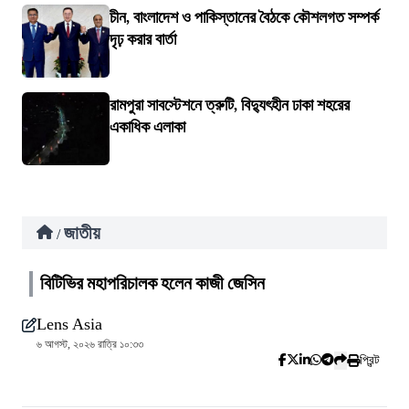
চীন, বাংলাদেশ ও পাকিস্তানের বৈঠকে কৌশলগত সম্পর্ক
দৃঢ় করার বার্তা
রামপুরা সাবস্টেশনে ত্রুটি, বিদ্যুৎহীন ঢাকা শহরের
একাধিক এলাকা
জাতীয়
/
বিটিভির মহাপরিচালক হলেন কাজী জেসিন
Lens Asia
৬ আগস্ট, ২০২৬ রাত্রি ১০:৩৩
প্রিন্ট