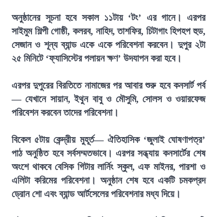
অনুষ্ঠানের সূচনা হবে সকাল ১১টায় ‘টং’ এর গানে। এরপর
সাইমুম শিল্পী গোষ্ঠী, কলরব, নাহিদ, তাশফির, চিটাগাং হিপহপ হুড,
সেজান ও শূন্য ব্যান্ড একে একে পরিবেশনা করবেন। দুপুর ২টা
২৫ মিনিটে ‘ফ্যাসিস্টের পলায়ন ক্ষণ’ উদযাপন করা হবে।
এরপর দুপুরের বিরতিতে নামাজের পর আবার শুরু হবে কনসার্ট পর্ব
— যেখানে সায়ান, ইথুন বাবু ও মৌসুমি, সোলস ও ওয়ারফেজ
পরিবেশন করবেন তাদের পরিবেশনা।
বিকেল ৫টায় কেন্দ্রীয় মুহূর্ত— ঐতিহাসিক ‘জুলাই ঘোষণাপত্র’
পাঠ অনুষ্ঠিত হবে সর্বসম্মতভাবে। এরপর সন্ধ্যায় কনসার্টের শেষ
অংশে থাকবে বেসিক গিটার লার্নিং স্কুল, এফ মাইনর, পারশা ও
এলিটা করিমের পরিবেশনা। অনুষ্ঠান শেষ হবে একটি চমকপ্রদ
ড্রোন শো এবং ব্যান্ড আর্টসেলের পরিবেশনার মধ্য দিয়ে।