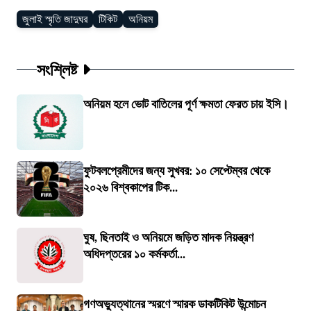
জুলাই স্মৃতি জাদুঘর
টিকিট
অনিয়ম
সংশ্লিষ্ট
অনিয়ম হলে ভোট বাতিলের পূর্ণ ক্ষমতা ফেরত চায় ইসি।
ফুটবলপ্রেমীদের জন্য সুখবর: ১০ সেপ্টেম্বর থেকে
২০২৬ বিশ্বকাপের টিক...
ঘুষ, ছিনতাই ও অনিয়মে জড়িত মাদক নিয়ন্ত্রণ
অধিদপ্তরের ১০ কর্মকর্তা...
গণঅভ্যুত্থানের স্মরণে স্মারক ডাকটিকিট উন্মোচন