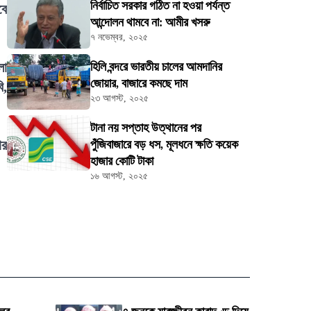
নির্বাচিত সরকার গঠিত না হওয়া পর্যন্ত
বে
আন্দোলন থামবে না: আমীর খসরু
৭ নভেম্বর, ২০২৫
লা
হিলি বন্দরে ভারতীয় চালের আমদানির
জোয়ার, বাজারে কমছে দাম
ি,
২৩ আগস্ট, ২০২৫
টানা নয় সপ্তাহ উত্থানের পর
ার
পুঁজিবাজারে বড় ধস, মূলধনে ক্ষতি কয়েক
হাজার কোটি টাকা
১৬ আগস্ট, ২০২৫