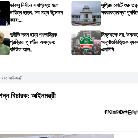
ডাকসু নির্বাচন বাধাগ্রস্ত হলে
সুপ্রিম কোর্টে শুরু তত্ত
দায়িত্ব ছাড়ব, সব সত্য উন্মোচন
সরকারব্যবস্থা পুনর্বিব
করব:...
দুর্নীতি দমন ছাড়া গণতান্ত্রিক
নিম্নকক্ষে নয়, উচ্চকক
প্রক্রিয়া পুনর্গঠন অসম্ভব:
অনুপাতভিত্তিক ব্যবস্
বদিউল আল...
এনসিপি
ারক: আইনমন্ত্রী
ন্ন বিচারক: আইনমন্ত্রী
প্রিন্