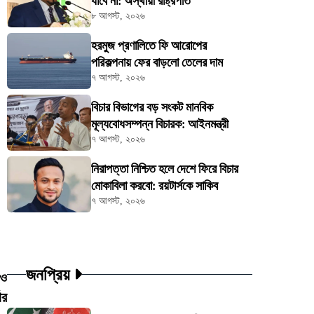
যাবে না: অস্থায়ী রাষ্ট্রপতি
৮ আগস্ট, ২০২৬
হরমুজ প্রণালিতে ফি আরোপের
পরিকল্পনায় ফের বাড়লো তেলের দাম
৭ আগস্ট, ২০২৬
বিচার বিভাগের বড় সংকট মানবিক
মূল্যবোধসম্পন্ন বিচারক: আইনমন্ত্রী
৭ আগস্ট, ২০২৬
নিরাপত্তা নিশ্চিত হলে দেশে ফিরে বিচার
মোকাবিলা করবো: রয়টার্সকে সাকিব
৭ আগস্ট, ২০২৬
জনপ্রিয়
 ও
ার