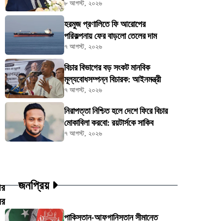
৮ আগস্ট, ২০২৬
হরমুজ প্রণালিতে ফি আরোপের
পরিকল্পনায় ফের বাড়লো তেলের দাম
৭ আগস্ট, ২০২৬
বিচার বিভাগের বড় সংকট মানবিক
মূল্যবোধসম্পন্ন বিচারক: আইনমন্ত্রী
৭ আগস্ট, ২০২৬
নিরাপত্তা নিশ্চিত হলে দেশে ফিরে বিচার
মোকাবিলা করবো: রয়টার্সকে সাকিব
৭ আগস্ট, ২০২৬
জনপ্রিয়
ীর
ের
পাকিস্তান-আফগানিস্তান সীমান্তে