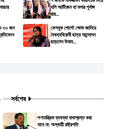
লের
৭ জনকে যাবজ্জীবন কারাদণ্ড দিয়ে
োচ্চার
হলি আর্টিজেন হা'মলার পূর্নাঙ্গ
রায়...
ডে ৩০ জন
ফেসবুক পোস্টে ক্ষোভ জানিয়ে
প্রতিবেদন
বৈষম্যবিরোধী ছাত্র আন্দোলন
ছাড়লেন উমাম...
সর্বশেষ
ট
গণতান্ত্রিক ব্যবস্থা বাধাগ্রস্ত করা
যাবে না: অস্থায়ী রাষ্ট্রপতি