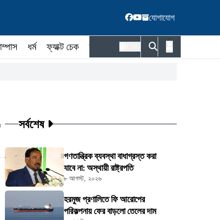
যোগাযোগ
াম্পাস
ধর্ম
ফ্যাক্ট চেক
কর্মকর্তা
ENG
সর্বশেষ
ট
গণতান্ত্রিক ব্যবস্থা বাধাগ্রস্ত করা
যাবে না: অস্থায়ী রাষ্ট্রপতি
৮ আগস্ট, ২০২৬
হরমুজ প্রণালিতে ফি আরোপের
পরিকল্পনায় ফের বাড়লো তেলের দাম