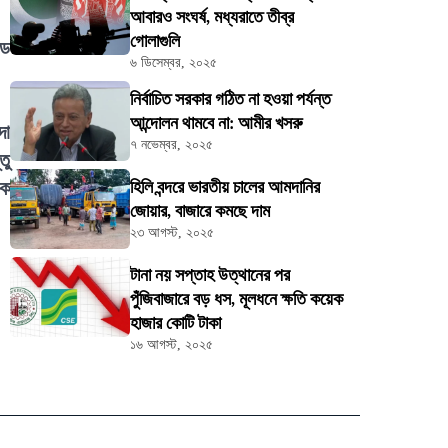
আবারও সংঘর্ষ, মধ্যরাতে তীব্র
গোলাগুলি
ডে
৬ ডিসেম্বর, ২০২৫
নির্বাচিত সরকার গঠিত না হওয়া পর্যন্ত
আন্দোলন থামবে না: আমীর খসরু
দা
৭ নভেম্বর, ২০২৫
তু
িক
হিলি বন্দরে ভারতীয় চালের আমদানির
জোয়ার, বাজারে কমছে দাম
২৩ আগস্ট, ২০২৫
টানা নয় সপ্তাহ উত্থানের পর
পুঁজিবাজারে বড় ধস, মূলধনে ক্ষতি কয়েক
হাজার কোটি টাকা
১৬ আগস্ট, ২০২৫