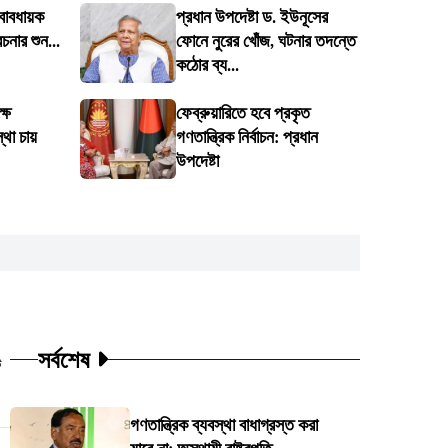
্বাবধায়ক
প্রধান উপদেষ্টা ড. ইউনূসের
েচনার শুন...
ফোনে নুরের খোঁজ, ঘটনার তদন্তে
কঠোর ব্য...
্ষে
ফেব্রুয়ারিতে হবে প্রকৃত
থা চায়
গণতান্ত্রিক নির্বাচন: প্রধান
উপদেষ্টা
সর্বশেষ
ট
গণতান্ত্রিক ব্যবস্থা বাধাগ্রস্ত করা