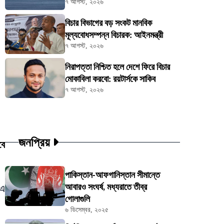
৭ আগস্ট, ২০২৬
বিচার বিভাগের বড় সংকট মানবিক
মূল্যবোধসম্পন্ন বিচারক: আইনমন্ত্রী
৭ আগস্ট, ২০২৬
নিরাপত্তা নিশ্চিত হলে দেশে ফিরে বিচার
মোকাবিলা করবো: রয়টার্সকে সাকিব
৭ আগস্ট, ২০২৬
জনপ্রিয়
বে
পাকিস্তান-আফগানিস্তান সীমান্তে
আবারও সংঘর্ষ, মধ্যরাতে তীব্র
 এ
গোলাগুলি
৬ ডিসেম্বর, ২০২৫