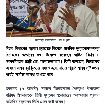
আইনমন্ত্রী আসাদুজ্জামান। ছবি: সংগৃহীত
বিচার বিভাগের প্রধান চ্যালেঞ্জ হিসেবে মানবিক মূল্যবোধসম্পন্ন
বিচারকের অভাবের কথা উল্লেখ করেছেন আইন, বিচার ও
সংসদবিষয়ক মন্ত্রী মো. আসাদুজ্জামান। তিনি বলেছেন, বিচারকের
আসনে এমন ব্যক্তিদের বসতে হবে, যাদের প্রতি মানুষ সৃষ্টিকর্তার
পরেই সর্বোচ্চ আস্থা রাখতে পারে।
শুক্রবার (৭ আগস্ট) সকালে ঝিনাইদহের শৈলকূপা উপজেলা
পরিষদ মিলনায়তনে শিল্পী মুস্তফা মনোয়ারের স্মরণসভায় প্রধান
অতিথির বক্তব্যে তিনি এসব কথা বলেন।