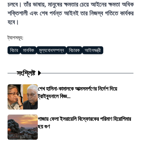
চলবে। তাঁর ভাষায়, মানুষের ক্ষমতার চেয়ে আইনের ক্ষমতা অধিক
শক্তিশালী এবং শেষ পর্যন্ত আইনই তার নিজস্ব গতিতে কার্যকর
হবে।
ট্যাগসমূহ:
বিচার
মানবিক
মূল্যবোধসম্পন্ন
বিচারক
আইনমন্ত্রী
সংশ্লিষ্ট
শেখ হাসিনা-কামালকে আত্মসমর্পণের নির্দেশ দিয়ে
ট্রাইব্যুনালে বিজ্ঞ...
গাজায় ফেলা ইসরায়েলি বিস্ফোরকের পরিমাণ হিরোশিমার
ছয় গুণ