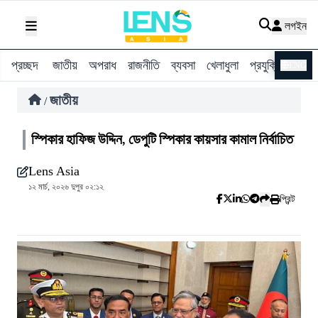
লগইন
প্রচ্ছদ
জাতীয়
অপরাধ
রাজনীতি
ব্যবসা
খেলাধুলা
প্রযুক্তি
বিশ্ব
ENG
জাতীয়
/
স্পিকার হাফিজ উদ্দিন, ডেপুটি স্পিকার কায়সার কামাল নির্বাচিত
Lens Asia
১২ মার্চ, ২০২৬ দুপুর ০২:১২
প্রিন্ট