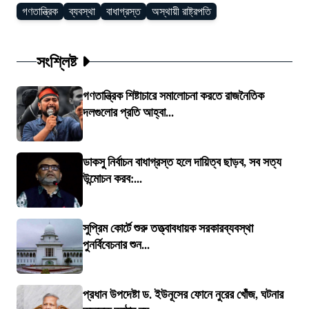
গণতান্ত্রিক
ব্যবস্থা
বাধাগ্রস্ত
অস্থায়ী রাষ্ট্রপতি
সংশ্লিষ্ট
গণতান্ত্রিক শিষ্টাচারে সমালোচনা করতে রাজনৈতিক
দলগুলোর প্রতি আহ্বা...
ডাকসু নির্বাচন বাধাগ্রস্ত হলে দায়িত্ব ছাড়ব, সব সত্য
উন্মোচন করব:...
সুপ্রিম কোর্টে শুরু তত্ত্বাবধায়ক সরকারব্যবস্থা
পুনর্বিবেচনার শুন...
প্রধান উপদেষ্টা ড. ইউনূসের ফোনে নুরের খোঁজ, ঘটনার