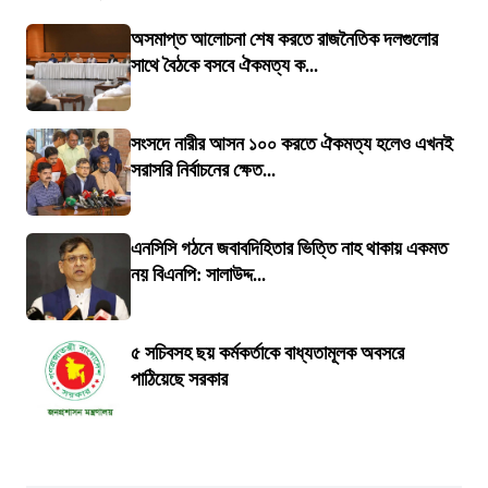
অসমাপ্ত আলোচনা শেষ করতে রাজনৈতিক দলগুলোর
সাথে বৈঠকে বসবে ঐকমত্য ক...
সংসদে নারীর আসন ১০০ করতে ঐকমত্য হলেও এখনই
সরাসরি নির্বাচনের ক্ষেত...
এনসিসি গঠনে জবাবদিহিতার ভিত্তি নাহ থাকায় একমত
নয় বিএনপি: সালাউদ্দ...
৫ সচিবসহ ছয় কর্মকর্তাকে বাধ্যতামূলক অবসরে
পাঠিয়েছে সরকার