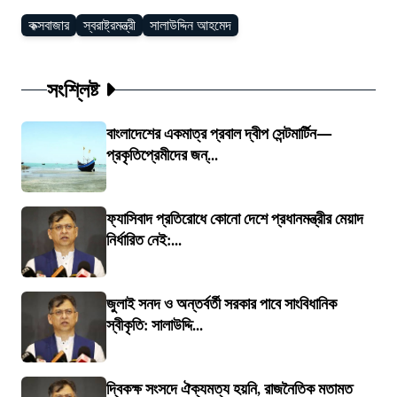
কক্সবাজার
স্বরাষ্ট্রমন্ত্রী
সালাউদ্দিন আহমেদ
সংশ্লিষ্ট
বাংলাদেশের একমাত্র প্রবাল দ্বীপ সেন্টমার্টিন—
প্রকৃতিপ্রেমীদের জন্...
ফ্যাসিবাদ প্রতিরোধে কোনো দেশে প্রধানমন্ত্রীর মেয়াদ
নির্ধারিত নেই:...
জুলাই সনদ ও অন্তর্বর্তী সরকার পাবে সাংবিধানিক
স্বীকৃতি: সালাউদ্দি...
দ্বিকক্ষ সংসদে ঐক্যমত্য হয়নি, রাজনৈতিক মতামত