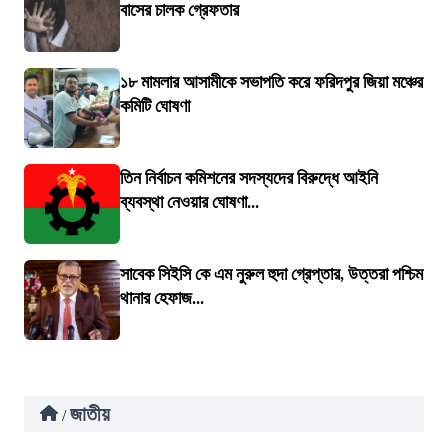
বাসের চালক গ্রেফতার
১৮ মামলার আসামীকে সভাপতি করে ফরিদপুর জিয়া মঞ্চের
কমিটি ঘোষণা
তিন নির্বাচন কমিশনের সদস্যদের বিরুদ্ধে আইনি
ব্যবস্থা নেওয়ার ঘোষণা...
সাবেক সিইসি কে এম নুরুল হুদা গ্রেপ্তার, উত্তরা পশ্চিম
থানার হেফাজ...
জাতীয়
/