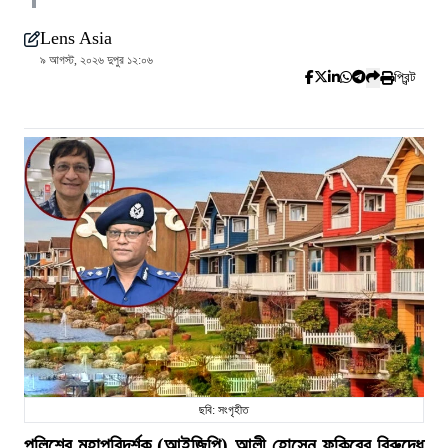
Lens Asia
৯ আগস্ট, ২০২৬ দুপুর ১২:০৬
প্রিন্ট
ছবি: সংগৃহীত
পুলিশের মহাপরিদর্শক (আইজিপি) আলী হোসেন ফকিরের বিরুদ্ধে