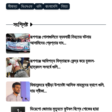
সীমান্ত
বিএসএফ
গুলি
বাংলাদেশি
নিহত
সংশ্লিষ্ট
রূপগঞ্জে গোলাগুলিতে ব্যবসায়ী নিহতের ঘটনায়
আসামিদের গ্রেপ্তার দাব...
রূপগঞ্জে আধিপত্য বিস্তারকে কেন্দ্র করে যুবদল-
ছাত্রদল সংঘর্ষে গুলি...
বিমানবন্দরে ক্রীড়া উপদেষ্টা আসিফ মাহমুদের ব্যাগে গুলি,
দায় স্বীকা...
ডিয়েগো জোতার মৃত্যুতে ফুটবল বিশ্বে শোকের ছায়া