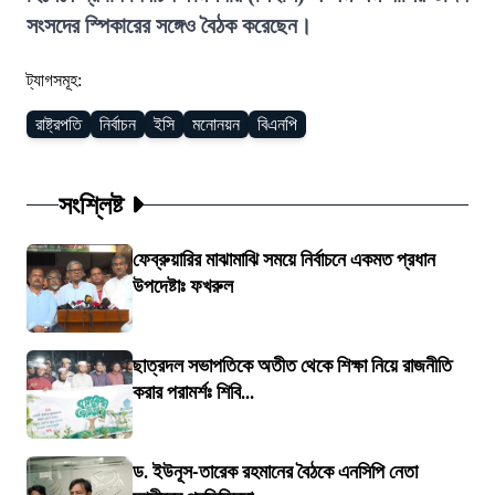
সংসদের স্পিকারের সঙ্গেও বৈঠক করেছেন।
ট্যাগসমূহ:
রাষ্ট্রপতি
নির্বাচন
ইসি
মনোনয়ন
বিএনপি
সংশ্লিষ্ট
ফেব্রুয়ারির মাঝামাঝি সময়ে নির্বাচনে একমত প্রধান
উপদেষ্টাঃ ফখরুল
ছাত্রদল সভাপতিকে অতীত থেকে শিক্ষা নিয়ে রাজনীতি
করার পরামর্শঃ শিবি...
ড. ইউনূস-তারেক রহমানের বৈঠকে এনসিপি নেতা