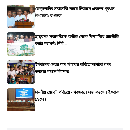
ফেব্রুয়ারির মাঝামাঝি সময়ে নির্বাচনে একমত প্রধান
উপদেষ্টাঃ ফখরুল
ছাত্রদল সভাপতিকে অতীত থেকে শিক্ষা নিয়ে রাজনীতি
করার পরামর্শঃ শিবি...
ইশরাকের মেয়র পদে শপথের দাবিতে আবারো নগর
ভবনের সামনে বিক্ষোভ
মাননীয় মেয়র" পরিচয়ে নগরভবনে সভা করলেন ইশরাক
হোসেন