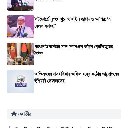
মিটফোর্ডে নৃশংস খুনে ভাষাহীন জামায়াত আমির: ‘এ
কেমন সমাজ!’
প্রধান উপদেষ্টার সঙ্গে স্পেসএক্স ভাইস প্রেসিডেন্টের
বৈঠক
জাতিসংঘের মানবাধিকার অফিস বন্ধে কঠোর আন্দোলনের
হুঁশিয়ারি হেফাজতের
জাতীয়
/