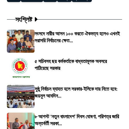
সংশ্লিষ্ট
সংসদে নারীর আসন ১০০ করতে ঐকমত্য হলেও এখনই
সরাসরি নির্বাচনের ক্ষেত...
৫ সচিবসহ ছয় কর্মকর্তাকে বাধ্যতামূলক অবসরে
পাঠিয়েছে সরকার
সুষ্ঠু নির্বাচন ব্যাহত হলে সরকার-ইসিকে দায় নিতে হবে:
জয়নুল আবদিন...
৮ আগস্ট ‘নতুন বাংলাদেশ’ দিবস ঘোষণা, পরিপত্র জারি
অন্তর্বর্তী সরকা...