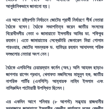
আনুষ্ঠানিকভাবে জানানো হয়।
এর আগে রাষ্ট্রপতি নির্বাচনে জোটের প্রার্থী নির্ধারণে শীর্ষ নেতারা
বৈঠকে বসেন। বৈঠকে সভাপতিত্ব করেন জাতীয় সংসদের
বিরোধীদলীয় নেতা ও জামায়াতে ইসলামীর আমির ডা. শফিকুর
রহমান। এতে জামায়াতের সেক্রেটারি জেনারেল মিয়া গোলাম
পারওয়ার, জোটের সমন্বয়ক ড. হামিদুর রহমান আযাদসহ শরিক
দলগুলোর নেতারা অংশ নেন।
বৈঠকে এলডিপির চেয়ারম্যান কর্নেল (অব.) অলি আহমদ ছাড়াও
জাগপার রাশেদ প্রধান, খেলাফত মজলিসের মামুনুল হক, জাতীয়
নাগরিক পার্টির (এনসিপি) আহ্বায়ক নাহিদ ইসলাম এবং
নাসিরুদ্দিন পাটোয়ারী উপস্থিত ছিলেন।
এর একদিন আগে শনিবার (৮ আগস্ট) সন্ধ্যায় রাজধানীর
মগবাজারে জামায়াতে ইসলামীর কেন্দ্রীয় কার্যালয়ে দলের কেন্দ্রীয়