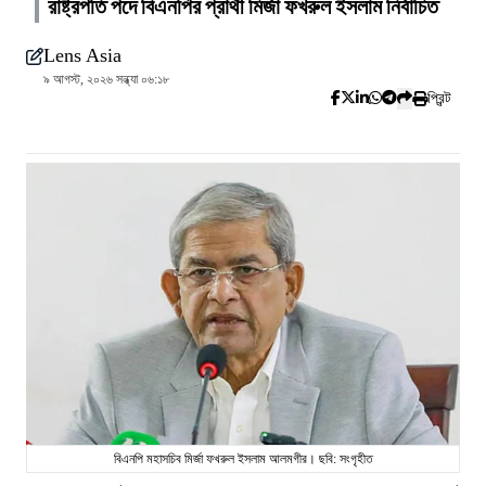
রাষ্ট্রপতি পদে বিএনপির প্রার্থী মির্জা ফখরুল ইসলাম নির্বাচিত
Lens Asia
৯ আগস্ট, ২০২৬ সন্ধ্যা ০৬:১৮
প্রিন্ট
বিএনপি মহাসচিব মির্জা ফখরুল ইসলাম আলমগীর। ছবি: সংগৃহীত