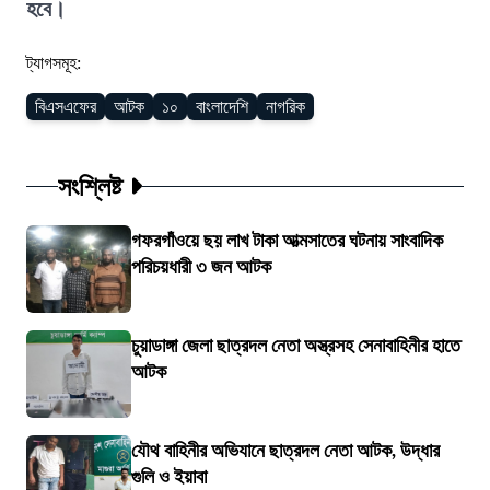
হবে।
ট্যাগসমূহ:
বিএসএফের
আটক
১০
বাংলাদেশি
নাগরিক
সংশ্লিষ্ট
গফরগাঁওয়ে ছয় লাখ টাকা আত্মসাতের ঘটনায় সাংবাদিক
পরিচয়ধারী ৩ জন আটক
চুয়াডাঙ্গা জেলা ছাত্রদল নেতা অস্ত্রসহ সেনাবাহিনীর হাতে
আটক
যৌথ বাহিনীর অভিযানে ছাত্রদল নেতা আটক, উদ্ধার
গুলি ও ইয়াবা