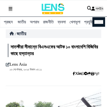
লগইন
প্রচ্ছদ
জাতীয়
অপরাধ
রাজনীতি
ব্যবসা
খেলাধুলা
প্রযুক্তি
বিশ্ব
ENG
জাতীয়
/
সাতক্ষীরা সীমান্তে বিএসএফের আটক ১০ বাংলাদেশি বিজিবির
কাছে হস্তান্তর
Lens Asia
১৩ সেপ্টেম্বর, ২০২৫ বিকাল ০৪:১১
প্রিন্ট