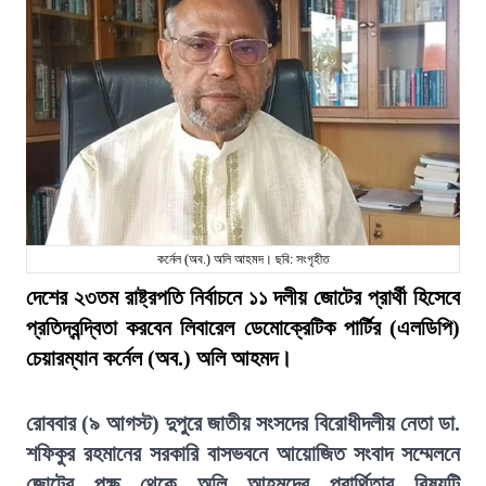
কর্নেল (অব.) অলি আহমদ। ছবি: সংগৃহীত
দেশের ২৩তম রাষ্ট্রপতি নির্বাচনে ১১ দলীয় জোটের প্রার্থী হিসেবে
প্রতিদ্বন্দ্বিতা করবেন লিবারেল ডেমোক্রেটিক পার্টির (এলডিপি)
চেয়ারম্যান কর্নেল (অব.) অলি আহমদ।
রোববার (৯ আগস্ট) দুপুরে জাতীয় সংসদের বিরোধীদলীয় নেতা ডা.
শফিকুর রহমানের সরকারি বাসভবনে আয়োজিত সংবাদ সম্মেলনে
জোটের পক্ষ থেকে অলি আহমদের প্রার্থিতার বিষয়টি