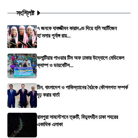
সংশ্লিষ্ট
৭ জনকে যাবজ্জীবন কারাদণ্ড দিয়ে হলি আর্টিজেন
হা'মলার পূর্নাঙ্গ রায়...
ভলান্টিয়ার পাওয়ার টিম অফ ঢাকার উদ্যোগে মেডিকেল
ক্যাম্প ও ডায়বেটিস...
চীন, বাংলাদেশ ও পাকিস্তানের বৈঠকে কৌশলগত সম্পর্ক
দৃঢ় করার বার্তা
রামপুরা সাবস্টেশনে ত্রুটি, বিদ্যুৎহীন ঢাকা শহরের
একাধিক এলাকা