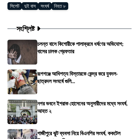
সিলেট
দুই বাস
সংঘর্ষ
নিহত ৮
সংশ্লিষ্ট
চলন্ত বাসে কিশোরীকে পালাক্রমে ধর্ষণের অভিযোগ;
বাসের চালক গ্রেফতার
রূপগঞ্জে আধিপত্য বিস্তারকে কেন্দ্র করে যুবদল-
ছাত্রদল সংঘর্ষে গুলি...
নগর ভবনে ইশরাক হোসেনের অনুসারীদের মধ্যে সংঘর্ষ,
আহত ২
গাজীপুরে ঝুট ব্যবসা নিয়ে বিএনপির সংঘর্ষ, ককটেল