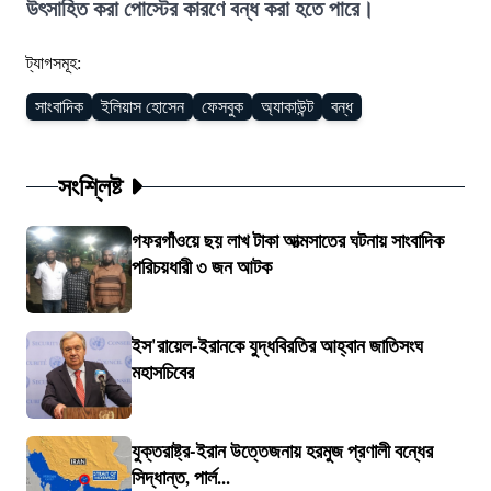
উৎসাহিত করা পোস্টের কারণে বন্ধ করা হতে পারে।
ট্যাগসমূহ:
সাংবাদিক
ইলিয়াস হোসেন
ফেসবুক
অ্যাকাউন্ট
বন্ধ
সংশ্লিষ্ট
গফরগাঁওয়ে ছয় লাখ টাকা আত্মসাতের ঘটনায় সাংবাদিক
পরিচয়ধারী ৩ জন আটক
ইস'রায়েল-ইরানকে যুদ্ধবিরতির আহ্বান জাতিসংঘ
মহাসচিবের
যুক্তরাষ্ট্র-ইরান উত্তেজনায় হরমুজ প্রণালী বন্ধের
সিদ্ধান্ত, পার্ল...