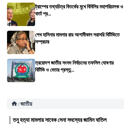
ট্রাম্পের তথ্যচিত্র বিতর্কের মুখে বিবিসির মহাপরিচালক ও
বার্তা প্র...
শেখ হাসিনার মামলার রায় আগামীকাল সরাসরি বিটিভিতে
সম্প্রচার
ত্রয়োদশ জাতীয় সংসদ নির্বাচনের তফসিল ঘোষণায়
বিটিভি ও বেতার প্রস্তু...
জাতীয়
/
তনু হত্যা মামলায় সাবেক সেনা সদস্যের জামিন বাতিল