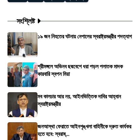
সংশ্লিষ্ট
১৯ জন নিহতের ঘটনায় নেপালের স্বরাষ্ট্রমন্ত্রীর পদত্যাগ
শ্রীমঙ্গলে অভিনব ছদ্মবেশে ধরা পড়ল পলাতক মাদক
কারবারি স্বপন মিয়া
মব কালচার আর নয়, আইনভিত্তিক দাবির আহ্বান
স্বরাষ্ট্রমন্ত্রীর
জনআস্থা ফেরাতে আইনশৃঙ্খলা বাহিনীকে দ্রুত কার্যকর
হতে হবে: স্বরাষ্...