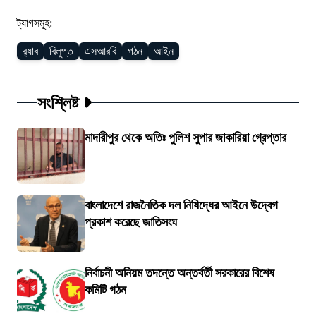
ট্যাগসমূহ:
র‍্যাব
বিলুপ্ত
এসআরবি
গঠন
আইন
সংশ্লিষ্ট
মাদারীপুর থেকে অতিঃ পুলিশ সুপার জাকারিয়া গ্রেপ্তার
বাংলাদেশে রাজনৈতিক দল নিষিদ্ধের আইনে উদ্বেগ
প্রকাশ করেছে জাতিসংঘ
নির্বাচনী অনিয়ম তদন্তে অন্তর্বর্তী সরকারের বিশেষ
কমিটি গঠন