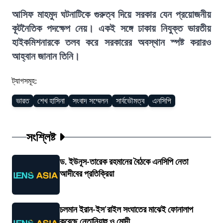
আসিফ মাহমুদ ঘটনাটিকে গুরুত্ব দিয়ে সরকার যেন প্রয়োজনীয়
কূটনৈতিক পদক্ষেপ নেয়। একই সঙ্গে ঢাকায় নিযুক্ত ভারতীয়
হাইকমিশনারকে তলব করে সরকারের অবস্থান স্পষ্ট করারও
আহ্বান জানান তিনি।
ট্যাগসমূহ:
ভারত
শেখ হাসিনা
সংবাদ সম্মেলন
সার্বভৌমত্ব
এনসিপি
সংশ্লিষ্ট
ড. ইউনূস-তারেক রহমানের বৈঠকে এনসিপি নেতা
আদীবের প্রতিক্রিয়া
চলমান ইরান-ইস'রাইল সংঘাতের মাঝেই ফোনালাপ
করেছে নেতানিয়াহু ও মোদী