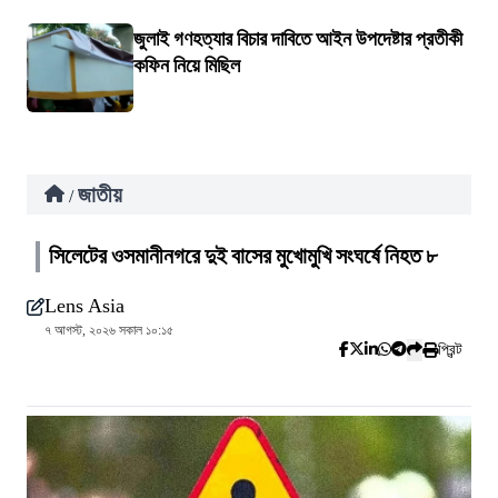
জুলাই গণহত্যার বিচার দাবিতে আইন উপদেষ্টার প্রতীকী
কফিন নিয়ে মিছিল
জাতীয়
/
সিলেটের ওসমানীনগরে দুই বাসের মুখোমুখি সংঘর্ষে নিহত ৮
Lens Asia
৭ আগস্ট, ২০২৬ সকাল ১০:১৫
প্রিন্ট