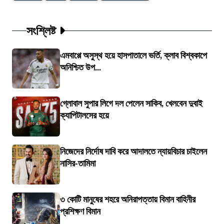
সংশ্লিষ্ট
এমবাপ্পে অসুস্থ হয়ে হাসপাতালে ভর্তি, ক্লাব বিশ্বকাপে
অনিশ্চিত উপ...
গ্লোবাল সুপার লিগে দল পেলেন সাকিব, খেলবেন দুবাই
ক্যাপিটালসের হয়ে
নিজেদের নির্দোষ দাবি করে আদালতে ন্যায়বিচার চাইলেন
নাসির-তামিমা
৩ কোটি মানুষের শহরে অনিরাপত্তায় বিমান বাহিনীর
প্রশিক্ষণ বিমান