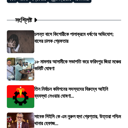
সংশ্লিষ্ট
চলন্ত বাসে কিশোরীকে পালাক্রমে ধর্ষণের অভিযোগ;
বাসের চালক গ্রেফতার
১৮ মামলার আসামীকে সভাপতি করে ফরিদপুর জিয়া মঞ্চের
কমিটি ঘোষণা
তিন নির্বাচন কমিশনের সদস্যদের বিরুদ্ধে আইনি
ব্যবস্থা নেওয়ার ঘোষণা...
সাবেক সিইসি কে এম নুরুল হুদা গ্রেপ্তার, উত্তরা পশ্চিম
থানার হেফাজ...