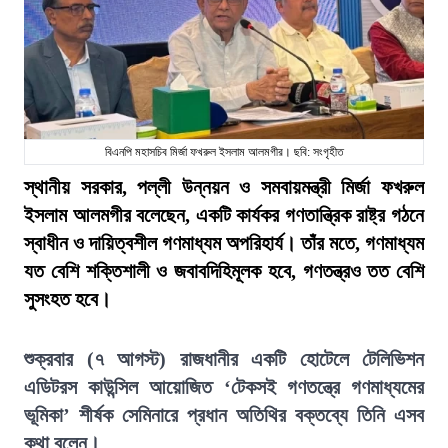
বিএনপি মহাসচিব মির্জা ফখরুল ইসলাম আলমগীর। ছবি: সংগৃহীত
স্থানীয় সরকার, পল্লী উন্নয়ন ও সমবায়মন্ত্রী মির্জা ফখরুল
ইসলাম আলমগীর বলেছেন, একটি কার্যকর গণতান্ত্রিক রাষ্ট্র গঠনে
স্বাধীন ও দায়িত্বশীল গণমাধ্যম অপরিহার্য। তাঁর মতে, গণমাধ্যম
যত বেশি শক্তিশালী ও জবাবদিহিমূলক হবে, গণতন্ত্রও তত বেশি
সুসংহত হবে।
শুক্রবার (৭ আগস্ট) রাজধানীর একটি হোটেলে টেলিভিশন
এডিটরস কাউন্সিল আয়োজিত ‘টেকসই গণতন্ত্রে গণমাধ্যমের
ভূমিকা’ শীর্ষক সেমিনারে প্রধান অতিথির বক্তব্যে তিনি এসব
কথা বলেন।