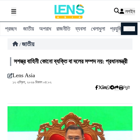
লগইন
প্রচ্ছদ
জাতীয়
অপরাধ
রাজনীতি
ব্যবসা
খেলাধুলা
প্রযুক্তি
বিশ্ব
ENG
জাতীয়
/
সশস্ত্র বাহিনী কোনো ব্যক্তি বা দলের সম্পদ নয়: প্রধানমন্ত্রী
Lens Asia
১২ এপ্রিল, ২০২৬ বিকাল ০৪:০২
প্রিন্ট