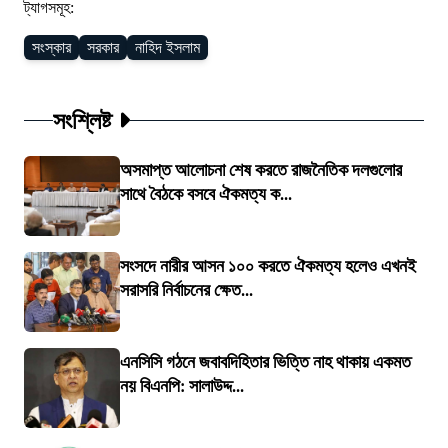
ট্যাগসমূহ:
সংস্কার
সরকার
নাহিদ ইসলাম
সংশ্লিষ্ট
অসমাপ্ত আলোচনা শেষ করতে রাজনৈতিক দলগুলোর
সাথে বৈঠকে বসবে ঐকমত্য ক...
সংসদে নারীর আসন ১০০ করতে ঐকমত্য হলেও এখনই
সরাসরি নির্বাচনের ক্ষেত...
এনসিসি গঠনে জবাবদিহিতার ভিত্তি নাহ থাকায় একমত
নয় বিএনপি: সালাউদ্দ...